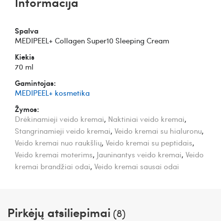
Informacija
Spalva
MEDIPEEL+ Collagen Super10 Sleeping Cream
Kiekis
70 ml
Gamintojas:
MEDIPEEL+ kosmetika
Žymos:
Drėkinamieji veido kremai
,
Naktiniai veido kremai
,
Stangrinamieji veido kremai
,
Veido kremai su hialuronu
,
Veido kremai nuo raukšlių
,
Veido kremai su peptidais
,
Veido kremai moterims
,
Jauninantys veido kremai
,
Veido
kremai brandžiai odai
,
Veido kremai sausai odai
Pirkėjų atsiliepimai
(8)