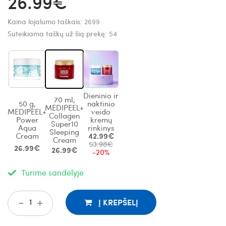
26.99€
Kaina lojalumo taškais:
2699
Suteikiama taškų už šią prekę:
54
Dieninio ir
70 ml,
50 g,
naktinio
MEDIPEEL+
MEDIPEEL+
veido
Collagen
Power
kremų
Super10
Aqua
rinkinys
Sleeping
Cream
42.99€
Cream
53.98€
26.99€
26.99€
-20%
Turime sandėlyje
-
+
Į KREPŠELĮ