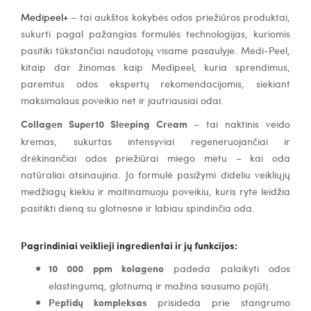
Medipeel+
– tai aukštos kokybės odos priežiūros produktai,
sukurti pagal pažangias formulės technologijas, kuriomis
pasitiki tūkstančiai naudotojų visame pasaulyje. Medi-Peel,
kitaip dar žinomas kaip Medipeel, kuria sprendimus,
paremtus odos ekspertų rekomendacijomis, siekiant
maksimalaus poveikio net ir jautriausiai odai.
Collagen Super10 Sleeping Cream
– tai naktinis veido
kremas, sukurtas intensyviai regeneruojančiai ir
drėkinančiai odos priežiūrai miego metu – kai oda
natūraliai atsinaujina. Jo formulė pasižymi dideliu veikliųjų
medžiagų kiekiu ir maitinamuoju poveikiu, kuris ryte leidžia
pasitikti dieną su glotnesne ir labiau spindinčia oda.
Pagrindiniai veiklieji ingredientai ir jų funkcijos:
10 000 ppm kolageno
padeda palaikyti odos
elastingumą, glotnumą ir mažina sausumo pojūtį.
Peptidų kompleksas
prisideda prie stangrumo