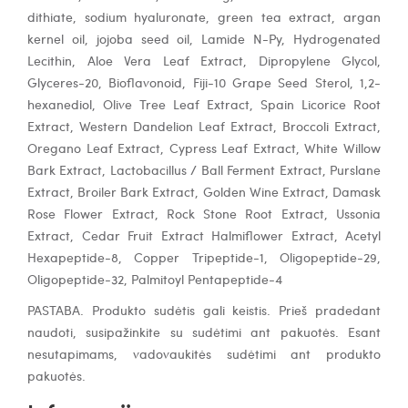
dithiate, sodium hyaluronate, green tea extract, argan
kernel oil, jojoba seed oil, Lamide N-Py, Hydrogenated
Lecithin, Aloe Vera Leaf Extract, Dipropylene Glycol,
Glyceres-20, Bioflavonoid, Fiji-10 Grape Seed Sterol, 1,2-
hexanediol, Olive Tree Leaf Extract, Spain Licorice Root
Extract, Western Dandelion Leaf Extract, Broccoli Extract,
Oregano Leaf Extract, Cypress Leaf Extract, White Willow
Bark Extract, Lactobacillus / Ball Ferment Extract, Purslane
Extract, Broiler Bark Extract, Golden Wine Extract, Damask
Rose Flower Extract, Rock Stone Root Extract, Ussonia
Extract, Cedar Fruit Extract Halmiflower Extract, Acetyl
Hexapeptide-8, Copper Tripeptide-1, Oligopeptide-29,
Oligopeptide-32, Palmitoyl Pentapeptide-4
PASTABA. Produkto sudėtis gali keistis. Prieš pradedant
naudoti, susipažinkite su sudėtimi ant pakuotės. Esant
nesutapimams, vadovaukitės sudėtimi ant produkto
pakuotės.