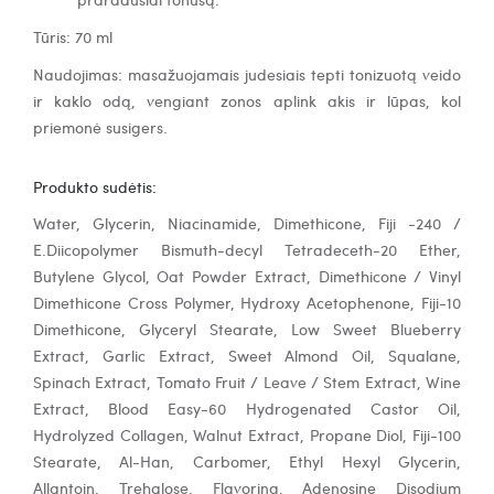
Tūris: 70 ml
Naudojimas: masažuojamais judesiais tepti tonizuotą veido
ir kaklo odą, vengiant zonos aplink akis ir lūpas, kol
priemonė susigers.
Produkto sudėtis:
Water, Glycerin, Niacinamide, Dimethicone, Fiji -240 /
E.Diicopolymer Bismuth-decyl Tetradeceth-20 Ether,
Butylene Glycol, Oat Powder Extract, Dimethicone / Vinyl
Dimethicone Cross Polymer, Hydroxy Acetophenone, Fiji-10
Dimethicone, Glyceryl Stearate, Low Sweet Blueberry
Extract, Garlic Extract, Sweet Almond Oil, Squalane,
Spinach Extract, Tomato Fruit / Leave / Stem Extract, Wine
Extract, Blood Easy-60 Hydrogenated Castor Oil,
Hydrolyzed Collagen, Walnut Extract, Propane Diol, Fiji-100
Stearate, Al-Han, Carbomer, Ethyl Hexyl Glycerin,
Allantoin, Trehalose, Flavoring, Adenosine Disodium