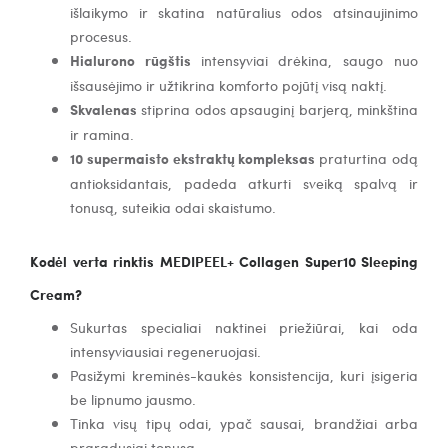
išlaikymo ir skatina natūralius odos atsinaujinimo
procesus.
Hialurono rūgštis
intensyviai drėkina, saugo nuo
išsausėjimo ir užtikrina komforto pojūtį visą naktį.
Skvalenas
stiprina odos apsauginį barjerą, minkština
ir ramina.
10 supermaisto ekstraktų kompleksas
praturtina odą
antioksidantais, padeda atkurti sveiką spalvą ir
tonusą, suteikia odai skaistumo.
Kodėl verta rinktis MEDIPEEL+ Collagen Super10 Sleeping
Cream?
Sukurtas specialiai naktinei priežiūrai, kai oda
intensyviausiai regeneruojasi.
Pasižymi kreminės-kaukės konsistencija, kuri įsigeria
be lipnumo jausmo.
Tinka visų tipų odai, ypač sausai, brandžiai arba
praradusiai tonusą.