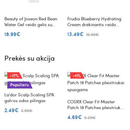
Beauty of Joseon Red Bean
Frudia Blueberry Hydrating
Water Gel veido gelis su
Cream drėkinantis veido
raudonųjų pupelių ekstraktu
kremas su mėlynėmis
18.99€
13.49€
16.99€
Prekės su akcija
-17%
-11%
Populiaru
La'dor Scalp Scaling SPA
galvos odos pilingas
COSRX Clear Fit Master
Patch 18 Patches pleistriukai
2.49€
2.99€
spuogams
4.69€
5.29€