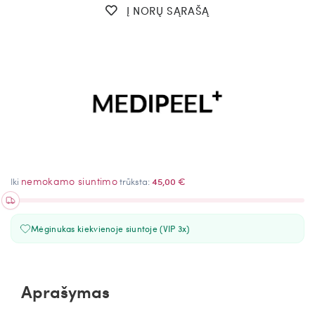
Į NORŲ SĄRAŠĄ
nemokamo siuntimo
Iki
trūksta:
45,00 €
Mėginukas kiekvienoje siuntoje (VIP 3x)
Aprašymas