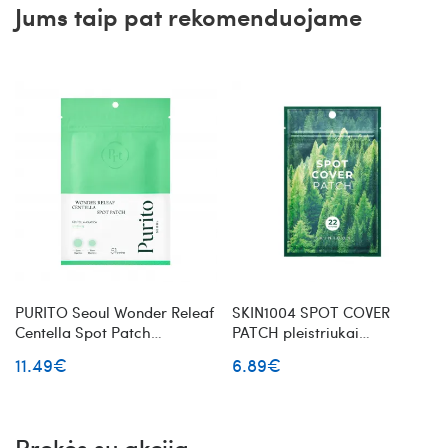
Jums taip pat rekomenduojame
PURITO Seoul Wonder Releaf
SKIN1004 SPOT COVER
Centella Spot Patch
PATCH pleistriukai
pleistriukai spuogams
spuogams
11.49€
6.89€
Prekės su akcija