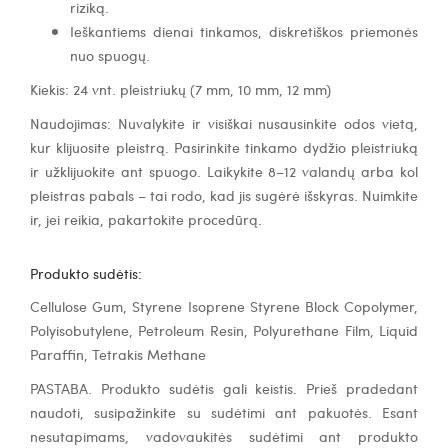
riziką.
Ieškantiems dienai tinkamos, diskretiškos priemonės
nuo spuogų.
Kiekis: 24 vnt. pleistriukų (7 mm, 10 mm, 12 mm)
Naudojimas: Nuvalykite ir visiškai nusausinkite odos vietą,
kur klijuosite pleistrą. Pasirinkite tinkamo dydžio pleistriuką
ir užklijuokite ant spuogo. Laikykite 8–12 valandų arba kol
pleistras pabals – tai rodo, kad jis sugėrė išskyras. Nuimkite
ir, jei reikia, pakartokite procedūrą.
Produkto sudėtis:
Cellulose Gum, Styrene Isoprene Styrene Block Copolymer,
Polyisobutylene, Petroleum Resin, Polyurethane Film, Liquid
Paraffin, Tetrakis Methane
PASTABA. Produkto sudėtis gali keistis. Prieš pradedant
naudoti, susipažinkite su sudėtimi ant pakuotės. Esant
nesutapimams, vadovaukitės sudėtimi ant produkto