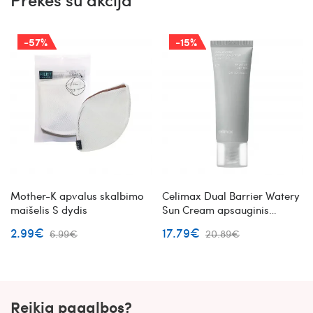
-57%
-15%
Mother-K apvalus skalbimo
Celimax Dual Barrier Watery
maišelis S dydis
Sun Cream apsauginis
kremas nuo saulės
2.99€
17.79€
6.99€
20.89€
Reikia pagalbos?