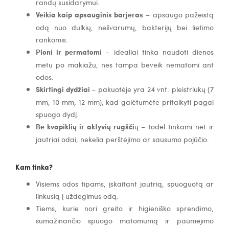
randų susidarymui.
Veikia kaip apsauginis barjeras
– apsaugo pažeistą
odą nuo dulkių, nešvarumų, bakterijų bei lietimo
rankomis.
Ploni ir permatomi
– idealiai tinka naudoti dienos
metu po makiažu, nes tampa beveik nematomi ant
odos.
Skirtingi dydžiai
– pakuotėje yra 24 vnt. pleistriukų (7
mm, 10 mm, 12 mm), kad galėtumėte pritaikyti pagal
spuogo dydį.
Be kvapiklių ir aktyvių rūgšči
ų – todėl tinkami net ir
jautriai odai, nekelia perštėjimo ar sausumo pojūčio.
Kam tinka?
Visiems odos tipams, įskaitant jautrią, spuoguotą ar
linkusią į uždegimus odą.
Tiems, kurie nori greito ir higieniško sprendimo,
sumažinančio spuogo matomumą ir paūmėjimo