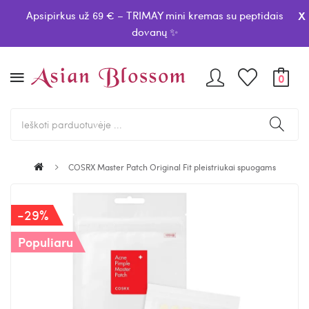
x
Apsipirkus už 69 € – TRIMAY mini kremas su peptidais
dovanų ✨
0
COSRX Master Patch Original Fit pleistriukai spuogams
-29%
Populiaru