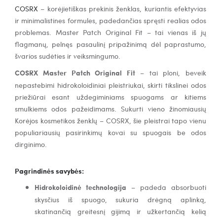
COSRX
– korėjietiškas prekinis ženklas, kuriantis efektyvias
ir minimalistines formules, padedančias spręsti realias odos
problemas. Master Patch Original Fit – tai vienas iš jų
flagmanų, pelnęs pasaulinį pripažinimą dėl paprastumo,
švarios sudėties ir veiksmingumo.
COSRX Master Patch Original Fit
– tai ploni, beveik
nepastebimi hidrokoloidiniai pleistriukai, skirti tikslinei odos
priežiūrai esant uždegiminiams spuogams ar kitiems
smulkiems odos pažeidimams. Sukurti vieno žinomiausių
Korėjos kosmetikos ženklų – COSRX, šie pleistrai tapo vienu
populiariausių pasirinkimų kovai su spuogais be odos
dirginimo.
Pagrindinės savybės:
Hidrokoloidinė technologija
– padeda absorbuoti
skysčius iš spuogo, sukuria drėgną aplinką,
skatinančią greitesnį gijimą ir užkertančią kelią