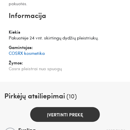
pakuotės.
Informacija
Kiekis
Pakuotėje 24 vnt. skirtingų dydžių pleistriukų.
Gamintojas:
COSRX kosmetika
Žymos:
Cosrx pleistrai nuo spuogų
Pirkėjų atsiliepimai
(10)
ĮVERTINTI PREKĘ
Evelina