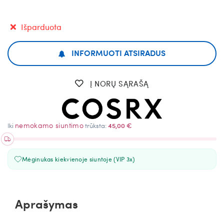
Išparduota
INFORMUOTI ATSIRADUS
Į NORŲ SĄRAŠĄ
nemokamo siuntimo
Iki
trūksta:
45,00 €
Mėginukas kiekvienoje siuntoje (VIP 3x)
Aprašymas