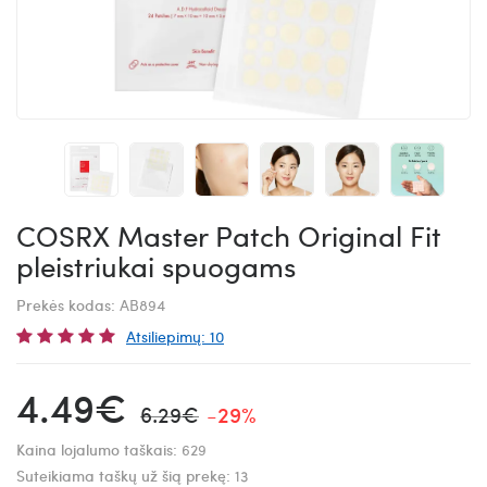
COSRX Master Patch Original Fit
pleistriukai spuogams
Prekės kodas:
AB894
Atsiliepimų: 10
4.49€
6.29€
-29%
Kaina lojalumo taškais:
629
Suteikiama taškų už šią prekę:
13