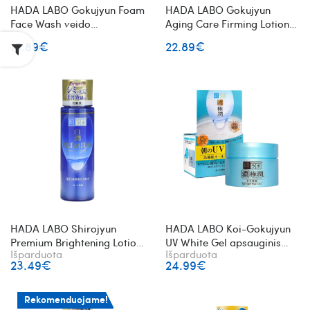
HADA LABO Gokujyun Foam
HADA LABO Gokujyun
Face Wash veido
Aging Care Firming Lotion
prausimosi putos
stangrinantis veido losjonas
15.89€
22.89€
HADA LABO Shirojyun
HADA LABO Koi-Gokujyun
Premium Brightening Lotion
UV White Gel apsauginis
Išparduota
Išparduota
skaistinantis veido losjonas
gelis nuo saulės SPF50+
23.49€
24.99€
PA++++
Rekomenduojame!