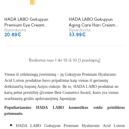
HADA LABO Gokujyun
HADA LABO Gokujyun
Premium Eye Cream
Aging Care Hari Cream
Išparduota
Išparduota
drėkinantis paakių kremas
veido kremas su hialurono
20.89€
33.99€
rūgštimi
Rodoma nuo 1 iki 10 iš 10 (1 puslapių)
Vienas iš reikšmingų įvertinimų – jų
Gokujyun Premium Hyaluronic
Acid Lotion
produktas buvo pripažintas kaip vienas iš geriausių
drėkinančių losjonų Azijos rinkoje. Be to, HADA LABO produktai ne
kartą pelnė prestižinį @cosme Best Cosmetics Award, kuris yra vienas
svarbiausių grožio apdovanojimų Japonijoje.
Populiariausios HADA LABO kosmetikos veido priežiūros
priemonės.
HADA LABO Gokujyun Premium Hyaluronic Acid Lotion