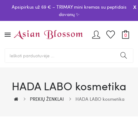
x
Apsipirkus už 69 € – TRIMAY mini kremas su peptidais
dovanų ✨
0
HADA LABO kosmetika
PREKIŲ ŽENKLAI
HADA LABO kosmetika