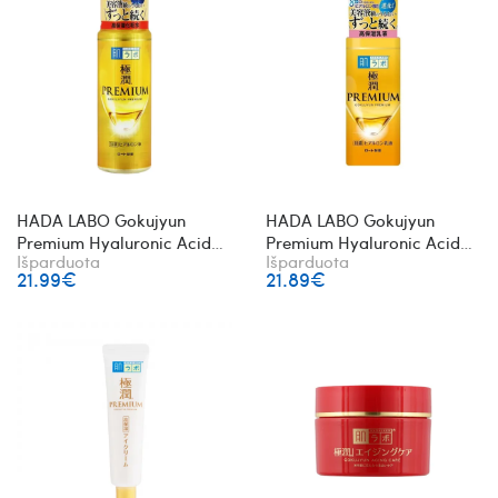
HADA LABO Gokujyun
HADA LABO Gokujyun
Premium Hyaluronic Acid
Premium Hyaluronic Acid
Išparduota
Išparduota
Lotion premium veido
Emulsion premium veido
21.99€
21.89€
losjonas su hialurono
emulsija su hialurono
rūgštimi
rūgštimi