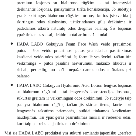
premium losjonas su hialurono rūgštimi
- tai intensyviai
drėkinantis losjonas, pasižymintis tiršta konsistencija. Jo sudėtyje
yra 5 skirtingos hialurono rūgšties formos, kurios įsiskverbia į
skirtingus odos sluoksnius, užtikrindamos gilų drėkinimą ir
padėdamos atkurti natūralų odos drėgmės balansą. Šis losjonas
ypač tinkamas sausai, dehidratuotai ar brandžiai odai.
HADA LABO Gokujyun Foam Face Wash veido prausimosi
putos
- šios
veido prausimosi putos
yra idealus pasirinkimas
kasdienei veido odos priežiūrai. Jų formulė yra švelni, tačiau itin
veiksminga – putos pašalina nešvarumus, makiažo likučius ir
riebalų perteklių, tuo pačiu nepažeisdamos odos natūralaus pH
balanso.
HADA LABO Gokujyun Hyaluronic Acid Lotion lengvas losjonas
su hialurono rūgštimi
- tai lengvesnės konsistencijos losjonas,
sukurtas greitam ir veiksmingam odos drėkinimui. Jo sudėtyje taip
pat yra hialurono rūgštis, tačiau jis skirtas tiems, kurie nori
lengvesnės tekstūros priemonės, puikiai tinkamos kasdieniam
naudojimui. Tai ypač geras pasirinkimas mišriai ir riebesnei odai,
kuri taip pat reikalauja tinkamo drėkinimo.
Visi šie HADA LABO produktai yra sukurti remiantis japonišku „perfect