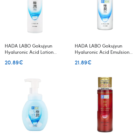
HADA LABO Gokujyun
HADA LABO Gokujyun
Hyaluronic Acid Lotion
Hyaluronic Acid Emulsion
lengvas veido losjonas su
veido emulsija su hialurono
20.89€
21.89€
hialurono rūgštimi
rūgštimi