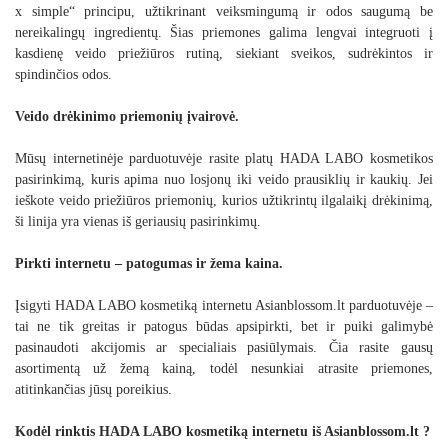
x simple“ principu, užtikrinant veiksmingumą ir odos saugumą be
nereikalingų ingredientų. Šias priemones galima lengvai integruoti į
kasdienę veido priežiūros rutiną, siekiant sveikos, sudrėkintos ir
spindinčios odos.
Veido drėkinimo priemonių įvairovė.
Mūsų internetinėje parduotuvėje rasite platų HADA LABO kosmetikos
pasirinkimą, kuris apima nuo losjonų iki
veido prausiklių
ir
kaukių
. Jei
ieškote veido priežiūros priemonių, kurios užtikrintų ilgalaikį drėkinimą,
ši linija yra vienas iš geriausių pasirinkimų.
Pirkti internetu – patogumas ir žema kaina.
Įsigyti HADA LABO kosmetiką internetu
Asianblossom.lt
parduotuvėje –
tai ne tik greitas ir patogus būdas apsipirkti, bet ir puiki galimybė
pasinaudoti akcijomis ar specialiais pasiūlymais. Čia rasite gausų
asortimentą už žemą kainą, todėl nesunkiai atrasite priemones,
atitinkančias jūsų poreikius.
Kodėl rinktis HADA LABO kosmetiką internetu iš Asianblossom.lt ?