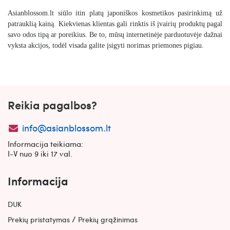
Asianblossom.lt
siūlo itin platų japoniškos kosmetikos pasirinkimą už
patrauklią kainą. Kiekvienas klientas gali rinktis iš įvairių produktų pagal
savo odos tipą ar poreikius. Be to, mūsų internetinėje parduotuvėje dažnai
vyksta akcijos, todėl visada galite įsigyti norimas priemones pigiau.
Reikia pagalbos?
info@asianblossom.lt
Informacija teikiama:
I-V nuo 9 iki 17 val.
Informacija
DUK
/
Prekių pristatymas
Prekių grąžinimas