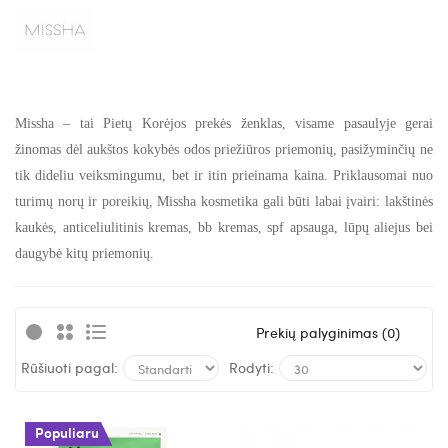
Missha – tai Pietų Korėjos prekės ženklas, visame pasaulyje gerai
žinomas dėl aukštos kokybės odos priežiūros priemonių, pasižyminčių ne
tik dideliu veiksmingumu, bet ir itin prieinama kaina. Priklausomai nuo
turimų norų ir poreikių, Missha kosmetika gali būti labai įvairi: lakštinės
kaukės, anticeliulitinis kremas, bb kremas, spf apsauga, lūpų aliejus bei
daugybė kitų priemonių.
Prekių palyginimas (0)
Rūšiuoti pagal:
Rodyti:
Populiaru