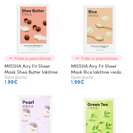
Prekė su pasirinkimais
Prekė su pasirinkimais
MISSHA Airy Fit Sheet
MISSHA Airy Fit Sheet
Mask Shea Butter lakštinė
Mask Rice lakštinė veido
Išparduota
Išparduota
veido kaukė su taukmedžiu
kaukė su ryžių ekstraktu
1.99€
1.99€