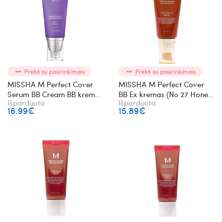
Prekė su pasirinkimais
Prekė su pasirinkimais
MISSHA M Perfect Cover
MISSHA M Perfect Cover
Serum BB Cream BB kremas
BB Ex kremas (No 27 Honey
Išparduota
Išparduota
(No 25 Warm Beige)
Beige)
16.99€
15.89€