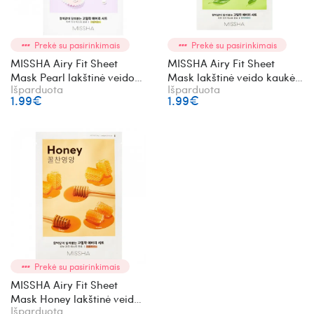
Prekė su pasirinkimais
Prekė su pasirinkimais
MISSHA Airy Fit Sheet
MISSHA Airy Fit Sheet
Mask Pearl lakštinė veido
Mask lakštinė veido kaukė
Išparduota
Išparduota
kaukė su perlais
su žaliąja arbata
1.99€
1.99€
Prekė su pasirinkimais
MISSHA Airy Fit Sheet
Mask Honey lakštinė veido
Išparduota
kaukė su medumi