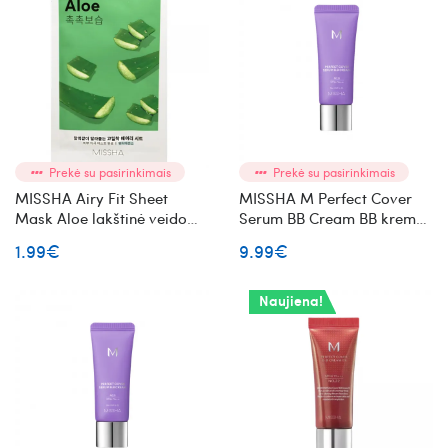
Prekė su pasirinkimais
Prekė su pasirinkimais
MISSHA Airy Fit Sheet
MISSHA M Perfect Cover
Mask Aloe lakštinė veido
Serum BB Cream BB kremas
kaukė su alavijais
(No 23 Natural Beige) mini
1.99€
9.99€
Naujiena!