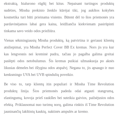
ekstraktą, hialurono rūgštį bei kitus. Nepaisant turtingos produktų
sudėties, Missha prekinio ženklo kūrėjai tiki, jog aukštos kokybės
kosmetika turi būti prieinama visiems. Būtent dėl to šios priemonės yra
pardavinėjamos labai gera kaina, leidžiančia kiekvienam pasirūpinti
tinkama savo veido odos priežiūra.
Vienas sėkmingiausių Missha produktų, ką patvirtina ir geriausi klientų
atsiliepimai, yra Missha Perfect Cover BB Ex kremas. Nors jis yra kur
kas lengvesnis nei kreminė pudra, tačiau jo pagalba galima greitai
paslėpti odos netobulumus. Šis kremas puikiai užmaskuoja po aknės
likusias dėmeles bei išlygina odos atspalvį. Negana to, jis apsaugo ir nuo
kenksmingo UVA bei UVB spindulių poveikio.
Be viso to, tarp klientų itin populiari ir Missha Time Revolution
produktų linija. Šios priemonės padeda odai atgauti stangrumą,
elastingumą, kovoja prieš raukšles bei suteikia gaivios, pailsėjusios odos
efektą. Priklausomai nuo turimų norų, galima rinktis iš Time Revolution
jauninančių lakštinių kaukių, naktinės ampulės ar kremo.