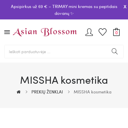
x
Apsipirkus už 69 € – TRIMAY mini kremas su peptidais
dovanų ✨
0
MISSHA kosmetika
PREKIŲ ŽENKLAI
MISSHA kosmetika