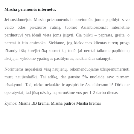
Missha priemonės internetu:
Jei susidomėjote Missha priemonėmis ir norėtumėte jomis papildyti savo
veido odos priežiūros rutiną, tuomet Asianblossom.lt internetinė
parduotuvė yra ideali vieta joms įsigyti. Čia pirkti – paprasta, greita, o
neretai ir itin apsimoka. Siekiame, jog kiekvienas klientas turėtų progą
išbandyti šią korėjietišką kosmetiką, todėl jai neretai taikome papildomą
akciją ar vykdome ypatingus pasiūlymus, leidžiančius sutaupyti.
Norintiems nepraleisti visų naujienų, rekomenduojame užsiprenumeruoti
mūsų naujienlaiškį. Tai atlikę, dar gausite 5% nuolaidą savo pirmam
užsakymui. Tad, nieko nelaukite ir apsipirkite Asianblossom.lt! Dirbame
operatyviai, tad jūsų užsakymą suruošime vos per 1-2 darbo dienas.
Žymos:
Missha BB kremai
Missha pudros
Missha kremai