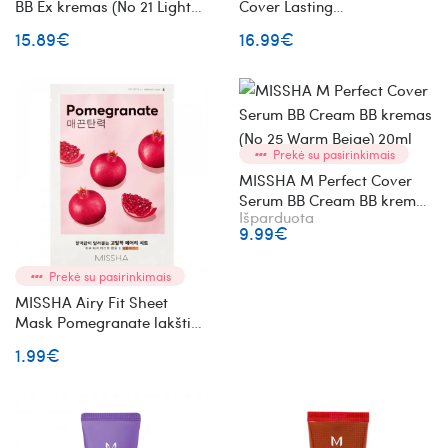
BB Ex kremas (No 21 Light
Cover Lasting
Beige)
SPF50+/PA+++ Nr. 23
15.89€
16.99€
Natural Beige kušonas
Prekė su pasirinkimais
MISSHA M Perfect Cover
Serum BB Cream BB kremas
Išparduota
(No 25 Warm Beige) 20ml
9.99€
Prekė su pasirinkimais
MISSHA Airy Fit Sheet
Mask Pomegranate lakštinė
veido kaukė su granatais
1.99€