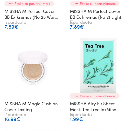
Prekė su pasirinkimais
Prekė su pasirinkimais
MISSHA M Perfect Cover
MISSHA M Perfect Cover
BB Ex kremas (No 25 Warm
BB Ex kremas (No 21 Light
Išparduota
Išparduota
Beige) 20ml
Beige) 20 ml
7.89€
7.89€
Prekė su pasirinkimais
MISSHA M Magic Cushion
MISSHA Airy Fit Sheet
Cover Lasting
Mask Tea Tree lakštinė
Išparduota
Išparduota
SPF50+/PA+++ Nr. 21 Light
veido kaukė su arbatmedžiu
16.99€
1.99€
Beige kušonas