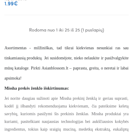
1.99€
Rodoma nuo 1 iki 25 iš 25 (1 puslapių)
Asortimentas - milžiniškas, tad tikrai kiekvienas nesunkiai ras sau
tinkamiausią produktą. Jei susidomėjote, nieko nelaukite ir pasižvalgykite
mūsų kataloge. Pirkti
Asianblossom.lt
– paprasta, greita, o neretai ir labai
apsimok
a!
Missha prekės ženklo išskirtinumas:
Jei norite daugiau sužinoti apie Missha prekinį ženklą ir geriau suprasti,
kodėl jį išbandyti rekomenduojama kiekvienam, čia pateiksime keletą
savybių, kuriomis pasižymi šis prekinis ženklas. Missha produktai yra
kuriami, pasitelkiant naujausias technologijas bei aukščiausios kokybės
ingredientus, tokius kaip sraigių muciną, medetkų ekstraktą, eukaliptų