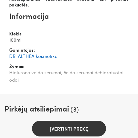
pakuotės.
Informacija
Kiekis
100ml
Gamintojas:
DR. ALTHEA kosmetika
Žymos:
Hialurono veido serumai
,
Veido serumai dehidratuotai
odai
Pirkėjų atsiliepimai
(3)
ĮVERTINTI PREKĘ