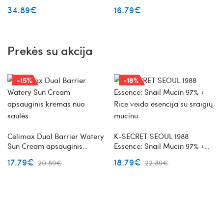
veido serumas su baltųjų
veido serumas su azijine
34.89€
16.79€
triufelių ekstraktu 100ml
centele
Prekės su akcija
-15%
-18%
Celimax Dual Barrier Watery
K-SECRET SEOUL 1988
Sun Cream apsauginis
Essence: Snail Mucin 97% +
kremas nuo saulės
Rice veido esencija su sraigių
17.79€
18.79€
20.89€
22.89€
mucinu