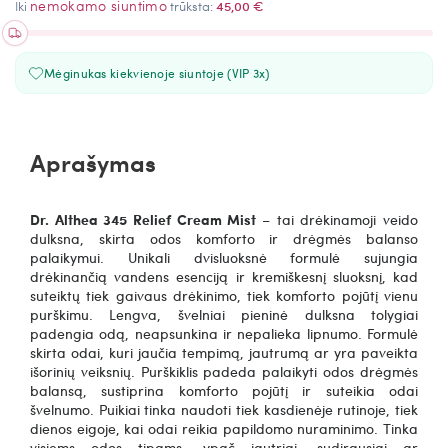
nemokamo siuntimo
Iki
trūksta:
45,00 €
Mėginukas kiekvienoje siuntoje (VIP 3x)
Aprašymas
Dr. Althea 345 Relief Cream Mist
– tai drėkinamoji veido
dulksna, skirta odos komforto ir drėgmės balanso
palaikymui.
Unikali dvisluoksnė formulė sujungia
drėkinančią vandens esenciją ir kremiškesnį sluoksnį, kad
suteiktų tiek gaivaus drėkinimo, tiek komforto pojūtį vienu
purškimu.
Lengva, švelniai pieninė dulksna tolygiai
padengia odą, neapsunkina ir nepalieka lipnumo. Formulė
skirta odai, kuri jaučia tempimą, jautrumą ar yra paveikta
išorinių veiksnių. Purškiklis padeda palaikyti odos drėgmės
balansą, sustiprina komforto pojūtį ir suteikia odai
švelnumo. Puikiai tinka naudoti tiek kasdienėje rutinoje, tiek
dienos eigoje, kai odai reikia papildomo nuraminimo. Tinka
visiems odos tipams, ypač jautriai, sudirgusiai ar