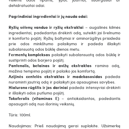
dehidratuotai odai.
Pagrindiniai ingredientai ir jų nauda odai:
Ryžių sėlenų vanduo ir ryžių ekstraktai
– augalinės kilmės
ingredientai, padedantys drėkinti odą, suteikti jai švelnumo
ir komforto pojūtį. Ryžių baltymai ir aminorūgštys prisideda
prie odos minkštumo palaikymo ir padeda išlaikyti
subalansuotą odos būklę dienos metu.
Fermentų kompleksas
palaikyti subalansuotą odos būklę ir
sustiprinti odos barjero pojūtį.
Pantenolis, betainas ir avižų ekstraktas
ramina odą,
mažina tempimo pojūtį ir palaiko jos komfortą.
Azijinės centelės ekstraktas ir madekasosidas
padeda
nuraminti jautrią odą ir palaikyti jos apsaugines savybes.
Hialurono rūgštis ir jos dariniai
padeda intensyviai drėkinti
ir išlaikyti odos putlumo pojūtį.
Tokoferolis (vitaminas E)
– antioksidantas, padedantis
apsaugoti odą nuo išorinių veiksnių.
Tūris: 100ml.
Naudojimas: Prieš naudojimą gerai suplakite. Užsimerkę