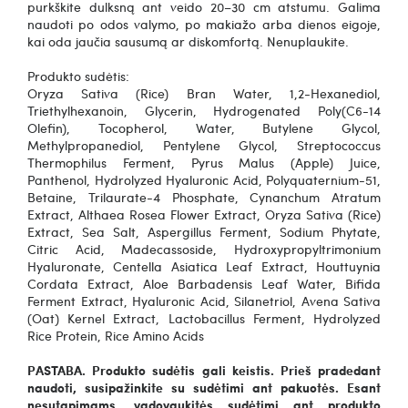
purkškite dulksną ant veido 20–30 cm atstumu. Galima
naudoti po odos valymo, po makiažo arba dienos eigoje,
kai oda jaučia sausumą ar diskomfortą. Nenuplaukite.
Produkto sudėtis:
Oryza Sativa (Rice) Bran Water, 1,2-Hexanediol,
Triethylhexanoin, Glycerin, Hydrogenated Poly(C6-14
Olefin), Tocopherol, Water, Butylene Glycol,
Methylpropanediol, Pentylene Glycol, Streptococcus
Thermophilus Ferment, Pyrus Malus (Apple) Juice,
Panthenol, Hydrolyzed Hyaluronic Acid, Polyquaternium-51,
Betaine, Trilaurate-4 Phosphate, Cynanchum Atratum
Extract, Althaea Rosea Flower Extract, Oryza Sativa (Rice)
Extract, Sea Salt, Aspergillus Ferment, Sodium Phytate,
Citric Acid, Madecassoside, Hydroxypropyltrimonium
Hyaluronate, Centella Asiatica Leaf Extract, Houttuynia
Cordata Extract, Aloe Barbadensis Leaf Water, Bifida
Ferment Extract, Hyaluronic Acid, Silanetriol, Avena Sativa
(Oat) Kernel Extract, Lactobacillus Ferment, Hydrolyzed
Rice Protein, Rice Amino Acids
PASTABA. Produkto sudėtis gali keistis. Prieš pradedant
naudoti, susipažinkite su sudėtimi ant pakuotės. Esant
nesutapimams, vadovaukitės sudėtimi ant produkto