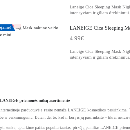
Laneige Cica Sleeping Mask Nigh
intensyviam ir giliam drėkinimui.
irinkimais
LANEIGE Cica Sleeping Mask
jame!
4.99€
Laneige Cica Sleeping Mask Nigh
intensyviam ir giliam drėkinimui.
s LANEIGE priemonės mūsų asortimente
internetinėje parduotuvėje rasite nemažą LANEIGE kosmetikos pasirinkimą. Visi
 ir veiksmingumu. Būtent dėl to, kad ir kurį iš jų pasirinksite – tikrai nenusiv
pręsti sunku, aptarkime pačias populiariausias, pirkėjų pamiltas LANEIGE priem