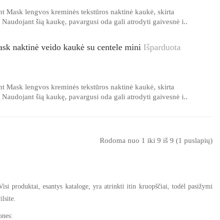
t Mask lengvos kreminės tekstūros naktinė kaukė, skirta
 Naudojant šią kaukę, pavargusi oda gali atrodyti gaivesnė i..
 naktinė veido kaukė su centele mini
Išparduota
t Mask lengvos kreminės tekstūros naktinė kaukė, skirta
 Naudojant šią kaukę, pavargusi oda gali atrodyti gaivesnė i..
Rodoma nuo 1 iki 9 iš 9 (1 puslapių)
 produktai, esantys kataloge, yra atrinkti itin kruopščiai, todėl pasižymi
ilsite.
ones: