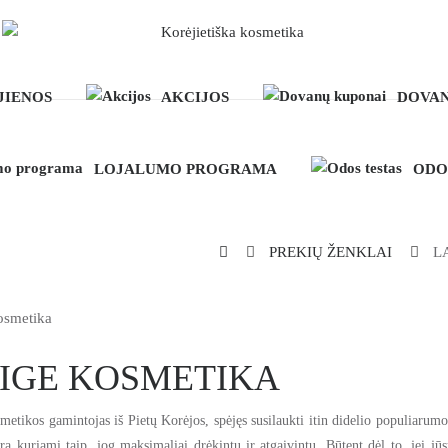
JIENOS
AKCIJOS
DOVAN
LOJALUMO PROGRAMA
ODO
PREKIŲ ŽENKLAI
L
IGE KOSMETIKA
ikos gamintojas iš Pietų Korėjos, spėjęs susilaukti itin didelio populiarumo v
ra kuriami taip, jog maksimaliai drėkintų ir atgaivintų. Būtent dėl to, jei jū