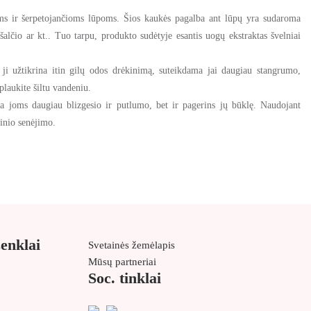
ms ir šerpetojančioms lūpoms. Šios kaukės pagalba ant lūpų yra sudaroma
alčio ar kt.. Tuo tarpu, produkto sudėtyje esantis uogų ekstraktas švelniai
 ji užtikrina itin gilų odos drėkinimą, suteikdama jai daugiau stangrumo,
plaukite šiltu vandeniu.
ma joms daugiau blizgesio ir putlumo, bet ir pagerins jų būklę. Naudojant
inio senėjimo.
ženklai
Svetainės žemėlapis
Mūsų partneriai
Soc. tinklai