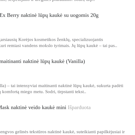
Ex Berry naktinė lūpų kaukė su uogomis 20g
arsiausių Korėjos kosmetikos ženklų, specializuojantis
uri remiasi vandens mokslo tyrimais. Jų lūpų kaukė – tai pas..
aitinanti naktinė lūpų kaukė (Vanilla)
a) – tai intensyviai maitinanti naktinė lūpų kaukė, sukurta padėti
ų komfortą miego metu. Sodri, tirpstanti tekst..
sk naktinė veido kaukė mini
Išparduota
vos gelinės tekstūros naktinė kaukė, suteikianti papilkėjusiai ir