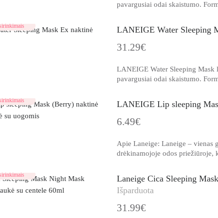
pavargusiai odai skaistumo. Form
irinkimais
LANEIGE Water Sleeping Ma
31.29€
LANEIGE Water Sleeping Mask leng
pavargusiai odai skaistumo. Form
irinkimais
LANEIGE Lip sleeping Mask
6.49€
Apie Laneige: Laneige – vienas g
drėkinamojoje odos priežiūroje, 
irinkimais
Laneige Cica Sleeping Mask
Išparduota
31.99€