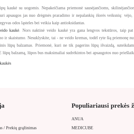
ūpų kaukė su uogomis. Nepakeičiama priemonė sausėjančioms, skilinėjančio
kuri apsaugos jas nuo drėgmės praradimo ir nepalankių išorės veiksnių: vėjo, š
egyvas odos ląsteles bei veikia kaip antioksidantas.
veido kaukė
. Nors naktinė veido kaukė yra gana lengvos tekstūros, taip pat
o ir skaistumo. Nesuklyskite, tai - ne veido kremas, todėl ryte šią priemonę nu
inis lūpų balzamas. Priemonė, kuri ne tik pagerins lūpų išvaizdą, suteikda
ūpų balzamą, lūpos bus maksimaliai sudrėkintos bei apsaugotos nuo priešlaik
kaukės
ja
Populiariausi prekės 
ANUA
/
as
Prekių grąžinimas
MEDICUBE