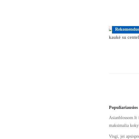
Prekė su pas
Rekomenduo
Populiariausio
Asianblossom.lt 
maksimalia kokybe
Visgi, jei apsis