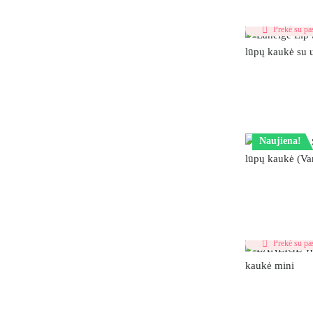
Prekė su pas
Naujiena!
Prekė su pas