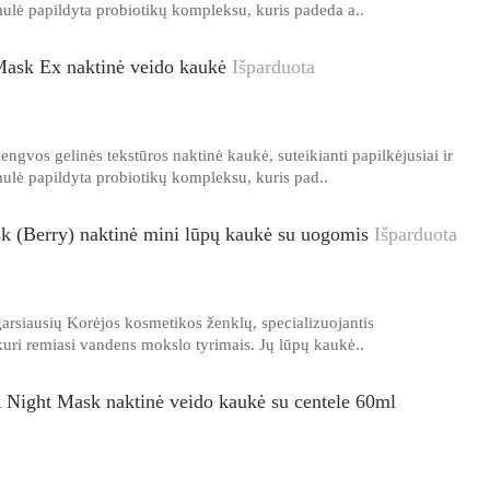
ulė papildyta probiotikų kompleksu, kuris padeda a..
sk Ex naktinė veido kaukė
Išparduota
vos gelinės tekstūros naktinė kaukė, suteikianti papilkėjusiai ir
ulė papildyta probiotikų kompleksu, kuris pad..
 (Berry) naktinė mini lūpų kaukė su uogomis
Išparduota
arsiausių Korėjos kosmetikos ženklų, specializuojantis
kuri remiasi vandens mokslo tyrimais. Jų lūpų kaukė..
 Night Mask naktinė veido kaukė su centele 60ml