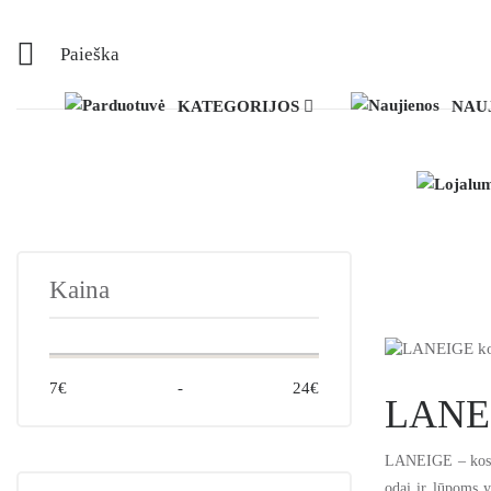
Paieška
KATEGORIJOS
NAU
Kaina
7€
-
24€
LANE
LANEIGE – kosmet
odai ir lūpoms y