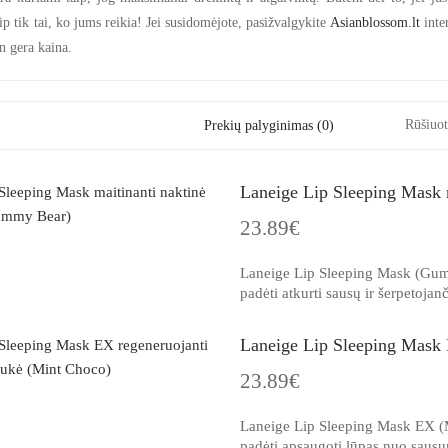
p tik tai, ko jums reikia! Jei susidomėjote, pasižvalgykite
Asianblossom.lt
inter
in gera kaina.
Rūšiuot
Prekių palyginimas (0)
Laneige Lip Sleeping Mask 
23.89€
Laneige Lip Sleeping Mask (Gummy
padėti atkurti sausų ir šerpetojan
Laneige Lip Sleeping Mask 
23.89€
Laneige Lip Sleeping Mask EX (Mi
padėti apsaugoti lūpas nuo sausu