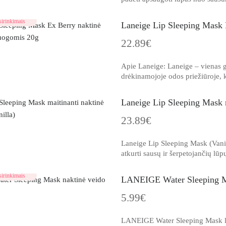
irinkimais
Laneige Lip Sleeping Mask 
22.89€
Apie Laneige: Laneige – vienas g
drėkinamojoje odos priežiūroje, k
Laneige Lip Sleeping Mask m
23.89€
Laneige Lip Sleeping Mask (Vanill
atkurti sausų ir šerpetojančių lūp
irinkimais
LANEIGE Water Sleeping Ma
5.99€
LANEIGE Water Sleeping Mask leng