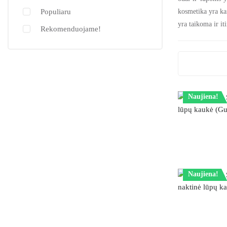
Populiaru
kosmetika yra kai
yra taikoma ir it
Rekomenduojame!
Naujiena!
Naujiena!