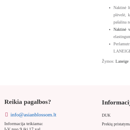
Naktinė l
plėvelė, 
pašalina n
Naktinė 
elastingum
Perlamutr
LANEIGE l
Žymos:
Laneige 
Reikia pagalbos?
Informaci
info@asianblossom.lt
DUK
Informacija teikiama:
Prekių pristatym
I-V nuo 9 iki 17 val.