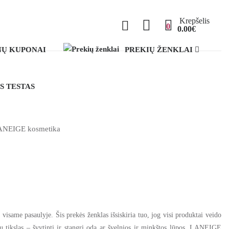
Krepšelis
0
0.00€
Ų KUPONAI
PREKIŲ ŽENKLAI
S TESTAS
ANEIGE kosmetika
isame pasaulyje. Šis prekės ženklas išsiskiria tuo, jog visi produktai veido
sų tikslas – švytinti ir stangri oda ar švelnios ir minkštos lūpos, LANEIGE