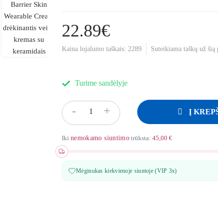
22.89€
Kaina lojalumo taškais:
2289
Suteikiama taškų už šią
Turime sandėlyje
-
+
Į KREP
Iki
nemokamo siuntimo
trūksta:
45,00 €
Mėginukas kiekvienoje siuntoje (VIP 3x)