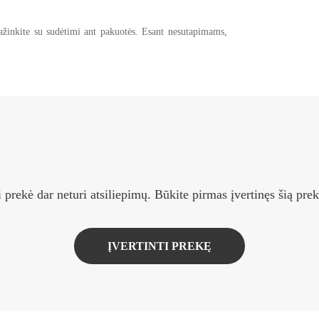
ažinkite su sudėtimi ant pakuotės. Esant nesutapimams,
i prekė dar neturi atsiliepimų. Būkite pirmas įvertinęs šią prek
ĮVERTINTI PREKĘ