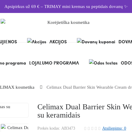
Apsipirkus už 69 € – TRIMAY mini kremas su peptidais dovanų ✨
UJIENOS
AKCIJOS
DOVAN
LOJALUMO PROGRAMA
ODOS
LIMAX kosmetika
Celimax Dual Barrier Skin Wearable Cream dr
Celimax Dual Barrier Skin We
su keramidais
Prekės kodas:
AB3473
Atsiliepimų: 0