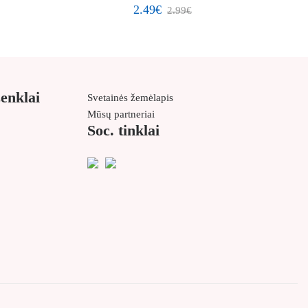
2.49€
2.99€
ženklai
Svetainės žemėlapis
Mūsų partneriai
Soc. tinklai