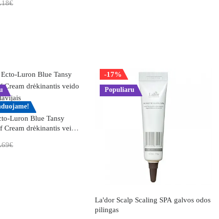
.18€
-17%
u
Populiaru
duojame!
o-Luron Blue Tansy
f Cream drėkinantis veido
avijais
.69€
La'dor Scalp Scaling SPA galvos odos
pilingas