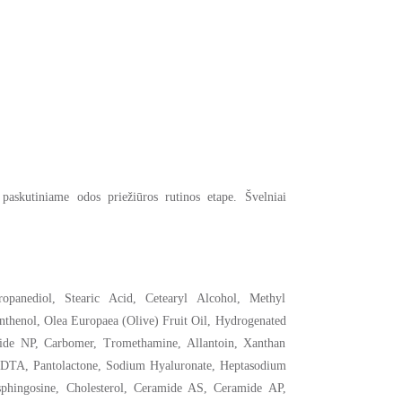
paskutiniame odos priežiūros rutinos etape. Švelniai
ropanediol, Stearic Acid, Cetearyl Alcohol, Methyl
nthenol, Olea Europaea (Olive) Fruit Oil, Hydrogenated
amide NP, Carbomer, Tromethamine, Allantoin, Xanthan
EDTA, Pantolactone, Sodium Hyaluronate, Heptasodium
phingosine, Cholesterol, Ceramide AS, Ceramide AP,