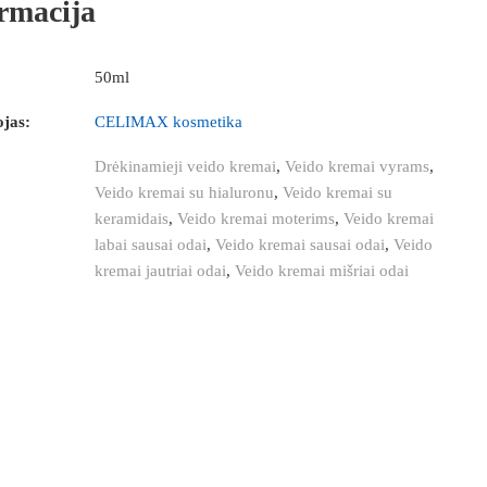
rmacija
50ml
jas:
CELIMAX kosmetika
Drėkinamieji veido kremai
,
Veido kremai vyrams
,
Veido kremai su hialuronu
,
Veido kremai su
keramidais
,
Veido kremai moterims
,
Veido kremai
labai sausai odai
,
Veido kremai sausai odai
,
Veido
kremai jautriai odai
,
Veido kremai mišriai odai