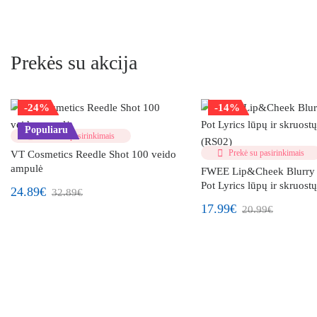
Prekės su akcija
-24%
-14%
Populiaru
Prekė su pasirinkimais
Prekė su pasirinkimais
VT Cosmetics Reedle Shot 100 veido
ampulė
FWEE Lip&Cheek Blurry
Pot Lyrics lūpų ir skruost
24.89€
32.89€
(RS02)
17.99€
20.99€