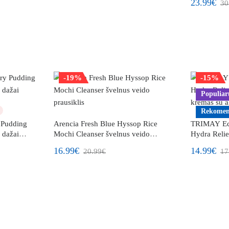
23.99€
30
-19%
-15%
Populiar
Rekomen
 Pudding
Arencia Fresh Blue Hyssop Rice
TRIMAY Ect
ų dažai
Mochi Cleanser švelnus veido
Hydra Relie
prausiklis
kremas su al
16.99€
14.99€
20.99€
17