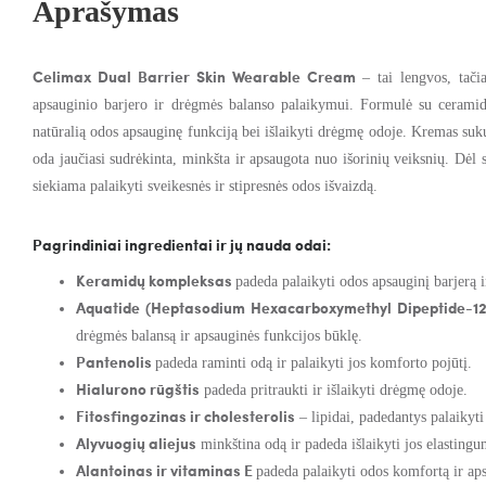
Aprašymas
Celimax Dual Barrier Skin Wearable Cream
– tai lengvos, tač
apsauginio barjero ir drėgmės balanso palaikymui. Formulė su ceramida
natūralią odos apsauginę funkciją bei išlaikyti drėgmę odoje. Kremas suk
oda jaučiasi sudrėkinta, minkšta ir apsaugota nuo išorinių veiksnių. Dėl s
siekiama palaikyti sveikesnės ir stipresnės odos išvaizdą.
Pagrindiniai ingredientai ir jų nauda odai:
Keramidų kompleksas
padeda palaikyti odos apsauginį barjerą 
Aquatide (Heptasodium Hexacarboxymethyl Dipeptide-12
drėgmės balansą ir apsauginės funkcijos būklę.
Pantenolis
padeda raminti odą ir palaikyti jos komforto pojūtį.
Hialurono rūgštis
padeda pritraukti ir išlaikyti drėgmę odoje.
Fitosfingozinas ir cholesterolis
– lipidai, padedantys palaikyti
Alyvuogių aliejus
minkština odą ir padeda išlaikyti jos elastingu
Alantoinas ir vitaminas E
padeda palaikyti odos komfortą ir aps