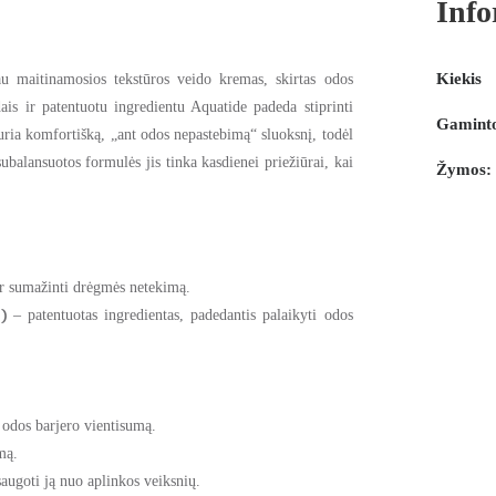
Info
Kiekis
iau maitinamosios tekstūros veido kremas, skirtas odos
is ir patentuotu ingredientu Aquatide padeda stiprinti
Gaminto
uria komfortišką, „ant odos nepastebimą“ sluoksnį, todėl
ubalansuotos formulės jis tinka kasdienei priežiūrai, kai
Žymos:
ir sumažinti drėgmės netekimą.
)
– patentuotas ingredientas, padedantis palaikyti odos
 odos barjero vientisumą.
mą.
augoti ją nuo aplinkos veiksnių.