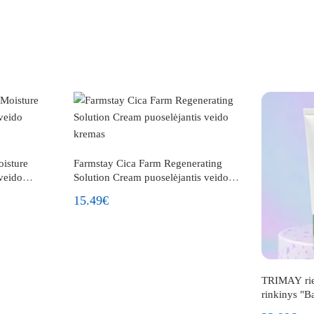
isture
Farmstay Cica Farm Regenerating
veido
Solution Cream puoselėjantis veido
kremas
15.49€
TRIMAY rieb
rinkinys "B