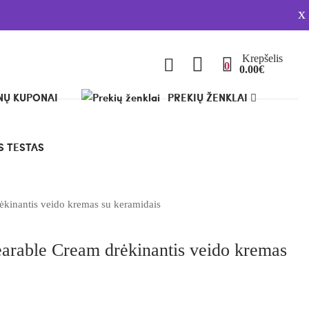
x
Krepšelis
0
0.00€
Ų KUPONAI
PREKIŲ ŽENKLAI
 TESTAS
ėkinantis veido kremas su keramidais
arable Cream drėkinantis veido kremas