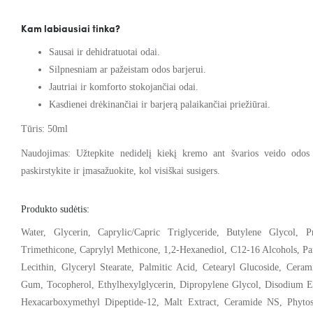
Kam labiausiai tinka?
Sausai ir dehidratuotai odai.
Silpnesniam ar pažeistam odos barjerui.
Jautriai ir komforto stokojančiai odai.
Kasdienei drėkinančiai ir barjerą palaikančiai priežiūrai.
Tūris: 50ml
Naudojimas: Užtepkite nedidelį kiekį kremo ant švarios veido odos 
paskirstykite ir įmasažuokite, kol visiškai susigers.
Produkto sudėtis:
Water, Glycerin, Caprylic/Capric Triglyceride, Butylene Glycol, P
Trimethicone, Caprylyl Methicone, 1,2-Hexanediol, C12-16 Alcohols, Pa
Lecithin, Glyceryl Stearate, Palmitic Acid, Cetearyl Glucoside, Cer
Gum, Tocopherol, Ethylhexylglycerin, Dipropylene Glycol, Disodium 
Hexacarboxymethyl Dipeptide-12, Malt Extract, Ceramide NS, Phytos