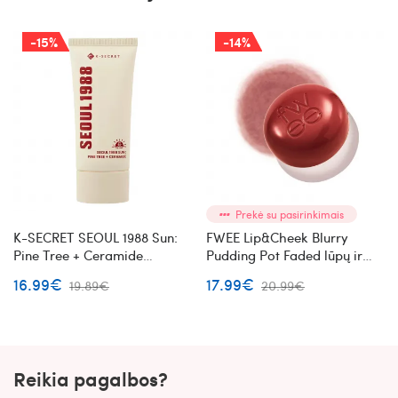
-15%
-14%
Prekė su pasirinkimais
K-SECRET SEOUL 1988 Sun:
FWEE Lip&Cheek Blurry
Pine Tree + Ceramide
Pudding Pot Faded lūpų ir
apsauginis kremas nuo
skruostų dažai (RS03)
16.99€
17.99€
19.89€
20.99€
saulės
Reikia pagalbos?