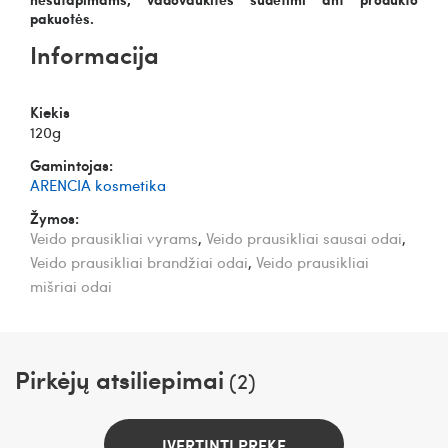
pakuotės.
Informacija
Kiekis
120g
Gamintojas:
ARENCIA kosmetika
Žymos:
Veido prausikliai vyrams
,
Veido prausikliai sausai odai
,
Veido prausikliai brandžiai odai
,
Veido prausikliai
mišriai odai
Pirkėjų atsiliepimai
(2)
ĮVERTINTI PREKĘ