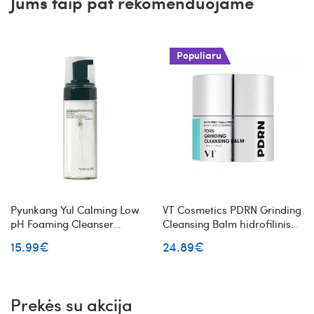
Jums taip pat rekomenduojame
Populiaru
Pyunkang Yul Calming Low
VT Cosmetics PDRN Grinding
pH Foaming Cleanser
Cleansing Balm hidrofilinis
švelnios veido prausimosi
veido valymo balzamas su
15.99€
24.89€
putos
PDRN
Prekės su akcija