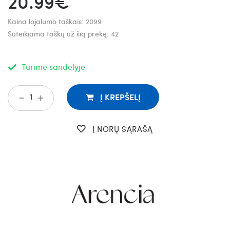
20.99€
Kaina lojalumo taškais:
2099
Suteikiama taškų už šią prekę:
42
Turime sandėlyje
-
+
Į KREPŠELĮ
Į NORŲ SĄRAŠĄ