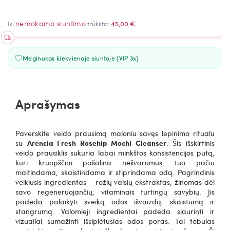
nemokamo siuntimo
Iki
trūksta:
45,00 €
Mėginukas kiekvienoje siuntoje (VIP 3x)
Aprašymas
Paverskite veido prausimą maloniu savęs lepinimo ritualu
su
Arencia Fresh Rosehip Mochi Cleanser
. Šis išskirtinis
veido prausiklis sukuria labai minkštos konsistencijos putą,
kuri kruopščiai pašalina nešvarumus, tuo pačiu
maitindama, skaistindama ir stiprindama odą. Pagrindinis
veiklusis ingredientas – rožių vaisių ekstraktas, žinomas dėl
savo regeneruojančių, vitaminais turtingų savybių. Jis
padeda palaikyti sveiką odos išvaizdą, skaistumą ir
stangrumą.
Valomieji ingredientai padeda siaurinti ir
vizualiai sumažinti išsiplėtusias odos poras.
Tai tobulas