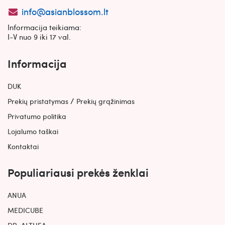
info@asianblossom.lt
Informacija teikiama:
I-V nuo 9 iki 17 val.
Informacija
DUK
/
Prekių pristatymas
Prekių grąžinimas
Privatumo politika
Lojalumo taškai
Kontaktai
Populiariausi prekės ženklai
ANUA
MEDICUBE
DR. ALTHEA