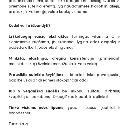
pasirinkimas tiems, kurie ieško daugiau nei tiesiog švaros.
Ši
priemonė suteikia efektą, lyg naudotumėte hidrofilinį aliejų,
prausiklį ir valomąją veido kaukę viename.
Kodėl verta išbandyti?
Erškėtuogių vaisių ekstrakta
s turtingas vitaminu C ir
riebiosiomis rūgštimis, jis skaistina, lygina odos atspalvį ir
padeda atkurti odos elastingumą.
Minkšta, elastinga, drėgna konsistencija
(primenanti
mochi desertą) švelniai masažuoja ir valo veidą.
Prausiklis suteikia švytėjimo
– idealiai tinka pavargusiai,
papilkėjusiai ar drėgmės stokojančiai odai.
100 % veganiška sudėtis
be silikonų, sulfatų, dirbtinių
kvapiklių ar parabenų. Draugiškas ir odai, ir aplinkai.
Tinka visiems odos tipams
, ypač – sausai, jautriai ir
brandesnei.
Tūris: 120g