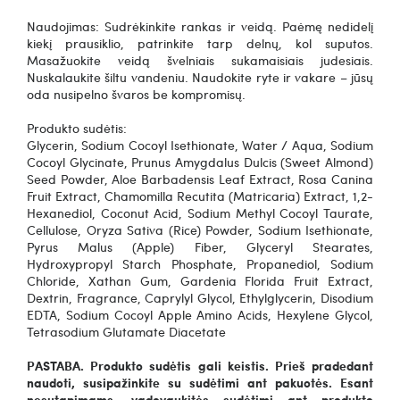
Naudojimas: Sudrėkinkite rankas ir veidą. Paėmę nedidelį
kiekį prausiklio, patrinkite tarp delnų, kol suputos.
Masažuokite veidą švelniais sukamaisiais judesiais.
Nuskalaukite šiltu vandeniu. Naudokite ryte ir vakare – jūsų
oda nusipelno švaros be kompromisų.
Produkto sudėtis:
Glycerin, Sodium Cocoyl Isethionate, Water / Aqua, Sodium
Cocoyl Glycinate, Prunus Amygdalus Dulcis (Sweet Almond)
Seed Powder, Aloe Barbadensis Leaf Extract, Rosa Canina
Fruit Extract, Chamomilla Recutita (Matricaria) Extract, 1,2-
Hexanediol, Coconut Acid, Sodium Methyl Cocoyl Taurate,
Cellulose, Oryza Sativa (Rice) Powder, Sodium Isethionate,
Pyrus Malus (Apple) Fiber, Glyceryl Stearates,
Hydroxypropyl Starch Phosphate, Propanediol, Sodium
Chloride, Xathan Gum, Gardenia Florida Fruit Extract,
Dextrin, Fragrance, Caprylyl Glycol, Ethylglycerin, Disodium
EDTA, Sodium Cocoyl Apple Amino Acids, Hexylene Glycol,
Tetrasodium Glutamate Diacetate
PASTABA. Produkto sudėtis gali keistis. Prieš pradedant
naudoti, susipažinkite su sudėtimi ant pakuotės. Esant
nesutapimams, vadovaukitės sudėtimi ant produkto