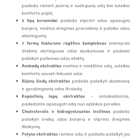
padeda raminti jautrią ir sudirgusią odą bei suteikia
komforto pojūtį.
5 tipų keramidai
padeda stiprinti odos apsauginį
barjerą, mažina drėgmės praradimą ir palaiko odos
elastingumą.
7 formų hialurono rūgšties kompleksas
intensyviai
drėkina skirtinguose odos sluoksniuose ir padeda
palaikyti putlesnės odos efektą.
Avokadų ekstraktas
maitina ir minkština odą, suteikia
komforto sausėti linkusiai odai.
Bijūnų žiedų ekstraktas
padeda palaikyti skaistesnę
ir gyvybingesnę odos išvaizdą.
Kopūstinių lapų ekstraktas
- a
ntioksidantas,
padedantis apsaugoti odą nuo aplinkos poveikio.
Cholesterolis ir hidrogenizuotas lecitinas
padeda
palaikyti sveiką odos barjerą ir stiprina drėgmės
išlaikymą.
Pelyno ekstraktas
ramina odą ir padeda palaikyti jos