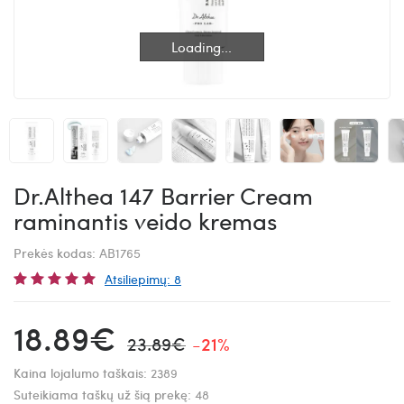
Loading...
Loading...
Dr.Althea 147 Barrier Cream
raminantis veido kremas
Prekės kodas:
AB1765
Atsiliepimų: 8
18.89€
23.89€
-21%
Kaina lojalumo taškais:
2389
Suteikiama taškų už šią prekę:
48