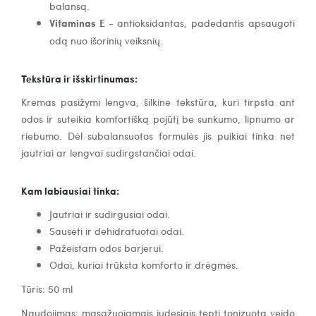
balansą.
Vitaminas E
- antioksidantas, padedantis apsaugoti
odą nuo išorinių veiksnių.
Tekstūra ir išskirtinumas:
Kremas pasižymi lengva, šilkine tekstūra, kuri tirpsta ant
odos ir suteikia komfortišką pojūtį be sunkumo, lipnumo ar
riebumo. Dėl subalansuotos formulės jis puikiai tinka net
jautriai ar lengvai sudirgstančiai odai.
Kam labiausiai tinka:
Jautriai ir sudirgusiai odai.
Sausėti ir dehidratuotai odai.
Pažeistam odos barjerui.
Odai, kuriai trūksta komforto ir drėgmės.
Tūris: 50 ml
Naudojimas: masažuojamais judesiais tepti tonizuotą veido