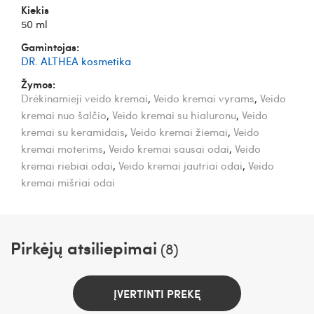
Kiekis
50 ml
Gamintojas:
DR. ALTHEA kosmetika
Žymos:
Drėkinamieji veido kremai
,
Veido kremai vyrams
,
Veido
kremai nuo šalčio
,
Veido kremai su hialuronu
,
Veido
kremai su keramidais
,
Veido kremai žiemai
,
Veido
kremai moterims
,
Veido kremai sausai odai
,
Veido
kremai riebiai odai
,
Veido kremai jautriai odai
,
Veido
kremai mišriai odai
Pirkėjų atsiliepimai
(8)
ĮVERTINTI PREKĘ