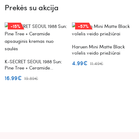
Prekės su akcija
-15%
-57%
Haruen Mini Matte Black
volelis veido priežiūrai
K-SECRET SEOUL 1988 Sun:
4.99€
11.49€
Pine Tree + Ceramide
apsauginis kremas nuo
16.99€
19.89€
saulės