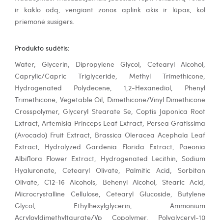
ir kaklo odą, vengiant zonos aplink akis ir lūpas, kol
priemonė susigers.
Produkto sudėtis:
Water, Glycerin, Dipropylene Glycol, Cetearyl Alcohol,
Caprylic/Capric Triglyceride, Methyl Trimethicone,
Hydrogenated Polydecene, 1,2-Hexanediol, Phenyl
Trimethicone, Vegetable Oil, Dimethicone/Vinyl Dimethicone
Crosspolymer, Glyceryl Stearate Se, Coptis Japonica Root
Extract, Artemisia Princeps Leaf Extract, Persea Gratissima
(Avocado) Fruit Extract, Brassica Oleracea Acephala Leaf
Extract, Hydrolyzed Gardenia Florida Extract, Paeonia
Albiflora Flower Extract, Hydrogenated Lecithin, Sodium
Hyaluronate, Cetearyl Olivate, Palmitic Acid, Sorbitan
Olivate, C12-16 Alcohols, Behenyl Alcohol, Stearic Acid,
Microcrystalline Cellulose, Cetearyl Glucoside, Butylene
Glycol, Ethylhexylglycerin, Ammonium
Acryloyldimethyltaurate/Vp Copolymer, Polyglyceryl-10