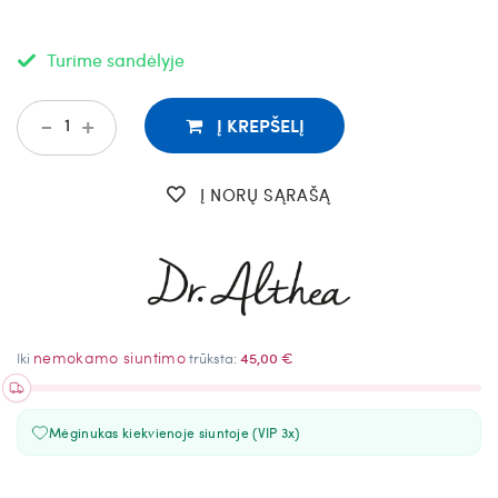
Turime sandėlyje
-
+
Į KREPŠELĮ
Į NORŲ SĄRAŠĄ
nemokamo siuntimo
Iki
trūksta:
45,00 €
Mėginukas kiekvienoje siuntoje (VIP 3x)