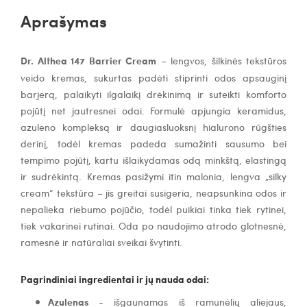
Aprašymas
Dr. Althea 147 Barrier Cream
– lengvos, šilkinės tekstūros
veido kremas, sukurtas padėti stiprinti odos apsauginį
barjerą, palaikyti ilgalaikį drėkinimą ir suteikti komforto
pojūtį net jautresnei odai. Formulė apjungia keramidus,
azuleno kompleksą ir daugiasluoksnį hialurono rūgšties
derinį, todėl kremas padeda sumažinti sausumo bei
tempimo pojūtį, kartu išlaikydamas odą minkštą, elastingą
ir sudrėkintą.
Kremas pasižymi itin malonia, lengva „silky
cream“ tekstūra – jis greitai susigeria, neapsunkina odos ir
nepalieka riebumo pojūčio, todėl puikiai tinka tiek rytinei,
tiek vakarinei rutinai. Oda po naudojimo atrodo glotnesnė,
ramesnė ir natūraliai sveikai švytinti.
Pagrindiniai ingredientai ir jų nauda odai:
Azulenas
- išgaunamas iš ramunėlių aliejaus,