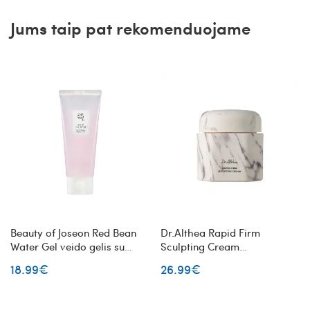
Jums taip pat rekomenduojame
Beauty of Joseon Red Bean
Dr.Althea Rapid Firm
Water Gel veido gelis su
Sculpting Cream
raudonųjų pupelių ekstraktu
elastingumo pojūtį
18.99€
26.99€
suteikiantis veido kremas