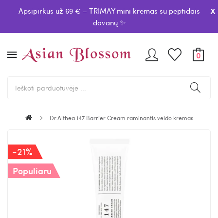
x
Apsipirkus už 69 € – TRIMAY mini kremas su peptidais
dovanų ✨
0
Dr.Althea 147 Barrier Cream raminantis veido kremas
-21%
Populiaru