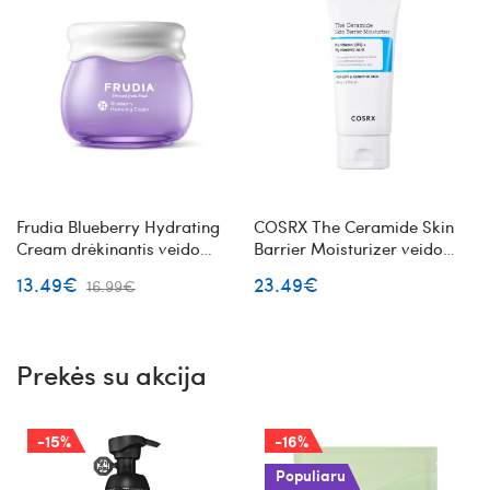
Frudia Blueberry Hydrating
COSRX The Ceramide Skin
Cream drėkinantis veido
Barrier Moisturizer veido
kremas su mėlynėmis
kremas su keramidais
13.49€
23.49€
16.99€
Prekės su akcija
-15%
-16%
Populiaru