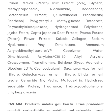
Prunus Persica (Peach) Fruit Extract (77%), Glycerin,
Methylpropanediol, Niacinamide, Isododecane,
Lactobacillus Ferment, 1,2-Hexanediol, Propanediol,
Panthenol, Polyglyceryl-3 Methylglucose Distearate,
Polymethylsilsesquioxane, Hydrogenated Polydecene,
Jojoba Esters, Coptis Japonica Root Extract, Prunus Persica
(Peach) Flower Extract, Soluble Collagen, Sodium
Hyaluronate, Vinyl Dimethicone, Ammonium
Acryloyldimethyltaurate/VP Copolymer, Water,
Dimethiconol, Acrylates/C10-30 Alkyl Acrylate
Crosspolymer, Tromethamine, Butylene Glycol, Adenosine,
Disodium EDTA, Cyanocobalamin, Saccharomyces Ferment
Filtrate, Galactomyces Ferment Filtrate, Bifida Ferment
Lysate, Ceramide NP, Pectin, Maltodextrin, Hydrolyzed
Vegetable Protein, Fragrance, Hydroxyacetophenone,
Ethylhexylglycerin
PASTABA. Produkto sudėtis gali keistis. Prieš pradedant
naudoti, susipažinkite su sudėtimi ant pakuotės. Esant