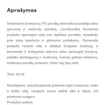
Aprašymas
Drėkinantis kremas su 77% persikų ekstrakto
puoselėja odos
gaivumą ir natūralų spindesį. Lactobacillus fermentai
padeda apsaugoti odą nuo aplinkos poveikio, prisideda
prie odos komforto ir glotnumo palaikymo. Pantenolis
padeda raminti odą ir išlaikyti drėgmės balansą, o
keramidai ir kolagenas stiprina odos apsauginį barjerą,
palaiko elastingumą ir švelnumą. Gaivios gelinės tekstūros,
malonaus persikų aromato, tinka visų tipų odai.
Tūris: 50 ml
Naudojimas: m
asažuojamais judesiais tepti tonizuotą veido
ir kaklo odą, vengiant zonos aplink akis ir lūpas, kol
priemonė susigers
.
Produkto sudėtis: