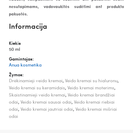
nesutapimams, vadovaukitės sudėtimi ant produkto
pakuotės.
Informacija
Kiekis
50 ml
Gamintojas:
Anua kosmetika
Žymos:
Drėkinamieji veido kremai
,
Veido kremai su hialuronu
,
Veido kremai su keramidais
,
Veido kremai moterims
,
Skaistinamieji veido kremai
,
Veido kremai brandžiai
odai
,
Veido kremai sausai odai
,
Veido kremai riebiai
odai
,
Veido kremai jautriai odai
,
Veido kremai mišriai
odai