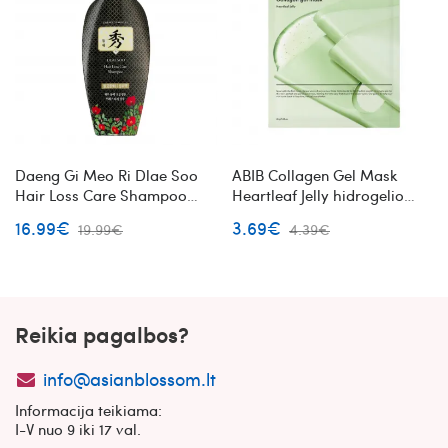
Daeng Gi Meo Ri Dlae Soo
ABIB Collagen Gel Mask
Hair Loss Care Shampoo
Heartleaf Jelly hidrogelio
šampūnas nuo plaukų
veido kaukė su kolagenu
16.99€
3.69€
19.99€
4.39€
slinkimo su žolelių
ekstraktais
Reikia pagalbos?
info@asianblossom.lt
Informacija teikiama:
I-V nuo 9 iki 17 val.