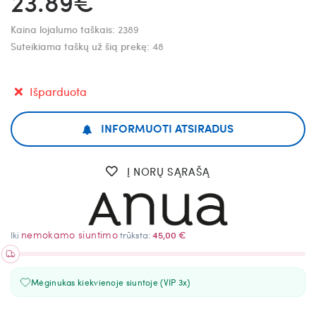
23.89€
Kaina lojalumo taškais:
2389
Suteikiama taškų už šią prekę:
48
Išparduota
INFORMUOTI ATSIRADUS
Į NORŲ SĄRAŠĄ
nemokamo siuntimo
Iki
trūksta:
45,00 €
Mėginukas kiekvienoje siuntoje (VIP 3x)