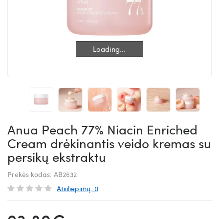
Loading...
Loading...
Anua Peach 77% Niacin Enriched
Cream drėkinantis veido kremas su
persikų ekstraktu
Prekės kodas:
AB2632
Atsiliepimų: 0