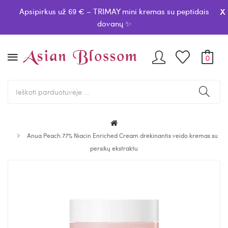
x
Apsipirkus už 69 € – TRIMAY mini kremas su peptidais
dovanų ✨
0
Anua Peach 77% Niacin Enriched Cream drėkinantis veido kremas su
persikų ekstraktu