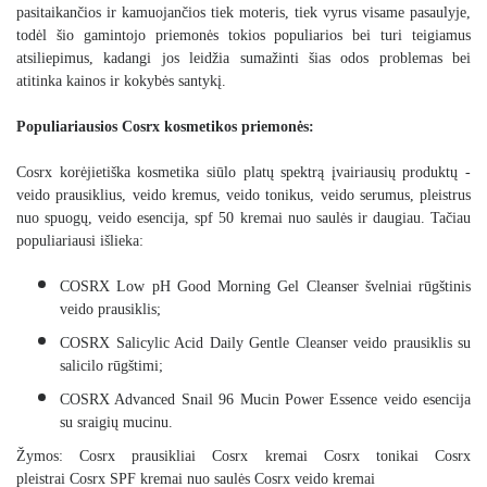
pasitaikančios ir kamuojančios tiek moteris, tiek vyrus visame pasaulyje,
todėl šio gamintojo priemonės tokios populiarios bei turi teigiamus
atsiliepimus, kadangi jos leidžia sumažinti šias odos problemas bei
atitinka kainos ir kokybės santykį.
Populiariausios Cosrx kosmetikos priemonės:
Cosrx korėjietiška kosmetika siūlo platų spektrą įvairiausių produktų -
veido prausiklius
,
veido kremus
,
veido tonikus
,
veido serumus
,
pleistrus
nuo spuogų
,
veido esencija
,
spf 50 kremai nuo saulės
ir daugiau. Tačiau
populiariausi išlieka:
COSRX Low pH Good Morning Gel Cleanser švelniai rūgštinis
veido prausiklis
;
COSRX Salicylic Acid Daily Gentle Cleanser veido prausiklis su
salicilo rūgštimi
;
COSRX Advanced Snail 96 Mucin Power Essence veido esencija
su sraigių mucinu
.
Žymos:
Cosrx prausikliai
Cosrx kremai
Cosrx tonikai
Cosrx
pleistrai
Cosrx SPF kremai nuo saulės
Cosrx veido kremai