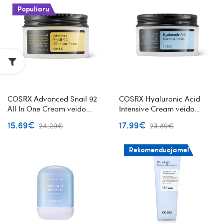
Populiaru
COSRX Advanced Snail 92
COSRX Hyaluronic Acid
All In One Cream veido
Intensive Cream veido
kremas su sraigių mucinu
kremas su hialurono
15.69€
17.99€
24.29€
23.89€
rūgštimi
Rekomenduojame!