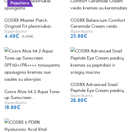
Populiaru
COSRX Master Patch
COSRX Balancium Comfort
Original Fit pleistriukai
Ceramide Cream veido
Išparduota
Išparduota
spuogams
kremas su keramidais
4.49€
23.89€
6.29€
COSRX Advanced Snail
Peptide Eye Cream paakių
Cosrx Aloe 54.2 Aqua Tone-
Išparduota
kremas su peptidais ir
up Sunscreen
26.89€
sraigių mucinu
Išparduota
SPF50+/PA++++ tonuojantis
18.99€
apsauginis kremas nuo
saulės su alavijais