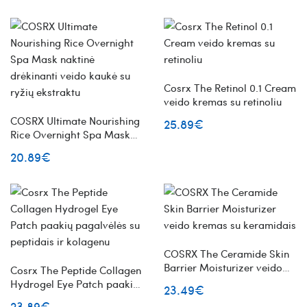
Cosrx The Retinol 0.1 Cream
veido kremas su retinoliu
COSRX Ultimate Nourishing
25.89€
Rice Overnight Spa Mask
naktinė drėkinanti veido
20.89€
kaukė su ryžių ekstraktu
COSRX The Ceramide Skin
Barrier Moisturizer veido
Cosrx The Peptide Collagen
kremas su keramidais
Hydrogel Eye Patch paakių
23.49€
pagalvėlės su peptidais ir
23.89€