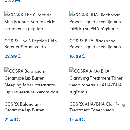
kolagenu
COSRX The 6 Peptide Skin
COSRX BHA Blackhead
Booster Serum veido
Power Liquid esencija nuo
serumas su peptidais
inkštirų su BHA rūgštimis
22.99€
16.89€
COSRX Balancium
COSRX AHA/BHA Clarifying
Ceramide Lip Butter
Treatment Toner veido
Sleeping Mask atstatantis
toneris su AHA/BHA
21.49€
17.49€
lūpų sviestas su keramidais
rūgštimis