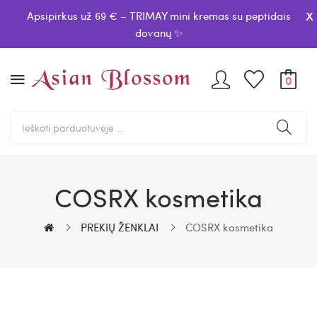
x
Apsipirkus už 69 € – TRIMAY mini kremas su peptidais
dovanų ✨
0
COSRX kosmetika
PREKIŲ ŽENKLAI
COSRX kosmetika