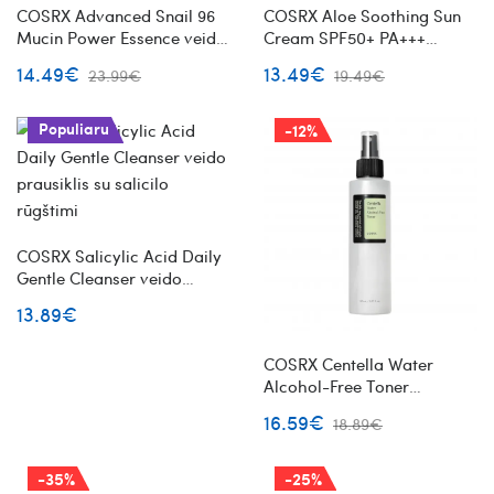
COSRX Advanced Snail 96
COSRX Aloe Soothing Sun
Mucin Power Essence veido
Cream SPF50+ PA+++
esencija su sraigių mucinu
apsauginis kremas nuo
14.49€
13.49€
23.99€
19.49€
saulės
Populiaru
-12%
COSRX Salicylic Acid Daily
Gentle Cleanser veido
prausiklis su salicilo
13.89€
rūgštimi
COSRX Centella Water
Alcohol-Free Toner
purškiamas veido toneris
16.59€
18.89€
centella be alkoholio
-35%
-25%