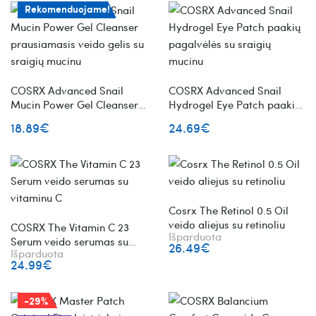
Rekomenduojame!
COSRX Advanced Snail
COSRX Advanced Snail
Mucin Power Gel Cleanser
Hydrogel Eye Patch paakių
prausiamasis veido gelis su
pagalvėlės su sraigių
18.89€
24.69€
sraigių mucinu
mucinu
Cosrx The Retinol 0.5 Oil
veido aliejus su retinoliu
COSRX The Vitamin C 23
Išparduota
Serum veido serumas su
26.49€
Išparduota
vitaminu C
24.99€
-29%