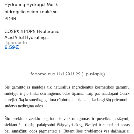
COSRX 5 PDRN Hyaluronic
Acid Vital Hydrating
Išparduota
Hydrogel Mask hidrogelio
6.59€
veido kaukė su PDRN
Rodoma nuo 1 iki 29 iš 29 (1 puslapių)
Šis gamintojas naudoja tik natūralius ingredientus kosmetikos gaminių
sudėtyje ir jie tinka skirtingiems odos tipams. Taip pat naudojant Cosrx
korėjietišką kosmetiką, galima rūpintis jautria oda, kadangi šių priemonių
sudėtys nedirgina odos.
Šio prekinio ženklo pagrindinis veiksmingumas ir poveikis pasižymi,
siekiant šių tikslų: palaipsniui išsigydyti aknę, išvalyti ir sumažinti poras
bei sumažinti odos pigmentaciją. Būtent šios problemos yra dažniausiai