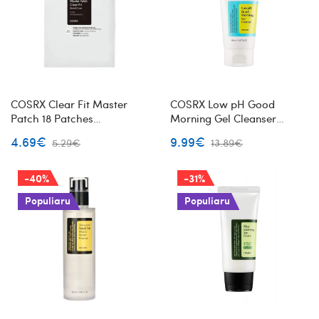
COSRX Clear Fit Master
COSRX Low pH Good
Patch 18 Patches
Morning Gel Cleanser
pleistriukai spuogams
švelniai rūgštinis veido
4.69€
9.99€
5.29€
13.89€
prausiklis
-40%
-31%
Populiaru
Populiaru