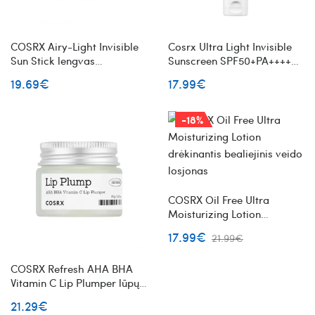
COSRX Airy-Light Invisible
Cosrx Ultra Light Invisible
Sun Stick lengvas
Sunscreen SPF50+PA++++
apsauginis pieštukas nuo
lengvas apsauginis veido
19.69€
17.99€
saulės
kremas nuo saulės
-18%
COSRX Oil Free Ultra
Moisturizing Lotion
drėkinantis bealiejinis veido
17.99€
21.99€
losjonas
COSRX Refresh AHA BHA
Vitamin C Lip Plumper lūpų
kaukė su AHA BHA
21.29€
rūgštimis