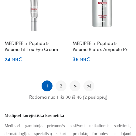
MEDIPEEL+ Peptide 9
MEDIPEEL+ Peptide 9
Volume Lif Tox Eye Cream
Volume Biotox Ampoule Pro
paakių kremas su peptidais
Ampoule veido ampulė su
24.99€
36.99€
peptidais
1
2
>
>|
Rodoma nuo 1 iki 30 iš 46 (2 puslapių)
Medipeel korėjietiška kosmetika
Medipeel gamintojo priemonės pasižymi unikaliomis sudėtimis,
dermatologijos specialistų sukurtų produktų formulėse naudojami