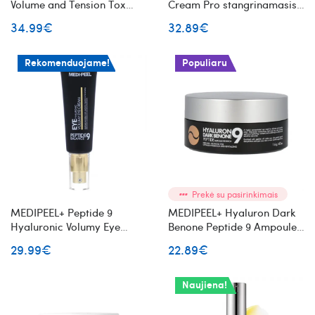
Volume and Tension Tox
Cream Pro stangrinamasis
Cream PRO veido kremas
ir atstatomasis veido
34.99€
32.89€
su peptidais
kremas
Rekomenduojame!
Populiaru
Prekė su pasirinkimais
MEDIPEEL+ Peptide 9
MEDIPEEL+ Hyaluron Dark
Hyaluronic Volumy Eye
Benone Peptide 9 Ampoule
Cream paakių kremas su
Eye Patch skaistinančios
29.99€
22.89€
peptidais
paakių pagalvėlės su
peptidais
Naujiena!