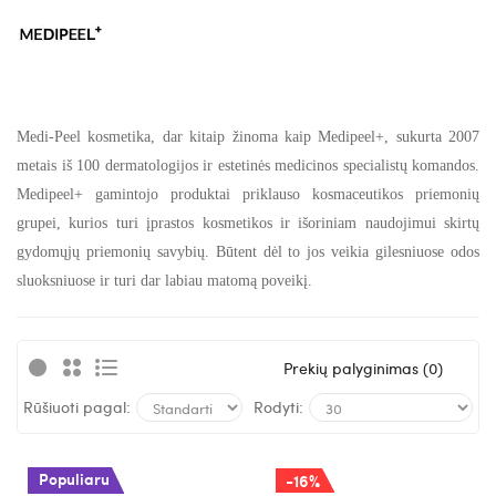
Medi-Peel kosmetika, dar kitaip žinoma kaip Medipeel+, sukurta 2007
metais iš 100 dermatologijos ir estetinės medicinos specialistų komandos.
Medipeel+ gamintojo produktai priklauso kosmaceutikos priemonių
grupei, kurios turi įprastos kosmetikos ir išoriniam naudojimui skirtų
gydomųjų priemonių savybių. Būtent dėl to jos veikia gilesniuose odos
sluoksniuose ir turi dar labiau matomą poveikį.
Prekių palyginimas (0)
Rūšiuoti pagal:
Rodyti:
Populiaru
-16%