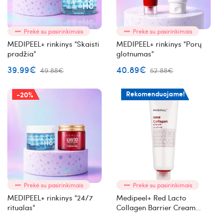
Prekė su pasirinkimais
Prekė su pasirinkimais
MEDIPEEL+ rinkinys "Skaisti
MEDIPEEL+ rinkinys "Porų
pradžia"
glotnumas"
39.99€
40.89€
49.88€
52.88€
Rekomenduojame!
-20%
Prekė su pasirinkimais
Prekė su pasirinkimais
MEDIPEEL+ rinkinys "24/7
Medipeel+ Red Lacto
ritualas"
Collagen Barrier Cream
atstatomasis veido kremas