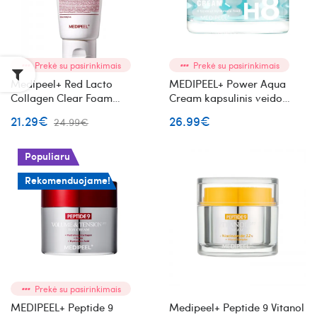
Prekė su pasirinkimais
Prekė su pasirinkimais
Medipeel+ Red Lacto
MEDIPEEL+ Power Aqua
Collagen Clear Foam
Cream kapsulinis veido
Cleanser 2.0 veido
kremas su peptidais
21.29€
26.99€
24.99€
prausiklis su kolagenu ir
rūgštimis
Populiaru
Rekomenduojame!
Prekė su pasirinkimais
MEDIPEEL+ Peptide 9
Medipeel+ Peptide 9 Vitanol