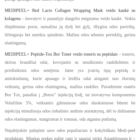
MEDIPEEL+ Red Lacto Collagen Wrapping Mask veido kaukė su
kolagenu
- inovatyvi ir pasaulyje daugelio mėgstama veido kaukė. Veikia
išsiplėtusias poras, sumažina jų dydį bei gylį, išlygina odos paviršių,
liftinguoja bei suteikia spindesio. Mažina odos sebumo perteklių, gerina
elastingumą.
MEDIPEEL+ Peptide-Tox Bor Toner veido toneris su peptidais
– toneris,
skirtas brandžiai odai, kovojantis su smulkiomis raukšlelėmis ir
priešlaikiniu odos senėjimu. Jame yra įvairių tipų peptidų ir
antioksidantų, kurie apsaugo ir leidžia odai atsigauti nuo išorinių
veiksnių, gerina odos elastingumą, mažina raukšles. Pavadinime esantis
Bor Tox, panašiai į „Botox“ injekcijų žodį, tai inovatyvus komponentas
Volufiline 5%, veikiantis gilesniuose odos sluoksniuose būtent be
injekcijų stimuliuoja odos riebalinio audinio atsistatymą, dėl to didinamas
odos elastingumas, stangrumas ir tonusas, oda atgauna putlumą.
Nepabijokite palepinti savo odos populiariais ir kokybiškais Medi-peel
produktais. Minėtas prekes galite rasti ir saugiai pirkti Asianblossom.lt –