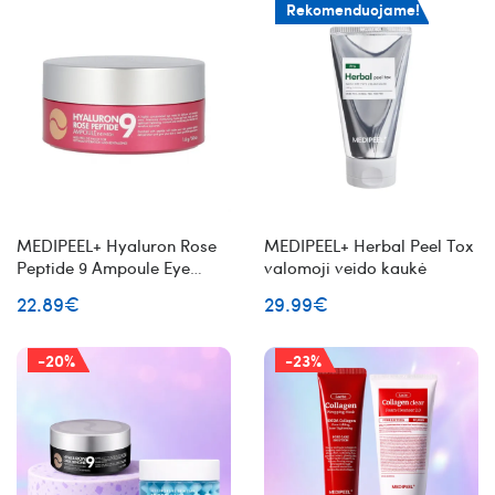
Rekomenduojame!
MEDIPEEL+ Hyaluron Rose
MEDIPEEL+ Herbal Peel Tox
Peptide 9 Ampoule Eye
valomoji veido kaukė
Patch tonizuojančios
22.89€
29.99€
paakių pagalvėlės su
peptidais ir rožių ekstraktu
-20%
-23%