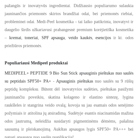
pažangūs ir inovatyvūs ingredientai. Didžiausio populiarumo sulaukia
jauninančios priemonės skirtos brandžiai odai, bei priemonės riebiai,
probleminei odai. Medi-Peel kosmetika – tai laiko patikrinta, inovatyvi ir
daugelio širdis užkariavusi prabangesnė premium korėjietiška kosmetika
–
kremai
,
toneriai
,
SPF apsauga
,
veido kaukės
,
esencijos
ir kt. odos
priežiūros priemonės.
Populiariausi Medipeel produktai
MEDIPEEL+ PEPTIDE 9 Bio Sun Stick apsauginis pieštukas nuo saulės
su peptidais SPF50+ PA+
-
Apsauginis pieštukas
nuo saulės su 9 rūšių
peptidų kompleksu. Būtent dėl inovatyvios sudėties, pieštukas pasižymi
jauninančiu poveikiu, skatina kolageno ir elastino sintezę, lygina
raukšleles ir stangrina veido ovalą; kovoja su jau esamais odos senėjimo
požymiais ir atitolina jų atsiradimą. Sudėtyje esantis niacinamidas mažina
odos jautrumą, neleidžia susidaryti pigmentinėms dėmėms, pašalina
sausumą ir pleiskanojimą. Aukštas apsaugos lygis SPF50+ PA+++ bei
patogi apsaugos nuo saulės reaplikacija!