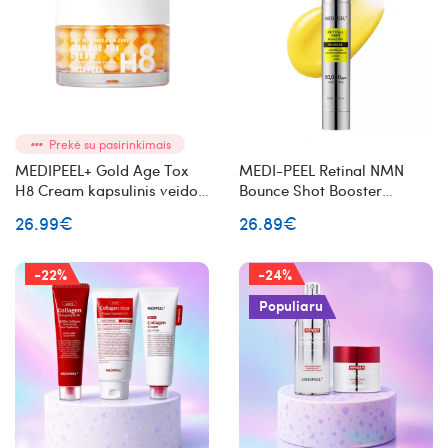
Prekė su pasirinkimais
MEDIPEEL+ Gold Age Tox
MEDI-PEEL Retinal NMN
H8 Cream kapsulinis veido
Bounce Shot Booster
kremas su kolagenu
serumas su retinaliu
26.99€
26.89€
-22%
-24%
Populiaru