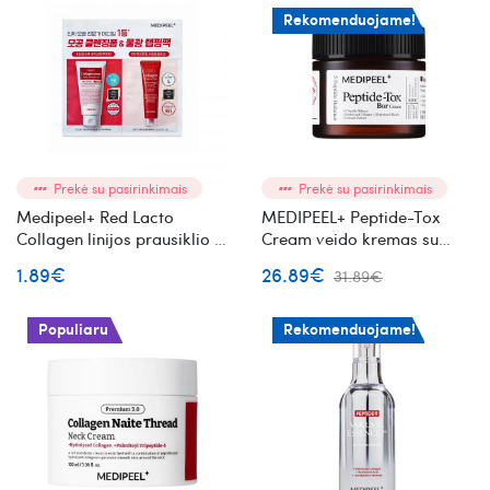
Rekomenduojame!
Prekė su pasirinkimais
Prekė su pasirinkimais
Medipeel+ Red Lacto
MEDIPEEL+ Peptide-Tox
Collagen linijos prausiklio ir
Cream veido kremas su
tepamos veido kaukės
peptidais
1.89€
26.89€
31.89€
mėginukų rinkinys
Populiaru
Rekomenduojame!