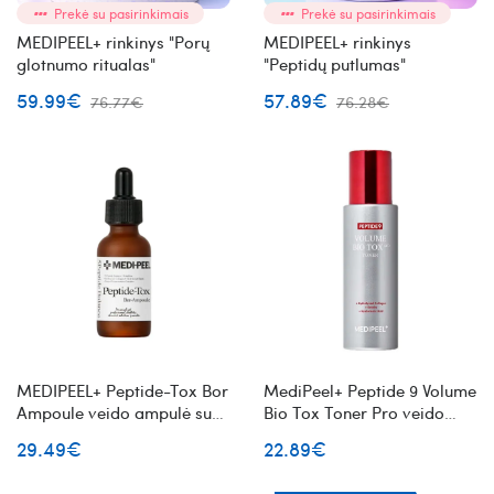
Prekė su pasirinkimais
Prekė su pasirinkimais
MEDIPEEL+ rinkinys "Porų
MEDIPEEL+ rinkinys
glotnumo ritualas"
"Peptidų putlumas"
59.99€
57.89€
76.77€
76.28€
MEDIPEEL+ Peptide-Tox Bor
MediPeel+ Peptide 9 Volume
Ampoule veido ampulė su
Bio Tox Toner Pro veido
peptidais
toneris su peptidais
29.49€
22.89€