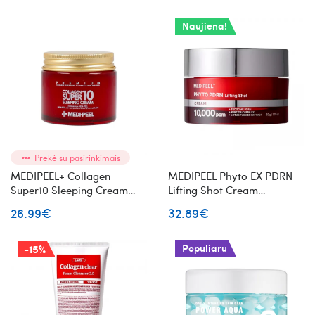
Naujiena!
Prekė su pasirinkimais
MEDIPEEL+ Collagen
MEDIPEEL Phyto EX PDRN
Super10 Sleeping Cream
Lifting Shot Cream
naktinis veido kremas su
stangrinamasis veido
26.99€
32.89€
kolagenu
kremas su PDRN kompleksu
ir peptidais
Populiaru
-15%