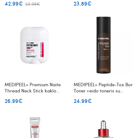
42.99€
23.89€
53.98€
su kolagenu ir probiotikais
MEDIPEEL+ Premium Naite
MEDIPEEL+ Peptide-Tox Bor
Thread Neck Stick kaklo
Toner veido toneris su
odos pieštukas
peptidais
26.99€
24.99€