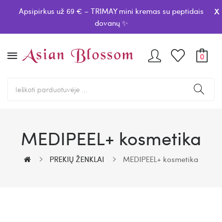
x
Apsipirkus už 69 € – TRIMAY mini kremas su peptidais
dovanų ✨
0
MEDIPEEL+ kosmetika
PREKIŲ ŽENKLAI
MEDIPEEL+ kosmetika