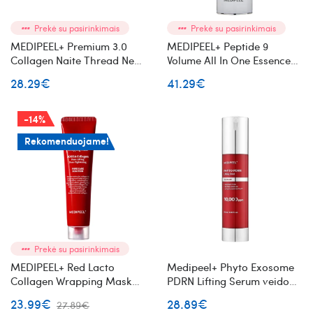
Prekė su pasirinkimais
Prekė su pasirinkimais
MEDIPEEL+ Premium 3.0
MEDIPEEL+ Peptide 9
Collagen Naite Thread Neck
Volume All In One Essence
Cream kaklo odos kremas
Pro deguonimi praturtinta
28.29€
41.29€
veido esencija su peptidais
-14%
Rekomenduojame!
Prekė su pasirinkimais
MEDIPEEL+ Red Lacto
Medipeel+ Phyto Exosome
Collagen Wrapping Mask
PDRN Lifting Serum veido
veido kaukė su kolagenu
serumas su PDRN ir
23.99€
28.89€
27.89€
mikroadatėlėmis