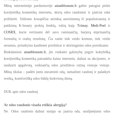
Mūsų internetinėje parduotuvėje
asianblossom.lt
galite patogiai pirkti
korėjietišką kosmetiką internetu, skirtą odos raudoniui ir jautriai odai
prižiūrėti. Siūlome kruopščiai atrinktą asortimentą iš populiariausių ir
patikimų K-beauty prekių ženklų, tokių kaip
Trimay
,
Medi-Peel
ir
COSRX
, kurie vertinami dėl savo raminančių, barjerą stiprinančių
formulių ir realių rezultatų. Čia rasite tiek veido kremus, tiek veido
serumus, pritaikytus kasdienei priežiūrai ir skirtingiems odos poreikiams.
Rinkdamiesi
asianblossom.lt
, jūs renkatės galimybę įsigyti kokybišką
korėjietišką kosmetiką patrauklia kaina internetu, dažnai su akcijomis, ir
susikurti apgalvotą, veikiančią odos priežiūros rutiną vienoje vietoje.
Mūsų tikslas – padėti jums nuraminti odą, sumažinti raudonį ir palaikyti
sveiką, komfortišką odos būklę kiekvieną dieną.
DUK apie odos raudonį
Ar odos raudonis visada reiškia alergiją?
Ne. Odos raudonis dažnai susijęs su jautria oda, susilpnėjusiu odos