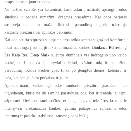
neapsunkinant jautrios odos.
Ne mažiau svarbūs yra keramidai, kurie atkuria natūralų apsauginį odos
sluoksnį ir padeda sumažinti drėgmės praradimą. Kai odos barjeras
sustiprėja, oda tampa mažiau linkusi į paraudimą ir geriau toleruoja
kasdienę priežiūrą bei aplinkos veiksnius.
Kai oda patiria stipresnį sudirgimą arba reikia greitai sugrąžinti komfortą,
labai naudinga į rutiną įtraukti raminančias kaukes.
Biodance Refreshing
Sea Kelp Real Deep Mask
su jūros dumbliais yra hidrogelio tipo veido
kaukė, kuri padeda intensyviai drėkinti, vėsinti odą ir sumažinti
paraudimą. Tokios kaukės ypač tinka po įtemptos dienos, kelionių ar
tada, kai oda jaučiasi perkaista ir jautri.
Apibendrinant, veiksminga odos raudonio priežiūra prasideda nuo
ingredientų, kurie ne tik ramina paraudusią odą, bet ir padeda jai tapti
stipresnei. Derinant raminančius serumus, lengvos tekstūros kremus ir
intensyviai drėkinančias kaukes, galima palaipsniui sumažinti odos
jautrumą ir pasiekti stabilesnę, ramesnę odos būklę.