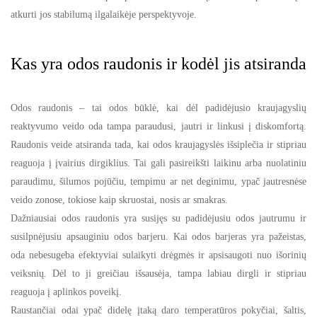
atkurti jos stabilumą ilgalaikėje perspektyvoje.
Kas yra odos raudonis ir kodėl jis atsiranda
Odos raudonis – tai odos būklė, kai dėl padidėjusio kraujagyslių
reaktyvumo veido oda tampa paraudusi, jautri ir linkusi į diskomfortą.
Raudonis veide atsiranda tada, kai odos kraujagyslės išsiplečia ir stipriau
reaguoja į įvairius dirgiklius. Tai gali pasireikšti laikinu arba nuolatiniu
paraudimu, šilumos pojūčiu, tempimu ar net deginimu, ypač jautresnėse
veido zonose, tokiose kaip skruostai, nosis ar smakras.
Dažniausiai odos raudonis yra susijęs su padidėjusiu odos jautrumu ir
susilpnėjusiu apsauginiu odos barjeru. Kai odos barjeras yra pažeistas,
oda nebesugeba efektyviai sulaikyti drėgmės ir apsisaugoti nuo išorinių
veiksnių. Dėl to ji greičiau išsausėja, tampa labiau dirgli ir stipriau
reaguoja į aplinkos poveikį.
Raustančiai odai ypač didelę įtaką daro temperatūros pokyčiai, šaltis,