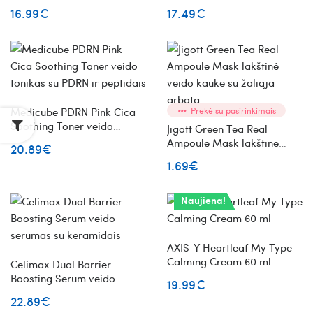
priemonė spuogams
apsauginis kremas nuo
16.99€
17.49€
saulės
Medicube PDRN Pink Cica
Prekė su pasirinkimais
Soothing Toner veido
Jigott Green Tea Real
tonikas su PDRN ir peptidais
Ampoule Mask lakštinė
20.89€
veido kaukė su žaliąja
1.69€
arbata
Naujiena!
AXIS-Y Heartleaf My Type
Calming Cream 60 ml
Celimax Dual Barrier
Boosting Serum veido
19.99€
serumas su keramidais
22.89€