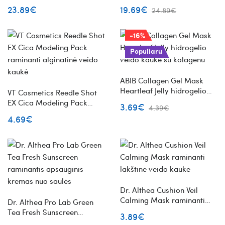
veido toneris su širdžialapių
Serum veido serumas su
23.89€
19.69€
24.89€
stimburių ekstraktu
azelaino rūgštimi
-16%
Populiaru
ABIB Collagen Gel Mask
Heartleaf Jelly hidrogelio
VT Cosmetics Reedle Shot
veido kaukė su kolagenu
EX Cica Modeling Pack
3.69€
4.39€
raminanti alginatinė veido
4.69€
kaukė
Dr. Althea Cushion Veil
Calming Mask raminanti
Dr. Althea Pro Lab Green
lakštinė veido kaukė
Tea Fresh Sunscreen
3.89€
raminantis apsauginis