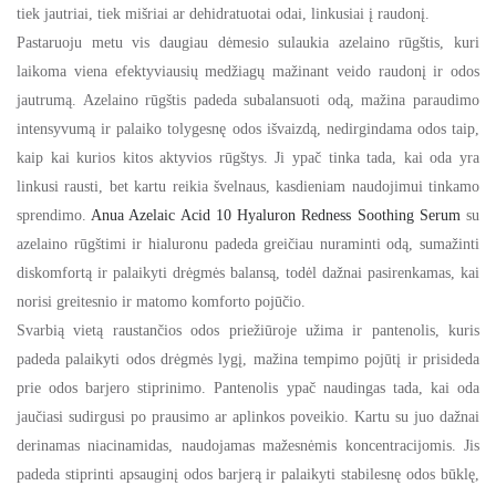
tiek jautriai, tiek mišriai ar dehidratuotai odai, linkusiai į raudonį.
Pastaruoju metu vis daugiau dėmesio sulaukia azelaino rūgštis, kuri
laikoma viena efektyviausių medžiagų mažinant veido raudonį ir odos
jautrumą. Azelaino rūgštis padeda subalansuoti odą, mažina paraudimo
intensyvumą ir palaiko tolygesnę odos išvaizdą, nedirgindama odos taip,
kaip kai kurios kitos aktyvios rūgštys. Ji ypač tinka tada, kai oda yra
linkusi rausti, bet kartu reikia švelnaus, kasdieniam naudojimui tinkamo
sprendimo.
Anua Azelaic Acid 10 Hyaluron Redness Soothing Serum
su
azelaino rūgštimi ir hialuronu padeda greičiau nuraminti odą, sumažinti
diskomfortą ir palaikyti drėgmės balansą, todėl dažnai pasirenkamas, kai
norisi greitesnio ir matomo komforto pojūčio.
Svarbią vietą raustančios odos priežiūroje užima ir pantenolis, kuris
padeda palaikyti odos drėgmės lygį, mažina tempimo pojūtį ir prisideda
prie odos barjero stiprinimo. Pantenolis ypač naudingas tada, kai oda
jaučiasi sudirgusi po prausimo ar aplinkos poveikio. Kartu su juo dažnai
derinamas niacinamidas, naudojamas mažesnėmis koncentracijomis. Jis
padeda stiprinti apsauginį odos barjerą ir palaikyti stabilesnę odos būklę,