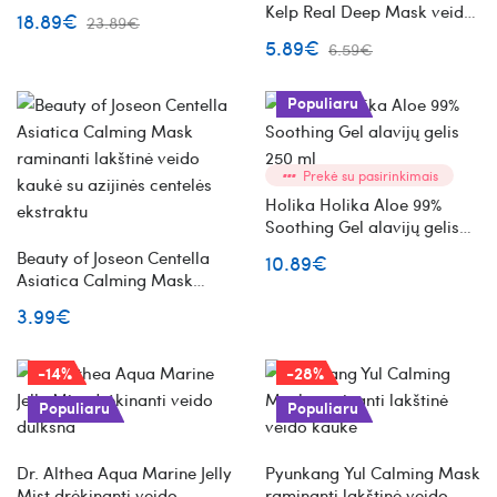
Kelp Real Deep Mask veido
18.89€
23.89€
kaukė su jūros dumbliais
5.89€
6.59€
Populiaru
Prekė su pasirinkimais
Holika Holika Aloe 99%
Soothing Gel alavijų gelis
250 ml
Beauty of Joseon Centella
10.89€
Asiatica Calming Mask
raminanti lakštinė veido
3.99€
kaukė su azijinės centelės
ekstraktu
-14%
-28%
Populiaru
Populiaru
Dr. Althea Aqua Marine Jelly
Pyunkang Yul Calming Mask
Mist drėkinanti veido
raminanti lakštinė veido