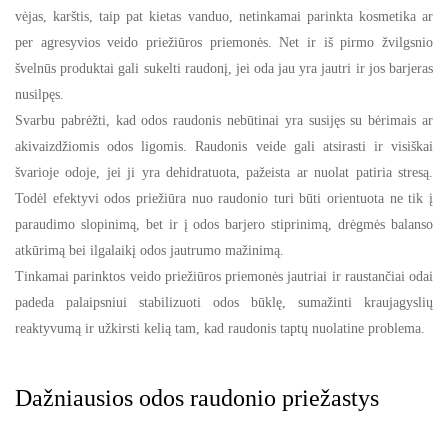
vėjas, karštis, taip pat kietas vanduo, netinkamai parinkta kosmetika ar
per agresyvios veido priežiūros priemonės. Net ir iš pirmo žvilgsnio
švelnūs produktai gali sukelti raudonį, jei oda jau yra jautri ir jos barjeras
nusilpęs.
Svarbu pabrėžti, kad odos raudonis nebūtinai yra susijęs su bėrimais ar
akivaizdžiomis odos ligomis. Raudonis veide gali atsirasti ir visiškai
švarioje odoje, jei ji yra dehidratuota, pažeista ar nuolat patiria stresą.
Todėl efektyvi odos priežiūra nuo raudonio turi būti orientuota ne tik į
paraudimo slopinimą, bet ir į odos barjero stiprinimą, drėgmės balanso
atkūrimą bei ilgalaikį odos jautrumo mažinimą.
Tinkamai parinktos veido priežiūros priemonės jautriai ir raustančiai odai
padeda palaipsniui stabilizuoti odos būklę, sumažinti kraujagyslių
reaktyvumą ir užkirsti kelią tam, kad raudonis taptų nuolatine problema.
Dažniausios odos raudonio priežastys