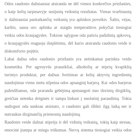
Odos raudonis dažniausiai atsiranda ne dėl vienos konkrečios priežasties,
o kaip kelių tarpusavyje susijusių veiksnių rezultatas. Vienas svarbiausių
ir dažniausiai pasitaikančių veiksnių yra aplinkos poveikis. Šaltis, vėjas,
karštis, sausa oro aplinka ar staigūs temperatūros pokyčiai tiesiogiai
veikia odos kraujagysles. Tokiose sąlygose oda patiria padidintą apkrovą,
o kraujagyslės reaguoja išsiplėtimu, dėl kurio atsiranda raudonis veide ir
diskomforto pojūtis.
Labai dažna odos raudonio priežastis yra netinkamai parinkta veido
kosmetika. Per agresyvūs prausikliai, alkoholių ar stiprių kvapiklių
turintys produktai, per dažnas šveitimas ar kelių aktyvių ingredientų
naudojimas vienu metu silpnina odos apsauginį barjerą. Kai odos barjeras
pažeidžiamas, oda praranda gebėjimą apsisaugoti nuo išorinių dirgiklių,
greičiau netenka drėgmės ir tampa linkusi į nuolatinį paraudimą. Tokia
sudirgusi oda sunkiau atsistato, o raudonis gali išlikti ilgą laiką net ir
nutraukus dirginančių priemonių naudojimą.
Raudonis veide dažnai stiprėja ir dėl vidinių veiksnių, tokių kaip stresas,
emocinė įtampa ar miego trūkumas. Nervų sistema tiesiogiai veikia odos