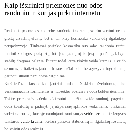
Kaip išsirinkti priemones nuo odos
raudonio ir kur jas pirkti internetu
Renkantis priemones nuo odos raudonio internetu, svarbu vertinti ne tik
greitą vizualinį efektą, bet ir tai, kaip kosmetika veikia odą ilgalaikėje
perspektyvoje. Tinkamai parinkta kosmetika nuo odos raudonio turėtų
raminti sudirgusią odą, stiprinti jos apsauginį barjerą ir padėti palaikyti
stabilų drėgmės balansą. Būtent todėl verta rinktis veido kremus ir veido
serumus, pritaikytus jautriai ir raustančiai odai, be agresyvių ingredientų,
galinčių sukelti papildomą dirginimą.
Korėjietiška kosmetika jautriai odai išsiskiria švelniomis, bet
veiksmingomis formulėmis ir nuosekliu požiūriu į odos būklės gerinimą.
Tokios priemonės padeda palaipsniui sumažinti veido raudonį, pagerinti
odos komfortą ir padaryti ją atsparesnę aplinkos veiksniams. Tinkamai
suderinta rutina, kurioje naudojami raminantys
veido serumai
ir lengvos
tekstūros
veido kremai
, leidžia pasiekti stabilesnių ir ilgalaikių rezultatų
be staigių odos reakcijų.