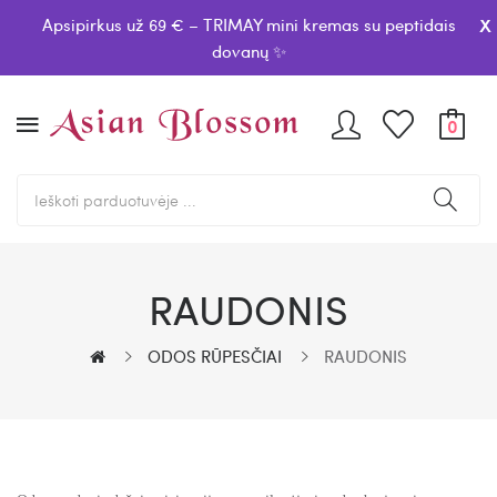
x
Apsipirkus už 69 € – TRIMAY mini kremas su peptidais
dovanų ✨
0
RAUDONIS
ODOS RŪPESČIAI
RAUDONIS