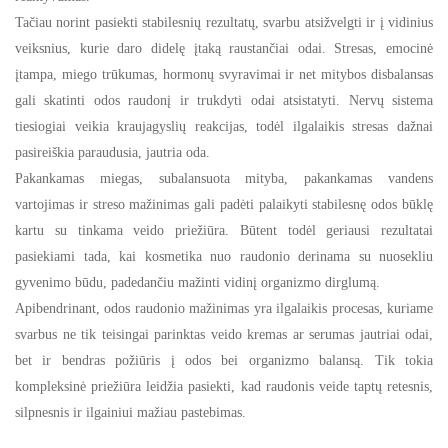
Tačiau norint pasiekti stabilesnių rezultatų, svarbu atsižvelgti ir į vidinius
veiksnius, kurie daro didelę įtaką raustančiai odai. Stresas, emocinė
įtampa, miego trūkumas, hormonų svyravimai ir net mitybos disbalansas
gali skatinti odos raudonį ir trukdyti odai atsistatyti. Nervų sistema
tiesiogiai veikia kraujagyslių reakcijas, todėl ilgalaikis stresas dažnai
pasireiškia paraudusia, jautria oda.
Pakankamas miegas, subalansuota mityba, pakankamas vandens
vartojimas ir streso mažinimas gali padėti palaikyti stabilesnę odos būklę
kartu su tinkama veido priežiūra. Būtent todėl geriausi rezultatai
pasiekiami tada, kai kosmetika nuo raudonio derinama su nuosekliu
gyvenimo būdu, padedančiu mažinti vidinį organizmo dirglumą.
Apibendrinant, odos raudonio mažinimas yra ilgalaikis procesas, kuriame
svarbus ne tik teisingai parinktas veido kremas ar serumas jautriai odai,
bet ir bendras požiūris į odos bei organizmo balansą. Tik tokia
kompleksinė priežiūra leidžia pasiekti, kad raudonis veide taptų retesnis,
silpnesnis ir ilgainiui mažiau pastebimas.