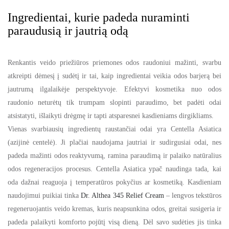
Ingredientai, kurie padeda nuraminti
paraudusią ir jautrią odą
Renkantis veido priežiūros priemones odos raudoniui mažinti, svarbu
atkreipti dėmesį į sudėtį ir tai, kaip ingredientai veikia odos barjerą bei
jautrumą ilgalaikėje perspektyvoje. Efektyvi kosmetika nuo odos
raudonio neturėtų tik trumpam slopinti paraudimo, bet padėti odai
atsistatyti, išlaikyti drėgmę ir tapti atsparesnei kasdieniams dirgikliams.
Vienas svarbiausių ingredientų raustančiai odai yra Centella Asiatica
(azijinė centelė). Ji plačiai naudojama jautriai ir sudirgusiai odai, nes
padeda mažinti odos reaktyvumą, ramina paraudimą ir palaiko natūralius
odos regeneracijos procesus. Centella Asiatica ypač naudinga tada, kai
oda dažnai reaguoja į temperatūros pokyčius ar kosmetiką. Kasdieniam
naudojimui puikiai tinka
Dr. A
lthea 345 Relief Cream
– lengvos tekstūros
regeneruojantis veido kremas, kuris neapsunkina odos, greitai susigeria ir
padeda palaikyti komforto pojūtį visą dieną. Dėl savo sudėties jis tinka