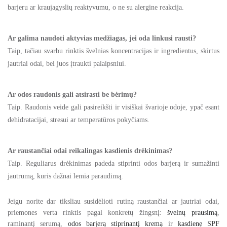
barjeru ar kraujagyslių reaktyvumu, o ne su alergine reakcija.
Ar galima naudoti aktyvias medžiagas, jei oda linkusi rausti?
Taip, tačiau svarbu rinktis švelnias koncentracijas ir ingredientus, skirtus
jautriai odai, bei juos įtraukti palaipsniui.
Ar odos raudonis gali atsirasti be bėrimų?
Taip. Raudonis veide gali pasireikšti ir visiškai švarioje odoje, ypač esant
dehidratacijai, stresui ar temperatūros pokyčiams.
Ar raustančiai odai reikalingas kasdienis drėkinimas?
Taip. Reguliarus drėkinimas padeda stiprinti odos barjerą ir sumažinti
jautrumą, kuris dažnai lemia paraudimą.
Jeigu norite dar tiksliau susidėlioti rutiną raustančiai ar jautriai odai,
priemones verta rinktis pagal konkretų žingsnį:
švelnų prausimą
,
raminantį serumą,
odos barjerą stiprinantį kremą
ir
kasdienę SPF