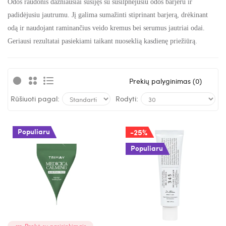
Odos raudonis dažniausiai susijęs su susilpnėjusiu odos barjeru ir
padidėjusiu jautrumu. Jį galima sumažinti stiprinant barjerą, drėkinant
odą ir naudojant raminančius veido kremus bei serumus jautriai odai.
Geriausi rezultatai pasiekiami taikant nuoseklią kasdienę priežiūrą.
Prekių palyginimas (0)
Rūšiuoti pagal:
Rodyti:
Populiaru
-25%
Populiaru