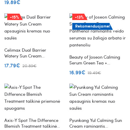
19.89€
kremas nuo saulės
-15%
-13%
Rekomenduojame!
Celimax Dual Barrier
Watery Sun Cream
Beauty of Joseon Calming
apsauginis kremas nuo
Serum Green Tea +
17.79€
20.89€
saulės
Panthenol raminantis veido
16.99€
19.49€
serumas su žaliąja arbata ir
pantenoliu
Axis-Y Spot The Difference
Pyunkang Yul Calming Sun
Blemish Treatment taškinė
Cream raminantis