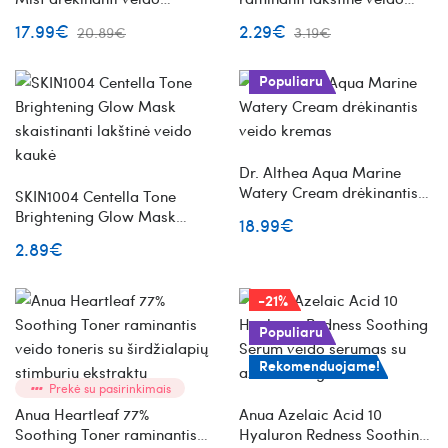
dulksna
kaukė
17.99€
2.29€
20.89€
3.19€
Populiaru
Dr. Althea Aqua Marine
Watery Cream drėkinantis
SKIN1004 Centella Tone
veido kremas
Brightening Glow Mask
18.99€
skaistinanti lakštinė veido
2.89€
kaukė
-21%
Populiaru
Rekomenduojame!
Prekė su pasirinkimais
Anua Heartleaf 77%
Anua Azelaic Acid 10
Soothing Toner raminantis
Hyaluron Redness Soothing