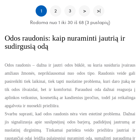
1
2
3
>
>|
Rodoma nuo 1 iki 30 iš 68 (3 puslapių)
Odos raudonis: kaip nuraminti jautrią ir
sudirgusią odą
Odos raudonis – dažna ir jautri odos būklė, su kuria susiduria įvairaus
amžiaus žmonės, nepriklausomai nuo odos tipo. Raudonis veide gali
pasireikšti tiek laikinai, tiek tapti nuolatine problema, kuri daro įtaką ne
tik odos išvaizdai, bet ir komfortui. Paraudusi oda dažnai reaguoja į
aplinkos veiksnius, kosmetiką ar kasdienius įpročius, todėl jai reikalinga
apgalvota ir nuosekli priežiūra.
Svarbu suprasti, kad odos raudonis nėra vien estetinė problema. Dažnai
jis signalizuoja apie susilpnėjusį odos barjerą, padidėjusį jautrumą ar
nuolatinį dirginimą. Tinkamai parinkta veido priežiūra jautriai ir
raustančiai odai leidžia palaipsniui nuraminti odą, sumažinti paraudimą ir