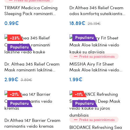
Prekė su pasirinkimais
TRIMAY Medicica Calming
Dr.Althea 345 Relief Cream
Sleeping Pack raminanti
odos komfortą suteikiantis
naktinė veido kaukė mini
veido kremas
0.99€
18.89€
25.19€
Populiaru
-23%
Populiaru
Prekė su pasirinkimais
Dr. Althea 345 Relief Cream
MISSHA Airy Fit Sheet
Mask raminanti lakštinė
Mask Aloe lakštinė veido
veido kaukė
kaukė su alavijais
2.99€
1.99€
3.89€
-21%
-11%
Populiaru
Populiaru
Dr.Althea 147 Barrier Cream
Prekė su pasirinkimais
raminantis veido kremas
BIODANCE Refreshing Sea