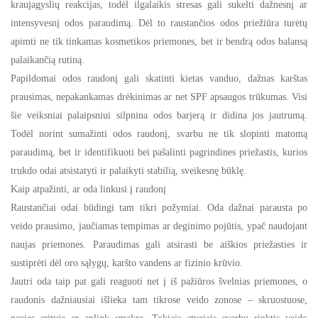
kraujagyslių reakcijas, todėl ilgalaikis stresas gali sukelti dažnesnį ar
intensyvesnį odos paraudimą. Dėl to raustančios odos priežiūra turėtų
apimti ne tik tinkamas kosmetikos priemones, bet ir bendrą odos balansą
palaikančią rutiną.
Papildomai odos raudonį gali skatinti kietas vanduo, dažnas karštas
prausimas, nepakankamas drėkinimas ar net SPF apsaugos trūkumas. Visi
šie veiksniai palaipsniui silpnina odos barjerą ir didina jos jautrumą.
Todėl norint sumažinti odos raudonį, svarbu ne tik slopinti matomą
paraudimą, bet ir identifikuoti bei pašalinti pagrindines priežastis, kurios
trukdo odai atsistatyti ir palaikyti stabilią, sveikesnę būklę.
Kaip atpažinti, ar oda linkusi į raudonį
Raustančiai odai būdingi tam tikri požymiai. Oda dažnai parausta po
veido prausimo, jaučiamas tempimas ar deginimo pojūtis, ypač naudojant
naujas priemones. Paraudimas gali atsirasti be aiškios priežasties ir
sustiprėti dėl oro sąlygų, karšto vandens ar fizinio krūvio.
Jautri oda taip pat gali reaguoti net į iš pažiūros švelnias priemones, o
raudonis dažniausiai išlieka tam tikrose veido zonose – skruostuose,