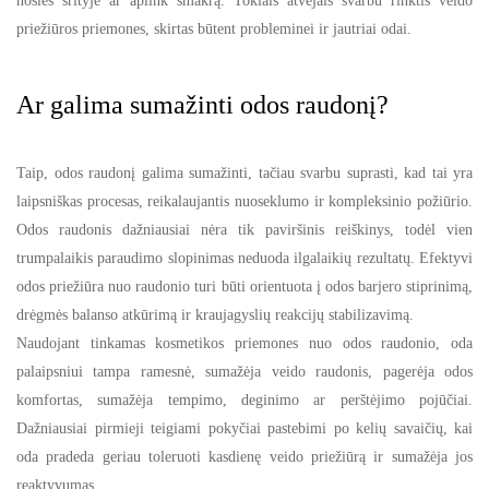
nosies srityje ar aplink smakrą. Tokiais atvejais svarbu rinktis veido
priežiūros priemones, skirtas būtent probleminei ir jautriai odai.
Ar galima sumažinti odos raudonį?
Taip, odos raudonį galima sumažinti, tačiau svarbu suprasti, kad tai yra
laipsniškas procesas, reikalaujantis nuoseklumo ir kompleksinio požiūrio.
Odos raudonis dažniausiai nėra tik paviršinis reiškinys, todėl vien
trumpalaikis paraudimo slopinimas neduoda ilgalaikių rezultatų. Efektyvi
odos priežiūra nuo raudonio turi būti orientuota į odos barjero stiprinimą,
drėgmės balanso atkūrimą ir kraujagyslių reakcijų stabilizavimą.
Naudojant tinkamas kosmetikos priemones nuo odos raudonio, oda
palaipsniui tampa ramesnė, sumažėja veido raudonis, pagerėja odos
komfortas, sumažėja tempimo, deginimo ar perštėjimo pojūčiai.
Dažniausiai pirmieji teigiami pokyčiai pastebimi po kelių savaičių, kai
oda pradeda geriau toleruoti kasdienę veido priežiūrą ir sumažėja jos
reaktyvumas.