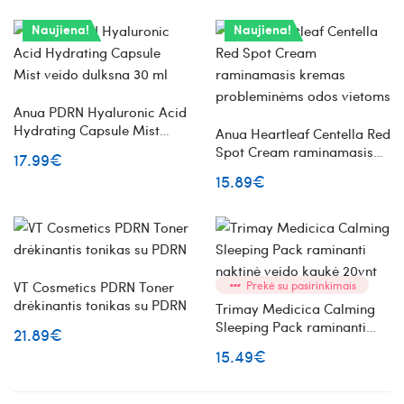
Naujiena!
Naujiena!
Anua PDRN Hyaluronic Acid
Hydrating Capsule Mist
Anua Heartleaf Centella Red
veido dulksna 30 ml
Spot Cream raminamasis
17.99€
kremas probleminėms odos
15.89€
vietoms
VT Cosmetics PDRN Toner
Prekė su pasirinkimais
drėkinantis tonikas su PDRN
Trimay Medicica Calming
Sleeping Pack raminanti
21.89€
naktinė veido kaukė 20vnt
15.49€