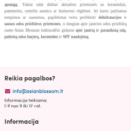
apsaugą
. Tokiai odai dažnai aktualios priemonės su keramidais,
pantenoliu, centella asiatica ar hialurono rūgštimi. Jei kartu jaučiamas
tempimas ar sausumas, papildomai verta peržiūrėti
dehidratacijos
ir
sausos odos priežiūros priemones
, o daugiau apie jautrios odos priežiūrą
rasite Asian Blossom tinklaraščio giduose
apie jautrią ir paraudusią odą
,
pažeistą odos barjerą
,
keramidus
ir
SPF naudojimą
.
Reikia pagalbos?
info@asianblossom.lt
Informacija teikiama:
I-V nuo 9 iki 17 val.
Informacija