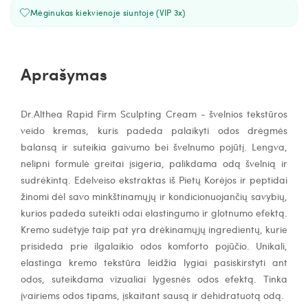
Mėginukas kiekvienoje siuntoje (VIP 3x)
Aprašymas
Dr.Althea Rapid Firm Sculpting Cream - šv
elnios tekstūros
veido kremas
, kuris
padeda palaikyti odos drėgmės
balansą
ir suteikia
gaivumo bei švelnumo pojūtį
. Lengva,
nelipni formulė
greitai įsigeria
, palikdama odą
švelnią ir
sudrėkintą
.
Edelveiso ekstraktas iš Pietų Korėjos ir peptidai
žinomi dėl savo
minkštinamųjų ir kondicionuojančių savybių
,
kurios padeda
suteikti odai elastingumo ir glotnumo efektą
.
Kremo sudėtyje taip pat yra
drėkinamųjų ingredientų
, kurie
prisideda prie
ilgalaikio odos komforto pojūčio
.
Unikali,
elastinga kremo tekstūra
leidžia
lygiai pasiskirstyti ant
odos
, suteikdama
vizualiai lygesnės odos efektą
.
Tinka
įvairiems odos tipams, įskaitant sausą ir dehidratuotą odą.