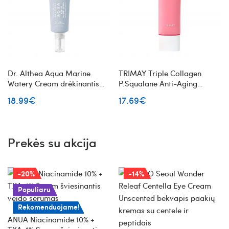
Dr. Althea Aqua Marine
TRIMAY Triple Collagen
Watery Cream drėkinantis
P.Squalane Anti-Aging
veido kremas
Nourishing Cream
18.99€
17.69€
maitinantis veido kremas su
kolagenu
Prekės su akcija
-20%
-14%
Populiaru
Rekomenduojame!
ANUA Niacinamide 10% +