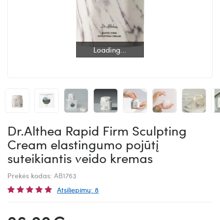
Loading...
Loading...
Dr.Althea Rapid Firm Sculpting
Cream elastingumo pojūtį
suteikiantis veido kremas
Prekės kodas:
AB1763
Atsiliepimų: 8