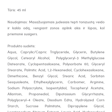
Tūris: 45 ml
Naudojimas:
Masažuojamais judesiais tepti tonizuotą veido
ir kaklo odą, vengiant zonos aplink akis ir lūpas, kol
priemonė susigers.
Produkto sudėtis:
Aqua, Caprylic/Capric Triglyceride, Glycerin, Butylene
Glycol, Cetearyl Alcohol, Polyglyceryl-3 Methylglucose
Distearate, Cyclopentasiloxane, Polysorbate 60, Glyceryl
Stearate, Palmitic Acid, 1,2-Hexanediol, Cyclohexasiloxane,
Dimethicone, Benzyl Glycol, Stearic Acid, Sorbitan
Sesquioleate, Ethylhexylglycerin, Carbomer, Arginine,
Sodium Polyacrylate, Isopentyldiol, Tocopheryl Acetate,
Allantoin, Propanediol, Dipotassium Glycyrrhizate,
Polyglyceryl-4 Oleate, Disodium Edta, Hydrolyzed Corn
Starch, Sucrose Palmitate, Dipropylene Glycol,
Leontopodium Alpinum Extract, Lauric Acid, Hydroxydecyl