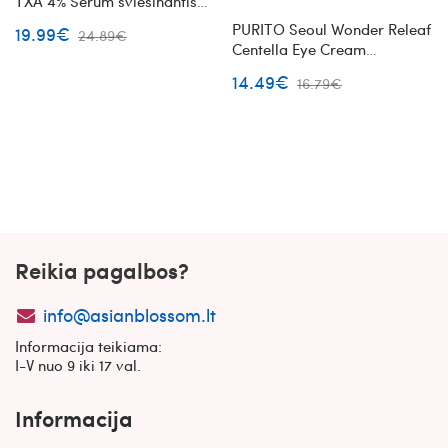
TXA 4% Serum šviesinantis
veido serumas
PURITO Seoul Wonder Releaf
19.99€
24.89€
Centella Eye Cream
Unscented bekvapis paakių
14.49€
16.79€
kremas su centele ir
peptidais
Reikia pagalbos?
info@asianblossom.lt
Informacija teikiama:
I-V nuo 9 iki 17 val.
Informacija