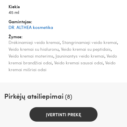
Kiekis
45 ml
Gamintojas:
DR. ALTHEA kosmetika
Žymos:
Drėkinamieji veido kremai
,
Stangrinamieji veido kremai
,
Veido kremai su hialuronu
,
Veido kremai su peptidais
,
Veido kremai moterims
,
Jauninantys veido kremai
,
Veido
kremai brandžiai odai
,
Veido kremai sausai odai
,
Veido
kremai mišriai odai
Pirkėjų atsiliepimai
(8)
ĮVERTINTI PREKĘ