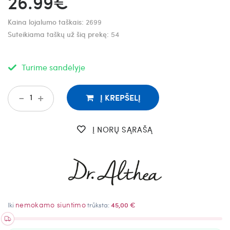
26.99€
Kaina lojalumo taškais:
2699
Suteikiama taškų už šią prekę:
54
Turime sandėlyje
-
+
Į KREPŠELĮ
Į NORŲ SĄRAŠĄ
nemokamo siuntimo
Iki
trūksta:
45,00 €