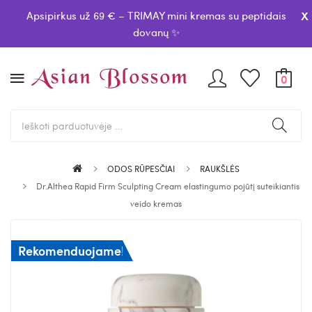
x
Apsipirkus už 69 € – TRIMAY mini kremas su peptidais
dovanų ✨
0
ODOS RŪPESČIAI
RAUKŠLĖS
Dr.Althea Rapid Firm Sculpting Cream elastingumo pojūtį suteikiantis
veido kremas
Rekomenduojame!