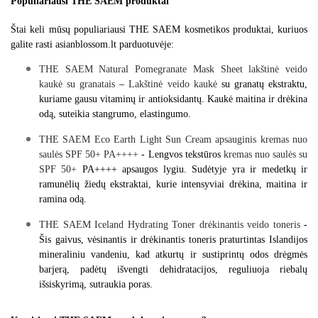
Populiariausi THE SAEM produktai
Štai keli mūsų populiariausi THE SAEM kosmetikos produktai, kuriuos 
galite rasti asianblossom.lt parduotuvėje:
THE SAEM Natural Pomegranate Mask Sheet lakštinė veido 
kaukė su granatais
 – 
Lakštinė veido kaukė
 su granatų ekstraktu, 
kuriame gausu vitaminų ir antioksidantų. Kaukė maitina ir drėkina 
odą, suteikia stangrumo, elastingumo.
THE SAEM Eco Earth Light Sun Cream apsauginis kremas nuo 
saulės SPF 50+ PA++++
 - Lengvos tekstūros 
kremas nuo saulės su 
SPF 50+
 PA++++ apsaugos lygiu. Sudėtyje yra ir medetkų ir 
ramunėlių žiedų ekstraktai, kurie intensyviai drėkina, maitina ir 
ramina odą.
THE SAEM Iceland Hydrating Toner drėkinantis veido toneris
 - 
Šis gaivus, vėsinantis ir drėkinantis toneris praturtintas Islandijos 
mineraliniu vandeniu, kad atkurtų ir sustiprintų odos drėgmės 
barjerą, padėtų išvengti dehidratacijos, reguliuoja riebalų 
išsiskyrimą, sutraukia poras.