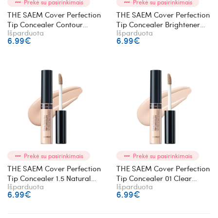
Prekė su pasirinkimais
Prekė su pasirinkimais
THE SAEM Cover Perfection
THE SAEM Cover Perfection
Tip Concealer Contour
Tip Concealer Brightener
Išparduota
Išparduota
Beige skystas maskuoklis
skystas maskuoklis
6.99€
6.99€
Prekė su pasirinkimais
Prekė su pasirinkimais
THE SAEM Cover Perfection
THE SAEM Cover Perfection
Tip Concealer 1.5 Natural
Tip Concealer 01 Clear
Išparduota
Išparduota
Beige skystas maskuoklis
Beige skystas maskuoklis
6.99€
6.99€