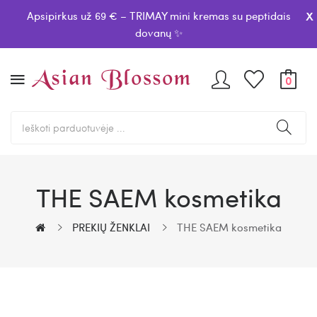
x
Apsipirkus už 69 € – TRIMAY mini kremas su peptidais
dovanų ✨
0
THE SAEM kosmetika
PREKIŲ ŽENKLAI
THE SAEM kosmetika