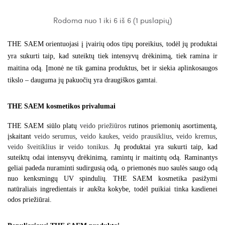
Rodoma nuo 1 iki 6 iš 6 (1 puslapių)
THE SAEM orientuojasi į įvairių odos tipų poreikius, todėl jų produktai
yra sukurti taip, kad suteiktų tiek intensyvų drėkinimą, tiek ramina ir
maitina odą. Įmonė ne tik gamina produktus, bet ir siekia aplinkosaugos
tikslo – dauguma jų pakuočių yra draugiškos gamtai.
THE SAEM kosmetikos privalumai
THE SAEM siūlo platų 
veido priežiūros
 rutinos priemonių asortimentą, 
įskaitant 
veido serumus
, 
veido kaukes
, 
veido prausiklius
, 
veido kremus
, 
veido šveitiklius
 ir 
veido tonikus
. Jų produktai yra sukurti taip, kad 
suteiktų odai intensyvų drėkinimą, ramintų ir maitintų odą. Raminantys 
geliai padeda nuraminti sudirgusią odą, o priemonės nuo saulės saugo odą 
nuo kenksmingų UV spindulių. THE SAEM kosmetika pasižymi 
natūraliais ingredientais ir aukšta kokybe, todėl puikiai tinka kasdienei 
odos priežiūrai.