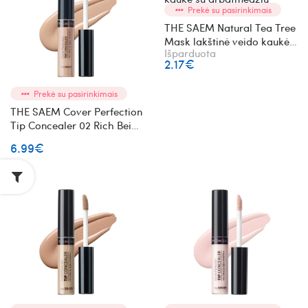
Prekė su pasirinkimais
THE SAEM Natural Tea Tree
Mask lakštinė veido kaukė
Išparduota
su arbatmedžiu
2.17€
Prekė su pasirinkimais
THE SAEM Cover Perfection
Tip Concealer 02 Rich Beige
skystas maskuoklis
6.99€