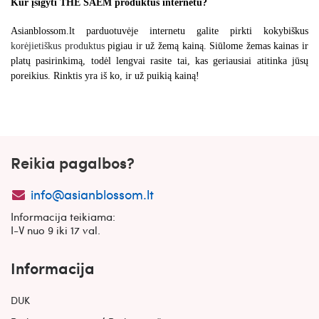
Kur įsigyti THE SAEM produktus internetu?
Asianblossom.lt parduotuvėje internetu galite pirkti kokybiškus 
korėjietiškus produktus
 pigiau ir už žemą kainą. Siūlome žemas kainas ir 
platų pasirinkimą, todėl lengvai rasite tai, kas geriausiai atitinka jūsų 
poreikius. Rinktis yra iš ko, ir už puikią kainą!
Reikia pagalbos?
info@asianblossom.lt
Informacija teikiama:
I-V nuo 9 iki 17 val.
Informacija
DUK