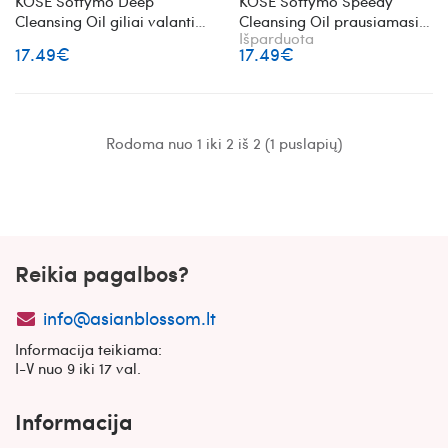
KOSE Softymo Deep
KOSE Softymo Speedy
Cleansing Oil giliai valantis
Cleansing Oil prausiamasis
Išparduota
prausiamasis veido aliejus
veido aliejus
17.49€
17.49€
Rodoma nuo 1 iki 2 iš 2 (1 puslapių)
Reikia pagalbos?
info@asianblossom.lt
Informacija teikiama:
I-V nuo 9 iki 17 val.
Informacija