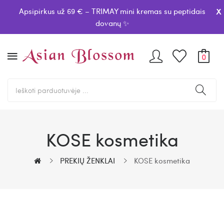
x
Apsipirkus už 69 € – TRIMAY mini kremas su peptidais
dovanų ✨
0
KOSE kosmetika
PREKIŲ ŽENKLAI
KOSE kosmetika