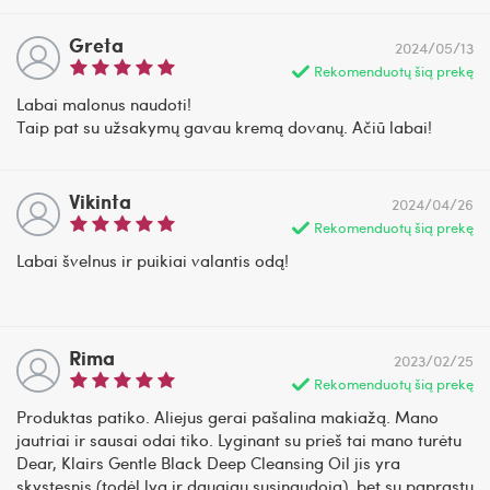
Greta
2024/05/13
Rekomenduotų šią prekę
Labai malonus naudoti!
Taip pat su užsakymų gavau kremą dovanų. Ačiū labai!
Vikinta
2024/04/26
Rekomenduotų šią prekę
Labai švelnus ir puikiai valantis odą!
Rima
2023/02/25
Rekomenduotų šią prekę
Produktas patiko. Aliejus gerai pašalina makiažą. Mano
jautriai ir sausai odai tiko. Lyginant su prieš tai mano turėtu
Dear, Klairs Gentle Black Deep Cleansing Oil jis yra
skystesnis (todėl lyg ir daugiau susinaudoja), bet su paprastu