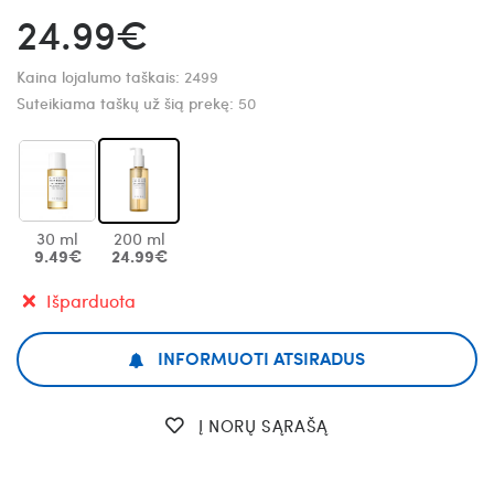
24.99€
Kaina lojalumo taškais:
2499
Suteikiama taškų už šią prekę:
50
30 ml
200 ml
9.49€
24.99€
Išparduota
INFORMUOTI ATSIRADUS
Į NORŲ SĄRAŠĄ