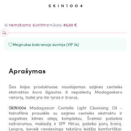
nemokamo siuntimo
Iki
trūksta:
45,00 €
Mėginukas kiekvienoje siuntoje (VIP 3x)
Aprašymas
Šios linijos produktuose naudojamas azijinės centelės
ekstraktas buvo išgautas iš nepaliestų Madagaskaro
vietovių, todėl yra itin tyras ir švarus.
SKIN1004
Madagascar Centella Light Cleansing Oil -
h
idrofilinis prausiklis su azijinės centelės ekstraktu ir
augalinės kilmės aliejų kompleksu.
Švelniai pašalina
nešvarumus, makiažą ir SPF filtrus, palaiko porų švarą.
Lengva, beveik vandeninga tekstūra leidžia komfortiškai