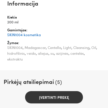
Informacija
Kiekis
200 ml
Gamintojas:
SKIN1004 kosmetika
Žymos:
SKIN1004
,
Madagascar
,
Centella
,
Light
,
Cleansing
,
Oil
,
hidrofilinis
,
veido
,
aliejus
,
su
,
azijinės
,
centelės
,
ekstraktu
Pirkėjų atsiliepimai
(5)
ĮVERTINTI PREKĘ