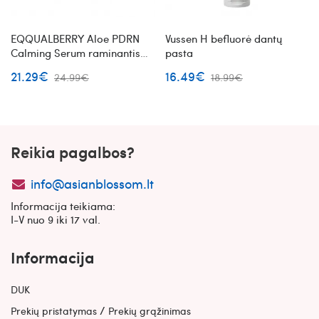
EQQUALBERRY Aloe PDRN
Vussen H befluorė dantų
Calming Serum raminantis
pasta
veido serumas su PDRN
21.29€
16.49€
24.99€
18.99€
Reikia pagalbos?
info@asianblossom.lt
Informacija teikiama:
I-V nuo 9 iki 17 val.
Informacija
DUK
/
Prekių pristatymas
Prekių grąžinimas