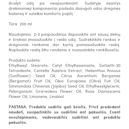
išvalyti odą jos neapsunkinant.
Sudėtyje esantys
drėkinamieji komponentai padeda išsaugoti odos drėgmės
balansą ir suteikia komforto pojūtį.
Tūris: 200 ml
Naudojimas:
2-3 paspaudimus išspauskite ant sausų delnų
ir švelniai įmasažuokite į veido odą. Sudrėkinkite rankas ir
drėgnomis rankomis dar kartą pamasažuokite veidą.
Nuplaukite veidą šiltu vandeniu ir nusausinkite rankšluosčiu.
Produkto sudėtis:
Ethylhexyl Stearate, Cetyl Ethylhexanoate, Sorbeth-30
Tetraoleate, Centella Asiatica Extract, Helianthus Annuus
(Sunflower) Seed Oil, Citrus Aurantium Bergamia
(Bergamot) Fruit Oil, Olea Europaea (Olive) Fuit Oil,
Simmondsia Chinensis (Jojoba) Seed Oil, Ethylhexylglycerin,
Pelargonium Graveolens Flower Oil, Rosa Damascena
Flower Oil, Limonene, Linalool
PASTABA. Produkto sudėtis gali keistis. Prieš pradedant
naudoti, susipažinkite su sudėtimi ant pakuotės. Esant
nesutapimams, vadovaukitės sudėtimi ant produkto
pakuotės.