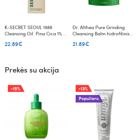
K-SECRET SEOUL 1988
Dr. Althea Pure Grinding
Cleansing Oil: Pina Cica 1% +
Cleansing Balm hidrofilinis
Probiotics švelnus valomasis
valomasis veido balzamas
22.89€
21.89€
veido aliejus
Prekės su akcija
-15%
-13%
Populiaru