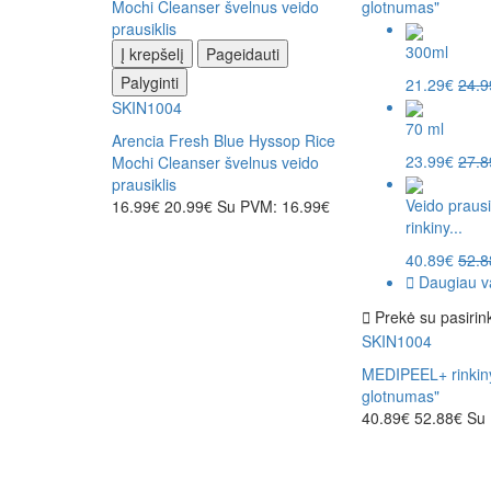
300ml
Į krepšelį
Pageidauti
Palyginti
21.29€
24.9
SKIN1004
70 ml
Arencia Fresh Blue Hyssop Rice
23.99€
27.8
Mochi Cleanser švelnus veido
prausiklis
Veido prausi
16.99€
20.99€
Su PVM: 16.99€
rinkiny...
40.89€
52.8
Daugiau va
Prekė su pasirin
SKIN1004
MEDIPEEL+ rinkin
glotnumas"
40.89€
52.88€
Su