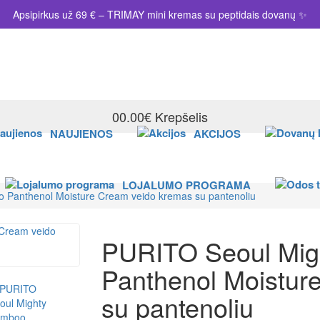
Apsipirkus už 69 € – TRIMAY mini kremas su peptidais dovanų ✨
0
0.00€
Krepšelis
NAUJIENOS
AKCIJOS
LOJALUMO PROGRAMA
 Panthenol Moisture Cream veido kremas su pantenoliu
PURITO Seoul Mig
Panthenol Moistur
su pantenoliu