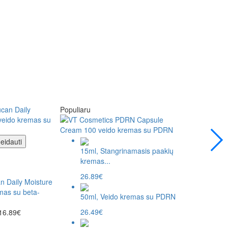
Populiaru
Populiaru
eidauti
Į krepšelį
Pa
15ml, Stangrinamasis paakių
Palyginti
kremas...
Dr. Althea
26.89€
n Daily Moisture
Dr.Althea 345 R
mas su beta-
komfortą suteik
50ml, Veido kremas su PDRN
18.89€
25.19€
26.49€
16.89€