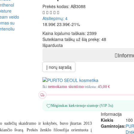
Prekės kodas:
AB3088
Atsiliepimų: 4
18.99€
23.99€
-21%
Kaina lojalumo taškais:
2399
Suteikiama taškų už šią prekę:
48
Išparduota
Inform
Į norų sąrašą
Iki
nemokamo siuntimo
trūksta:
45,00 €
Mėginukas kiekvienoje siuntoje (VIP 3x)
Informacija
Kiekis
100
vo sudėčių skaidrumo ir kokybės, buvo įkurtas 2013
Gamintojas:
PUR
kiančio švarą. Prekės ženklo filosofija orientuota į
Drėk