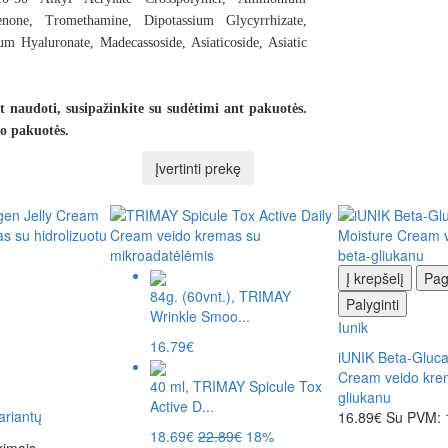
enone, Tromethamine, Dipotassium Glycyrrhizate,
Hyaluronate, Madecassoside, Asiaticoside, Asiatic
 naudoti, susipažinkite su sudėtimi ant pakuotės.
o pakuotės.
Įvertinti prekę
Į krepšelį
Pag
84g. (60vnt.), TRIMAY
Palyginti
Wrinkle Smoo...
Iunik
16.79€
iUNIK Beta-Gluca
Cream veido kre
40 ml, TRIMAY Spicule Tox
gliukanu
Active D...
riantų
16.89€
Su PVM: 
18.69€
22.89€
18%
kimais