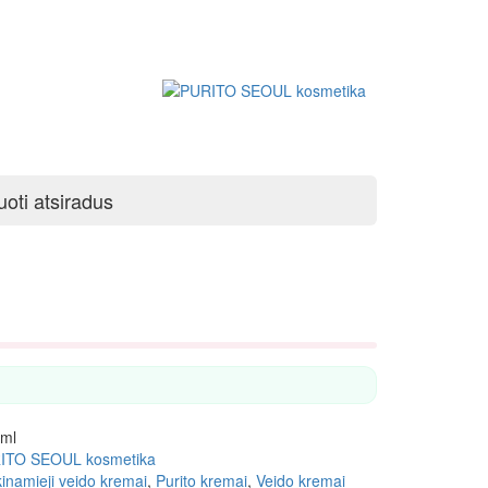
uoti atsiradus
 ml
ITO SEOUL kosmetika
inamieji veido kremai
,
Purito kremai
,
Veido kremai