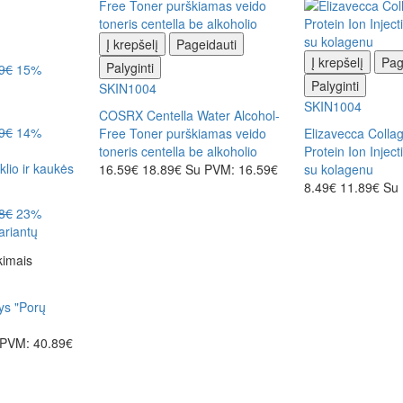
Į krepšelį
Pageidauti
Į krepšelį
Pag
Palyginti
9€
15%
Palyginti
SKIN1004
SKIN1004
COSRX Centella Water Alcohol-
9€
14%
Free Toner purškiamas veido
Elizavecca Colla
toneris centella be alkoholio
Protein Ion Injec
klio ir kaukės
16.59€
18.89€
Su PVM: 16.59€
su kolagenu
8.49€
11.89€
Su 
8€
23%
riantų
kimais
ys "Porų
 PVM: 40.89€