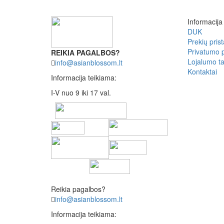
Informacija
DUK
Prekių pris
Privatumo p
REIKIA PAGALBOS?
Lojalumo ta
info@asianblossom.lt
Kontaktai
Informacija teikiama:
I-V nuo 9 iki 17 val.
Reikia pagalbos?
info@asianblossom.lt
Informacija teikiama: