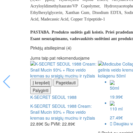
Acryloyldimethyltaurate/VP Copolymer, Hydroxyacetoph
Ethylhexylglycerin, Xanthan Gum, Disodium EDTA, Sodium 
Acid, Madecassic Acid, Copper Tripeptide-1
PASTABA. Produkto sudėtis gali keistis. Prieš pradedant
Esant nesutapimams, vadovaukitės sudėtimi ant produkt
Pirkėjų atsiliepimai
(4)
Jums taip pat rekomenduojame
Į krepšelį
Pageidauti
50ml
Palyginti
19.99€
K-SECRET SEOUL 1988
K-SECRET SEOUL 1988 Cream:
110 ml
Snail Mucin 93% + Rice veido
27.49€
kremas su sraigių mucinu ir ryžiais
Daugiau va
22.89€
Su PVM: 22.89€
Prekė su pasirin