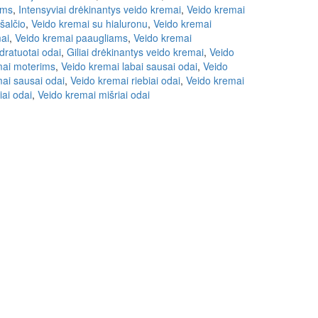
ams
,
Intensyviai drėkinantys veido kremai
,
Veido kremai
šalčio
,
Veido kremai su hialuronu
,
Veido kremai
ai
,
Veido kremai paaugliams
,
Veido kremai
dratuotai odai
,
Giliai drėkinantys veido kremai
,
Veido
ai moterims
,
Veido kremai labai sausai odai
,
Veido
ai sausai odai
,
Veido kremai riebiai odai
,
Veido kremai
iai odai
,
Veido kremai mišriai odai