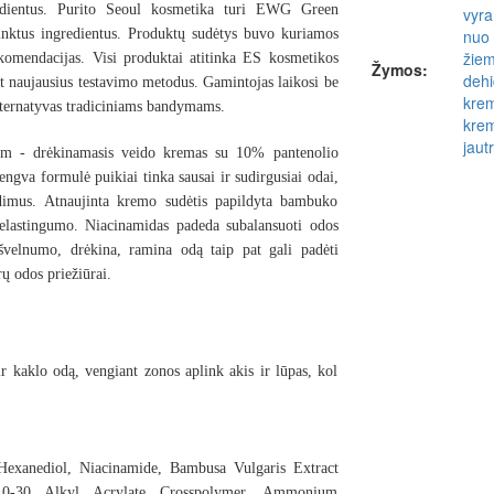
redientus. Purito Seoul kosmetika turi
EWG Green
vyr
rinktus ingredientus. Produktų sudėtys buvo kuriamos
nuo 
žiem
 rekomendacijas. Visi produktai atitinka ES kosmetikos
Žymos:
dehi
t naujausius testavimo metodus. Gamintojas laikosi be
krem
lternatyvas tradiciniams bandymams.
krem
jautr
 - drėkinamasis veido kremas
su 10% pantenolio
ngva formulė puikiai tinka sausai ir sudirgusiai odai,
dimus. Atnaujinta kremo sudėtis papildyta bambuko
 elastingumo
.
Niacinamidas padeda subalansuoti odos
 švelnumo, drėkina, ramina odą taip pat gali padėti
ų odos priežiūrai.
r kaklo odą, vengiant zonos aplink akis ir lūpas, kol
Hexanediol, Niacinamide, Bambusa Vulgaris Extract
C10-30 Alkyl Acrylate Crosspolymer, Ammonium