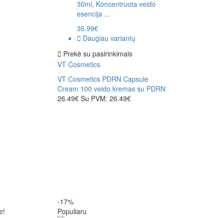
30ml, Koncentruota veido
esencija ...
36.99€
Daugiau variantų
Prekė su pasirinkimais
VT Cosmetics
VT Cosmetics PDRN Capsule
Cream 100 veido kremas su PDRN
26.49€
Su PVM: 26.49€
-17%
-21%
e!
Populiaru
Populiaru