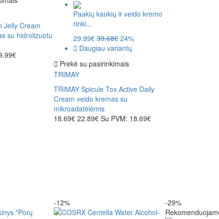
Paakių kaukių ir veido kremo
rinki...
 Jelly Cream
as su hidrolizuotu
29.99€
39.68€
24%
Daugiau variantų
9.99€
Prekė su pasirinkimais
TRIMAY
TRIMAY Spicule Tox Active Daily
Cream veido kremas su
mikroadatėlėmis
18.69€
22.89€
Su PVM: 18.69€
-12%
-29%
Rekomenduojam