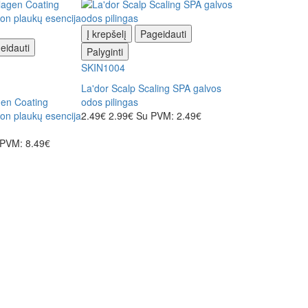
Rekomenduoja
Į krepšelį
Pageidauti
eidauti
Palyginti
Į krepšelį
Pa
SKIN1004
Palyginti
La'dor Scalp Scaling SPA galvos
SKIN1004
gen Coating
odos pilingas
tion plaukų esencija
2.49€
2.99€
Su PVM: 2.49€
Anua Azelaic Ac
Redness Soothi
PVM: 8.49€
serumas su azel
19.69€
24.89€