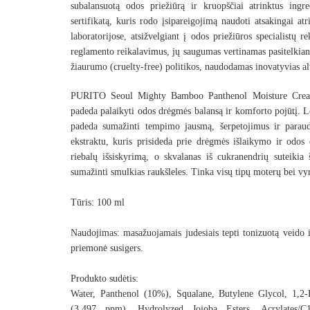
subalansuotą odos priežiūrą ir kruopščiai atrinktus ing
sertifikatą
, kuris rodo įsipareigojimą naudoti atsakingai at
laboratorijose, atsižvelgiant į odos priežiūros specialistų
reglamento reikalavimus, jų saugumas vertinamas pasitelkian
žiaurumo (cruelty-free) politikos, naudodamas inovatyvias a
PURITO Seoul Mighty Bamboo Panthenol Moisture Cream
padeda palaikyti odos drėgmės balansą ir komforto pojūtį. Le
padeda sumažinti tempimo jausmą, šerpetojimus ir parau
ekstraktu, kuris prisideda prie drėgmės išlaikymo ir odos
riebalų išsiskyrimą, o skvalanas iš cukranendrių suteikia
sumažinti smulkias raukšleles.
Tinka visų tipų moterų bei vyr
Tūris: 100 ml
Naudojimas: masažuojamais judesiais tepti tonizuotą veido i
priemonė susigers.
Produkto sudėtis:
Water, Panthenol (10%), Squalane, Butylene Glycol, 1,2-
(3,497 ppm), Hydrolyzed Jojoba Esters, Acrylates/