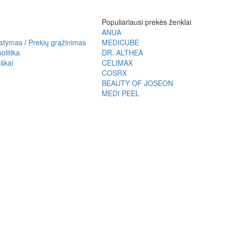
Populiariausi prekės ženklai
ANUA
tatymas
/
Prekių grąžinimas
MEDICUBE
olitika
DR. ALTHEA
škai
CELIMAX
COSRX
BEAUTY OF JOSEON
MEDI PEEL