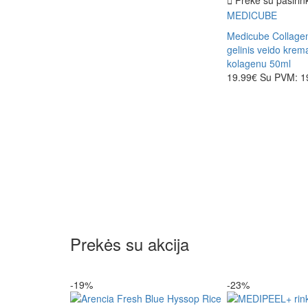
MEDICUBE
Medicube Collagen
gelinis veido krem
kolagenu 50ml
19.99€
Su PVM: 1
Prekės su akcija
-19%
-23%