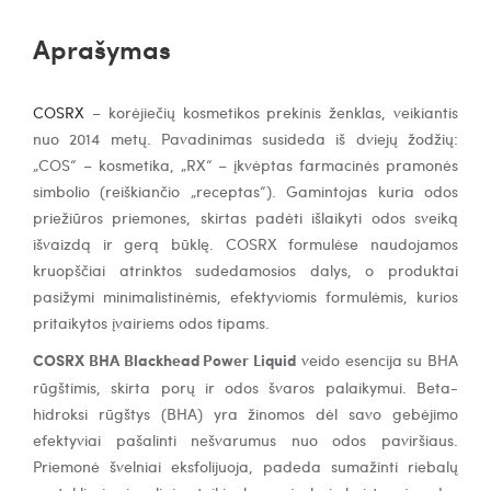
Aprašymas
COSRX
– korėjiečių kosmetikos prekinis ženklas, veikiantis
nuo 2014 metų. Pavadinimas susideda iš dviejų žodžių:
„COS“ – kosmetika, „RX“ – įkvėptas farmacinės pramonės
simbolio (reiškiančio „receptas“). Gamintojas kuria odos
priežiūros priemones, skirtas padėti išlaikyti odos sveiką
išvaizdą ir gerą būklę. COSRX formulėse naudojamos
kruopščiai atrinktos sudedamosios dalys, o produktai
pasižymi minimalistinėmis, efektyviomis formulėmis, kurios
pritaikytos įvairiems odos tipams.
COSRX BHA Blackhead Power Liquid
veido esencija su BHA
rūgštimis, skirta porų ir odos švaros palaikymui. Beta-
hidroksi rūgštys (BHA) yra žinomos dėl savo gebėjimo
efektyviai pašalinti nešvarumus nuo odos paviršiaus.
Priemonė švelniai eksfolijuoja, padeda sumažinti riebalų