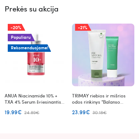
Prekės su akcija
-20%
-21%
Populiaru
Rekomenduojame!
ANUA Niacinamide 10% +
TRIMAY riebios ir mišrios
TXA 4% Serum šviesinantis
odos rinkinys "Balanso
veido serumas
formulė"
19.99€
23.99€
24.89€
30.18€