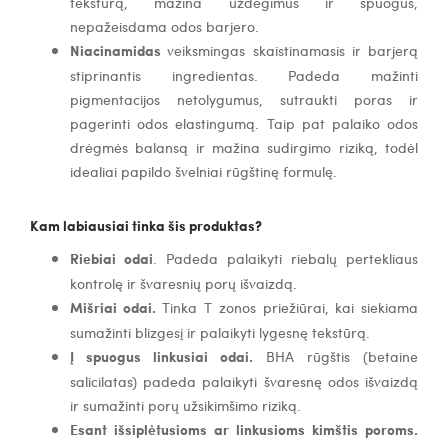
tekstūrą, mažina uždegimus ir spuogus,
nepažeisdama odos barjero.
Niacinamidas
veiksmingas skaistinamasis ir barjerą
stiprinantis ingredientas. Padeda mažinti
pigmentacijos netolygumus, sutraukti poras ir
pagerinti odos elastingumą. Taip pat palaiko odos
drėgmės balansą ir mažina sudirgimo riziką, todėl
idealiai papildo švelniai rūgštinę formulę.
Kam labiausiai tinka šis produktas?
Riebiai odai
. Padeda palaikyti riebalų pertekliaus
kontrolę ir švaresnių porų išvaizdą.
Mišriai odai.
Tinka T zonos priežiūrai, kai siekiama
sumažinti blizgesį ir palaikyti lygesnę tekstūrą.
Į spuogus linkusiai odai.
BHA rūgštis (betaine
salicilatas) padeda palaikyti švaresnę odos išvaizdą
ir sumažinti porų užsikimšimo riziką.
Esant išsiplėtusioms ar linkusioms kimštis poroms.