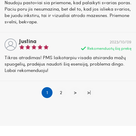
Naudoju pastoviai sia priemone, kad palaikyti svarias poras.
Paciu poru jis nesumazina, bet del to, kad jos islieka svarios,
be juodu inkstiru, tai ir vizualiai atrodo mazesnes. Priemone
svelni, bekvape.
Justina
2023/10/09
Rekomenduotų šią prekę
Tikras atradimas! PMS laikotarpiu visada atsiranda mažų
spuogelių, pradėjus naudoti šią esensiją, problema dingo.
Labai rekomenduoju!
1
2
>
>|