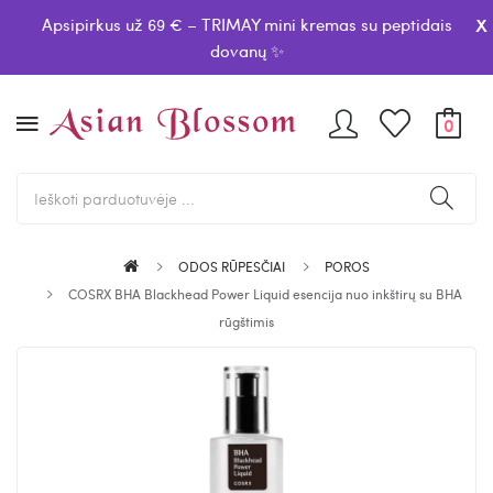
x
Apsipirkus už 69 € – TRIMAY mini kremas su peptidais
dovanų ✨
0
ODOS RŪPESČIAI
POROS
COSRX BHA Blackhead Power Liquid esencija nuo inkštirų su BHA
rūgštimis