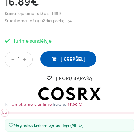
16.89€
Kaina lojalumo taškais:
1689
Suteikiama taškų už šią prekę:
34
Turime sandėlyje
-
+
Į KREPŠELĮ
Į NORŲ SĄRAŠĄ
nemokamo siuntimo
Iki
trūksta:
45,00 €
Mėginukas kiekvienoje siuntoje (VIP 3x)