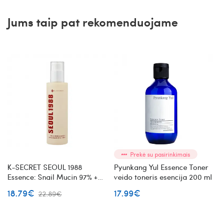
Jums taip pat rekomenduojame
Prekė su pasirinkimais
K-SECRET SEOUL 1988
Pyunkang Yul Essence Toner
Essence: Snail Mucin 97% +
veido toneris esencija 200 ml
Rice veido esencija su sraigių
18.79€
17.99€
22.89€
mucinu