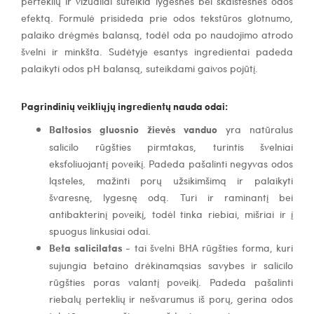
perteklių ir vizualiai suteikia lygesnės bei skaistesnės odos
efektą. Formulė prisideda prie odos tekstūros glotnumo,
palaiko drėgmės balansą, todėl oda po naudojimo atrodo
švelni ir minkšta. Sudėtyje esantys ingredientai padeda
palaikyti odos pH balansą, suteikdami gaivos pojūtį.
Pagrindinių veikliųjų ingredientų nauda odai:
Baltosios gluosnio žievės vanduo
yra natūralus
salicilo rūgšties pirmtakas, turintis švelniai
eksfoliuojantį poveikį. Padeda pašalinti negyvas odos
ląsteles, mažinti porų užsikimšimą ir palaikyti
švaresnę, lygesnę odą. Turi ir raminantį bei
antibakterinį poveikį, todėl tinka riebiai, mišriai ir į
spuogus linkusiai odai.
Beta salicilatas
- tai švelni BHA rūgšties forma, kuri
sujungia betaino drėkinamąsias savybes ir salicilo
rūgšties poras valantį poveikį. Padeda pašalinti
riebalų perteklių ir nešvarumus iš porų, gerina odos