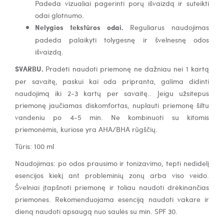
Padeda vizualiai pagerinti porų išvaizdą ir suteikti
odai glotnumo.
Nelygios tekstūros odai.
Reguliarus naudojimas
padeda palaikyti tolygesnę ir švelnesnę odos
išvaizdą.
SVARBU.
Pradėti naudoti priemonę ne dažniau nei 1 kartą
per savaitę, paskui kai oda pripranta, galima didinti
naudojimą iki 2-3 kartų per savaitę.. Jeigu užsitepus
priemonę jaučiamas diskomfortas, nuplauti priemonę šiltu
vandeniu po 4-5 min. Ne kombinuoti su kitomis
priemonėmis, kuriose yra AHA/BHA rūgščių.
Tūris: 100 ml
Naudojimas: po odos prausimo ir tonizavimo, tepti nedidelį
esencijos kiekį ant probleminių zonų arba viso veido.
Švelniai įtapšnoti priemonę ir toliau naudoti drėkinančias
priemones. Rekomenduojama esenciją naudoti vakare ir
dieną naudoti apsaugą nuo saulės su min. SPF 30.