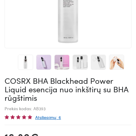
COSRX BHA Blackhead Power
Liquid esencija nuo inkštirų su BHA
rūgštimis
Prekės kodas:
AB393
Atsiliepimų: 6