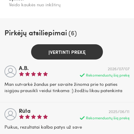
Veido kaukės nuo inkštirų
Pirkėjų atsiliepimai
(6)
ĮVERTINTI PREKĘ
A.B.
2026/07/07
Rekomenduotų šią prekę
Man sutvarkė žandus per savaite žinoma prie to paties
isigijau prausikli veidui tinkama :) žodžiu likau patenkinta
Rūta
2025/06/11
Rekomenduotų šią prekę
Puikus, rezultatai kalba patys už save