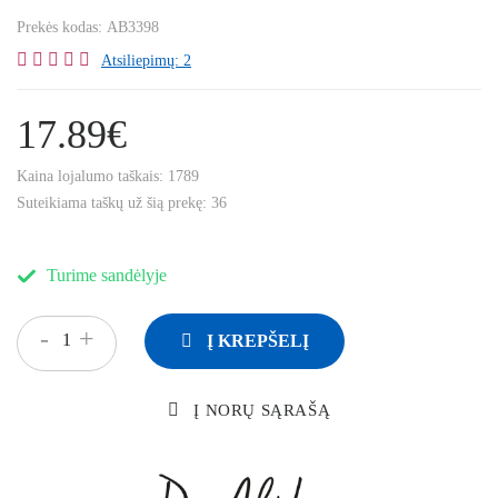
Prekės kodas:
AB3398
Atsiliepimų: 2
17.89€
Kaina lojalumo taškais:
1789
Suteikiama taškų už šią prekę:
36
Turime sandėlyje
-
+
Į KREPŠELĮ
Į NORŲ SĄRAŠĄ