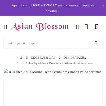
x
Apsipirkus už 69 € – TRIMAY mini kremas su peptidais
dovanų ✨
0
ODOS RŪPESČIAI
DEHIDRATACIJA
Dr. Althea Aqua Marine Deep Serum drėkinantis veido serumas