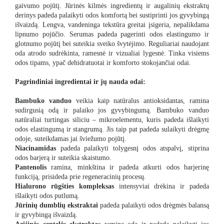
gaivumo pojūtį. Jūrinės kilmės ingredientų ir augalinių ekstraktų
derinys padeda palaikyti odos komfortą bei sustiprinti jos gyvybingą
išvaizdą. Lengva, vandeninga tekstūra greitai įsigeria, nepalikdama
lipnumo pojūčio. Serumas padeda pagerinti odos elastingumo ir
glotnumo pojūtį bei suteikia sveiko švytėjimo. Reguliariai naudojant
oda atrodo sudrėkinta, ramesnė ir vizualiai lygesnė. Tinka visiems
odos tipams, ypač dehidratuotai ir komforto stokojančiai odai.
Pagrindiniai ingredientai ir jų nauda odai:
Bambuko vanduo
veikia kaip natūralus antioksidantas, ramina
sudirgusią odą ir palaiko jos gyvybingumą. Bambuko vanduo
natūraliai turtingas siliciu – mikroelementu, kuris padeda išlaikyti
odos elastingumą ir stangrumą. Jis taip pat padeda sulaikyti drėgmę
odoje, suteikdamas jai šviežumo pojūtį.
Niacinamidas
padeda palaikyti tolygesnį odos atspalvį, stiprina
odos barjerą ir suteikia skaistumo.
Pantenolis
ramina, minkština ir padeda atkurti odos barjerinę
funkciją, prisideda prie regeneracinių procesų.
Hialurono rūgšties kompleksas
intensyviai drėkina ir padeda
išlaikyti odos putlumą.
Jūrinių dumblių ekstraktai
padeda palaikyti odos drėgmės balansą
ir gyvybingą išvaizdą.