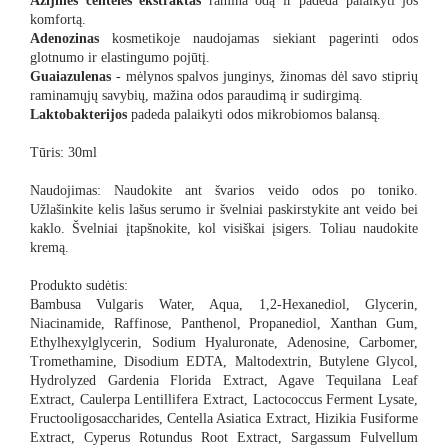
Azijinės centelės ekstraktas
ramina odą ir padeda palaikyti jos
komfortą.
Adenozinas
kosmetikoje naudojamas siekiant pagerinti odos
glotnumo ir elastingumo pojūtį.
Guaiazulenas
- mėlynos spalvos junginys, žinomas dėl savo stiprių
raminamųjų savybių, mažina odos paraudimą ir sudirgimą.
Laktobakterijos
padeda palaikyti odos mikrobiomos balansą.
Tūris: 30ml
Naudojimas: Naudokite ant švarios veido odos po toniko.
Užlašinkite kelis lašus serumo ir švelniai paskirstykite ant veido bei
kaklo. Švelniai įtapšnokite, kol visiškai įsigers. Toliau naudokite
kremą.
Produkto sudėtis:
Bambusa Vulgaris Water, Aqua, 1,2-Hexanediol, Glycerin,
Niacinamide, Raffinose, Panthenol, Propanediol, Xanthan Gum,
Ethylhexylglycerin, Sodium Hyaluronate, Adenosine, Carbomer,
Tromethamine, Disodium EDTA, Maltodextrin, Butylene Glycol,
Hydrolyzed Gardenia Florida Extract, Agave Tequilana Leaf
Extract, Caulerpa Lentillifera Extract, Lactococcus Ferment Lysate,
Fructooligosaccharides, Centella Asiatica Extract, Hizikia Fusiforme
Extract, Cyperus Rotundus Root Extract, Sargassum Fulvellum