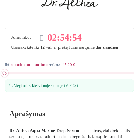
02
:
54
:
53
Jums liko:
Užsisakykite iki
12 val.
ir prekę Jums išsiųsime dar
šiandien!
Iki
nemokamo siuntimo
trūksta:
45,00 €
Mėginukas kiekvienoje siuntoje (VIP 3x)
Aprašymas
Dr. Althea Aqua Marine Deep Serum
– tai intensyviai drėkinantis
serumas, sukurtas atkurti odos drėgmės balansą ir suteikti jai