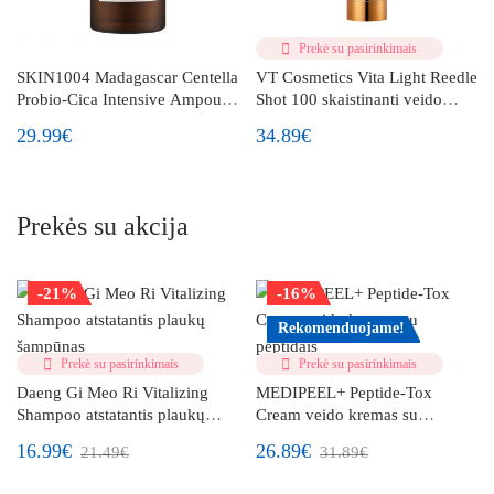
Prekė su pasirinkimais
SKIN1004 Madagascar Centella
VT Cosmetics Vita Light Reedle
Probio-Cica Intensive Ampoule
Shot 100 skaistinanti veido
drėkinanti veido ampulė su
ampulė
29.99€
34.89€
probiotikais 95ml
Prekės su akcija
-21%
-16%
Rekomenduojame!
Prekė su pasirinkimais
Prekė su pasirinkimais
Daeng Gi Meo Ri Vitalizing
MEDIPEEL+ Peptide-Tox
Shampoo atstatantis plaukų
Cream veido kremas su
šampūnas
peptidais
16.99€
26.89€
21.49€
31.89€