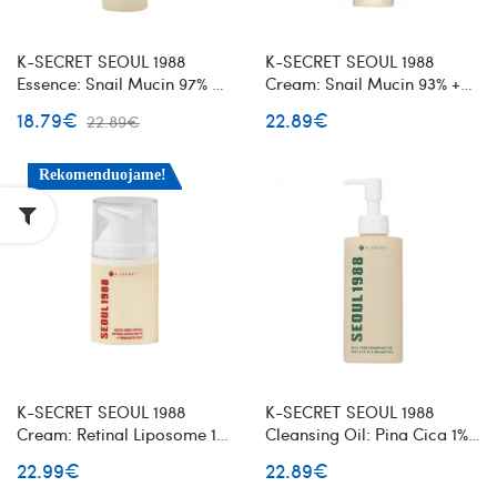
K-SECRET SEOUL 1988
K-SECRET SEOUL 1988
Essence: Snail Mucin 97% +
Cream: Snail Mucin 93% +
Rice veido esencija su
Rice veido kremas su
18.79€
22.89€
22.89€
sraigių mucinu
sraigių mucinu ir ryžiais
Rekomenduojame!
K-SECRET SEOUL 1988
K-SECRET SEOUL 1988
Cream: Retinal Liposome 1%
Cleansing Oil: Pina Cica 1%
+ Fermented Rice veido
+ Probiotics švelnus
22.99€
22.89€
kremas su retinaliu
valomasis veido aliejus