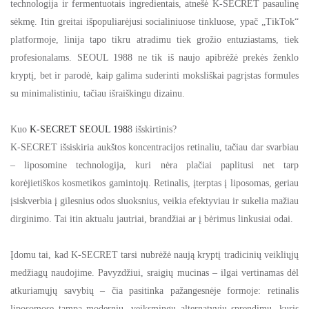
technologija ir fermentuotais ingredientais, atnešė K-SECRET pasaulinę
sėkmę. Itin greitai išpopuliarėjusi socialiniuose tinkluose, ypač „TikTok“
platformoje, linija tapo tikru atradimu tiek grožio entuziastams, tiek
profesionalams. SEOUL 1988 ne tik iš naujo apibrėžė prekės ženklo
kryptį, bet ir parodė, kaip galima suderinti moksliškai pagrįstas formules
su minimalistiniu, tačiau išraiškingu dizainu.
Kuo
K-SECRET SEOUL 198
8 išskirtinis?
K-SECRET išsiskiria aukštos koncentracijos retinaliu, tačiau dar svarbiau
– liposomine technologija, kuri nėra plačiai paplitusi net tarp
korėjietiškos kosmetikos gamintojų. Retinalis, įterptas į liposomas, geriau
įsiskverbia į gilesnius odos sluoksnius, veikia efektyviau ir sukelia mažiau
dirginimo. Tai itin aktualu jautriai, brandžiai ar į bėrimus linkusiai odai.
Įdomu tai, kad K-SECRET tarsi nubrėžė naują kryptį tradicinių veikliųjų
medžiagų naudojime. Pavyzdžiui, sraigių mucinas – ilgai vertinamas dėl
atkuriamųjų savybių – čia pasitinka pažangesnėje formoje: retinalis
liposomose tampa moderniu, veiksmingu alternatyviu sprendimu, kuris