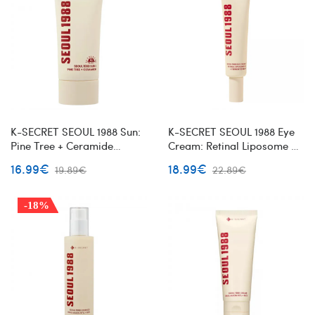
K-SECRET SEOUL 1988 Sun:
K-SECRET SEOUL 1988 Eye
Pine Tree + Ceramide
Cream: Retinal Liposome 4%
apsauginis kremas nuo
+ Fermented Bean paakių
16.99€
18.99€
19.89€
22.89€
saulės
kremas
-18%