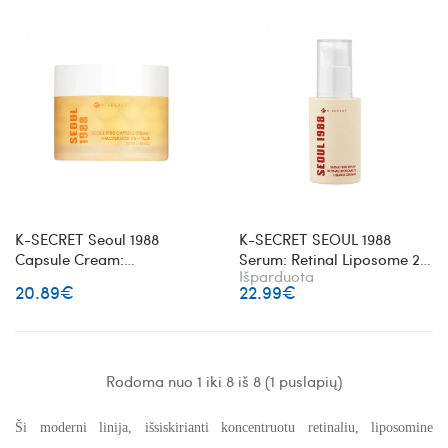
K-SECRET Seoul 1988
K-SECRET SEOUL 1988
Capsule Cream:
Serum: Retinal Liposome 2%
Išparduota
Niacinamide 5% + Yuja
+ Black Ginseng veido
20.89€
22.99€
skaistinantis veido kremas
serumas su retinaliu
Rodoma nuo 1 iki 8 iš 8 (1 puslapių)
Ši moderni linija, išsiskirianti koncentruotu retinaliu, liposomine