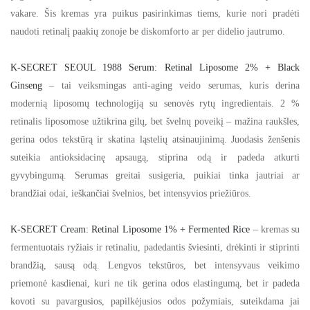
vakare. Šis kremas yra puikus pasirinkimas tiems, kurie nori pradėti
naudoti retinalį paakių zonoje be diskomforto ar per didelio jautrumo.
K-SECRET SEOUL 1988 Serum: Retinal Liposome 2% + Black
Ginseng
– tai veiksmingas anti-aging veido serumas, kuris derina
modernią liposomų technologiją su senovės rytų ingredientais. 2 %
retinalis liposomose užtikrina gilų, bet švelnų poveikį – mažina raukšles,
gerina odos tekstūrą ir skatina ląstelių atsinaujinimą. Juodasis ženšenis
suteikia antioksidacinę apsaugą, stiprina odą ir padeda atkurti
gyvybingumą. Serumas greitai susigeria, puikiai tinka jautriai ar
brandžiai odai, ieškančiai švelnios, bet intensyvios priežiūros.
K-SECRET Cream: Retinal Liposome 1% + Fermented Rice
– kremas su
fermentuotais ryžiais ir retinaliu, padedantis šviesinti, drėkinti ir stiprinti
brandžią, sausą odą. Lengvos tekstūros, bet intensyvaus veikimo
priemonė kasdienai, kuri ne tik gerina odos elastingumą, bet ir padeda
kovoti su pavargusios, papilkėjusios odos požymiais, suteikdama jai