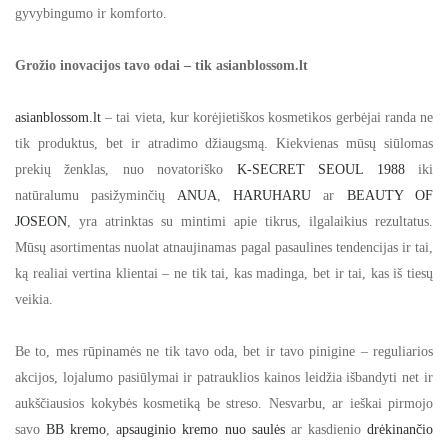
gyvybingumo ir komforto.
Grožio inovacijos tavo odai – tik asianblossom.lt
asianblossom.lt
– tai vieta, kur korėjietiškos kosmetikos gerbėjai randa ne
tik produktus, bet ir atradimo džiaugsmą. Kiekvienas mūsų siūlomas
prekių ženklas, nuo novatoriško
K-SECRET SEOUL 1988
iki
natūralumu pasižyminčių
ANUA
,
HARUHARU
ar
BEAUTY OF
JOSEON
, yra atrinktas su mintimi apie tikrus, ilgalaikius rezultatus.
Mūsų asortimentas nuolat atnaujinamas pagal pasaulines tendencijas ir tai,
ką realiai vertina klientai – ne tik tai, kas madinga, bet ir tai, kas iš tiesų
veikia.
Be to, mes rūpinamės ne tik tavo oda, bet ir tavo pinigine – reguliarios
akcijos, lojalumo pasiūlymai ir patrauklios kainos leidžia išbandyti net ir
aukščiausios kokybės kosmetiką be streso. Nesvarbu, ar ieškai pirmojo
savo
BB kremo
,
apsauginio kremo nuo saulės
ar kasdienio
drėkinančio