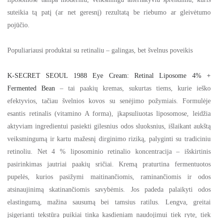
suteikia tą patį (ar net geresnį) rezultatą be riebumo ar gleivėtumo
pojūčio.
Populiariausi produktai su retinaliu – galingas, bet švelnus poveikis
K-SECRET SEOUL 1988 Eye Cream: Retinal Liposome 4% +
Fermented Bean
– tai paakių kremas, sukurtas tiems, kurie ieško
efektyvios, tačiau švelnios kovos su senėjimo požymiais. Formulėje
esantis retinalis (vitamino A forma), įkapsuliuotas liposomose, leidžia
aktyviam ingredientui pasiekti gilesnius odos sluoksnius, išlaikant aukštą
veiksmingumą ir kartu mažesnį dirginimo riziką, palyginti su tradiciniu
retinoliu. Net 4 % liposominio retinalio koncentracija – išskirtinis
pasirinkimas jautriai paakių sričiai.
Kremą praturtina fermentuotos
pupelės, kurios pasižymi maitinančiomis, raminančiomis ir odos
atsinaujinimą skatinančiomis savybėmis. Jos padeda palaikyti odos
elastingumą, mažina sausumą bei tamsius ratilus. Lengva, greitai
įsigerianti tekstūra puikiai tinka kasdieniam naudojimui tiek ryte, tiek