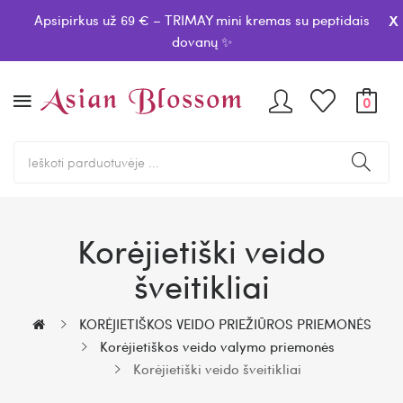
x
Apsipirkus už 69 € – TRIMAY mini kremas su peptidais
dovanų ✨
0
Korėjietiški veido
šveitikliai
KORĖJIETIŠKOS VEIDO PRIEŽIŪROS PRIEMONĖS
Korėjietiškos veido valymo priemonės
Korėjietiški veido šveitikliai