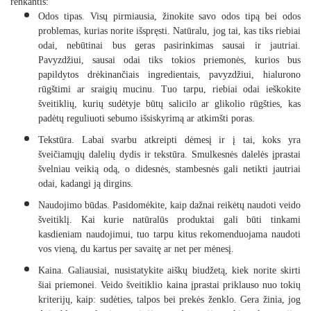
renkantis:
Odos tipas. Visų pirmiausia, žinokite savo odos tipą bei odos
problemas, kurias norite išspręsti. Natūralu, jog tai, kas tiks riebiai
odai, nebūtinai bus geras pasirinkimas sausai ir jautriai.
Pavyzdžiui, sausai odai tiks tokios priemonės, kurios bus
papildytos drėkinančiais ingredientais, pavyzdžiui, hialurono
rūgštimi ar sraigių mucinu. Tuo tarpu, riebiai odai ieškokite
šveitiklių, kurių sudėtyje būtų salicilo ar glikolio rūgšties, kas
padėtų reguliuoti sebumo išsiskyrimą ar atkimšti poras.
Tekstūra. Labai svarbu atkreipti dėmesį ir į tai, koks yra
šveičiamųjų dalelių dydis ir tekstūra. Smulkesnės dalelės įprastai
švelniau veikią odą, o didesnės, stambesnės gali netikti jautriai
odai, kadangi ją dirgins.
Naudojimo būdas. Pasidomėkite, kaip dažnai reikėtų naudoti veido
šveitiklį. Kai kurie natūralūs produktai gali būti tinkami
kasdieniam naudojimui, tuo tarpu kitus rekomenduojama naudoti
vos vieną, du kartus per savaitę ar net per mėnesį.
Kaina. Galiausiai, nusistatykite aiškų biudžetą, kiek norite skirti
šiai priemonei. Veido šveitiklio kaina įprastai priklauso nuo tokių
kriterijų, kaip: sudėties, talpos bei prekės ženklo. Gera žinia, jog