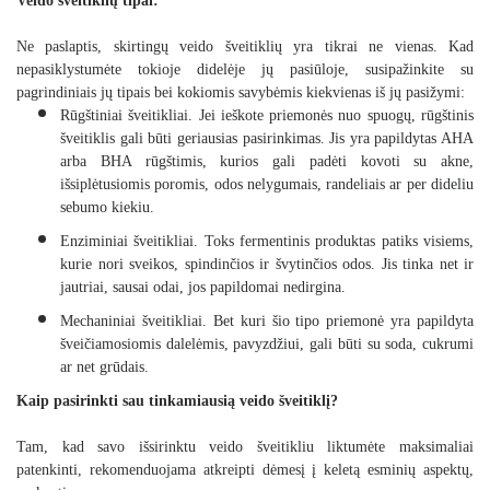
Veido šveitiklių tipai:
Ne paslaptis, skirtingų veido šveitiklių yra tikrai ne vienas. Kad
nepasiklystumėte tokioje didelėje jų pasiūloje, susipažinkite su
pagrindiniais jų tipais bei kokiomis savybėmis kiekvienas iš jų pasižymi:
Rūgštiniai šveitikliai
. Jei ieškote priemonės nuo spuogų, rūgštinis
šveitiklis gali būti geriausias pasirinkimas. Jis yra papildytas AHA
arba BHA rūgštimis, kurios gali padėti kovoti su akne,
išsiplėtusiomis poromis, odos nelygumais, randeliais ar per dideliu
sebumo kiekiu.
Enziminiai šveitikliai. Toks fermentinis produktas patiks visiems,
kurie nori sveikos, spindinčios ir švytinčios odos. Jis tinka net ir
jautriai, sausai odai, jos papildomai nedirgina.
Mechaniniai šveitikliai. Bet kuri šio tipo priemonė yra papildyta
šveičiamosiomis dalelėmis, pavyzdžiui, gali būti su soda, cukrumi
ar net grūdais.
Kaip pasirinkti sau tinkamiausią veido šveitiklį?
Tam, kad savo išsirinktu veido šveitikliu liktumėte maksimaliai
patenkinti, rekomenduojama atkreipti dėmesį į keletą esminių aspektų,