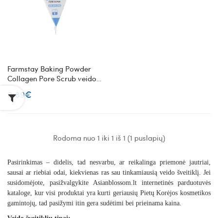
Farmstay Baking Powder
Collagen Pore Scrub veido
šveitiklis su kolagenu
0.89€
Rodoma nuo 1 iki 1 iš 1 (1 puslapių)
Pasirinkimas – didelis, tad nesvarbu, ar reikalinga priemonė jautriai,
sausai ar riebiai odai, kiekvienas ras sau tinkamiausią veido šveitiklį. Jei
susidomėjote, pasižvalgykite
Asianblossom.lt
internetinės parduotuvės
kataloge, kur visi produktai yra kurti geriausių Pietų Korėjos kosmetikos
gamintojų, tad pasižymi itin gera sudėtimi bei prieinama kaina.