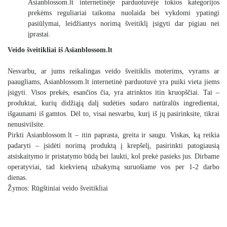
Asianblossom.lt internetinėje parduotuvėje tokios kategorijos
prekėms reguliariai taikoma nuolaida bei vykdomi ypatingi
pasiūlymai, leidžiantys norimą šveitiklį įsigyti dar pigiau nei
įprastai.
Veido šveitikliai iš Asianblossom.lt
Nesvarbu, ar jums reikalingas veido šveitiklis moterims, vyrams ar
paaugliams, Asianblossom.lt internetinė parduotuvė yra puiki vieta jiems
įsigyti. Visos prekės, esančios čia, yra atrinktos itin kruopščiai. Tai –
produktai, kurių didžiąją dalį sudėties sudaro natūralūs ingredientai,
išgaunami iš gamtos. Dėl to, visai nesvarbu, kurį iš jų pasirinksite, tikrai
nenusivilsite.
Pirkti
Asianblossom.lt
– itin paprasta, greita ir saugu. Viskas, ką reikia
padaryti – įsidėti norimą produktą į krepšelį, pasirinkti patogiausią
atsiskaitymo ir pristatymo būdą bei laukti, kol prekė pasieks jus. Dirbame
operatyviai, tad kiekvieną užsakymą suruošiame vos per 1-2 darbo
dienas.
Žymos:
Rūgštiniai veido šveitikliai