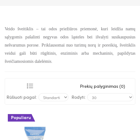
Veido šveitiklis – tai odos priežiūros priemonė, kuri leidžia namų
sąlygomis pašalinti negyvas odos ląsteles bei išvalyti susikaupusius
nešvarumus porose. Priklausomai nuo turimų norų ir poreikių, šveitiklis
veidui gali būti rūgštinis, enziminis arba mechaninis, papildytas
šveičiamosiomis dalelėmis.
Prekių palyginimas (0)
Rūšiuoti pagal:
Rodyti:
Populiaru