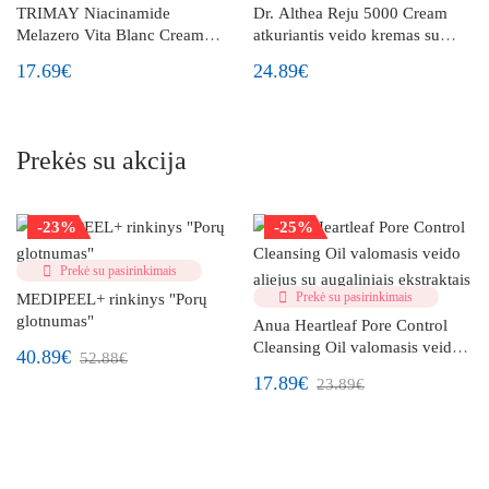
TRIMAY Niacinamide
Dr. Althea Reju 5000 Cream
Melazero Vita Blanc Cream
atkuriantis veido kremas su
veido kremas su niacinamidu ir
PDRN
17.69€
24.89€
šaltalankiais
Prekės su akcija
-23%
-25%
Prekė su pasirinkimais
Prekė su pasirinkimais
MEDIPEEL+ rinkinys "Porų
glotnumas"
Anua Heartleaf Pore Control
Cleansing Oil valomasis veido
40.89€
52.88€
aliejus su augaliniais ekstraktais
17.89€
23.89€