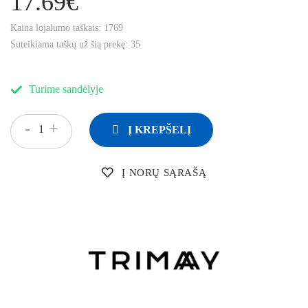
17.69€
Kaina lojalumo taškais:
1769
Suteikiama taškų už šią prekę:
35
Turime sandėlyje
-
+
Į KREPŠELĮ
Į NORŲ SĄRAŠĄ