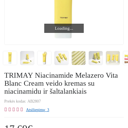
Loading...
Loading...
TRIMAY Niacinamide Melazero Vita
Blanc Cream veido kremas su
niacinamidu ir šaltalankiais
Prekės kodas:
AB2807
Atsiliepimų: 3