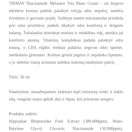
TRIMAY Niacinamide Melazero Vita Blanc Cream - tai lengvos
tekstūros kremas padeda palaikyti tolygų odos atspalvį, suteikia
švytėjimo ir gaivumo pojūtį. Sudėtyje esantis niacinamidas prisideda
prie odos priežiūros, padeda išlaikyti odos komfortą ir drėgmės
balansą. Šaltalankių ekstraktas maitina ir minkština odą, suteikia jai
komforto jausmą. Vitaminų kompleksas padeda palaikyti odos
tonusą, o LHA rūgštis švelniai pašalina negyvas odos ląsteles,
suteikdama glotnumo. Kremas greitai įsigeria ir nepalieka lipnumo,
o jo subtilus vaisių aromatas suteikia malonią naudojimo patirtį.
Tūris: 50 ml
Naudojimas: masažuojamais judesiais tepti tonizuotą veido ir kaklo
odą, vengiant zonos aplink akis ir lūpas, kol priemonė susigers.
Produkto sudėtis:
Hippophae Rhamnoides Fruit Extract (380,000ppm), Water,
Butylene Glycol, Glycerin, Niacinamide (50,000ppm),