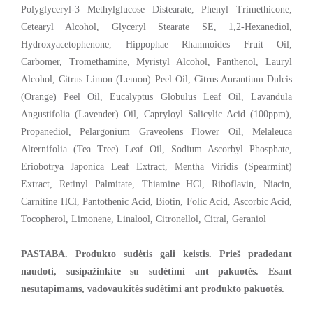
Polyglyceryl-3 Methylglucose Distearate, Phenyl Trimethicone,
Cetearyl Alcohol, Glyceryl Stearate SE, 1,2-Hexanediol,
Hydroxyacetophenone, Hippophae Rhamnoides Fruit Oil,
Carbomer, Tromethamine, Myristyl Alcohol, Panthenol, Lauryl
Alcohol, Citrus Limon (Lemon) Peel Oil, Citrus Aurantium Dulcis
(Orange) Peel Oil, Eucalyptus Globulus Leaf Oil, Lavandula
Angustifolia (Lavender) Oil, Capryloyl Salicylic Acid (100ppm),
Propanediol, Pelargonium Graveolens Flower Oil, Melaleuca
Alternifolia (Tea Tree) Leaf Oil, Sodium Ascorbyl Phosphate,
Eriobotrya Japonica Leaf Extract, Mentha Viridis (Spearmint)
Extract, Retinyl Palmitate, Thiamine HCl, Riboflavin, Niacin,
Carnitine HCl, Pantothenic Acid, Biotin, Folic Acid, Ascorbic Acid,
Tocopherol, Limonene, Linalool, Citronellol, Citral, Geraniol
PASTABA. Produkto sudėtis gali keistis. Prieš pradedant
naudoti, susipažinkite su sudėtimi ant pakuotės. Esant
nesutapimams, vadovaukitės sudėtimi ant produkto pakuotės.