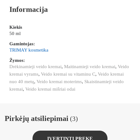
Informacija
Kiekis
50 ml
Gamintojas:
TRIMAY kosmetika
Žymos:
Drėkinamieji veido kremai
,
Maitinamieji veido kremai
,
Veido
kremai vyrams
,
Veido kremai su vitaminu C
,
Veido kremai
nuo 40 metų
,
Veido kremai moterims
,
Skaistinamieji veido
kremai
,
Veido kremai mišriai odai
Pirkėjų atsiliepimai
(3)
ĮVERTINTI PREKĘ