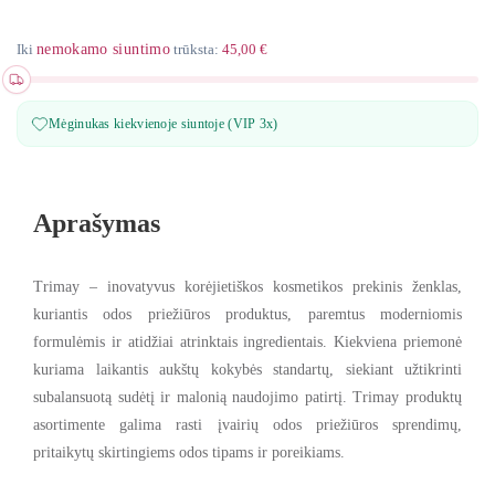
Iki
nemokamo siuntimo
trūksta:
45,00 €
Mėginukas kiekvienoje siuntoje (VIP 3x)
Aprašymas
Trimay – inovatyvus korėjietiškos kosmetikos prekinis ženklas,
kuriantis odos priežiūros produktus, paremtus moderniomis
formulėmis ir atidžiai atrinktais ingredientais.
Kiekviena priemonė
kuriama laikantis aukštų kokybės standartų, siekiant užtikrinti
subalansuotą sudėtį ir malonią naudojimo patirtį. Trimay produktų
asortimente galima rasti įvairių odos priežiūros sprendimų,
pritaikytų skirtingiems odos tipams ir poreikiams.