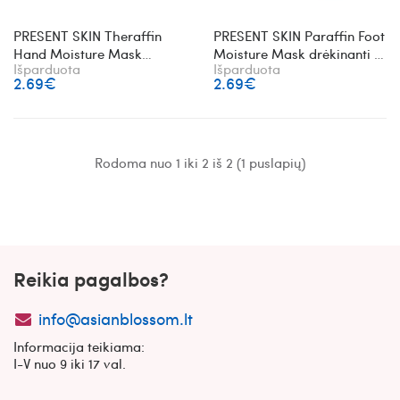
PRESENT SKIN Theraffin
PRESENT SKIN Paraffin Foot
Hand Moisture Mask
Moisture Mask drėkinanti ir
Išparduota
Išparduota
drėkinanti ir maitinanti
minkštinanti pėdų kaukė
2.69€
2.69€
rankų kaukė
Rodoma nuo 1 iki 2 iš 2 (1 puslapių)
Reikia pagalbos?
info@asianblossom.lt
Informacija teikiama:
I-V nuo 9 iki 17 val.