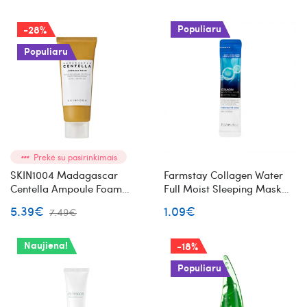
Populiaru
-28%
Populiaru
Prekė su pasirinkimais
SKIN1004 Madagascar
Farmstay Collagen Water
Centella Ampoule Foam
Full Moist Sleeping Mask
veido prausiklis su azijinės
naktinė veido kaukė su
5.39€
1.09€
7.49€
centelės ekstraktu Mini
kolagenu
Naujiena!
-18%
Populiaru