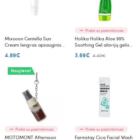
Prekė su pasirinkimais
Mixsoon Centella Sun
Holika Holika Aloe 99%
Cream lengvas apsauginis
Soothing Gel alavijų gelis
kremas nuo saulės mini
55 ml
4.89€
3.69€
4.49€
Naujiena!
Prekė su pasirinkimais
Prekė su pasirinkimais
MOTOMONT Afternoon
Farmstay Cica Facial Wash