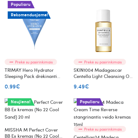
Populiaru
Rekomenduojame!
Prekė su pasirinkimais
Prekė su pasirinkimais
TRIMAY Hero Hydrator
SKIN1004 Madagascar
Sleeping Pack drėkinanti
Centella Light Cleansing Oil
naktinė veido kaukė mini
hidrofilinis veido aliejus su
0.99€
9.49€
azijinės centelės ekstraktu
Mini
Naujiena!
Populiaru
MISSHA M Perfect Cover
Prekė su pasirinkimais
BB Ex kremas (No 22 Cool
Centellian24 Madeca