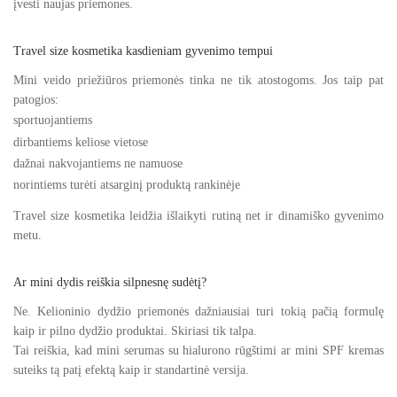
įvesti naujas priemones.
Travel size kosmetika kasdieniam gyvenimo tempui
Mini veido priežiūros priemonės tinka ne tik atostogoms. Jos taip pat
patogios:
sportuojantiems
dirbantiems keliose vietose
dažnai nakvojantiems ne namuose
norintiems turėti atsarginį produktą rankinėje
Travel size kosmetika leidžia išlaikyti rutiną net ir dinamiško gyvenimo
metu.
Ar mini dydis reiškia silpnesnę sudėtį?
Ne. Kelioninio dydžio priemonės dažniausiai turi tokią pačią formulę
kaip ir pilno dydžio produktai. Skiriasi tik talpa.
Tai reiškia, kad mini serumas su hialurono rūgštimi ar mini SPF kremas
suteiks tą patį efektą kaip ir standartinė versija.