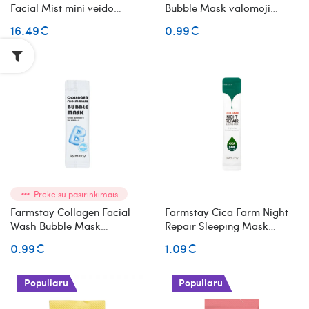
Facial Mist mini veido
Bubble Mask valomoji
dulksna su pakabuku 20 ml
veido kaukė su burbuliukais
16.49€
0.99€
5ml
Prekė su pasirinkimais
Farmstay Collagen Facial
Farmstay Cica Farm Night
Wash Bubble Mask
Repair Sleeping Mask
valomoji veido kaukė su
naktinė miego kaukė veidui
0.99€
1.09€
burbuliukais 5ml
Populiaru
Populiaru