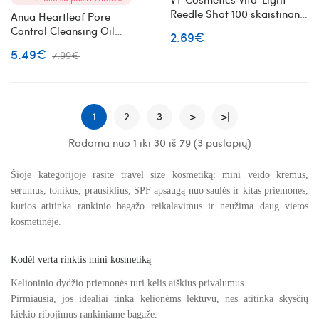
Reedle Shot 100 skaistinanti
Anua Heartleaf Pore
veido ampulė mini
Control Cleansing Oil
2.69€
valomasis veido aliejus su
5.49€
7.99€
augaliniais ekstraktais mini
1
2
3
>
>|
Rodoma nuo 1 iki 30 iš 79 (3 puslapių)
Šioje kategorijoje rasite travel size kosmetiką: mini veido kremus,
serumus, tonikus, prausiklius, SPF apsaugą nuo saulės ir kitas priemones,
kurios atitinka rankinio bagažo reikalavimus ir neužima daug vietos
kosmetinėje.
Kodėl verta rinktis mini kosmetiką
Kelioninio dydžio priemonės turi kelis aiškius privalumus.
Pirmiausia, jos idealiai tinka kelionėms lėktuvu, nes atitinka skysčių
kiekio ribojimus rankiniame bagaže.