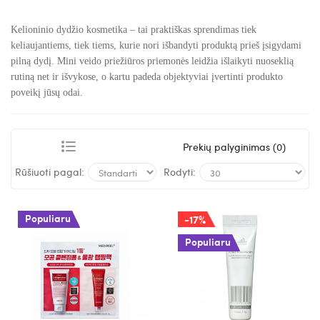
Kelioninio dydžio kosmetika – tai praktiškas sprendimas tiek
keliaujantiems, tiek tiems, kurie nori išbandyti produktą prieš įsigydami
pilną dydį. Mini veido priežiūros priemonės leidžia išlaikyti nuoseklią
rutiną net ir išvykose, o kartu padeda objektyviai įvertinti produkto
poveikį jūsų odai.
Prekių palyginimas (0)
Rūšiuoti pagal:
Rodyti:
Populiaru
-17%
Populiaru