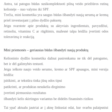
Antra, tai patogus būdas susikomplektuoti pilną veido priežiūros rutiną
kelionėje – nuo valymo iki SPF.
Trečia, mini kosmetika yra saugus būdas išbandyti naują serumą ar kremą
prieš investuojant į pilno dydžio pakuotę.
Jeigu svarstote apie produktą su aktyviais ingredientais, pavyzdžiui,
retinoliu, vitaminu C ar rūgštimis, mažesnė talpa leidžia įvertinti odos
toleravimą ir reakciją.
Mini priemonės – geriausias būdas išbandyti naują produktą
Kelioninio dydžio kosmetika dažnai pasirenkama ne tik dėl patogumo,
bet ir dėl galimybės testuoti.
Jeigu ieškote naujo veido serumo, kremo ar SPF apsaugos, mini versija
leidžia:
įsitikinti, ar tekstūra tinka jūsų odos tipui
patikrinti, ar produktas nesukelia dirginimo
įvertinti pirmuosius rezultatus
išbandyti kelis skirtingus variantus be didelės finansinės rizikos
Tai ypač aktualu jautriai ar į aknę linkusiai odai, kur svarbu palaipsniui