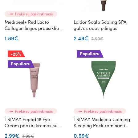
Prekė su pasirinkimais
Medipeel+ Red Lacto
La'dor Scalp Scaling SPA
Collagen linijos prausiklio ir
galvos odos pilingas
tepamos veido kaukės
1.89€
2.49€
2.99€
mėginukų rinkinys
Populiaru
-25%
Populiaru
Prekė su pasirinkimais
Prekė su pasirinkimais
TRIMAY Peptid 18 Eye
TRIMAY Medicica Calming
Cream paakių kremas su
Sleeping Pack raminanti
peptidais mini
naktinė veido kaukė mini
2.99€
0.99€
3.99€