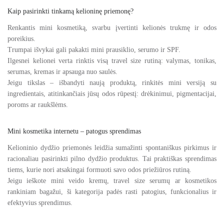
Kaip pasirinkti tinkamą kelioninę priemonę?
Renkantis mini kosmetiką, svarbu įvertinti kelionės trukmę ir odos
poreikius.
Trumpai išvykai gali pakakti mini prausiklio, serumo ir SPF.
Ilgesnei kelionei verta rinktis visą travel size rutiną: valymas, tonikas,
serumas, kremas ir apsauga nuo saulės.
Jeigu tikslas – išbandyti naują produktą, rinkitės mini versiją su
ingredientais, atitinkančiais jūsų odos rūpestį: drėkinimui, pigmentacijai,
poroms ar raukšlėms.
Mini kosmetika internetu – patogus sprendimas
Kelioninio dydžio priemonės leidžia sumažinti spontaniškus pirkimus ir
racionaliau pasirinkti pilno dydžio produktus. Tai praktiškas sprendimas
tiems, kurie nori atsakingai formuoti savo odos priežiūros rutiną.
Jeigu ieškote mini veido kremų, travel size serumų ar kosmetikos
rankiniam bagažui, ši kategorija padės rasti patogius, funkcionalius ir
efektyvius sprendimus.