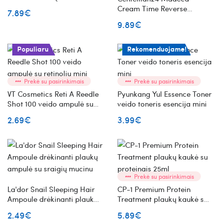
Sand) 20 ml
Cream Time Reverse
7.89€
stangrinantis veido kremas
9.89€
15ml
Populiaru
Rekomenduojame!
Prekė su pasirinkimais
Prekė su pasirinkimais
VT Cosmetics Reti A Reedle
Pyunkang Yul Essence Toner
Shot 100 veido ampulė su
veido toneris esencija mini
retinoliu mini
2.69€
3.99€
Prekė su pasirinkimais
La'dor Snail Sleeping Hair
CP-1 Premium Protein
Ampoule drėkinanti plaukų
Treatment plaukų kaukė su
ampulė su sraigių mucinu
proteinais 25ml
2.49€
5.89€