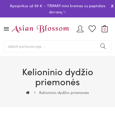
x
Apsipirkus už 69 € – TRIMAY mini kremas su peptidais
dovanų ✨
0
Kelioninio dydžio
priemonės
Kelioninio dydžio priemonės