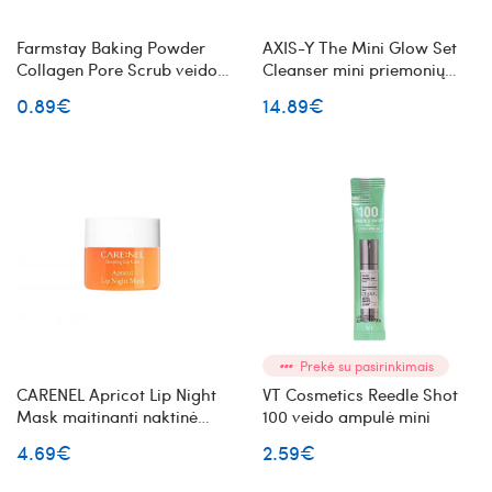
Farmstay Baking Powder
AXIS-Y The Mini Glow Set
Collagen Pore Scrub veido
Cleanser mini priemonių
šveitiklis su kolagenu
veido priežiūros rinkinys
0.89€
14.89€
odos švytėjimui
Prekė su pasirinkimais
CARENEL Apricot Lip Night
VT Cosmetics Reedle Shot
Mask maitinanti naktinė
100 veido ampulė mini
lūpų kaukė mini
4.69€
2.59€