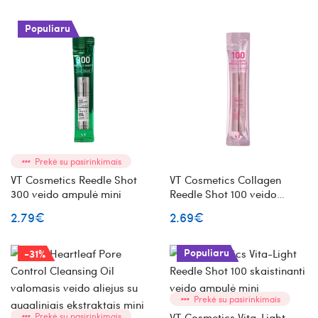
Populiaru
Prekė su pasirinkimais
VT Cosmetics Reedle Shot
VT Cosmetics Collagen
300 veido ampulė mini
Reedle Shot 100 veido
ampulė su kolagenu mini
2.79€
2.69€
Populiaru
-31%
Prekė su pasirinkimais
Prekė su pasirinkimais
VT Cosmetics Vita-Light