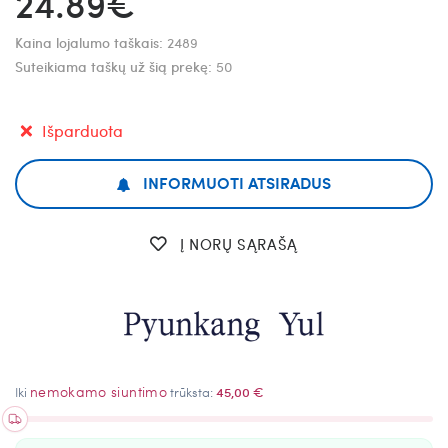
24.89€
Kaina lojalumo taškais:
2489
Suteikiama taškų už šią prekę:
50
Išparduota
INFORMUOTI ATSIRADUS
Į NORŲ SĄRAŠĄ
nemokamo siuntimo
Iki
trūksta:
45,00 €