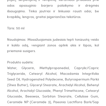
odos apsauginio barjero palaikymo ir drėgmės
išsaugojimo. Tinka jautriai ir linkusiai rausti odai, be
kvapiklių, lengvos, greitai įsigeriančios tekstūros.
Tūris: 50 ml
Naudojimas: Masažuojamais judesiais tepti tonizuotą veido
ir kaklo odą, vengiant zonos aplink akis ir lūpas, kol
priemonė susigers.
Produkto sudėtis:
Water, Glycerin, Methylpropanediol, Caprylic/Capric
Triglyceride, Cetearyl Alcohol, Macadamia Integrifolia
Seed Oil, Hydrogenated Polydecene, Butyrospermum Parkii
(Shea Butter), Glyceryl Stearate, Arachidyl Alcohol, Behenyl
Alcohol, Arachidyl Glucoside, Phenyl Trimethicone, Cetearyl
Glucoside, Beeswax, Sorbitan Stearate, Cellulose Gum,
Ceramide NP (Ceramide 3), Paeonia Lactiflora Bark/Sap