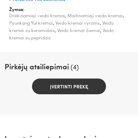
Žymos:
Drėkinamieji veido kremai
,
Maitinamieji veido kremai
,
Pyunkang Yul kremai
,
Veido kremai vyrams
,
Veido
kremai su keramidais
,
Veido kremai žiemai
,
Veido
kremai su peptidais
Pirkėjų atsiliepimai
(4)
ĮVERTINTI PREKĘ