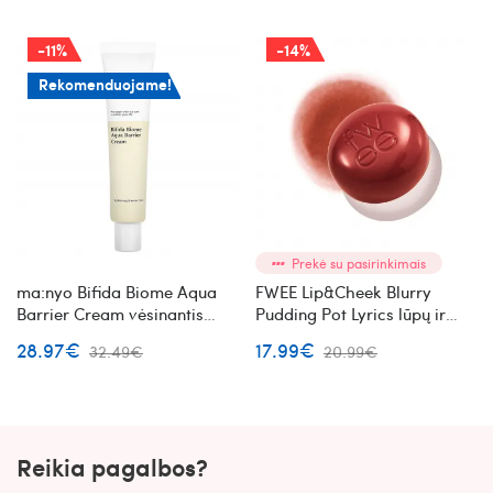
-11%
-14%
Rekomenduojame!
Prekė su pasirinkimais
ma:nyo Bifida Biome Aqua
FWEE Lip&Cheek Blurry
Barrier Cream vėsinantis
Pudding Pot Lyrics lūpų ir
veido kremas su
skruostų dažai (RS02)
28.97€
17.99€
32.49€
20.99€
bifidobakterijų lizatu
Reikia pagalbos?