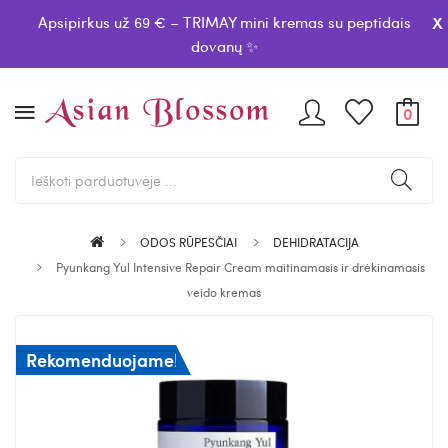
x
Apsipirkus už 69 € – TRIMAY mini kremas su peptidais
dovanų ✨
0
ODOS RŪPESČIAI
DEHIDRATACIJA
Pyunkang Yul Intensive Repair Cream maitinamasis ir drėkinamasis
veido kremas
Rekomenduojame!