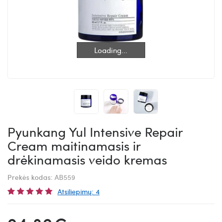
Loading...
Loading...
Pyunkang Yul Intensive Repair
Cream maitinamasis ir
drėkinamasis veido kremas
Prekės kodas:
AB559
Atsiliepimų: 4