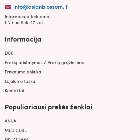
info@asianblossom.lt
Informacija teikiama:
I-V nuo 9 iki 17 val.
Informacija
DUK
/
Prekių pristatymas
Prekių grąžinimas
Privatumo politika
Lojalumo taškai
Kontaktai
Populiariausi prekės ženklai
ANUA
MEDICUBE
DR. ALTHEA