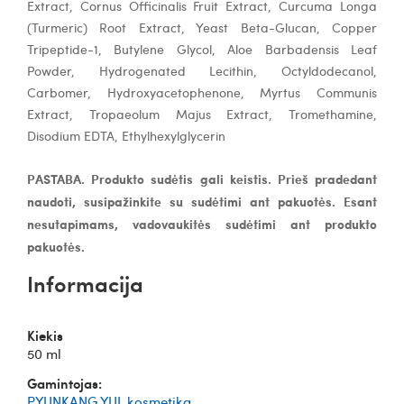
Extract, Cornus Officinalis Fruit Extract, Curcuma Longa
(Turmeric) Root Extract, Yeast Beta-Glucan, Copper
Tripeptide-1, Butylene Glycol, Aloe Barbadensis Leaf
Powder, Hydrogenated Lecithin, Octyldodecanol,
Carbomer, Hydroxyacetophenone, Myrtus Communis
Extract, Tropaeolum Majus Extract, Tromethamine,
Disodium EDTA, Ethylhexylglycerin
PASTABA. Produkto sudėtis gali keistis. Prieš pradedant
naudoti, susipažinkite su sudėtimi ant pakuotės. Esant
nesutapimams, vadovaukitės sudėtimi ant produkto
pakuotės.
Informacija
Kiekis
50 ml
Gamintojas:
PYUNKANG YUL kosmetika