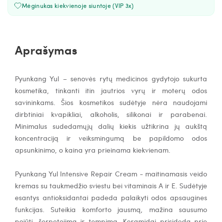
Mėginukas kiekvienoje siuntoje (VIP 3x)
Aprašymas
Pyunkang Yul – senovės rytų medicinos gydytojo sukurta
kosmetika, tinkanti itin jautrios vyrų ir moterų odos
savininkams. Šios kosmetikos sudėtyje nėra naudojami
dirbtiniai kvapikliai, alkoholis, silikonai ir parabenai.
Minimalus sudedamųjų dalių kiekis užtikrina jų aukštą
koncentraciją ir veiksmingumą be papildomo odos
apsunkinimo, o kaina yra prieinama kiekvienam.
Pyunkang Yul Intensive Repair Cream - maitinamasis veido
kremas su taukmedžio sviestu bei vitaminais A ir E. Sudėtyje
esantys antioksidantai padeda palaikyti odos apsaugines
funkcijas. Suteikia komforto jausmą, mažina sausumo
pojūtį, šerpetojimą ir tempimą. Keramidai prisideda prie