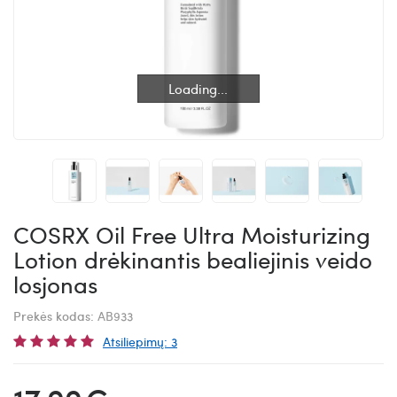
Loading...
Loading...
COSRX Oil Free Ultra Moisturizing
Lotion drėkinantis bealiejinis veido
losjonas
Prekės kodas:
AB933
Atsiliepimų: 3