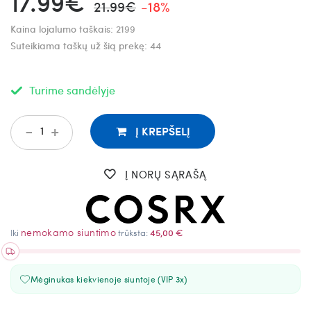
17.99€
21.99€
-18%
Kaina lojalumo taškais:
2199
Suteikiama taškų už šią prekę:
44
Turime sandėlyje
-
+
Į KREPŠELĮ
Į NORŲ SĄRAŠĄ
nemokamo siuntimo
Iki
trūksta:
45,00 €
Mėginukas kiekvienoje siuntoje (VIP 3x)