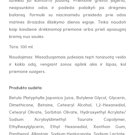
neapsunkina odos ir padeda palaikyti jos drėgmės
balansą. Formulė su niacinamidu prisideda prie odos
matinės išvaizdos išlaikymo dienos eigoje. Tinka naudoti
kaip kasdienė drėkinamoji priemonė arba prieš apsauginį
kremą nuo saulės.
Tūris: 100 ml.
Naudojimas: Masažuojamais judesiais tepti tonizuotą veido
ir kaklo odą, vengiant zonos aplink akis ir lūpas, kol
priemonė susigers.
Produkto sudėtis:
Betula Platyphylla Japonica Juice, Butylene Glycol, Glycerin,
Dimethicone, Betaine, Cetearyl Alcohol, 1,2-Hexanediol,
Cetearyl Olivate, Sorbitan Olivate, Hydroxyethyl Acrylate/
Sodium Acryloyldimethyl Taurate Copolymer,
Ethylhexylglycerin, Ethyl Hexanediol, Xanthan Gum,
Panthenol, Allantoin, Sodium Hyaluronate, Sodium Lactate,