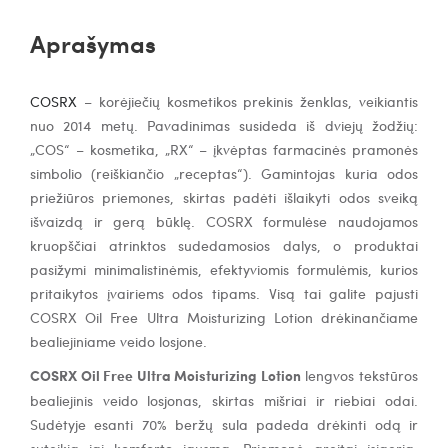
Aprašymas
COSRX
– korėjiečių kosmetikos prekinis ženklas, veikiantis
nuo 2014 metų. Pavadinimas susideda iš dviejų žodžių:
„COS“ – kosmetika, „RX“ – įkvėptas farmacinės pramonės
simbolio (reiškiančio „receptas“). Gamintojas kuria odos
priežiūros priemones, skirtas padėti išlaikyti odos sveiką
išvaizdą ir gerą būklę. COSRX formulėse naudojamos
kruopščiai atrinktos sudedamosios dalys, o produktai
pasižymi minimalistinėmis, efektyviomis formulėmis, kurios
pritaikytos įvairiems odos tipams. Visą tai galite pajusti
COSRX Oil Free Ultra Moisturizing Lotion drėkinančiame
bealiejiniame veido losjone.
COSRX Oil Free Ultra Moisturizing Lotion
lengvos tekstūros
bealiejinis veido losjonas, skirtas mišriai ir riebiai odai.
Sudėtyje esanti 70% beržų sula padeda drėkinti odą ir
suteikia jai komforto jausmą. Priemonė greitai įsigeria,