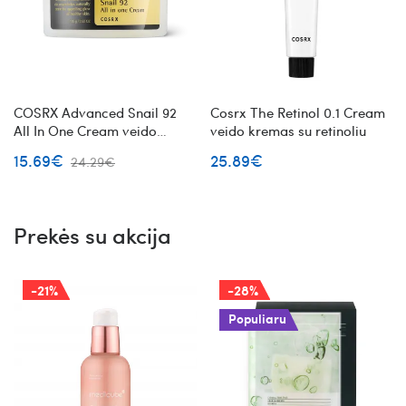
COSRX Advanced Snail 92
Cosrx The Retinol 0.1 Cream
All In One Cream veido
veido kremas su retinoliu
kremas su sraigių mucinu
15.69€
25.89€
24.29€
Prekės su akcija
-21%
-28%
Populiaru