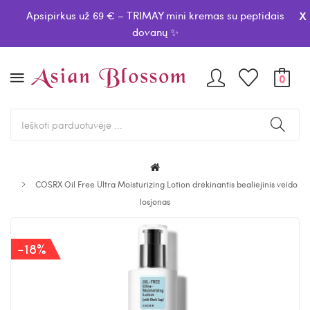
x
Apsipirkus už 69 € – TRIMAY mini kremas su peptidais
dovanų ✨
0
COSRX Oil Free Ultra Moisturizing Lotion drėkinantis bealiejinis veido
losjonas
-18%