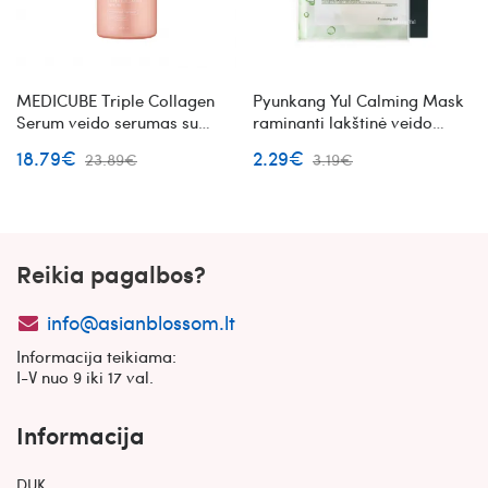
MEDICUBE Triple Collagen
Pyunkang Yul Calming Mask
Serum veido serumas su
raminanti lakštinė veido
kolagenu
kaukė
18.79€
2.29€
23.89€
3.19€
Reikia pagalbos?
info@asianblossom.lt
Informacija teikiama:
I-V nuo 9 iki 17 val.
Informacija
DUK