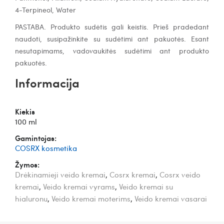
4-Terpineol, Water
PASTABA. Produkto sudėtis gali keistis. Prieš pradedant
naudoti, susipažinkite su sudėtimi ant pakuotės. Esant
nesutapimams, vadovaukitės sudėtimi ant produkto
pakuotės.
Informacija
Kiekis
100 ml
Gamintojas:
COSRX kosmetika
Žymos:
Drėkinamieji veido kremai
,
Cosrx kremai
,
Cosrx veido
kremai
,
Veido kremai vyrams
,
Veido kremai su
hialuronu
,
Veido kremai moterims
,
Veido kremai vasarai