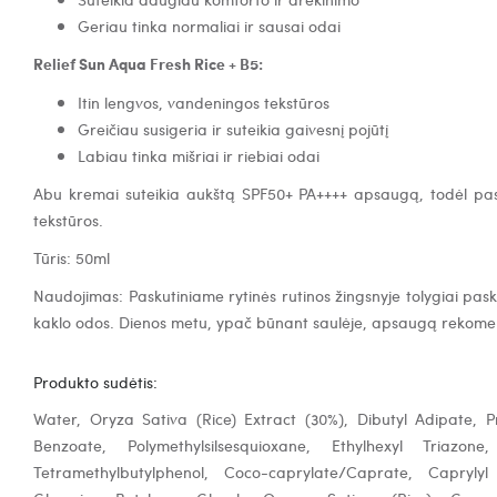
Geriau tinka normaliai ir sausai odai
Relief Sun Aqua Fresh Rice + B5:
Itin lengvos, vandeningos tekstūros
Greičiau susigeria ir suteikia gaivesnį pojūtį
Labiau tinka mišriai ir riebiai odai
Abu kremai suteikia aukštą SPF50+ PA++++ apsaugą, todėl pas
tekstūros.
Tūris: 50ml
Naudojimas: Paskutiniame rytinės rutinos žingsnyje tolygiai pas
kaklo odos. Dienos metu, ypač būnant saulėje, apsaugą rekome
Produkto sudėtis:
Water, Oryza Sativa (Rice) Extract (30%), Dibutyl Adipate, 
Benzoate, Polymethylsilsesquioxane, Ethylhexyl Triazone
Tetramethylbutylphenol, Coco-caprylate/Caprate, Caprylyl