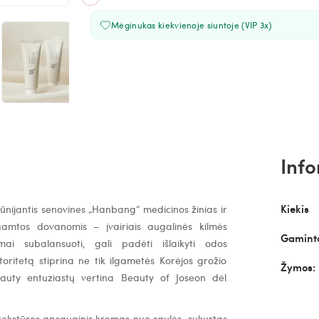
Mėginukas kiekvienoje siuntoje (VIP 3x)
Info
Kiekis
kūnijantis senovines „Hanbang“ medicinos žinias ir
 gamtos dovanomis – įvairiais augalinės kilmės
Gaminto
mai subalansuoti, gali padėti išlaikyti odos
oritetą stiprina ne tik ilgametės Korėjos grožio
Žymos:
eauty entuziastų vertina Beauty of Joseon dėl
tekstūros apsauginis kremas nuo saulės, sukurtas