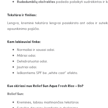
Rudadumblių ekstraktas
p
adeda palaikyti sudrėkintos ir k
Tekstūra ir finišas:
Lengva, kreminė tekstūra lengvai pasiskirsto ant odos ir suteiki
apsunkinimo pojūčio.
Kam labiausiai tinka:
Normaliai ir sausai odai.
Mišriai odai.
Dehidratuotai odai.
Jautriai odai.
Ieškantiems SPF be „white cast“ efekto.
Kuo skiriasi nuo Relief Sun Aqua Fresh Rice + B5?
Relief Sun:
Kreminės, labiau maitinančios tekstūros
Suteikia daugiau komforto ir drėkinimo