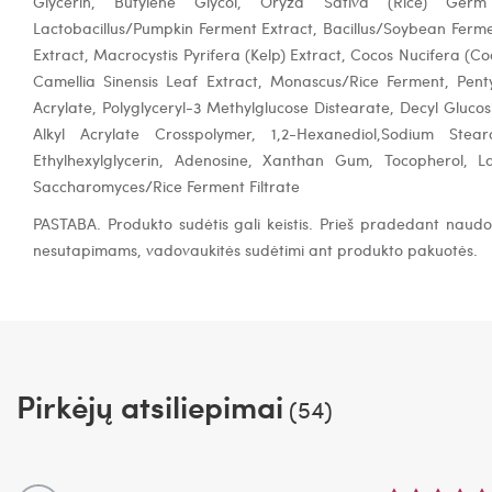
Glycerin, Butylene Glycol, Oryza Sativa (Rice) Germ 
Lactobacillus/Pumpkin Ferment Extract, Bacillus/Soybean Ferm
Extract, Macrocystis Pyrifera (Kelp) Extract, Cocos Nucifera (Co
Camellia Sinensis Leaf Extract, Monascus/Rice Ferment, Penty
Acrylate, Polyglyceryl-3 Methylglucose Distearate, Decyl Gluc
Alkyl Acrylate Crosspolymer, 1,2-Hexanediol,Sodium Stear
Ethylhexylglycerin, Adenosine, Xanthan Gum, Tocopherol, Lac
Saccharomyces/Rice Ferment Filtrate
PASTABA. Produkto sudėtis gali keistis. Prieš pradedant naudot
nesutapimams, vadovaukitės sudėtimi ant produkto pakuotės.
Pirkėjų atsiliepimai
(54)