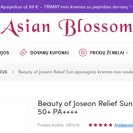
Apsipirkus už 69 € – TRIMAY mini kremas su peptidais dovanų ✨
IJOS
DOVANŲ KUPONAI
PREKIŲ ŽENKLAI
026
Beauty of Joseon Relief Sun apsauginis kremas nuo saul
Beauty of Joseon Relief Su
50+ PA++++
Prekės kodas:
AB1678
Atsiliepim