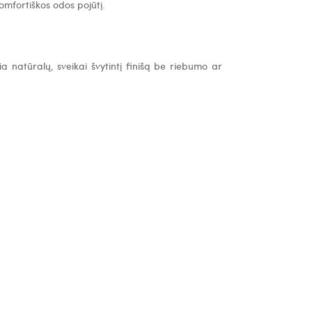
omfortiškos odos pojūtį.
a natūralų, sveikai švytintį finišą be riebumo ar