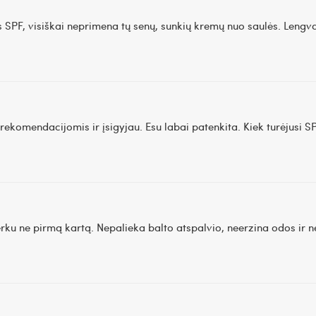
SPF, visiškai neprimena tų senų, sunkių kremų nuo saulės. Lengvai 
ekomendacijomis ir įsigyjau. Esu labai patenkita. Kiek turėjusi SP
rku ne pirmą kartą. Nepalieka balto atspalvio, neerzina odos ir n