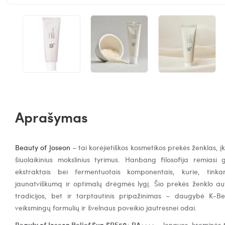
Aprašymas
Beauty of Joseon
– tai korėjietiškos kosmetikos prekės ženklas, į
šiuolaikinius mokslinius tyrimus. Hanbang filosofija remiasi
ekstraktais bei fermentuotais komponentais, kurie, tinka
jaunatviškumą ir optimalų drėgmės lygį. Šio prekės ženklo aut
tradicijos, bet ir tarptautinis pripažinimas – daugybė K-B
veiksmingų formulių ir švelnaus poveikio jautresnei odai.
Beauty of Joseon Relief Sun SPF50+ PA++++
– lengvos, kreminės 