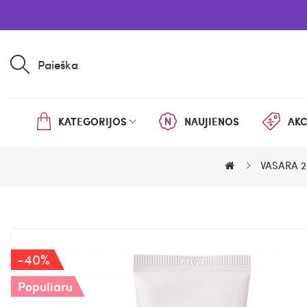
Paieška
KATEGORIJOS
NAUJIENOS
AKC
VASARA 2
-40%
Populiaru