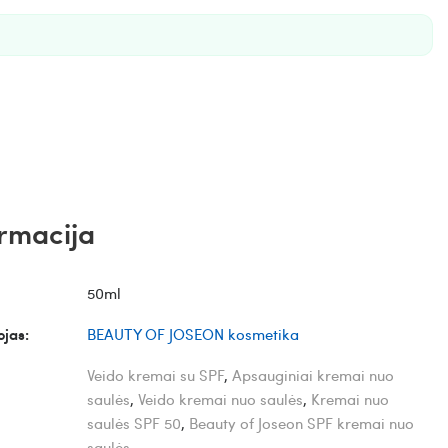
rmacija
50ml
jas:
BEAUTY OF JOSEON kosmetika
Veido kremai su SPF
,
Apsauginiai kremai nuo
saulės
,
Veido kremai nuo saulės
,
Kremai nuo
saulės SPF 50
,
Beauty of Joseon SPF kremai nuo
saulės