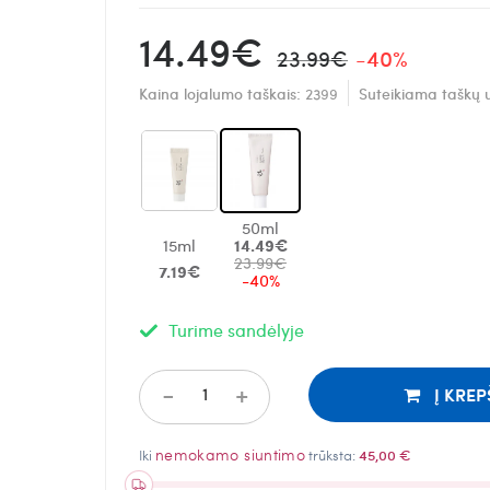
14.49€
23.99€
-40%
Kaina lojalumo taškais:
2399
Suteikiama taškų 
50ml
15ml
14.49€
23.99€
7.19€
-40%
Turime sandėlyje
-
+
Į KREP
nemokamo siuntimo
Iki
trūksta:
45,00 €