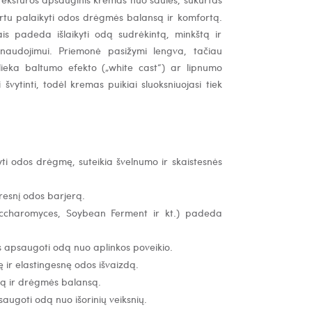
artu palaikyti odos drėgmės balansą ir komfortą.
is padeda išlaikyti odą sudrėkintą, minkštą ir
 naudojimui.
Priemonė pasižymi lengva, tačiau
alieka baltumo efekto („white cast“) ar lipnumo
vytinti, todėl kremas puikiai sluoksniuojasi tiek
ti odos drėgmę, suteikia švelnumo ir skaistesnės
presnį odos barjerą.
Saccharomyces, Soybean Ferment ir kt.) padeda
s apsaugoti odą nuo aplinkos poveikio.
 ir elastingesnę odos išvaizdą.
ą ir drėgmės balansą.
augoti odą nuo išorinių veiksnių.