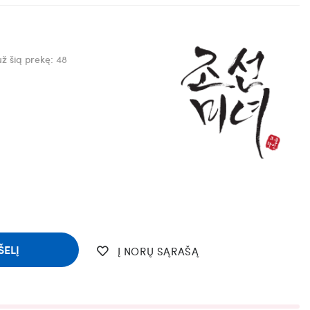
už šią prekę:
48
ŠELĮ
Į NORŲ SĄRAŠĄ