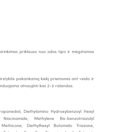
irinkimas priklauso nuo odos tipo ir mėgstamos
kirstykite pakankamą kiekį priemonės ant veido ir
nduojama atnaujinti kas 2–3 valandas.
Propanediol, Diethylamino Hydroxybenzoyl Hexyl
, Niacinamide, Methylene Bis-benzotriazolyl
 Methicone, Diethylhexyl Butamido Triazone,