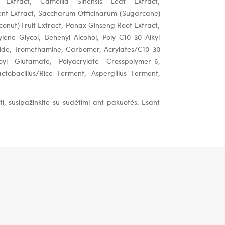
Extract, Camellia Sinensis Leaf Extract,
ent Extract, Saccharum Officinarum (Sugarcane)
conut) Fruit Extract, Panax Ginseng Root Extract,
lene Glycol, Behenyl Alcohol, Poly C10-30 Alkyl
oside, Tromethamine, Carbomer, Acrylates/C10-30
oyl Glutamate, Polyacrylate Crosspolymer-6,
tobacillus/Rice Ferment, Aspergillus Ferment,
i, susipažinkite su sudėtimi ant pakuotės. Esant