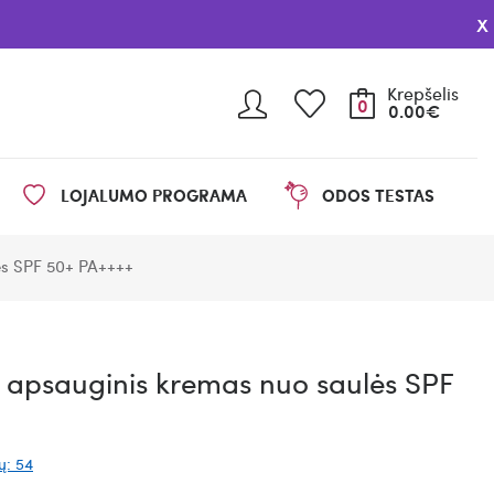
x
Krepšelis
0
0.00€
LOJALUMO PROGRAMA
ODOS TESTAS
ės SPF 50+ PA++++
n apsauginis kremas nuo saulės SPF
ų: 54