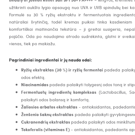
užtikrinti aukšto lygio apsaugą nuo UVA ir UVB spindulių bei k
Formulė su 30 % ryžių ekstraktu ir fermentuotais ingredienta
natūraliai švytinčią, todėl kremas puikiai tinka kasdieniam
komfortiškai maitinančia tekstūra – ji greitai susigeria, nep
pojūčio. Oda po naudojimo atrodo sudrėkinta, glotni ir sveikai š
vienas, tiek po makiažu.
Pagrindiniai ingredientai ir jų nauda odai:
Ryžių ekstraktas (30 %) ir ryžių fermentai
p
adeda palaiky
odos efektą.
Niacinamidas
p
adeda palaikyti tolygesnį odos toną ir sti
Fermentuotų ingredientų kompleksas
(Lactobacillus, 
palaikyti odos balansą ir komfortą.
Žaliosios arbatos ekstraktas
- a
ntioksidantas, padedanti
Ženšenio šaknų ekstraktas
p
adeda palaikyti gyvybingesnę
Cukranendrių ekstraktas
p
adeda palaikyti odos minkštum
Tokoferolis (vitaminas E)
- a
ntioksidantas, padedantis aps