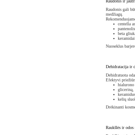
Raudonis ir jautr
Raudonis gali būt
medžiagų.
Rekomenduojamos
centella as
pantenolis
beta gliuk
keramidai
Nuoseklus barjer
Dehidratacija ir
Dehidratuota oda 
Efektyvi priežiū
hialurono 
gliceriną,
keramidus
kelių slu
Drėkinanti kosmet
Raukšlės ir odos