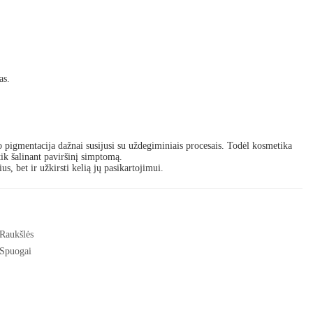
as.
o pigmentacija dažnai susijusi su uždegiminiais procesais. Todėl kosmetika
ik šalinant paviršinį simptomą.
s, bet ir užkirsti kelią jų pasikartojimui.
Raukšlės
Spuogai