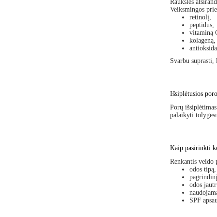
Raukšlės atsirand
Veiksmingos prie
retinolį,
peptidus,
vitaminą 
kolageną,
antioksida
Svarbu suprasti, 
Išsiplėtusios por
Porų išsiplėtima
palaikyti tolyges
Kaip pasirinkti 
Renkantis veido 
odos tipą,
pagrindinį
odos jaut
naudojama
SPF apsau