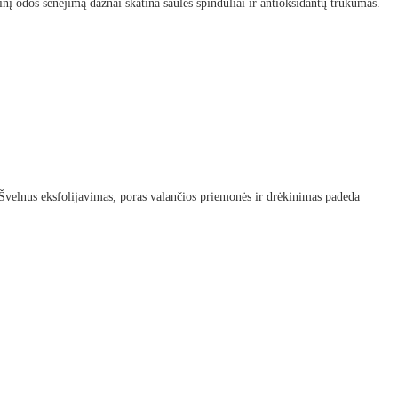
nį odos senėjimą dažnai skatina saulės spinduliai ir antioksidantų trūkumas.
 Švelnus eksfolijavimas, poras valančios priemonės ir drėkinimas padeda