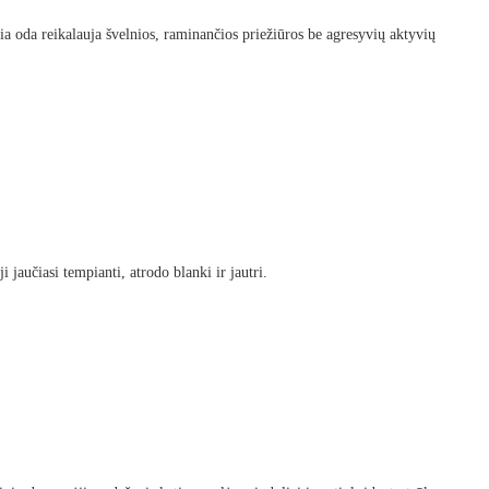
okia oda reikalauja švelnios, raminančios priežiūros be agresyvių aktyvių
i jaučiasi tempianti, atrodo blanki ir jautri.