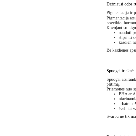
Dažniausi odos r
Pigmentacija ir 
Pigmentacija atsi
poveikio, hormon
Kovojant su pigm
naudoti p
stiprinti 
kasdien n
Be kasdienės aps
Spuogai ir aknė
Spuogai atsiranda
plitimą.
Priemonės nuo sp
BHA ar A
niacinami
arbatmedž
švelniai 
Svarbu ne tik maž