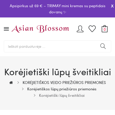
x
Apsipirkus už 69 € – TRIMAY mini kremas su peptidais
dovanų ✨
0
Korėjietiški lūpų šveitikliai
KORĖJIETIŠKOS VEIDO PRIEŽIŪROS PRIEMONĖS
Korėjietiškos lūpų priežiūros priemonės
Korėjietiški lūpų šveitikliai