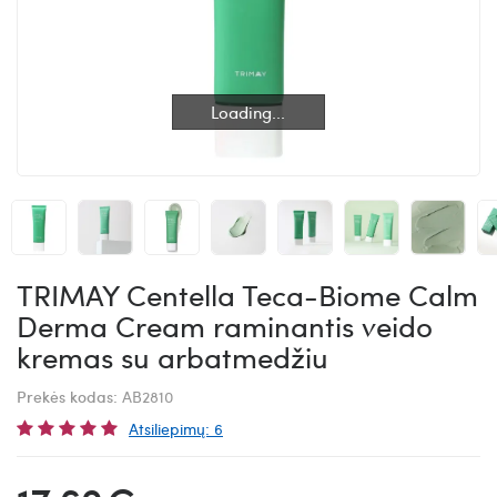
Loading...
Loading...
TRIMAY Centella Teca-Biome Calm
Derma Cream raminantis veido
kremas su arbatmedžiu
Prekės kodas:
AB2810
Atsiliepimų: 6