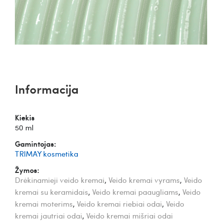
Informacija
Kiekis
50 ml
Gamintojas:
TRIMAY kosmetika
Žymos:
Drėkinamieji veido kremai
,
Veido kremai vyrams
,
Veido
kremai su keramidais
,
Veido kremai paaugliams
,
Veido
kremai moterims
,
Veido kremai riebiai odai
,
Veido
kremai jautriai odai
,
Veido kremai mišriai odai