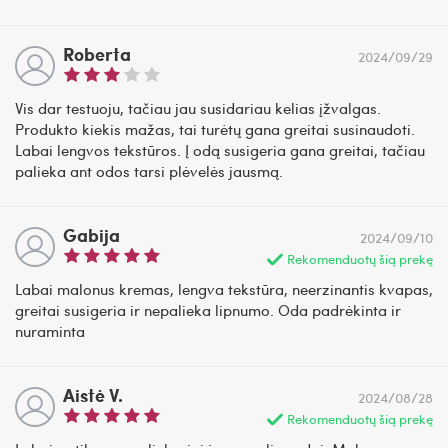
Roberta
2024/09/29
Vis dar testuoju, tačiau jau susidariau kelias įžvalgas.
Produkto kiekis mažas, tai turėtų gana greitai susinaudoti.
Labai lengvos tekstūros. Į odą susigeria gana greitai, tačiau
palieka ant odos tarsi plėvelės jausmą.
Gabija
2024/09/10
Rekomenduotų šią prekę
Labai malonus kremas, lengva tekstūra, neerzinantis kvapas,
greitai susigeria ir nepalieka lipnumo. Oda padrėkinta ir
nuraminta
Aistė V.
2024/08/28
Rekomenduotų šią prekę