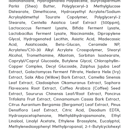
Isononanoate, Hydrogenated Polydecene, Butyrospermum
Parkii (Shea) Butter, Polyglyceryl-3 Methylglucose
Distearate, Dimethicone, Hydroxyethyl Acrylate/Sodium
Acryloyldimethyl Taurate Copolymer, Polyglyceryl-2
Stearate, Centella Asiatica Leaf Extract (500ppm),
Lactococcus Ferment Lysate, Bifida Ferment Lysate,
Lactobacillus Ferment Lysate, Niacinamide, Dipropylene
Glycol, Hydrogenated Lecithin, Asiatic Acid, Madecassic
Acid, Asiaticoside, Beta-Glucan, Ceramide NP,
Acrylates/C10-30 Alkyl Acrylate Crosspolymer, Stearyl
Alcohol, Tromethamine, Allantoin, Sorbitan Isostearate,
Caprylyl/Capryl Glucoside, Butylene Glycol, Chlorophyllin-
Copper Complex, Decyl Glucoside, Ziziphus Jujuba Leaf
Extract, Galactomyces Ferment Filtrate, Hedera Helix (Ivy)
Extract, Salix Alba (Willow) Bark Extract, Camellia Sinensis
Leaf Extract, Cladosiphon Okamuranus Extract, Sophora
Flavescens Root Extract, Coffea Arabica (Coffee) Seed
Extract, Saururus Chinensis Leaf/Root Extract, Poncirus
Trifoliata Fruit Extract, Cinnamomum Cassia Bark Extract,
Citrus Aurantium Bergamia (Bergamot) Leaf Extract, Pinus
Densiflora Leaf Extract, Citric Acid, Disodium EDTA,
Hydroxyacetophenone, Methyldihydrojasmonate, Ethyl
Linalool, Linalyl Acetate, Ethylene Brassylate, Eucalyptol,
Methylenedioxyphenyl Methylpropanal, 2-t-Butylcyclohexyl