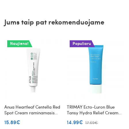
Jums taip pat rekomenduojame
Naujiena!
Populiaru
Anua Heartleaf Centella Red
TRIMAY Ecto-Luron Blue
Spot Cream raminamasis
Tansy Hydra Relief Cream
kremas probleminėms odos
drėkinantis veido kremas su
15.89€
14.99€
17.69€
vietoms
alavijais