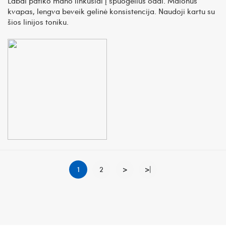
Labai patiko mano linkusiai į spuogelius odai. Malonus
kvapas, lengva beveik gelinė konsistencija. Naudoji kartu su
šios linijos toniku.
1
2
>
>|