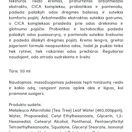
tekstūros veido kremas, praturtintas arbatmedžio
ekstraktu, CICA kompleksu, probiotikais ir pantenoliu,
padeda palaikyti odos drėgmės balansą ir suteikia
komforto pojūtį.
Arbatmedžio ekstraktas suteikia gaivumo,
o CICA kompleksas prisideda prie odos drėkinimo ir
glotnumo pojūčio. Probiotikai ir lactobacillus padeda
palaikyti odos pusiausvyrą, o pantenolis suteikia švelnumo
ir padeda išlaikyti drėgmės pojūtį. Kremo lengva, greitai
įsigerianti formulė neapsunkina odos, todėl jis puikiai tinka
tiek rytinei, tiek vakarinei odos priežiūrai. Reguliariai
naudojant, oda atrodo sudrėkinta ir švelni.
Tūris: 50 ml
Naudojimas: masažuojamais judesiais tepti tonizuotą veido
ir kaklo odą, vengiant zonos aplink akis ir lūpas, kol
priemonė susigers.
Produkto sudėtis:
Melaleuca Alternifolia (Tea Tree) Leaf Water (460,000ppm),
Water, Propanediol, Cetyl Ethylhexanoate, Glycerin, 1,2-
Hexanediol, Cetearyl Alcohol, Panthenol, Pentaerythrityl
Tetraethylhexanoate, Squalane, Glyceryl Stearate, Isononyl