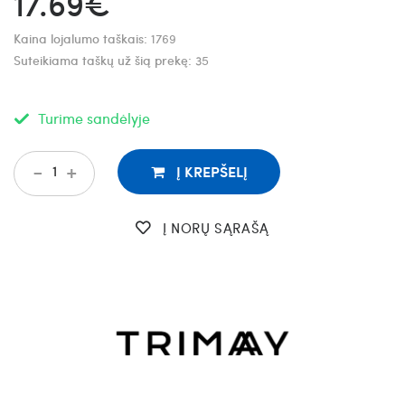
17.69€
Kaina lojalumo taškais:
1769
Suteikiama taškų už šią prekę:
35
Turime sandėlyje
-
+
Į KREPŠELĮ
Į NORŲ SĄRAŠĄ