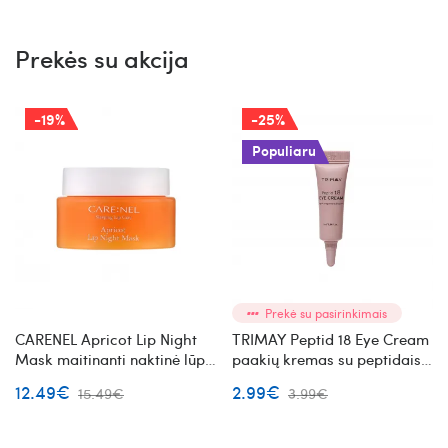
Prekės su akcija
-19%
-25%
Populiaru
Prekė su pasirinkimais
CARENEL Apricot Lip Night
TRIMAY Peptid 18 Eye Cream
Mask maitinanti naktinė lūpų
paakių kremas su peptidais
kaukė
mini
12.49€
2.99€
15.49€
3.99€