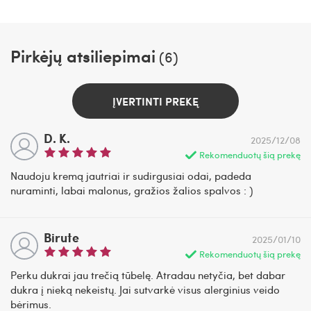
Pirkėjų atsiliepimai
(6)
ĮVERTINTI PREKĘ
D. K.
2025/12/08
Rekomenduotų šią prekę
Naudoju kremą jautriai ir sudirgusiai odai, padeda
nuraminti, labai malonus, gražios žalios spalvos : )
Birute
2025/01/10
Rekomenduotų šią prekę
Perku dukrai jau trečią tūbelę. Atradau netyčia, bet dabar
dukra į nieką nekeistų. Jai sutvarkė visus alerginius veido
bėrimus.