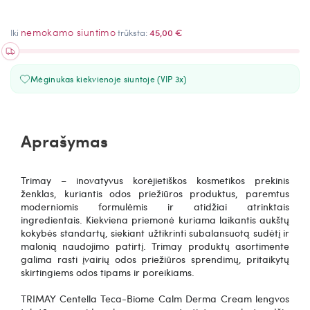
nemokamo siuntimo
Iki
trūksta:
45,00 €
Mėginukas kiekvienoje siuntoje (VIP 3x)
Aprašymas
Trimay – inovatyvus korėjietiškos kosmetikos prekinis
ženklas, kuriantis odos priežiūros produktus, paremtus
moderniomis formulėmis ir atidžiai atrinktais
ingredientais.
Kiekviena priemonė kuriama laikantis aukštų
kokybės standartų, siekiant užtikrinti subalansuotą sudėtį ir
malonią naudojimo patirtį. Trimay produktų asortimente
galima rasti įvairių odos priežiūros sprendimų, pritaikytų
skirtingiems odos tipams ir poreikiams.
TRIMAY Centella Teca-Biome Calm Derma Cream l
engvos