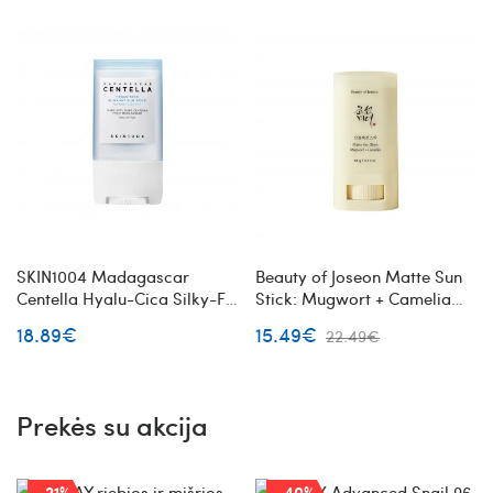
SKIN1004 Madagascar
Beauty of Joseon Matte Sun
Centella Hyalu-Cica Silky-Fit
Stick: Mugwort + Camelia
Sun Stick apsauginis
apsauginis pieštukas nuo
18.89€
15.49€
22.49€
pieštukas nuo saulės
saulės
Prekės su akcija
-21%
-40%