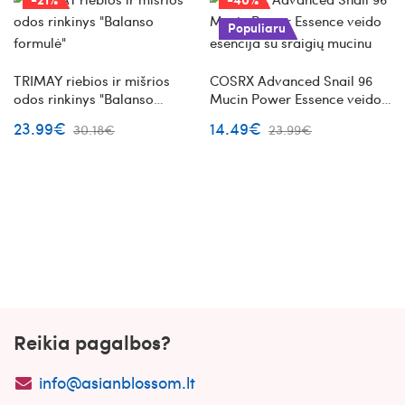
Populiaru
TRIMAY riebios ir mišrios
COSRX Advanced Snail 96
odos rinkinys "Balanso
Mucin Power Essence veido
formulė"
esencija su sraigių mucinu
23.99€
14.49€
30.18€
23.99€
Reikia pagalbos?
info@asianblossom.lt