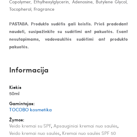
Copolymer, Ethylhexylglycerin, Adenosine, Butylene Glycol,
Tocopherol, Fragrance
PASTABA. Produkto sudėtis gali keistis. Prieš pradedant
naudoti, susipažinkite su sudėtimi ant pakuotės. Esant
nesutapimams, vadovaukitės sudėtimi ant produkto
pakuotės.
Informacija
Kiekis
50ml
Gamintojas:
TOCOBO kosmetika
Žymos:
Veido kremai su SPF
,
Apsauginiai kremai nuo saulės
,
Veido kremai nuo saulės
,
Kremai nuo saulės SPF 50