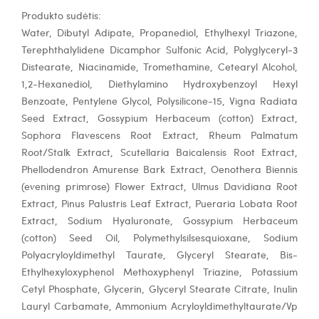
Produkto sudėtis:
Water, Dibutyl Adipate, Propanediol, Ethylhexyl Triazone,
Terephthalylidene Dicamphor Sulfonic Acid, Polyglyceryl-3
Distearate, Niacinamide, Tromethamine, Cetearyl Alcohol,
1,2-Hexanediol, Diethylamino Hydroxybenzoyl Hexyl
Benzoate, Pentylene Glycol, Polysilicone-15, Vigna Radiata
Seed Extract, Gossypium Herbaceum (cotton) Extract,
Sophora Flavescens Root Extract, Rheum Palmatum
Root/Stalk Extract, Scutellaria Baicalensis Root Extract,
Phellodendron Amurense Bark Extract, Oenothera Biennis
(evening primrose) Flower Extract, Ulmus Davidiana Root
Extract, Pinus Palustris Leaf Extract, Pueraria Lobata Root
Extract, Sodium Hyaluronate, Gossypium Herbaceum
(cotton) Seed Oil, Polymethylsilsesquioxane, Sodium
Polyacryloyldimethyl Taurate, Glyceryl Stearate, Bis-
Ethylhexyloxyphenol Methoxyphenyl Triazine, Potassium
Cetyl Phosphate, Glycerin, Glyceryl Stearate Citrate, Inulin
Lauryl Carbamate, Ammonium Acryloyldimethyltaurate/Vp