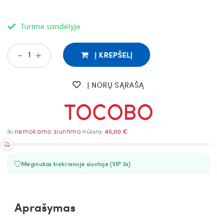
Turime sandėlyje
-
+
Į KREPŠELĮ
Į NORŲ SĄRAŠĄ
nemokamo siuntimo
Iki
trūksta:
45,00 €
Mėginukas kiekvienoje siuntoje (VIP 3x)
Aprašymas