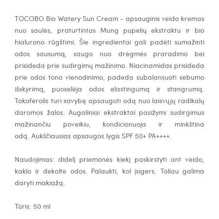
TOCOBO Bio Watery Sun Cream - apsauginis veido kremas
nuo saulės, praturtintas Mung pupelių ekstraktu ir bio
hialurono rūgštimi. Šie ingredientai gali padėti sumažinti
odos sausumą, saugo nuo drėgmės praradimo bei
prisideda prie sudirgimų mažinimo. Niacinamidas
p
risideda
prie odos tono vienodinimo
,
padeda subalansuoti sebumo
išskyrimą
,
puoselėja odos elastingumą ir stangrumą
.
Tokoferolis turi savybę apsaugoti odą nuo laisvųjų radikalų
daromos žalos. Augaliniai ekstraktai pasižymi sudirgimus
mažinančiu poveikiu, kondicionuoja ir minkština
odą.
Aukščiausias apsaugos lygis SPF 50+ PA++++.
Naudojimas: d
idelį priemonės kiekį paskirstyti ant veido,
kaklo ir dekolte odos. Palaukti, kol įsigers. Toliau galima
daryti makiažą.
Tūris: 50 ml