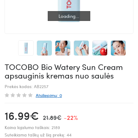
Loading...
Loading...
TOCOBO Bio Watery Sun Cream
apsauginis kremas nuo saulės
Prekės kodas:
AB2257
Atsiliepimų: 0
16.99€
21.89€
-22%
Kaina lojalumo taškais:
2189
Suteikiama taškų už šią prekę:
44