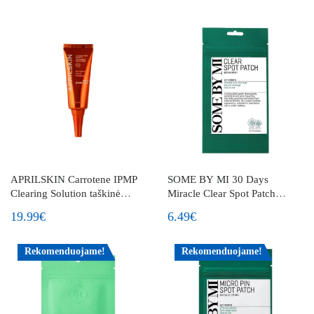
APRILSKIN Carrotene IPMP
SOME BY MI 30 Days
Clearing Solution taškinė
Miracle Clear Spot Patch
priemonė odos netobulumams
18pcs pleistriukai spuogams
19.99€
6.49€
mažinti
Rekomenduojame!
Rekomenduojame!