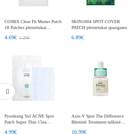
COSRX Clear Fit Master Patch
SKIN1004 SPOT COVER
18 Patches pleistriukai
PATCH pleistriukai spuogams
spuogams
4.69€
6.89€
5.29€
Pyunkang Yul ACNE Spot
Axis-Y Spot The Difference
Patch Super Thin 15ea
Blemish Treatment taškinė
pleistriukai spuogams
priemonė spuogams
4.99€
16.99€