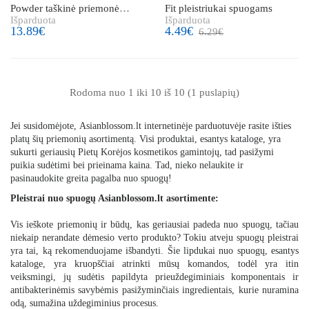
Powder taškinė priemonė
Fit pleistriukai spuogams
Išparduota
Išparduota
spuogams
13.89€
4.49€
6.29€
Rodoma nuo 1 iki 10 iš 10 (1 puslapių)
Jei susidomėjote,
Asianblossom.lt
internetinėje parduotuvėje rasite išties
platų šių priemonių asortimentą. Visi produktai, esantys kataloge, yra
sukurti geriausių Pietų Korėjos kosmetikos gamintojų, tad pasižymi
puikia sudėtimi bei prieinama kaina. Tad, nieko nelaukite ir
pasinaudokite greita pagalba nuo spuogų!
Pleistrai nuo spuogų Asianblossom.lt asortimente:
Vis ieškote priemonių ir būdų, kas geriausiai padeda nuo spuogų, tačiau
niekaip nerandate dėmesio verto produkto? Tokiu atveju spuogų pleistrai
yra tai, ką rekomenduojame išbandyti. Šie lipdukai nuo spuogų, esantys
kataloge, yra kruopščiai atrinkti mūsų komandos, todėl yra itin
veiksmingi, jų sudėtis papildyta prieuždegiminiais komponentais ir
antibakterinėmis savybėmis pasižyminčiais ingredientais, kurie nuramina
odą, sumažina uždegiminius procesus.