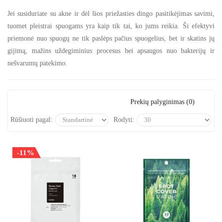
Jei susiduriate su akne ir dėl šios priežasties dingo pasitikėjimas savimi,
tuomet pleistrai spuogams yra kaip tik tai, ko jums reikia. Ši efektyvi
priemonė nuo spuogų ne tik paslėps pačius spuogelius, bet ir skatins jų
gijimą, mažins uždegiminius procesus bei apsaugos nuo bakterijų ir
nešvarumų patekimo.
Prekių palyginimas (0)
Rūšiuoti pagal:
Rodyti:
-11%