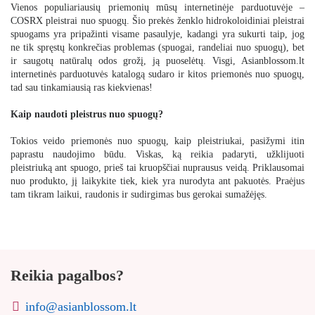
Vienos populiariausių priemonių mūsų internetinėje parduotuvėje –
COSRX
pleistrai nuo spuogų. Šio prekės ženklo hidrokoloidiniai pleistrai
spuogams yra pripažinti visame pasaulyje, kadangi yra sukurti taip, jog
ne tik spręstų konkrečias problemas (spuogai, randeliai nuo spuogų), bet
ir saugotų natūralų odos grožį, ją puoselėtų. Visgi, Asianblossom.lt
internetinės parduotuvės katalogą sudaro ir kitos priemonės nuo spuogų,
tad sau tinkamiausią ras kiekvienas!
Kaip naudoti pleistrus nuo spuogų?
Tokios veido priemonės nuo spuogų, kaip pleistriukai, pasižymi itin
paprastu naudojimo būdu. Viskas, ką reikia padaryti, užklijuoti
pleistriuką ant spuogo, prieš tai kruopščiai nuprausus veidą. Priklausomai
nuo produkto, jį laikykite tiek, kiek yra nurodyta ant pakuotės. Praėjus
tam tikram laikui, raudonis ir sudirgimas bus gerokai sumažėjęs.
Reikia pagalbos?
info@asianblossom.lt