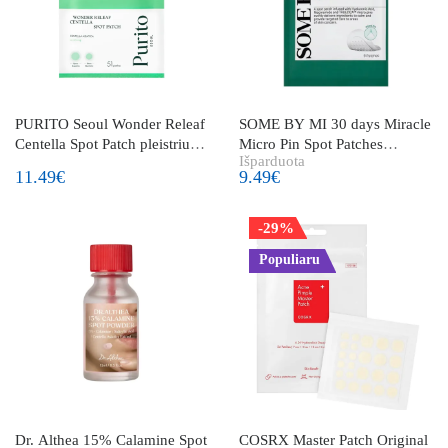
PURITO Seoul Wonder Releaf
SOME BY MI 30 days Miracle
Centella Spot Patch pleistriukai
Micro Pin Spot Patches
Išparduota
spuogams
pleistriukai spuogams su
11.49€
9.49€
mikroadatėlėmis
-29%
Populiaru
Dr. Althea 15% Calamine Spot
COSRX Master Patch Original