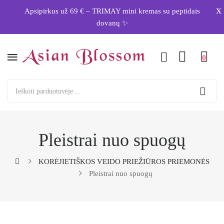
x
Apsipirkus už 69 € – TRIMAY mini kremas su peptidais
dovanų ✨
0
Pleistrai nuo spuogų
KORĖJIETIŠKOS VEIDO PRIEŽIŪROS PRIEMONĖS
Pleistrai nuo spuogų