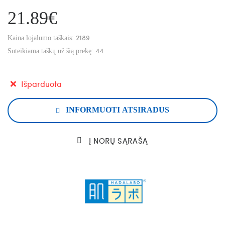
21.89€
2189
Kaina lojalumo taškais:
44
Suteikiama taškų už šią prekę:
Išparduota
INFORMUOTI ATSIRADUS
Į NORŲ SĄRAŠĄ