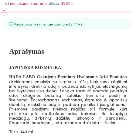
Iki
nemokamo siuntimo
trūksta:
45,00 €
Mėginukas kiekvienoje siuntoje (VIP 3x)
Aprašymas
JAPONIŠKA KOSMETIKA
HADA LABO Gokujyun Premium Hyaluronic Acid Emulsion
drėkinamoji emulsija su septynių rūšių hialurono rūgštimi
intensyviai drėkina odą ir padeda išlaikyti jos elastingumą
bei švytėjimą visą dieną. Lengva formulė padeda palaikyti
odos drėgmės balansą, suteikia komforto pojūtį ir
švelnumą. Polisacharidas sachranas, išgautas iš japoniškų
dumblių, minkština odą ir padeda palaikyti jos glotnumą.
Priemonė pasižymi švelniai rūgščia pH formule, kuri
prisitaiko prie natūralaus odos balanso. Be kvapiųjų
medžiagų, dirbtinių dažiklių, alkoholio ir parabenų.
Reguliariai naudojant, oda atrodo sudrėkinta ir švelni.
Tūris: 140 ml