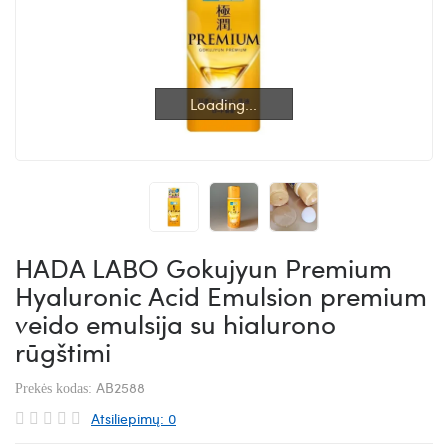
Loading...
Loading...
HADA LABO Gokujyun Premium
Hyaluronic Acid Emulsion premium
veido emulsija su hialurono
rūgštimi
AB2588
Prekės kodas:
Atsiliepimų: 0