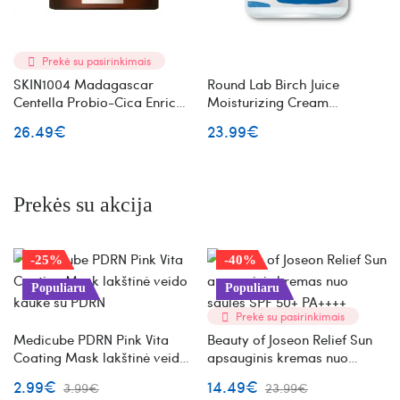
Prekė su pasirinkimais
SKIN1004 Madagascar
Round Lab Birch Juice
Centella Probio-Cica Enrich
Moisturizing Cream
Cream veido kremas su
drėkinantis veido kremas su
26.49€
23.99€
probiotikais
beržų sultimis
Prekės su akcija
-25%
-40%
Populiaru
Populiaru
Prekė su pasirinkimais
Medicube PDRN Pink Vita
Beauty of Joseon Relief Sun
Coating Mask lakštinė veido
apsauginis kremas nuo
kaukė su PDRN
saulės SPF 50+ PA++++
2.99€
14.49€
3.99€
23.99€