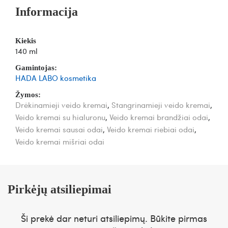
Informacija
Kiekis
140 ml
Gamintojas:
HADA LABO kosmetika
Žymos:
Drėkinamieji veido kremai
,
Stangrinamieji veido kremai
,
Veido kremai su hialuronu
,
Veido kremai brandžiai odai
,
Veido kremai sausai odai
,
Veido kremai riebiai odai
,
Veido kremai mišriai odai
Pirkėjų atsiliepimai
Ši prekė dar neturi atsiliepimų. Būkite pirmas