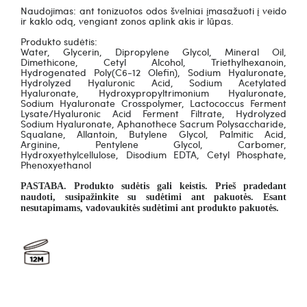
Naudojimas: ant tonizuotos odos švelniai įmasažuoti į veido
ir kaklo odą, vengiant zonos aplink akis ir lūpas.
Produkto sudėtis:
Water, Glycerin, Dipropylene Glycol, Mineral Oil,
Dimethicone, Cetyl Alcohol, Triethylhexanoin,
Hydrogenated Poly(C6-12 Olefin), Sodium Hyaluronate,
Hydrolyzed Hyaluronic Acid, Sodium Acetylated
Hyaluronate, Hydroxypropyltrimonium Hyaluronate,
Sodium Hyaluronate Crosspolymer, Lactococcus Ferment
Lysate/Hyaluronic Acid Ferment Filtrate, Hydrolyzed
Sodium Hyaluronate, Aphanothece Sacrum Polysaccharide,
Squalane, Allantoin, Butylene Glycol, Palmitic Acid,
Arginine, Pentylene Glycol, Carbomer,
Hydroxyethylcellulose, Disodium EDTA, Cetyl Phosphate,
Phenoxyethanol
PASTABA. Produkto sudėtis gali keistis. Prieš pradedant
naudoti, susipažinkite su sudėtimi ant pakuotės. Esant
nesutapimams, vadovaukitės sudėtimi ant produkto pakuotės.