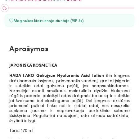
Mėginukas kiekvienoje siuntoje (VIP 3x)
Aprašymas
JAPONIŠKA KOSMETIKA
HADA LABO Gokujyun Hyaluronic Acid Lotion
itin lengvas
drėkinamasis losjonas, primenantis vandenį, greitai įsigeria
ir suteikia odai gaivumo pojūtį, jos neapsunkindamas.
Formulėje esanti smulkaus molekulinio dydžio hialurono
rūgštis padeda palaikyti odos drėgmės balansą ir suteikia
jai švelnumo bei elastingumo pojūtį. Dėl lengvos tekstūros
priemonė puikiai tinka net ir riebiai odai, nes nesukelia
sunkumo jausmo ir neprovokuoja perteklinio sebumo
išsiskyrimo. Reguliariai naudojant, oda atrodo sudrėkinta,
švytinti ir lygi.
Tūris: 170 ml