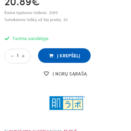
20.89€
Kaina lojalumo taškais:
2089
Suteikiama taškų už šią prekę:
42
Turime sandėlyje
-
+
Į KREPŠELĮ
Į NORŲ SĄRAŠĄ
nemokamo siuntimo
Iki
trūksta:
45,00 €