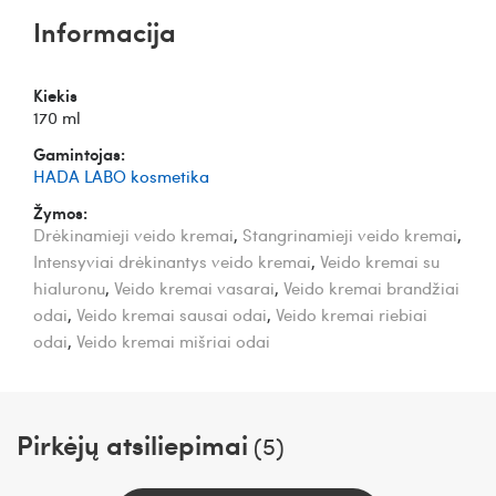
Informacija
Kiekis
170 ml
Gamintojas:
HADA LABO kosmetika
Žymos:
Drėkinamieji veido kremai
,
Stangrinamieji veido kremai
,
Intensyviai drėkinantys veido kremai
,
Veido kremai su
hialuronu
,
Veido kremai vasarai
,
Veido kremai brandžiai
odai
,
Veido kremai sausai odai
,
Veido kremai riebiai
odai
,
Veido kremai mišriai odai
Pirkėjų atsiliepimai
(5)