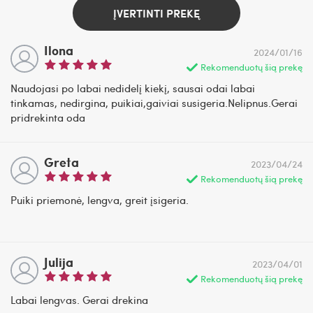
ĮVERTINTI PREKĘ
Ilona
2024/01/16
Rekomenduotų šią prekę
Naudojasi po labai nedidelį kiekį, sausai odai labai
tinkamas, nedirgina, puikiai,gaiviai susigeria.Nelipnus.Gerai
pridrekinta oda
Greta
2023/04/24
Rekomenduotų šią prekę
Puiki priemonė, lengva, greit įsigeria.
Julija
2023/04/01
Rekomenduotų šią prekę
Labai lengvas. Gerai drekina