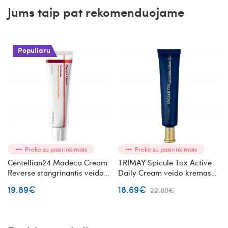
Jums taip pat rekomenduojame
Populiaru
Prekė su pasirinkimais
Prekė su pasirinkimais
Centellian24 Madeca Cream
TRIMAY Spicule Tox Active
Reverse stangrinantis veido
Daily Cream veido kremas
kremas
su mikroadatėlėmis
19.89€
18.69€
22.89€