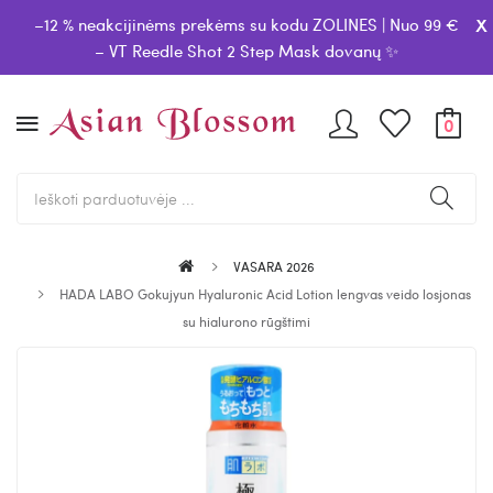
x
–12 % neakcijinėms prekėms su kodu ZOLINES | Nuo 99 €
– VT Reedle Shot 2 Step Mask dovanų ✨
0
VASARA 2026
HADA LABO Gokujyun Hyaluronic Acid Lotion lengvas veido losjonas
su hialurono rūgštimi