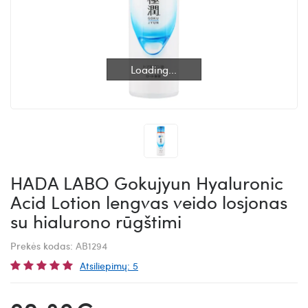
Loading...
Loading...
HADA LABO Gokujyun Hyaluronic
Acid Lotion lengvas veido losjonas
su hialurono rūgštimi
Prekės kodas:
AB1294
Atsiliepimų: 5