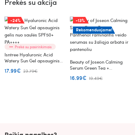
Prekės su akcija
-24%
-13%
Rekomenduojame!
Prekė su pasirinkimais
Isntree Hyaluronic Acid
Watery Sun Gel apsauginis
Beauty of Joseon Calming
gelis nuo saulės SPF50+
Serum Green Tea +
17.99€
23.79€
PA++++
Panthenol raminantis veido
16.99€
19.49€
serumas su žaliąja arbata ir
pantenoliu
Reikia pagalbos?