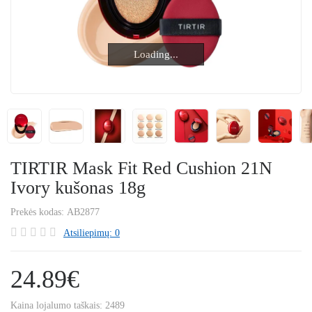
Loading...
Loading...
TIRTIR Mask Fit Red Cushion 21N
Ivory kušonas 18g
Prekės kodas:
AB2877
Atsiliepimų: 0
24.89€
Kaina lojalumo taškais:
2489