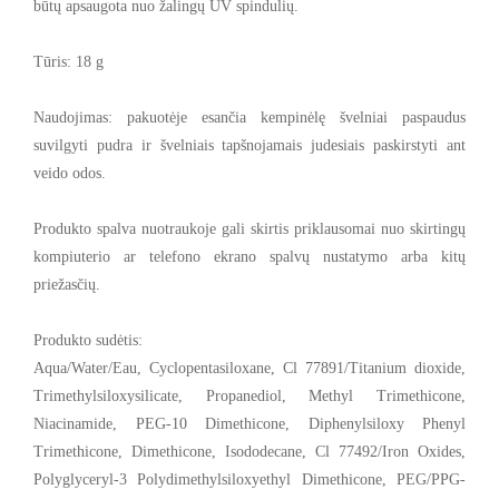
būtų apsaugota nuo žalingų UV spindulių.
Tūris: 18 g
Naudojimas: pakuotėje esančia kempinėlę švelniai paspaudus
suvilgyti pudra ir švelniais tapšnojamais judesiais paskirstyti ant
veido odos.
Produkto spalva nuotraukoje gali skirtis priklausomai nuo skirtingų
kompiuterio ar telefono ekrano spalvų nustatymo arba kitų
priežasčių.
Produkto sudėtis:
Aqua/Water/Eau, Cyclopentasiloxane, Cl 77891/Titanium dioxide,
Trimethylsiloxysilicate, Propanediol, Methyl Trimethicone,
Niacinamide, PEG-10 Dimethicone, Diphenylsiloxy Phenyl
Trimethicone, Dimethicone, Isododecane, Cl 77492/Iron Oxides,
Polyglyceryl-3 Polydimethylsiloxyethyl Dimethicone, PEG/PPG-