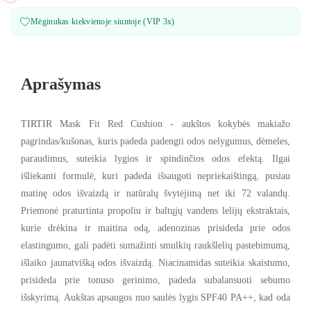
Mėginukas kiekvienoje siuntoje (VIP 3x)
Aprašymas
TIRTIR Mask Fit Red Cushion - aukštos kokybės makiažo
pagrindas/kušonas, kuris padeda padengti odos nelygumus, dėmeles,
paraudimus, suteikia lygios ir spindinčios odos efektą. Ilgai
išliekanti formulė, kuri padeda išsaugoti nepriekaištingą, pusiau
matinę odos išvaizdą ir natūralų švytėjimą net iki 72 valandų.
Priemonė praturtinta propoliu ir baltųjų vandens lelijų ekstraktais,
kurie drėkina ir maitina odą, adenozinas
prisideda prie
odos
elastingumo, gali padėti
sumažinti smulkių raukšlelių pastebimumą,
išlaiko jaunatvišką odos išvaizdą. Niacinamidas suteikia skaistumo,
prisideda prie tonuso gerinimo,
padeda subalansuoti sebumo
išskyrimą
. Aukštas apsaugos nuo saulės lygis SPF40 PA++, kad oda