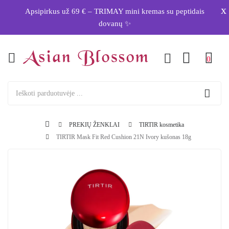
x
Apsipirkus už 69 € – TRIMAY mini kremas su peptidais
dovanų ✨
0
PREKIŲ ŽENKLAI
TIRTIR kosmetika
TIRTIR Mask Fit Red Cushion 21N Ivory kušonas 18g