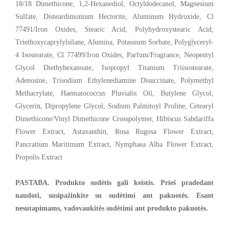
18/18 Dimethicone, 1,2-Hexanediol, Octyldodecanol, Magnesium
Sulfate, Disteardimonium Hectorite, Aluminum Hydroxide, Cl
77491/Iron Oxides, Stearic Acid, Polyhydroxystearic Acid,
Triethoxycaprylylsilane, Alumina, Potassium Sorbate, Polyglyceryl-
4 Isostearate, Cl 77499/Iron Oxides, Parfum/Fragrance, Neopentyl
Glycol Diethyhexanoate, Isopropyl Titanium Triisostearate,
Adenosine, Trisodium Ethylenediamine Disuccinate, Polymethyl
Methacrylate, Haematococcus Pluvialis Oil, Butylene Glycol,
Glycerin, Dipropylene Glycol, Sodium Palmitoyl Proline, Cetearyl
Dimethicone/Vinyl Dimethicone Crosspolymer, Hibiscus Sabdariffa
Flower Extract, Astaxanthin, Rosa Rugosa Flower Extract,
Pancratium Maritimum Extract, Nymphaea Alba Flower Extract,
Propolis Extract
PASTABA. Produkto sudėtis gali keistis. Prieš pradedant
naudoti, susipažinkite su sudėtimi ant pakuotės. Esant
nesutapimams, vadovaukitės sudėtimi ant produkto pakuotės.