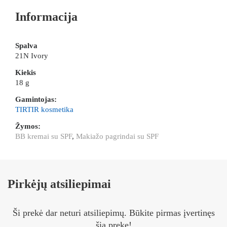
Informacija
Spalva
21N Ivory
Kiekis
18 g
Gamintojas:
TIRTIR kosmetika
Žymos:
BB kremai su SPF
,
Makiažo pagrindai su SPF
Pirkėjų atsiliepimai
Ši prekė dar neturi atsiliepimų. Būkite pirmas įvertinęs
šią prekę!