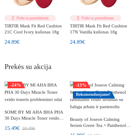
Prekė su pasirinkimais
Prekė su pasirinkimais
TIRTIR Mask Fit Red Cushion
TIRTIR Mask Fit Red Cushion
21C Cool Ivory kušonas 18g
17N Vanilla kušonas 18g
24.89€
24.89€
Prekės su akcija
-24%
-13%
Rekomenduojame!
SOME BY MI AHA BHA PHA
30 Days Miracle Toner veido
Beauty of Joseon Calming
toneris probleminei odai
Serum Green Tea + Panthenol
15.49€
20.49€
raminantis veido serumas su