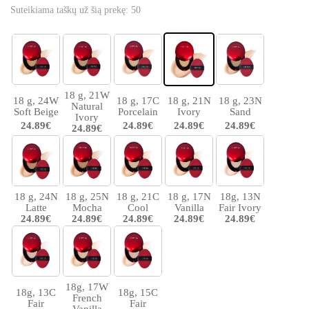
Suteikiama taškų už šią prekę:
50
18 g, 21W
18 g, 24W
18 g, 17C
18 g, 21N
18 g, 23N
Natural
Soft Beige
Porcelain
Ivory
Sand
Ivory
24.89€
24.89€
24.89€
24.89€
24.89€
18 g, 24N
18 g, 25N
18 g, 21C
18 g, 17N
18g, 13N
Latte
Mocha
Cool
Vanilla
Fair Ivory
24.89€
24.89€
24.89€
24.89€
24.89€
18g, 17W
18g, 13C
18g, 15C
French
Fair
Fair