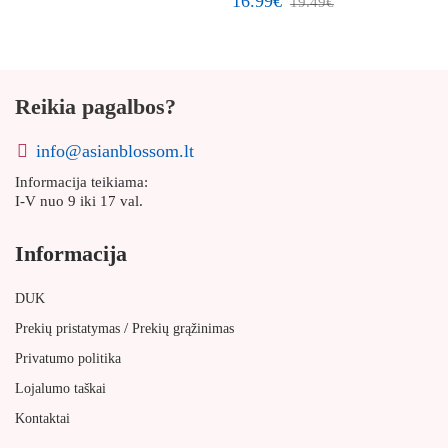
16.99€
19.49€
žaliąja arbata ir pantenoliu
Reikia pagalbos?
info@asianblossom.lt
Informacija teikiama:
I-V nuo 9 iki 17 val.
Informacija
DUK
/
Prekių pristatymas
Prekių grąžinimas
Privatumo politika
Lojalumo taškai
Kontaktai