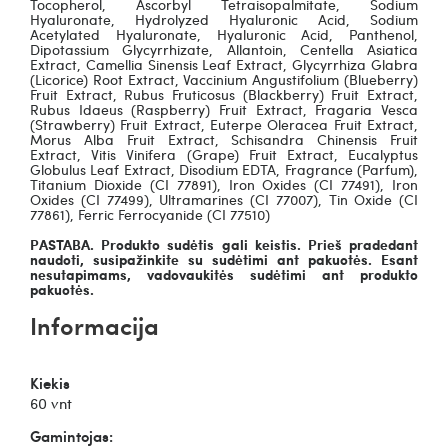
Tocopherol, Ascorbyl Tetraisopalmitate, Sodium
Hyaluronate, Hydrolyzed Hyaluronic Acid, Sodium
Acetylated Hyaluronate, Hyaluronic Acid, Panthenol,
Dipotassium Glycyrrhizate, Allantoin, Centella Asiatica
Extract, Camellia Sinensis Leaf Extract, Glycyrrhiza Glabra
(Licorice) Root Extract, Vaccinium Angustifolium (Blueberry)
Fruit Extract, Rubus Fruticosus (Blackberry) Fruit Extract,
Rubus Idaeus (Raspberry) Fruit Extract, Fragaria Vesca
(Strawberry) Fruit Extract, Euterpe Oleracea Fruit Extract,
Morus Alba Fruit Extract, Schisandra Chinensis Fruit
Extract, Vitis Vinifera (Grape) Fruit Extract, Eucalyptus
Globulus Leaf Extract, Disodium EDTA, Fragrance (Parfum),
Titanium Dioxide (CI 77891), Iron Oxides (CI 77491), Iron
Oxides (CI 77499), Ultramarines (CI 77007), Tin Oxide (CI
77861), Ferric Ferrocyanide (CI 77510)
PASTABA. Produkto sudėtis gali keistis. Prieš pradedant
naudoti, susipažinkite su sudėtimi ant pakuotės. Esant
nesutapimams, vadovaukitės sudėtimi ant produkto
pakuotės.
Informacija
Kiekis
60 vnt
Gamintojas: