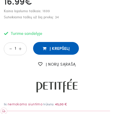
16.99€
Kaina lojalumo taškais:
1699
Suteikiama taškų už šią prekę:
34
Turime sandėlyje
-
+
Į KREPŠELĮ
Į NORŲ SĄRAŠĄ
nemokamo siuntimo
Iki
trūksta:
45,00 €