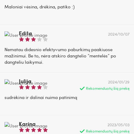
Maloniai vėsina, drėkina, patiko :)
Edita
2024/10/07
Nematau didesnio efektyvumo paburkimų paakiuose
mažinimui. Be to, nėra atskiro dangtelio “mentelės” po
dangteliu laikymui.
Julija
2024/01/29
Rekomenduotų šią prekę
sudrėkina ir dalinai nuima patinimą
Karina
2023/05/03
Rekomenduotų šią prekę