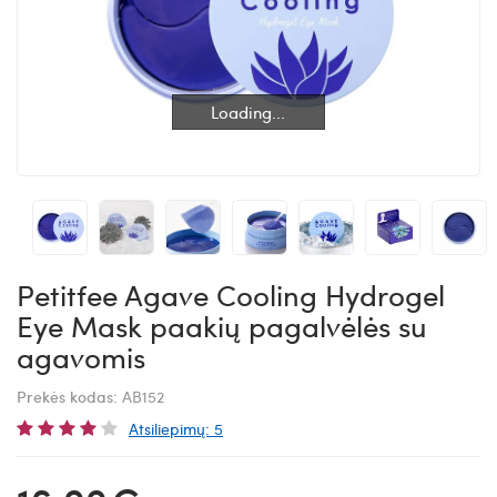
Loading...
Loading...
Petitfee Agave Cooling Hydrogel
Eye Mask paakių pagalvėlės su
agavomis
Prekės kodas:
AB152
Atsiliepimų: 5