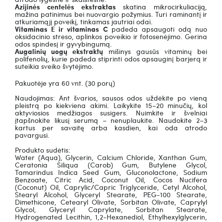
Azijinės centelės ekstraktas
s
katina mikrocirkuliaciją,
mažina patinimus bei nuovargio požymius. Turi raminantį ir
atkuriamąjį poveikį, tinkamas jautriai odai.
Vitaminas E ir vitaminas C
p
adeda apsaugoti odą nuo
oksidacinio streso, aplinkos poveikio ir fotosenėjimo. Gerina
odos spindesį ir gyvybingumą.
Augalinių uogų ekstraktų
mišinys
gausūs vitaminų bei
polifenolių, kurie padeda stiprinti odos apsauginį barjerą ir
suteikia sveiko švytėjimo.
Pakuotėje yra 60 vnt. (30 porų)
Naudojimas:
Ant švarios, sausos odos uždėkite po vieną
pleistrą po kiekviena akimi.
Laikykite 15–20 minučių, kol
aktyviosios medžiagos susigers.
Nuimkite ir švelniai
įtapšnokite likusį serumą – nenuplaukite.
Naudokite 2–3
kartus per savaitę arba kasdien, kai oda atrodo
pavargusi.
Produkto sudėtis:
Water (Aqua), Glycerin, Calcium Chloride, Xanthan Gum,
Ceratonia Siliqua (Carob) Gum, Butylene Glycol,
Tamarindus Indica Seed Gum, Gluconolactone, Sodium
Benzoate, Citric Acid, Coconut Oil, Cocos Nucifera
(Coconut) Oil, Caprylic/Capric Triglyceride, Cetyl Alcohol,
Stearyl Alcohol, Glyceryl Stearate, PEG-100 Stearate,
Dimethicone, Cetearyl Olivate, Sorbitan Olivate, Caprylyl
Glycol, Glyceryl Caprylate, Sorbitan Stearate,
Hydrogenated Lecithin, 1,2-Hexanediol, Ethylhexylglycerin,