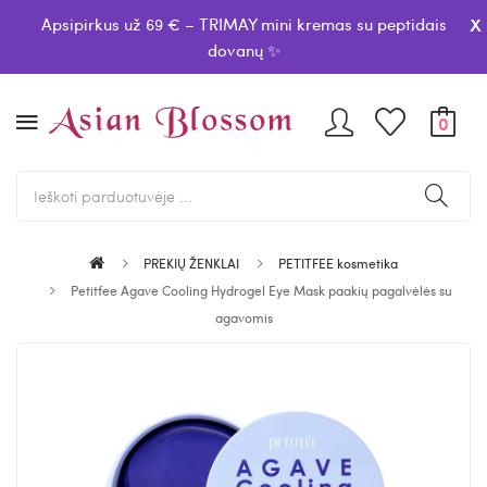
x
Apsipirkus už 69 € – TRIMAY mini kremas su peptidais
dovanų ✨
0
PREKIŲ ŽENKLAI
PETITFEE kosmetika
Petitfee Agave Cooling Hydrogel Eye Mask paakių pagalvėlės su
agavomis