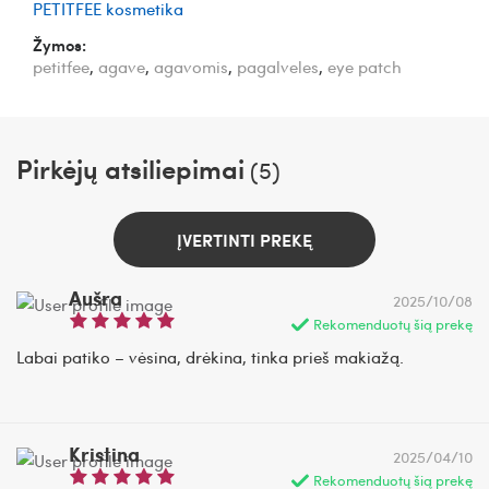
PETITFEE kosmetika
Žymos:
petitfee
,
agave
,
agavomis
,
pagalveles
,
eye patch
Pirkėjų atsiliepimai
(5)
ĮVERTINTI PREKĘ
Aušra
2025/10/08
Rekomenduotų šią prekę
Labai patiko – vėsina, drėkina, tinka prieš makiažą.
Kristina
2025/04/10
Rekomenduotų šią prekę