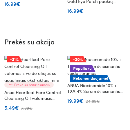
Gold Eye Patch paakių
16.99€
pagalvėlės su juodaisiais
16.99€
perlais ir auksu
Prekės su akcija
-31%
-20%
Populiaru
Rekomenduojame!
Prekė su pasirinkimais
ANUA Niacinamide 10% +
TXA 4% Serum šviesinantis
Anua Heartleaf Pore Control
veido serumas
Cleansing Oil valomasis
19.99€
24.89€
veido aliejus su augaliniais
5.49€
7.99€
ekstraktais mini