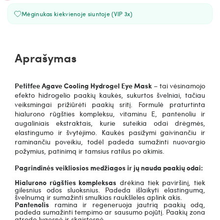
Mėginukas kiekvienoje siuntoje (VIP 3x)
Aprašymas
Petitfee Agave Cooling Hydrogel Eye Mask
– tai vėsinamojo
efekto hidrogelio paakių kaukės, sukurtos švelniai, tačiau
veiksmingai prižiūrėti paakių sritį. Formulė praturtinta
hialurono rūgšties kompleksu, vitaminu E, pantenoliu ir
augaliniais ekstraktais, kurie suteikia odai drėgmės,
elastingumo ir švytėjimo.
Kaukės pasižymi gaivinančiu ir
raminančiu poveikiu, todėl padeda sumažinti nuovargio
požymius, patinimą ir tamsius ratilus po akimis.
Pagrindinės veikliosios medžiagos ir jų nauda paakių odai:
Hialurono rūgšties kompleksas
drėkina tiek paviršinį, tiek
gilesnius odos sluoksnius. Padeda išlaikyti elastingumą,
švelnumą ir sumažinti smulkias raukšleles aplink akis.
Pantenolis
r
amina ir regeneruoja jautrią paakių odą,
padeda sumažinti tempimo ar sausumo pojūtį. Paakių zona
atrodo lygesnė ir skaistesnė.