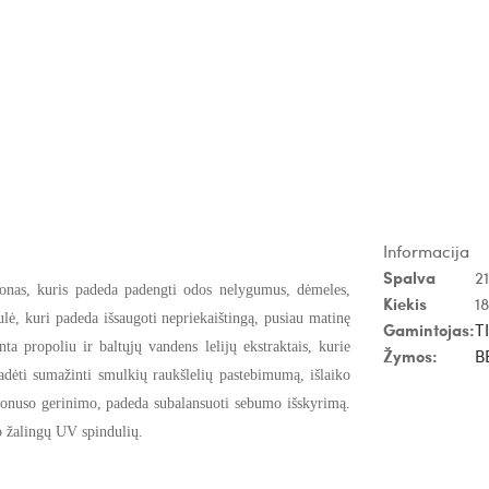
Kaina lojalumo taškais:
2489
Suteikiama taškų už šią prekę:
50
18 g, 21W
18 g, 24W
18 g, 17C
18 g, 21N
18
Natural
Soft Beige
Porcelain
Ivory
Ivory
24.89€
24.89€
24.89€
2
24.89€
Informacija
Spalva
2
nas, kuris padeda padengti odos nelygumus, dėmeles,
Kiekis
18
mulė, kuri padeda išsaugoti nepriekaištingą, pusiau matinę
Gamintojas:
T
ta propoliu ir baltųjų vandens lelijų ekstraktais, kurie
18 g, 25N
18 g, 21C
18 g, 17N
18g, 13N
1
Žymos:
B
Mocha
Cool
Vanilla
Fair Ivory
padėti
sumažinti smulkių raukšlelių pastebimumą, išlaiko
24.89€
24.89€
24.89€
24.89€
2
 tonuso gerinimo,
padeda subalansuoti sebumo išskyrimą
.
 žalingų UV spindulių.