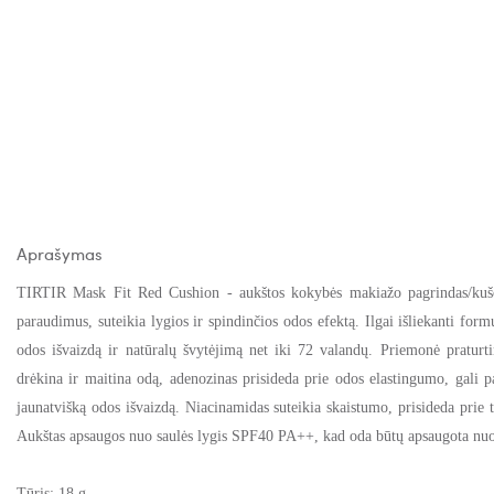
Aprašymas
TIRTIR Mask Fit Red Cushion - aukštos kokybės makiažo pagrindas/kušo
paraudimus, suteikia lygios ir spindinčios odos efektą. Ilgai išliekanti for
odos išvaizdą ir natūralų švytėjimą net iki 72 valandų. Priemonė praturtin
drėkina ir maitina odą, adenozinas
prisideda prie
odos elastingumo, gali 
jaunatvišką odos išvaizdą. Niacinamidas suteikia skaistumo, prisideda prie
Aukštas apsaugos nuo saulės lygis SPF40 PA++, kad oda būtų apsaugota nuo
Tūris: 18 g