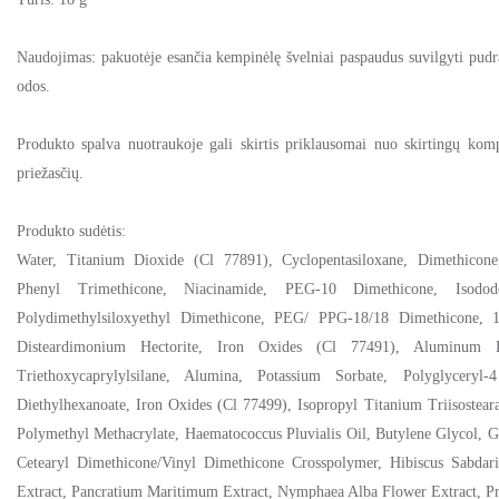
Naudojimas: pakuotėje esančia kempinėlę švelniai paspaudus suvilgyti pudra 
odos.
Produkto spalva nuotraukoje gali skirtis priklausomai nuo skirtingų kom
priežasčių.
Produkto sudėtis:
Water, Titanium Dioxide (Cl 77891), Cyclopentasiloxane, Dimethicone, 
Phenyl Trimethicone, Niacinamide, PEG-10 Dimethicone, Isodod
Polydimethylsiloxyethyl Dimethicone, PEG/ PPG-18/18 Dimethicone, 1
Disteardimonium Hectorite, Iron Oxides (Cl 77491), Aluminum Hy
Triethoxycaprylylsilane, Alumina, Potassium Sorbate, Polyglyceryl-
Diethylhexanoate, Iron Oxides (Cl 77499), Isopropyl Titanium Triisostear
Polymethyl Methacrylate, Haematococcus Pluvialis Oil, Butylene Glycol, G
Cetearyl Dimethicone/Vinyl Dimethicone Crosspolymer, Hibiscus Sabdar
Extract, Pancratium Maritimum Extract, Nymphaea Alba Flower Extract, Pr