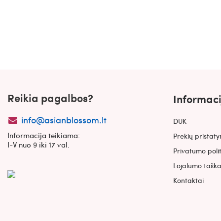
PURITO Seoul Wonder Daily Soft Touch Sunscreen apsauginis 
17.99€
21.89€
Reikia pagalbos?
Informaci
info@asianblossom.lt
DUK
Informacija teikiama:
Prekių pristat
I-V nuo 9 iki 17 val.
Privatumo poli
Lojalumo taška
Kontaktai