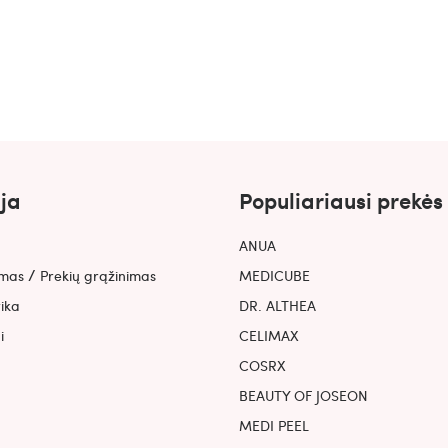
kremas nuo saulės
TRIMAY riebios ir mišrios odos rinkinys 
23.99€
30.18€
ja
Populiariausi prekės
ANUA
/
ymas
Prekių grąžinimas
MEDICUBE
tika
DR. ALTHEA
i
CELIMAX
COSRX
BEAUTY OF JOSEON
MEDI PEEL