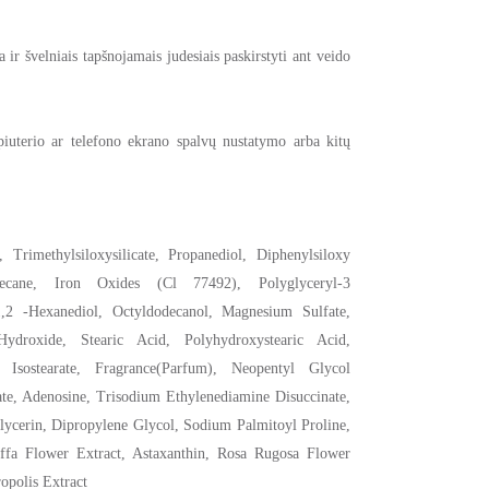
18g, 15C
Fair
24.89€
ir švelniais tapšnojamais judesiais paskirstyti ant veido
Turime sandėlyje
+
-
piuterio ar telefono ekrano spalvų nustatymo arba kitų
Į NO
Į KREPŠELĮ
Trimethylsiloxysilicate, Propanediol, Diphenylsiloxy
Jums liko:
ecane, Iron Oxides (Cl 77492), Polyglyceryl-3
00
:
00
:
00
Užsisakykite iki
12 val.
ir prekę Jums išsiųsime
,2 -Hexanediol, Octyldodecanol, Magnesium Sulfate,
droxide, Stearic Acid, Polyhydroxystearic Acid,
nemokamo siuntimo
Iki
trūksta:
45,00 €
4 Isostearate, Fragrance(Parfum), Neopentyl Glycol
ate, Adenosine, Trisodium Ethylenediamine Disuccinate,
lycerin, Dipropylene Glycol, Sodium Palmitoyl Proline,
Mėginukas kiekvienoje siuntoje (VIP 3x)
iffa Flower Extract, Astaxanthin, Rosa Rugosa Flower
opolis Extract