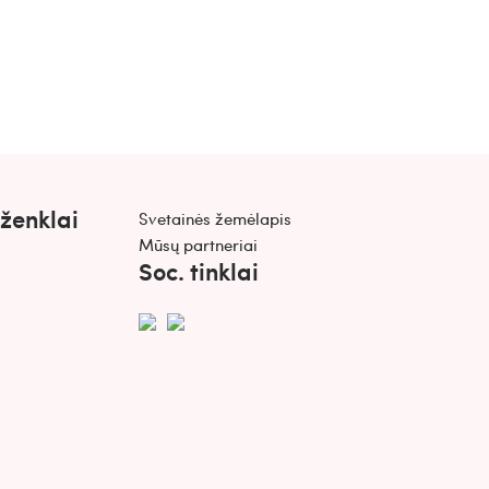
"Balanso formulė"
Daeng Gi Meo Ri Dlae Soo Hair Loss Care
16.99€
19.99€
 ženklai
Svetainės žemėlapis
Mūsų partneriai
Soc. tinklai