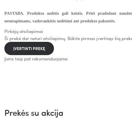
PASTABA. Produkto sudėtis gali keistis. Prieš pradedant naudoti
nesutapimams, vadovaukitės sudėtimi ant produkto pakuotės.
Pirkėjų atsiliepimai
Ši prekė dar neturi atsiliepimų. Būkite pirmas įvertinęs šią prek
ĮVERTINTI PREKĘ
Jums taip pat rekomenduojame
Prekė su pasirinkimais
TIRTIR Mask Fit Red Mini Cushion 23N Sand kušonas mini 4.5g
14.99€
Prekės su akcija
-18%