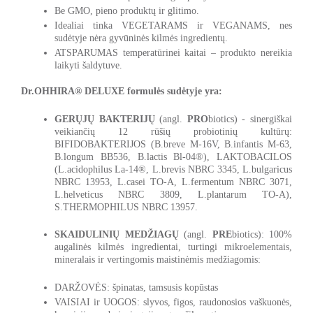
Be GMO, pieno produktų ir glitimo.
Idealiai tinka VEGETARAMS ir VEGANAMS, nes
sudėtyje nėra gyvūninės kilmės ingredientų.
ATSPARUMAS temperatūrinei kaitai – produkto nereikia
laikyti šaldytuve.
Dr.OHHIRA® DELUXE formulės sudėtyje yra:
GERŲJŲ BAKTERIJŲ
(
angl.
PRO
biotics) - sinergiškai
veikiančių 12 rūšių probiotinių kultūrų:
BIFIDOBAKTERIJOS (B.breve M-16V, B.infantis M-63,
B.longum BB536, B.lactis Bl-04®), LAKTOBACILOS
(L.acidophilus La-14®, L.brevis NBRC 3345, L.bulgaricus
NBRC 13953, L.casei TO-A, L.fermentum NBRC 3071,
L.helveticus NBRC 3809, L.plantarum TO-A),
S.THERMOPHILUS NBRC 13957.
SKAIDULINIŲ MEDŽIAGŲ
(
angl.
PRE
biotics): 100%
augalinės kilmės ingredientai, turtingi mikroelementais,
mineralais ir vertingomis maistinėmis medžiagomis:
DARŽOVĖS: špinatas, tamsusis kopūstas
VAISIAI ir UOGOS: slyvos, figos, raudonosios vaškuonės,