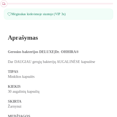
Mėginukas kiekvienoje siuntoje (VIP 3x)
Aprašymas
Gerosios bakterijos DELUXE|Dr. OHHIRA®
Dar DAUGIAU gerųjų bakterijų AUGALINĖSE kapsulėse
TIPAS
Minkštos kapsulės
KIEKIS
30 augalinių kapsulių
SKIRTA
Žarnynui
MEDŽIAGOS