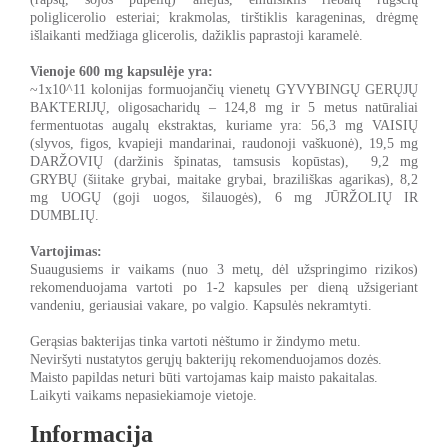
poliglicerolio esteriai; krakmolas, tirštiklis karageninas, drėgmę
išlaikanti medžiaga glicerolis, dažiklis paprastoji karamelė.
Vienoje 600 mg kapsulėje yra:
~1x10^11 kolonijas formuojančių vienetų GYVYBINGŲ GERŲJŲ
BAKTERIJŲ, oligosacharidų – 124,8 mg ir 5 metus natūraliai
fermentuotas augalų ekstraktas, kuriame yra: 56,3 mg VAISIŲ
(slyvos, figos, kvapieji mandarinai, raudonoji vaškuonė), 19,5 mg
DARŽOVIŲ (daržinis špinatas, tamsusis kopūstas), 9,2 mg
GRYBŲ (šiitake grybai, maitake grybai, braziliškas agarikas), 8,2
mg UOGŲ (goji uogos, šilauogės), 6 mg JŪRŽOLIŲ IR
DUMBLIŲ.
Vartojimas:
Suaugusiems ir vaikams (nuo 3 metų, dėl užspringimo rizikos)
rekomenduojama vartoti po 1-2 kapsules per dieną užsigeriant
vandeniu, geriausiai vakare, po valgio. Kapsulės nekramtyti.
Gerąsias bakterijas tinka vartoti nėštumo ir žindymo metu.
Neviršyti nustatytos gerųjų bakterijų rekomenduojamos dozės.
Maisto papildas neturi būti vartojamas kaip maisto pakaitalas.
Laikyti vaikams nepasiekiamoje vietoje.
Informacija