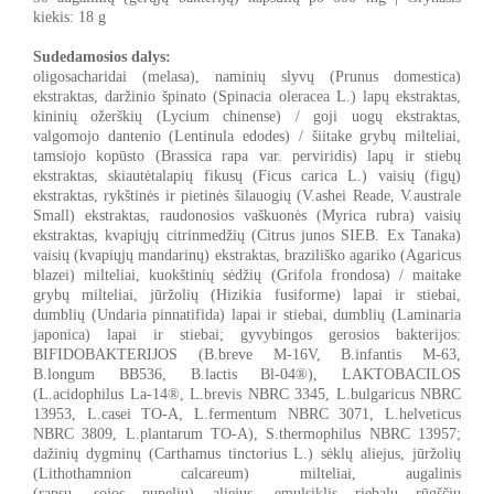
kiekis: 18 g
Sudedamosios dalys:
oligosacharidai (melasa), naminių slyvų (Prunus domestica)
ekstraktas, daržinio špinato (Spinacia oleracea L.) lapų ekstraktas,
kininių ožerškių (Lycium chinense) / goji uogų ekstraktas,
valgomojo dantenio (Lentinula edodes) / šiitake grybų milteliai,
tamsiojo kopūsto (Brassica rapa var. perviridis) lapų ir stiebų
ekstraktas, skiautėtalapių fikusų (Ficus carica L.) vaisių (figų)
ekstraktas, rykštinės ir pietinės šilauogių (V.ashei Reade, V.australe
Small) ekstraktas, raudonosios vaškuonės (Myrica rubra) vaisių
ekstraktas, kvapiųjų citrinmedžių (Citrus junos SIEB. Ex Tanaka)
vaisių (kvapiųjų mandarinų) ekstraktas, braziliško agariko (Agaricus
blazei) milteliai, kuokštinių sėdžių (Grifola frondosa) / maitake
grybų milteliai, jūržolių (Hizikia fusiforme) lapai ir stiebai,
dumblių (Undaria pinnatifida) lapai ir stiebai, dumblių (Laminaria
japonica) lapai ir stiebai; gyvybingos gerosios bakterijos:
BIFIDOBAKTERIJOS (B.breve M-16V, B.infantis M-63,
B.longum BB536, B.lactis Bl-04®), LAKTOBACILOS
(L.acidophilus La-14®, L.brevis NBRC 3345, L.bulgaricus NBRC
13953, L.casei TO-A, L.fermentum NBRC 3071, L.helveticus
NBRC 3809, L.plantarum TO-A), S.thermophilus NBRC 13957;
dažinių dygminų (Carthamus tinctorius L.) sėklų aliejus, jūržolių
(Lithothamnion calcareum) milteliai, augalinis
(rapsų,
sojos
pupelių) aliejus, emulsiklis riebalų rūgščių