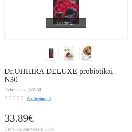
Loading...
Loading...
Dr.OHHIRA DELUXE probiotikai
N30
Prekės kodas:
ABV50
Atsiliepimų: 0
33.89€
Kaina lojalumo taškais:
3389