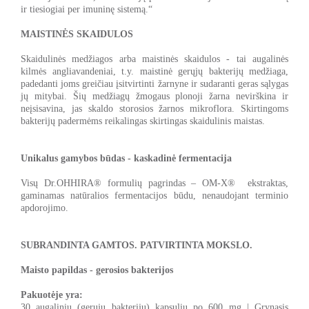
ir tiesiogiai per imuninę sistemą.“
MAISTINĖS SKAIDULOS
Skaidulinės medžiagos arba maistinės skaidulos - tai augalinės
kilmės angliavandeniai, t.y. maistinė gerųjų bakterijų medžiaga,
padedanti joms greičiau įsitvirtinti žarnyne ir sudaranti geras sąlygas
jų mitybai. Šių medžiagų žmogaus plonoji žarna nevirškina ir
neįsisavina, jas skaldo storosios žarnos mikroflora. Skirtingoms
bakterijų padermėms reikalingas skirtingas skaidulinis maistas.
Unikalus gamybos būdas - kaskadinė fermentacija
Visų Dr.OHHIRA® formulių pagrindas – OM-X® ekstraktas,
gaminamas natūralios fermentacijos būdu, nenaudojant terminio
apdorojimo.
SUBRANDINTA GAMTOS. PATVIRTINTA MOKSLO.
Maisto papildas - gerosios bakterijos
Pakuotėje yra:
30 augalinių (gerųjų bakterijų) kapsulių po 600 mg | Grynasis