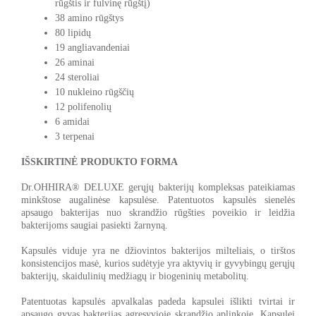
rūgštis ir fulvinę rūgštį)
38 amino rūgštys
80 lipidų
19 angliavandeniai
26 aminai
24 steroliai
10 nukleino rūgščių
12 polifenolių
6 amidai
3 terpenai
IŠSKIRTINĖ PRODUKTO FORMA
Dr.OHHIRA® DELUXE gerųjų bakterijų kompleksas pateikiamas
minkštose augalinėse kapsulėse. Patentuotos kapsulės sienelės
apsaugo bakterijas nuo skrandžio rūgšties poveikio ir leidžia
bakterijoms saugiai pasiekti žarnyną.
Kapsulės viduje yra ne džiovintos bakterijos milteliais, o tirštos
konsistencijos masė, kurios sudėtyje yra aktyvių ir gyvybingų gerųjų
bakterijų, skaidulinių medžiagų ir biogeninių metabolitų.
Patentuotas kapsulės apvalkalas padeda kapsulei išlikti tvirtai ir
apsaugo gyvas bakterijas agresyvioje skrandžio aplinkoje. Kapsulei