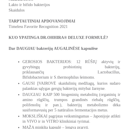
Lakto ir bifido bakterijos
Skaidulos
TARPTAUTINIAI APDOVANOJIMAI
Timeless Favorite Recognition 2021
KUO YPATINGA DR.OHHIRA® DELUXE FORMULĖ?
Dar DAUGIAU bakterijų AUGALINĖSE kapsulėse
GEROSIOS BAKTERIJOS: 12 RŪŠIŲ aktyvių ir
gyvybingų probiotinių bakterijų,
priklausančių
Lactobacillus,
Bifidobacterium
ir
S.thermophilus
šeimoms.
GAUSI ĮVAIROVĖ skaidulinių medžiagų, kurios sudaro
palankias sąlygas gerųjų bakterijų mitybai žarnyne.
DAUGIAU KAIP 500 biogeninių metabolitų (organinių ir
amino rūgščių, trumpos grandinės riebalų rūgščių,
polifenolių ir pan.), bakterijų metabolizmo dėka
susiformavusių per 5 natūralios fermentacijos metus.
MOKSLIŠKAI pagrįstas veiksmingumas – Japonijoje atlikti
in VIVO ir in VITRO klinikiniai tyrimai.
MAŽA minkšta kapsulė – lengva praryti.