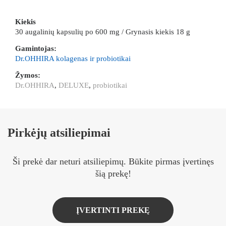
Kiekis
30 augalinių kapsulių po 600 mg / Grynasis kiekis 18 g
Gamintojas:
Dr.OHHIRA kolagenas ir probiotikai
Žymos:
Dr.OHHIRA
,
DELUXE
,
probiotikai
Pirkėjų atsiliepimai
Ši prekė dar neturi atsiliepimų. Būkite pirmas įvertinęs
šią prekę!
ĮVERTINTI PREKĘ