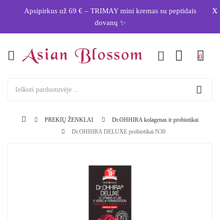
x
Apsipirkus už 69 € – TRIMAY mini kremas su peptidais
dovanų ✨
0
PREKIŲ ŽENKLAI
Dr.OHHIRA kolagenas ir probiotikai
Dr.OHHIRA DELUXE probiotikai N30