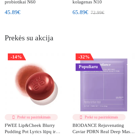
probiotikai N60
kolagenas N10
45.89€
65.89€
72.99€
Prekės su akcija
-14%
-32%
Populiaru
Prekė su pasirinkimais
Prekė su pasirinkimais
FWEE Lip&Cheek Blurry
BIODANCE Rejuvenating
Pudding Pot Lyrics lūpų ir
Caviar PDRN Real Deep Mask
skruostų dažai (RS02)
veido kaukė su ikrais ir PDRN