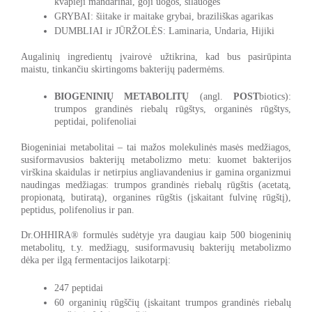
kvapieji mandarinai, goji uogos, šilauogės
GRYBAI: šiitake ir maitake grybai, braziliškas agarikas
DUMBLIAI ir JŪRŽOLĖS:
Laminaria, Undaria, Hijiki
Augalinių ingredientų įvairovė užtikrina, kad bus pasirūpinta
maistu, tinkančiu skirtingoms bakterijų padermėms.
BIOGENINIŲ METABOLITŲ
(
angl.
POST
biotics):
trumpos grandinės riebalų rūgštys, organinės rūgštys,
peptidai, polifenoliai
Biogeniniai metabolitai – tai mažos molekulinės masės medžiagos,
susiformavusios bakterijų metabolizmo metu: kuomet bakterijos
virškina skaidulas ir netirpius angliavandenius ir gamina organizmui
naudingas medžiagas: trumpos grandinės riebalų rūgštis (acetatą,
propionatą, butiratą), organines rūgštis (įskaitant fulvinę rūgštį),
peptidus, polifenolius ir pan.
Dr.OHHIRA® formulės sudėtyje yra daugiau kaip 500 biogeninių
metabolitų, t.y. medžiagų, susiformavusių bakterijų metabolizmo
dėka per ilgą fermentacijos laikotarpį:
247 peptidai
60 organinių rūgščių (įskaitant trumpos grandinės riebalų