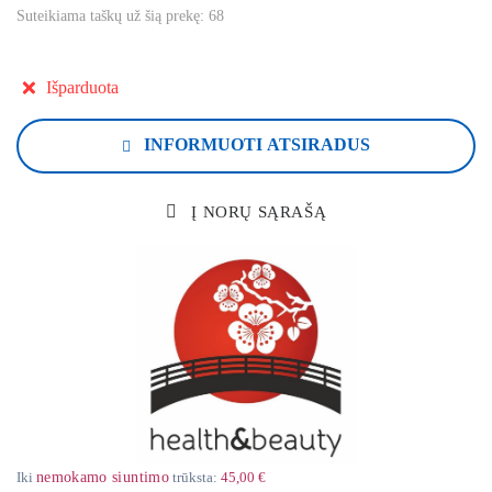
Suteikiama taškų už šią prekę:
68
Išparduota
INFORMUOTI ATSIRADUS
Į NORŲ SĄRAŠĄ
Iki
nemokamo siuntimo
trūksta:
45,00 €