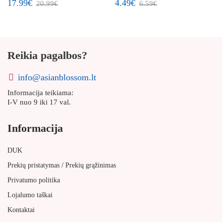
17.99€
4.49€
20.99€
6.59€
Reikia pagalbos?
info@asianblossom.lt
Informacija teikiama:
I-V nuo 9 iki 17 val.
Informacija
DUK
/
Prekių pristatymas
Prekių grąžinimas
Privatumo politika
Lojalumo taškai
Kontaktai