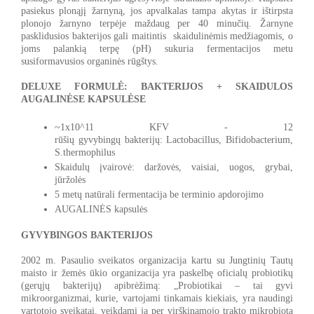
pasiekus plonąjį žarnyną, jos apvalkalas tampa akytas ir ištirpsta
plonojo žarnyno terpėje maždaug per 40 minučių. Žarnyne
pasklidusios bakterijos gali maitintis skaidulinėmis medžiagomis, o
joms palankią terpę (pH) sukuria fermentacijos metu
susiformavusios organinės rūgštys.
DELUXE FORMULĖ: BAKTERIJOS + SKAIDULOS
AUGALINĖSE KAPSULĖSE
~1x10^11 KFV - 12
rūšių gyvybingų bakterijų:
Lactobacillus, Bifidobacterium,
S.thermophilus
Skaidulų įvairovė: daržovės, vaisiai, uogos, grybai,
jūržolės
5 metų natūrali fermentacija be terminio apdorojimo
AUGALINĖS kapsulės
GYVYBINGOS BAKTERIJOS
2002 m. Pasaulio sveikatos
organizacija kartu su Jungtinių Tautų
maisto ir žemės ūkio organizacija yra paskelbę oficialų probiotikų
(gerųjų bakterijų) apibrėžimą: „Probiotikai – tai gyvi
mikroorganizmai, kurie, vartojami tinkamais kiekiais, yra naudingi
vartotojo sveikatai, veikdami ją per virškinamojo trakto mikrobiotą