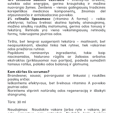
suteikia odai energijos, gerina kraujotaką ir mažina
nuovargio žymes. Ženšenis – vienas galingiausių tradicinės
korėjietiškos medicinos komponentų, žinomas dėl
atjauninančio ir antioksidacinio poveikio.
2% retinalio liposomose
(vitamino A forma) – veikia
efektyviai, tačiau švelniai: skatina ląstelių atsinaujinimą,
mažina smulkių raukšlių matomumą, gerina odos tonusą ir
tekstūrą. Retinalis yra viena veiksmingiausių retinoidų
formų, toleruojama jautrios odos.
Tiršta, bet lengvai susigerianti tekstūra – maitinanti, bet
neapsunkinanti, idealiai tinka tiek rytinei, tiek vakarinei
odos priežiūros rutinai.
Papildomi raminantys ingredientai, tokie kaip
niacinamidas, hialurono rūgštis ar žaliosios arbatos
ekstraktas (priklausomai nuo partijos), padeda sumažinti
tamsius ratilus, palaiko odos balansą ir glotnumą.
Kam skirtas šis serumas?
Brandesnei, sausai, pavargusiai ar linkusiai į raukšles
paakių sričiai.
Ieškantiems efektyvaus, bet švelnaus vitamino A poveikio
jautriai odai.
Norintiems stiprinti natūralią odos regeneraciją ir išlaikyti
stangrumą.
Tūris: 30 ml
Naudojimas:
Naudokite vakare (arba ryte + vakare, jei
oda pripratusi prie retinalio).
Nedidelį kiekį švelniai