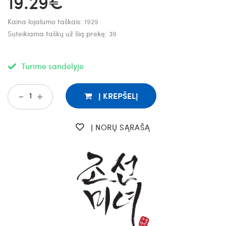
19.29€
Kaina lojalumo taškais:
1929
Suteikiama taškų už šią prekę:
39
Turime sandėlyje
-
+
Į KREPŠELĮ
Į NORŲ SĄRAŠĄ