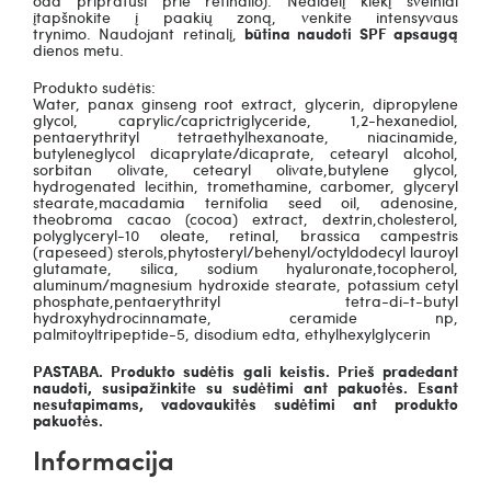
įtapšnokite į paakių zoną, venkite intensyvaus
trynimo.
Naudojant retinalį,
būtina naudoti SPF apsaugą
dienos metu.
Produkto sudėtis:
Water, panax ginseng root extract, glycerin, dipropylene
glycol, caprylic/caprictriglyceride, 1,2-hexanediol,
pentaerythrityl tetraethylhexanoate, niacinamide,
butyleneglycol dicaprylate/dicaprate, cetearyl alcohol,
sorbitan olivate, cetearyl olivate,butylene glycol,
hydrogenated lecithin, tromethamine, carbomer, glyceryl
stearate,macadamia ternifolia seed oil, adenosine,
theobroma cacao (cocoa) extract, dextrin,cholesterol,
polyglyceryl-10 oleate, retinal, brassica campestris
(rapeseed) sterols,phytosteryl/behenyl/octyldodecyl lauroyl
glutamate, silica, sodium hyaluronate,tocopherol,
aluminum/magnesium hydroxide stearate, potassium cetyl
phosphate,pentaerythrityl tetra-di-t-butyl
hydroxyhydrocinnamate, ceramide np,
palmitoyltripeptide-5, disodium edta, ethylhexylglycerin
PASTABA. Produkto sudėtis gali keistis. Prieš pradedant
naudoti, susipažinkite su sudėtimi ant pakuotės. Esant
nesutapimams, vadovaukitės sudėtimi ant produkto
pakuotės.
Informacija