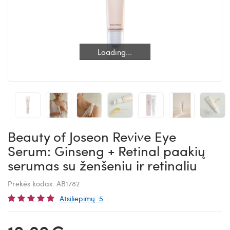
Loading...
Loading...
Beauty of Joseon Revive Eye
Serum: Ginseng + Retinal paakių
serumas su ženšeniu ir retinaliu
Prekės kodas:
AB1782
Atsiliepimų: 5