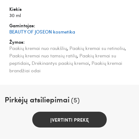
Kiekis
30 ml
Gamintojas:
BEAUTY OF JOSEON kosmetika
Žymos:
Paakių kremai nuo raukšlių
,
Paakių kremai su retinoliu
,
Paakių kremai nuo tamsių ratilų
,
Paakių kremai su
peptidais
,
Drėkinantys paakių kremai
,
Paakių kremai
brandžiai odai
Pirkėjų atsiliepimai
(5)
ĮVERTINTI PREKĘ