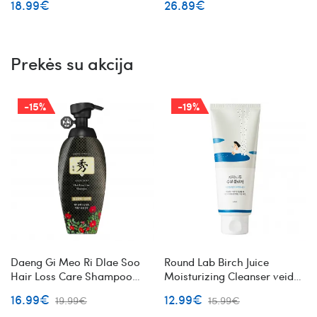
18.99€
26.89€
kremas su PDRN
Prekės su akcija
-15%
-19%
Daeng Gi Meo Ri Dlae Soo
Round Lab Birch Juice
Hair Loss Care Shampoo
Moisturizing Cleanser veido
šampūnas nuo plaukų
prausiklis su beržų sultimis
16.99€
12.99€
19.99€
15.99€
slinkimo su žolelių