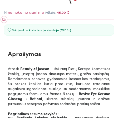
nemokamo siuntimo
Iki
trūksta:
45,00 €
Mėginukas kiekvienoje siuntoje (VIP 3x)
Aprašymas
Atrask
Beauty of Joseon
– išskirtinį Pietų Korėjos kosmetikos
ženklą, įkvėptą Joseon dinastijos moterų grožio paslapčių.
Remdamasis senovės gydomosios kosmetikos tradicijomis,
šis prekės ženklas kuria produktus, kuriuose tradiciniai
augaliniai ingredientai susilieja su moderniomis, moksliškai
pagrįstomis formulėmis. Vienas iš tokių –
Revive Eye Serum:
Ginseng + Retinal
, skirtas subtiliai, jautriai ir dažnai
pirmuosius senėjimo požymius rodančiai paakių sričiai.
Pagrindinės serumo savybės:
10% ženšenio šaknies ekstrakto
– intensyviai drėkina,