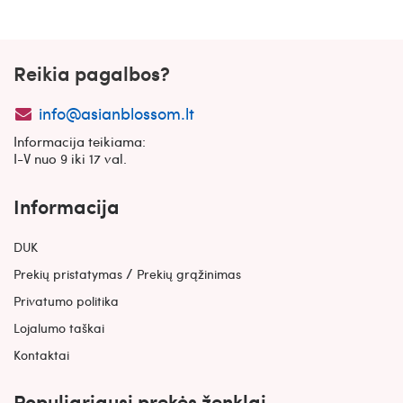
ekstraktais
Reikia pagalbos?
info@asianblossom.lt
Informacija teikiama:
I-V nuo 9 iki 17 val.
Informacija
DUK
/
Prekių pristatymas
Prekių grąžinimas
Privatumo politika
Lojalumo taškai
Kontaktai
Populiariausi prekės ženklai