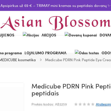
Apsipirkus už 69 € – TRIMAY mini kremas su peptidais dovanų ✨
UJIENOS
AKCIJOS
DOVAN
LOJALUMO PROGRAMA
ODOS
MEDICUBE kosmetika
Medicube PDRN Pink Peptide Eye Crea
Medicube PDRN Pink Pepti
peptidais
Prekės kodas:
AB3259
Atsiliepim