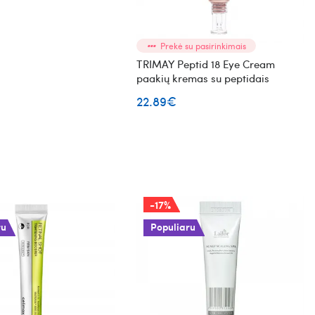
Prekė su pasirinkimais
TRIMAY Peptid 18 Eye Cream
paakių kremas su peptidais
22.89€
-17%
ru
Populiaru