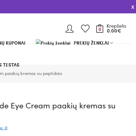
x
Krepšelis
0
0.00€
Ų KUPONAI
PREKIŲ ŽENKLAI
 TESTAS
m paakių kremas su peptidais
de Eye Cream paakių kremas su
ų: 0