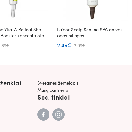
e Vita-A Retinal Shot
La'dor Scalp Scaling SPA galvos
 Booster koncentruota
odos pilingas
žiūros priemonė su
2.49€
1.89€
2.99€
 ženklai
Svetainės žemėlapis
Mūsų partneriai
Soc. tinklai