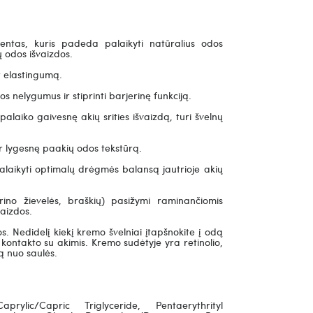
ntas, kuris padeda palaikyti natūralius odos
ų odos išvaizdos.
 elastingumą.
 nelygumus ir stiprinti barjerinę funkciją.
 palaiko gaivesnę akių srities išvaizdą, turi švelnų
r lygesnę paakių odos tekstūrą.
alaikyti optimalų drėgmės balansą jautrioje akių
arino žievelės, braškių) pasižymi raminančiomis
vaizdos.
. Nedidelį kiekį kremo švelniai įtapšnokite į odą
io kontakto su akimis. Kremo sudėtyje yra retinolio,
ą nuo saulės.
rylic/Capric Triglyceride, Pentaerythrityl