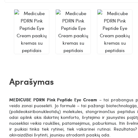
Aprašymas
MEDICUBE
PDRN Pink Peptide Eye Cream
– tai prabangus paa
veido zonai puoselėti. Jo formulė – tai pažangi biotechnologij
(polideoksiribonukleotidų) molekules, stangrinančius peptidus 
odai aplink akis išskirtinį komforto, švytėjimo ir jaunystės pojū
nuosekliai veikia raukšles, patamsėjimus, paburkimus. Itin švelni
ir puikiai tinka tiek rytinei, tiek vakarinei rutinai. Rezultata
akivaizdžiai švytinti, jauniau atrodanti paakių oda.