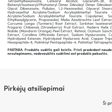
Tetraethylhexanoate, Cetearyl Alcohol, Glycereth-26, B
Behenyl/Isostearyl/Phytosteryl Dimer Dilinoleyl Dimer Dilinolea
Glycol Dibenzoate, Pullulan, 1,2-Hexanediol, Glyceryl Stea
Hydroxyethyl Acrylate/Sodium Acryloyldimethyl Taurate
Acrylate/Sodium Acryloyldimethyl Taurate Copolymer, S
Ethylhexylglycerin, Propanediol, Melia Azadirachta Leaf Extra
Curcuma Longa (Turmeric) Root Extract, Sorbitan Isostearate
Fragaria Chiloensis (Strawberry) Fruit Extract, Hedera Helix 
Nobilis (Mandarin Orange) Peel Extract, Retinol, Ocimum Sanc
Extract, Corallina Officinalis Extract, Sodium Hyaluronate, 
Hydrolyzed Extensin, Hydrolyzed Hyaluronic Acid, Copper Trip
Hexapeptide-8, Palmitoyl Pentapeptide-4, Palmitoyl Tetrapeptid
PASTABA. Produkto sudėtis gali keistis. Prieš pradedant naudot
nesutapimams, vadovaukitės sudėtimi ant produkto pakuotės.
Pirkėjų atsiliepimai
Ši p