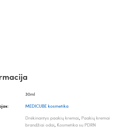
rmacija
30ml
jas:
MEDICUBE kosmetika
Drėkinantys paakių kremai
,
Paakių kremai
brandžiai odai
,
Kosmetika su PDRN