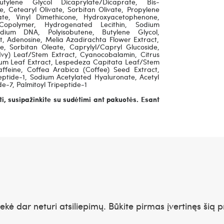
utylene Glycol Dicaprylate/Dicaprate, Bis-
te, Cetearyl Olivate, Sorbitan Olivate, Propylene
rate, Vinyl Dimethicone, Hydroxyacetophenone,
 Copolymer, Hydrogenated Lecithin, Sodium
odium DNA, Polyisobutene, Butylene Glycol,
ct, Adenosine, Melia Azadirachta Flower Extract,
, Sorbitan Oleate, Caprylyl/Capryl Glucoside,
(Ivy) Leaf/Stem Extract, Cyanocobalamin, Citrus
tum Leaf Extract, Lespedeza Capitata Leaf/Stem
Caffeine, Coffea Arabica (Coffee) Seed Extract,
eptide-1, Sodium Acetylated Hyaluronate, Acetyl
e-7, Palmitoyl Tripeptide-1
i, susipažinkite su sudėtimi ant pakuotės. Esant
rekė dar neturi atsiliepimų. Būkite pirmas įvertinęs šią p