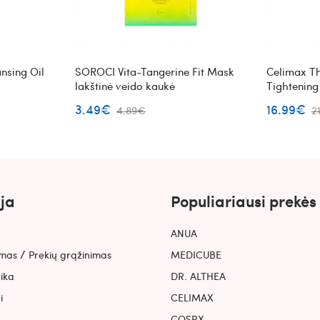
nsing Oil
SOROCI Vita-Tangerine Fit Mask
Celimax Th
lakštinė veido kaukė
Tightening
veido prie
3.49€
16.99€
4.89€
2
retinaliu
ja
Populiariausi prekės
ANUA
/
ymas
Prekių grąžinimas
MEDICUBE
tika
DR. ALTHEA
i
CELIMAX
COSRX