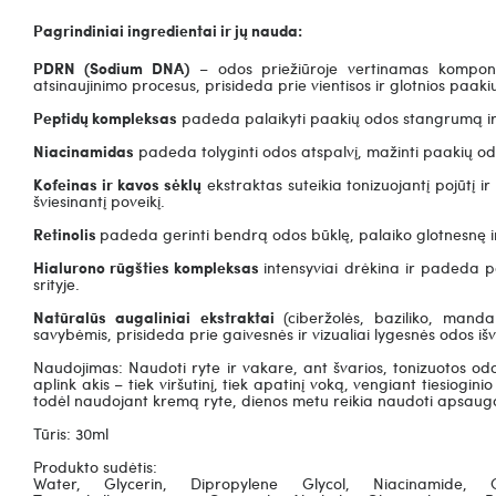
Pagrindiniai ingredientai ir jų nauda:
PDRN (Sodium DNA)
– odos priežiūroje vertinamas kompone
atsinaujinimo procesus, prisideda prie vientisos ir glotnios paaki
Peptidų kompleksas
padeda palaikyti paakių odos stangrumą ir
Niacinamidas
padeda tolyginti odos atspalvį, mažinti paakių odos
Kofeinas ir kavos sėklų
ekstraktas suteikia tonizuojantį pojūtį ir
šviesinantį poveikį.
Retinolis
padeda gerinti bendrą odos būklę, palaiko glotnesnę i
Hialurono rūgšties kompleksas
intensyviai drėkina ir padeda p
srityje.
Natūralūs augaliniai ekstraktai
(ciberžolės, baziliko, mand
savybėmis, prisideda prie gaivesnės ir vizualiai lygesnės odos iš
Naudojimas: Naudoti ryte ir vakare, ant švarios, tonizuotos odos
aplink akis – tiek viršutinį, tiek apatinį voką, vengiant tiesiogin
todėl naudojant kremą ryte, dienos metu reikia naudoti apsaug
Tūris: 30ml
Produkto sudėtis:
Water, Glycerin, Dipropylene Glycol, Niacinamide, Cap