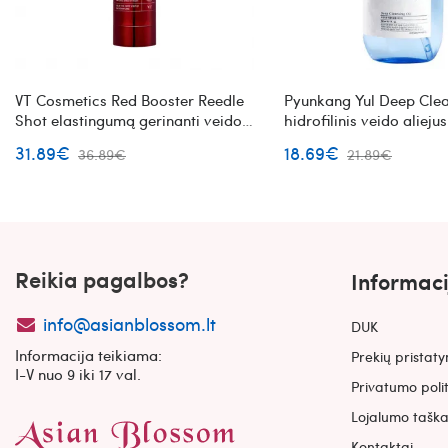
VT Cosmetics Red Booster Reedle
Pyunkang Yul Deep Clea
Shot elastingumą gerinanti veido
hidrofilinis veido aliejus
ampulė
31.89€
18.69€
36.89€
21.89€
Reikia pagalbos?
Informaci
info@asianblossom.lt
DUK
Informacija teikiama:
Prekių pristat
I-V nuo 9 iki 17 val.
Privatumo poli
Lojalumo taška
Kontaktai