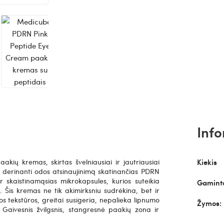
Info
kių kremas, skirtas švelniausiai ir jautriausiai
Kiekis
a, derinanti odos atsinaujinimą skatinančias PDRN
ir skaistinamąsias mikrokapsules, kurios suteikia
Gaminto
tį. Šis kremas ne tik akimirksniu sudrėkina, bet ir
os tekstūros, greitai susigeria, nepalieka lipnumo
Žymos:
s? Gaivesnis žvilgsnis, stangresnė paakių zona ir