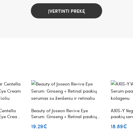
ĮVERTINTI PREKĘ
entella
Beauty of Joseon Revive Eye
AXIS-Y Ve
 Eye Cream
Serum: Ginseng + Retinal paakių
paakių se
ioliu
serumas su ženšeniu ir retinaliu
19.29€
18.89€