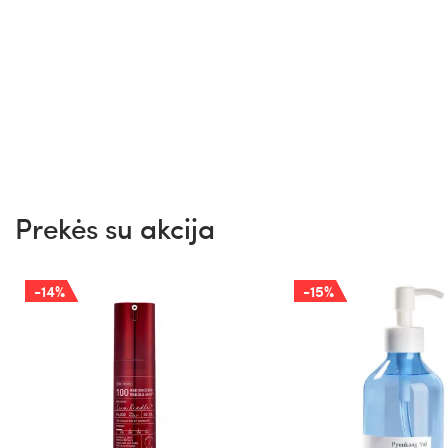
Prekės su akcija
-14%
-15%