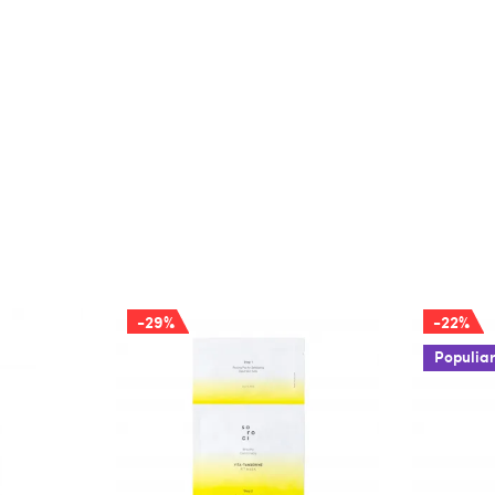
-29%
-22%
Populia