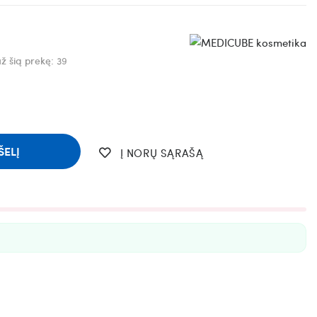
ž šią prekę:
39
ŠELĮ
Į NORŲ SĄRAŠĄ