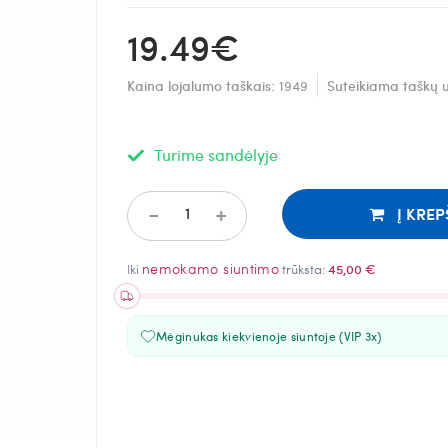
19.49€
Kaina lojalumo taškais:
1949
Suteikiama taškų u
Turime sandėlyje
-
+
Į KREP
nemokamo siuntimo
Iki
trūksta:
45,00 €
Mėginukas kiekvienoje siuntoje (VIP 3x)