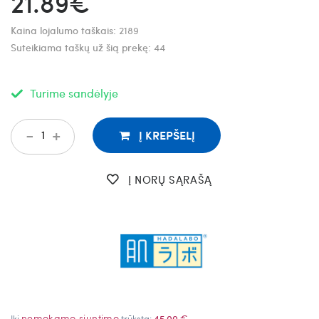
21.89€
Kaina lojalumo taškais:
2189
Suteikiama taškų už šią prekę:
44
Turime sandėlyje
-
+
Į KREPŠELĮ
Į NORŲ SĄRAŠĄ
nemokamo siuntimo
Iki
trūksta:
45,00 €