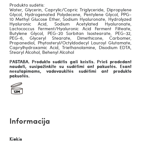
Produkto sudėtis:
Water, Glycerin, Caprylic/Capric Triglyceride, Dipropylene
Glycol, Hydrogenated Polydecene, Pentylene Glycol, PPG-
10 Methyl Glucose Ether, Sodium Hyaluronate, Hydrolyzed
Hyaluronic Acid, Sodium Acetylated Hyaluronate,
Lactococcus Ferment/Hyaluronic Acid Ferment Filteate,
Butylene Glycol, PEG-20 Sorbitan Isostearate, PEG-32,
PEG-6, Glyceryl Stearate, Dimethicone, Carbomer,
Propanediol, Phytosteryl/Octyldodecyl Lauroyl Glutamate,
Caprylhydroxamic Acid, Triethanolamine, Disodium EDTA,
Stearyl Alcohol, Behenyl Alcohol
PASTABA. Produkto sudėtis gali keistis. Prieš pradedant
naudoti, susipažinkite su sudėtimi ant pakuotės. Esant
nesutapimams, vadovaukitės sudėtimi ant produkto
pakuotės.
Informacija
Kiekis