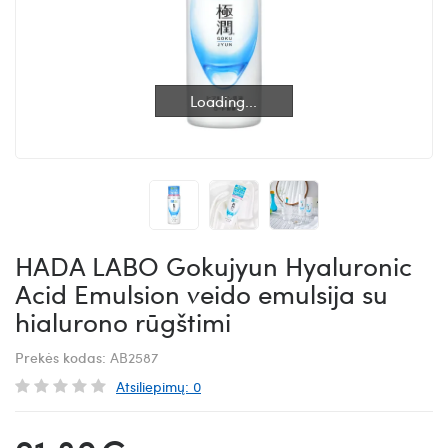
Loading...
Loading...
HADA LABO Gokujyun Hyaluronic
Acid Emulsion veido emulsija su
hialurono rūgštimi
Prekės kodas:
AB2587
Atsiliepimų: 0