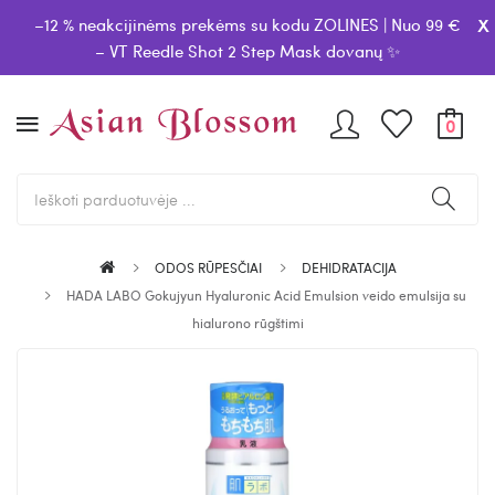
x
–12 % neakcijinėms prekėms su kodu ZOLINES | Nuo 99 €
– VT Reedle Shot 2 Step Mask dovanų ✨
0
ODOS RŪPESČIAI
DEHIDRATACIJA
HADA LABO Gokujyun Hyaluronic Acid Emulsion veido emulsija su
hialurono rūgštimi