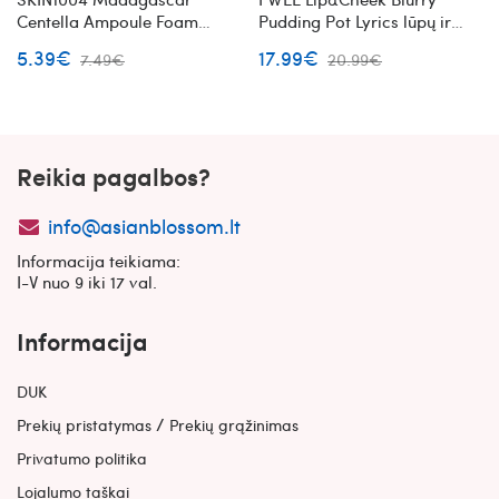
Centella Ampoule Foam
Pudding Pot Lyrics lūpų ir
veido prausiklis su azijinės
skruostų dažai (RS02)
5.39€
17.99€
7.49€
20.99€
centelės ekstraktu Mini
Reikia pagalbos?
info@asianblossom.lt
Informacija teikiama:
I-V nuo 9 iki 17 val.
Informacija
DUK
/
Prekių pristatymas
Prekių grąžinimas
Privatumo politika
Lojalumo taškai