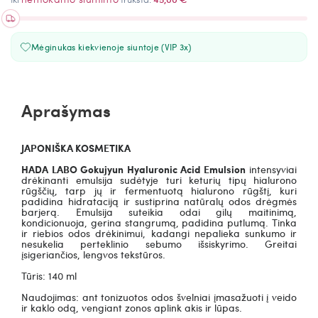
Mėginukas kiekvienoje siuntoje (VIP 3x)
Aprašymas
JAPONIŠKA KOSMETIKA
HADA LABO Gokujyun Hyaluronic Acid Emulsion
intensyviai
drėkinanti emulsija sudėtyje turi keturių tipų hialurono
rūgščių, tarp jų ir fermentuotą hialurono rūgštį, kuri
padidina hidrataciją ir sustiprina natūralų odos drėgmės
barjerą. Emulsija suteikia odai gilų maitinimą,
kondicionuoja, gerina stangrumą, padidina putlumą. Tinka
ir riebios odos drėkinimui, kadangi nepalieka sunkumo ir
nesukelia perteklinio sebumo išsiskyrimo. Greitai
įsigeriančios, lengvos tekstūros.
Tūris: 140 ml
Naudojimas: ant tonizuotos odos švelniai įmasažuoti į veido
ir kaklo odą, vengiant zonos aplink akis ir lūpas.