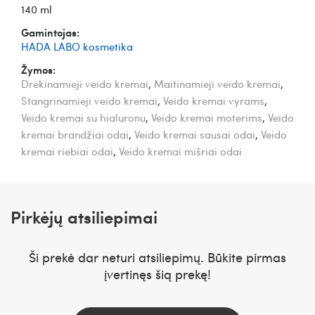
140 ml
Gamintojas:
HADA LABO kosmetika
Žymos:
Drėkinamieji veido kremai
,
Maitinamieji veido kremai
,
Stangrinamieji veido kremai
,
Veido kremai vyrams
,
Veido kremai su hialuronu
,
Veido kremai moterims
,
Veido
kremai brandžiai odai
,
Veido kremai sausai odai
,
Veido
kremai riebiai odai
,
Veido kremai mišriai odai
Pirkėjų atsiliepimai
Ši prekė dar neturi atsiliepimų. Būkite pirmas
įvertinęs šią prekę!