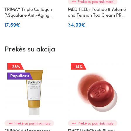
Prekė su pasirinkimais
TRIMAY Triple Collagen
MEDIPEEL+ Peptide 9 Volume
P.Squalane Anti-Aging
and Tension Tox Cream PRO
Nourishing Cream
veido kremas su peptidais
17.69€
34.99€
maitinantis veido kremas su
kolagenu
Prekės su akcija
-28%
-14%
Populiaru
Prekė su pasirinkimais
Prekė su pasirinkimais
SKIN1004 Madagascar
FWEE Lip&Cheek Blurry