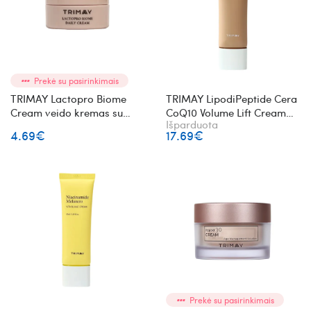
Prekė su pasirinkimais
TRIMAY Lactopro Biome
TRIMAY LipodiPeptide Cera
Cream veido kremas su
CoQ10 Volume Lift Cream
Išparduota
laktobakterijomis mini
veido kremas su
4.69€
17.69€
lipopeptidais
Prekė su pasirinkimais