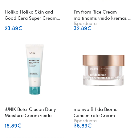
Holika Holika Skin and
I'm from Rice Cream
Good Cera Super Cream
maitinantis veido kremas su
Išparduota
veido kremas su keramidais
ryžių ekstraktu
23.89€
32.89€
iUNIK Beta-Glucan Daily
ma:nyo Bifida Biome
Moisture Cream veido
Concentrate Cream
Išparduota
kremas su beta-gliukanu
koncentruotas veido
16.89€
38.89€
kremas