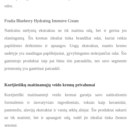
odos.
Frudia Blueberry Hydrating Intensive Cream
Natūralus mėlynių ekstraktas ne tik maitina odą, bet ir gerina jos
elastingumą. Šis kremas idealiai tinka brandžiai odai, kuriai reikia
papildomo drėkinimo ir apsaugos. Uogų ekstraktas, esantis kremo
sudėtyje yra naudingas papilkėjusiai, gyvybingumo stokojančiai odai. Šio
gamintojo produktai taip pat būna itin patrauklūs, nes savo segmente
priemonių yra ganėtinai patraukli.
Korėjietiškų maitinamųjų veido kremų privalumai
Korėjietiški maitinamieji veido kremai garsėja savo natūraliomis
formulėmis ir inovatyviais ingredientais, tokiais kaip keramidai,
pantenolis, alavijų ekstraktai ir vaisių sėklų aliejai. Šie produktai sukurti
ne tik maitinti, bet ir apsaugoti odą, todėl jie idealiai tinka žiemos
sezonui.