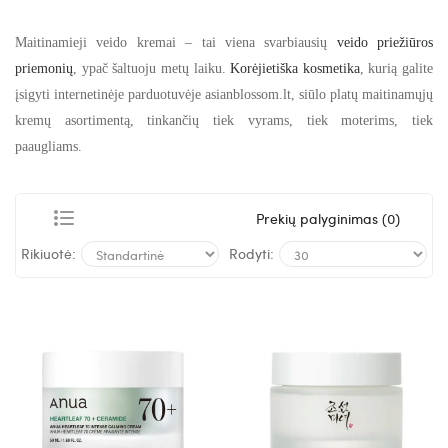
Maitinamieji veido kremai – tai viena svarbiausių
veido priežiūros
priemonių
, ypač šaltuoju metų laiku.
Korėjietiška kosmetika
, kurią galite
įsigyti internetinėje parduotuvėje asianblossom.lt, siūlo platų maitinamųjų
kremų asortimentą, tinkančių tiek vyrams, tiek moterims, tiek
paaugliams.
Prekių palyginimas (0)
Rikiuotė:
Rodyti: