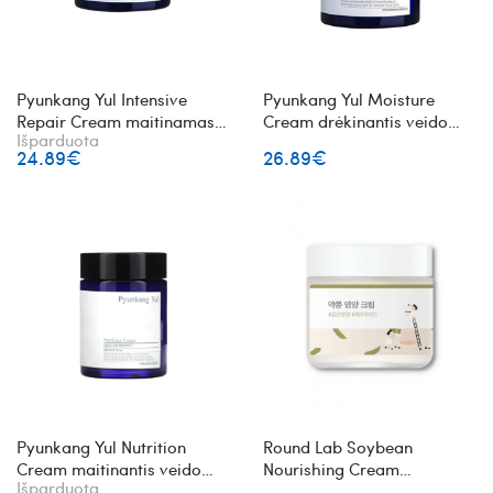
Pyunkang Yul Intensive
Pyunkang Yul Moisture
Repair Cream maitinamasis
Cream drėkinantis veido
Išparduota
ir drėkinamasis veido
kremas
24.89€
26.89€
kremas
Pyunkang Yul Nutrition
Round Lab Soybean
Cream maitinantis veido
Nourishing Cream
Išparduota
kremas
maitinantis veido kremas su