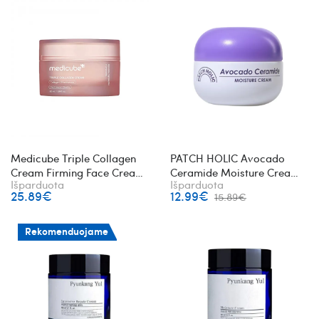
Medicube Triple Collagen
PATCH HOLIC Avocado
Cream Firming Face Cream
Ceramide Moisture Cream
Išparduota
Išparduota
veido kremas su kolagenu
veido kremas su keramidais
25.89€
12.99€
15.89€
Rekomenduojame