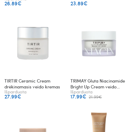
26.89€
23.89€
juodųjų sojų pupelių
ekstraktu
TIRTIR Ceramic Cream
TRIMAY Gluta Niacinamide
drėkinamasis veido kremas
Bright Up Cream veido
Išparduota
Išparduota
kremas su niacinamidu
27.99€
17.99€
21.99€