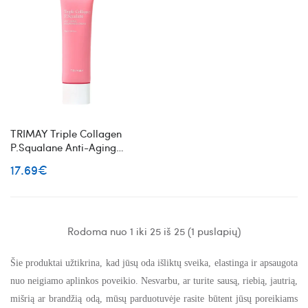
TRIMAY Triple Collagen
P.Squalane Anti-Aging
Nourishing Cream
17.69€
maitinantis veido kremas su
kolagenu
Rodoma nuo 1 iki 25 iš 25 (1 puslapių)
Šie produktai užtikrina, kad jūsų oda išliktų sveika, elastinga ir apsaugota
nuo neigiamo aplinkos poveikio. Nesvarbu, ar turite sausą, riebią, jautrią,
mišrią ar brandžią odą, mūsų parduotuvėje rasite būtent jūsų poreikiams