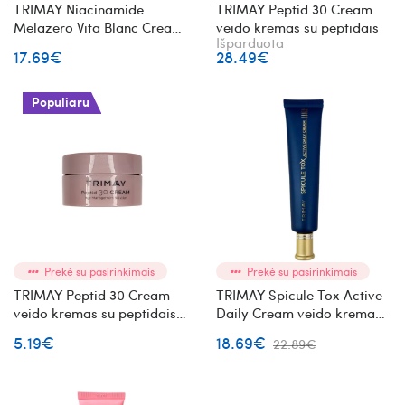
TRIMAY Niacinamide
TRIMAY Peptid 30 Cream
Melazero Vita Blanc Cream
veido kremas su peptidais
Išparduota
veido kremas su
17.69€
28.49€
niacinamidu ir šaltalankiais
Populiaru
Prekė su pasirinkimais
Prekė su pasirinkimais
TRIMAY Peptid 30 Cream
TRIMAY Spicule Tox Active
veido kremas su peptidais
Daily Cream veido kremas
mini
su mikroadatėlėmis
5.19€
18.69€
22.89€