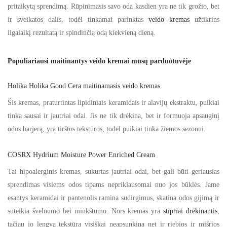
pritaikytą sprendimą. Rūpinimasis savo oda kasdien yra ne tik grožio, bet
ir sveikatos dalis, todėl tinkamai parinktas
veido kremas
užtikrins
ilgalaikį rezultatą ir spindinčią odą kiekvieną dieną.
Populiariausi maitinantys veido kremai mūsų parduotuvėje
Holika Holika Good Cera maitinamasis veido kremas
Šis kremas, praturtintas lipidiniais keramidais ir alavijų ekstraktu, puikiai
tinka sausai ir jautriai odai. Jis ne tik drėkina, bet ir formuoja apsauginį
odos barjerą, yra tirštos tekstūros, todėl puikiai tinka žiemos sezonui.
COSRX Hydrium Moisture Power Enriched Cream
Tai hipoalerginis kremas, sukurtas jautriai odai, bet gali būti geriausias
sprendimas visiems odos tipams nepriklausomai nuo jos būklės. Jame
esantys keramidai ir pantenolis ramina sudirgimus, skatina odos gijimą ir
suteikia švelnumo bei minkštumo. Nors kremas yra
stipriai drėkinantis
,
tačiau jo lengva tekstūra visiškai neapsunkina net ir riebios ir mišrios