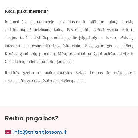
Kodėl pirkti internetu?
Internetinėje parduotuvėje asianblossom.lt siūlome platų prekių
pasirinkimą už prieinamą kainą. Pas mus itin dažnai vyksta įvairios
akcijos, todėl kokybišką produktą galite įsigyti pigiau. Be to, užsisakę
internetu sutaupysite laiko ir galėsite rinktis iš daugybės geriausių Pietų
Korėjos gamintojų produktų. Mūsų produktai pasižymi aukšta kokybe ir
žema kaina, todėl verta pirkti jau dabar.
Rinkitės geriausius maitinamuosius veido kremus ir mėgaukitės
nepriekaištinga odos išvaizda kiekvieną dieną!
Reikia pagalbos?
info@asianblossom.lt