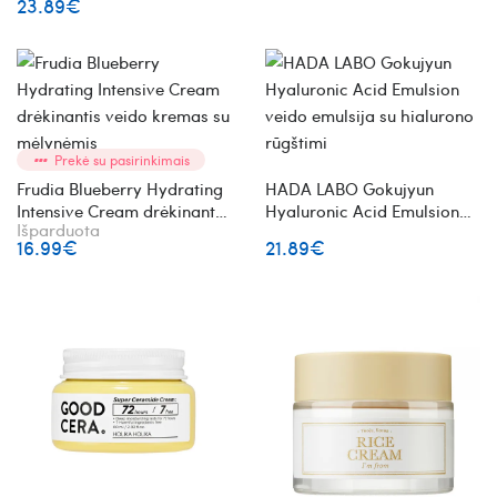
23.89€
Prekė su pasirinkimais
Frudia Blueberry Hydrating
HADA LABO Gokujyun
Intensive Cream drėkinantis
Hyaluronic Acid Emulsion
Išparduota
veido kremas su mėlynėmis
veido emulsija su hialurono
16.99€
21.89€
rūgštimi