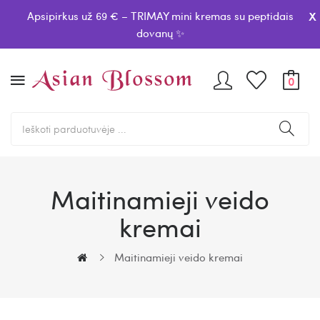
x
Apsipirkus už 69 € – TRIMAY mini kremas su peptidais
dovanų ✨
0
Maitinamieji veido
kremai
Maitinamieji veido kremai