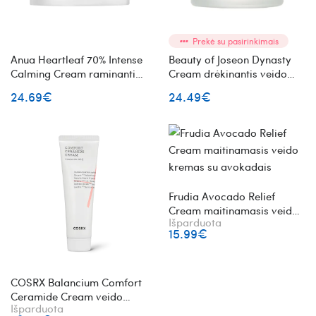
Prekė su pasirinkimais
Anua Heartleaf 70% Intense
Beauty of Joseon Dynasty
Calming Cream raminantis
Cream drėkinantis veido
veido kremas
kremas su žolelėmis
24.69€
24.49€
Frudia Avocado Relief
Cream maitinamasis veido
Išparduota
kremas su avokadais
15.99€
COSRX Balancium Comfort
Ceramide Cream veido
Išparduota
kremas su keramidais