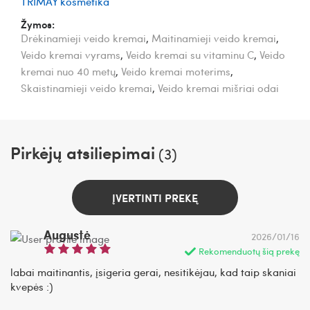
TRIMAY kosmetika
Žymos:
Drėkinamieji veido kremai
,
Maitinamieji veido kremai
,
Veido kremai vyrams
,
Veido kremai su vitaminu C
,
Veido
kremai nuo 40 metų
,
Veido kremai moterims
,
Skaistinamieji veido kremai
,
Veido kremai mišriai odai
Pirkėjų atsiliepimai
(3)
ĮVERTINTI PREKĘ
Augustė
2026/01/16
Rekomenduotų šią prekę
labai maitinantis, įsigeria gerai, nesitikėjau, kad taip skaniai
kvepės :)