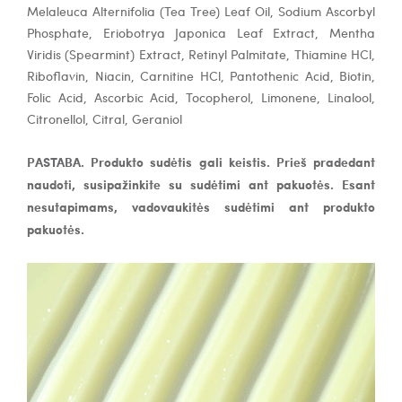
Melaleuca Alternifolia (Tea Tree) Leaf Oil, Sodium Ascorbyl
Phosphate, Eriobotrya Japonica Leaf Extract, Mentha
Viridis (Spearmint) Extract, Retinyl Palmitate, Thiamine HCl,
Riboflavin, Niacin, Carnitine HCl, Pantothenic Acid, Biotin,
Folic Acid, Ascorbic Acid, Tocopherol, Limonene, Linalool,
Citronellol, Citral, Geraniol
PASTABA. Produkto sudėtis gali keistis. Prieš pradedant
naudoti, susipažinkite su sudėtimi ant pakuotės. Esant
nesutapimams, vadovaukitės sudėtimi ant produkto
pakuotės.