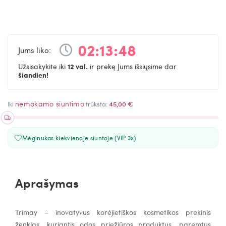
02
:
13
:
47
Jums liko:
Užsisakykite iki
12 val.
ir prekę Jums išsiųsime dar
šiandien!
nemokamo siuntimo
Iki
trūksta:
45,00 €
Mėginukas kiekvienoje siuntoje (VIP 3x)
Aprašymas
Trimay – inovatyvus korėjietiškos kosmetikos prekinis
ženklas, kuriantis odos priežiūros produktus, paremtus