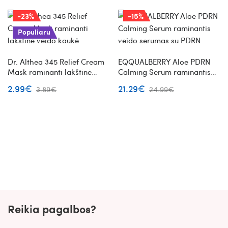
-23%
-15%
Populiaru
Dr. Althea 345 Relief Cream
EQQUALBERRY Aloe PDRN
Mask raminanti lakštinė
Calming Serum raminantis
veido kaukė
veido serumas su PDRN
2.99€
21.29€
3.89€
24.99€
Reikia pagalbos?