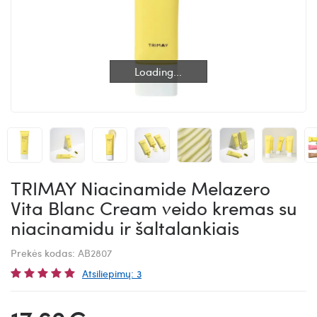
Loading...
Loading...
TRIMAY Niacinamide Melazero
Vita Blanc Cream veido kremas su
niacinamidu ir šaltalankiais
Prekės kodas:
AB2807
Atsiliepimų: 3