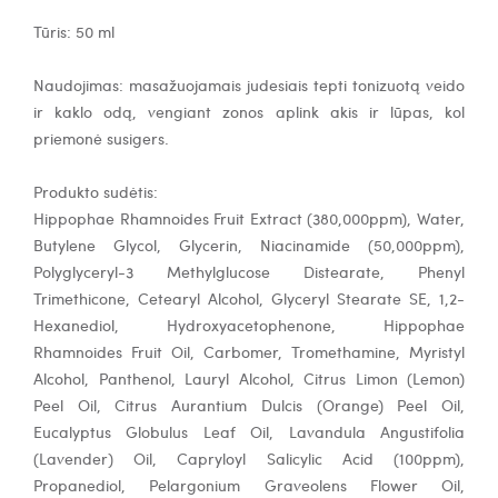
Tūris: 50 ml
Naudojimas: masažuojamais judesiais tepti tonizuotą veido
ir kaklo odą, vengiant zonos aplink akis ir lūpas, kol
priemonė susigers.
Produkto sudėtis:
Hippophae Rhamnoides Fruit Extract (380,000ppm), Water,
Butylene Glycol, Glycerin, Niacinamide (50,000ppm),
Polyglyceryl-3 Methylglucose Distearate, Phenyl
Trimethicone, Cetearyl Alcohol, Glyceryl Stearate SE, 1,2-
Hexanediol, Hydroxyacetophenone, Hippophae
Rhamnoides Fruit Oil, Carbomer, Tromethamine, Myristyl
Alcohol, Panthenol, Lauryl Alcohol, Citrus Limon (Lemon)
Peel Oil, Citrus Aurantium Dulcis (Orange) Peel Oil,
Eucalyptus Globulus Leaf Oil, Lavandula Angustifolia
(Lavender) Oil, Capryloyl Salicylic Acid (100ppm),
Propanediol, Pelargonium Graveolens Flower Oil,