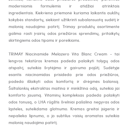
moderniomis formulėmis ir atidžiai atrinktais
ingredientais.
Kiekviena priemonė kuriama laikantis aukštų
kokybės standartų, siekiant užtikrinti subalansuotą sudėtį ir
malonią naudojimo patirtį. Trimay produktų asortimente
galima rasti įvairių odos priežiūros sprendimų, pritaikytų
skirtingiems odos tipams ir poreikiams.
TRIMAY Niacinamide Melazero Vita Blanc Cream - tai
lengvos tekstūros kremas padeda palaikyti tolygų odos
atspalvį, suteikia švytėjimo ir gaivumo pojūtį. Sudėtyje
esantis niacinamidas prisideda prie odos priežiūros,
padeda išlaikyti odos komfortą ir drėgmės balansą.
Šaltalankių ekstraktas maitina ir minkština odą, suteikia jai
komforto jausmą. Vitaminų kompleksas padeda palaikyti
odos tonusą, o LHA rūgštis švelniai pašalina negyvas odos
ląsteles, suteikdama glotnumo. Kremas greitai įsigeria ir
nepalieka lipnumo, o jo subtilus vaisių aromatas suteikia
malonią naudojimo patirtį.