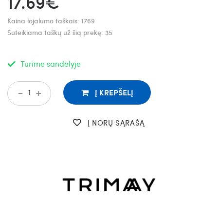
17.69€
Kaina lojalumo taškais:
1769
Suteikiama taškų už šią prekę:
35
Turime sandėlyje
-
+
Į KREPŠELĮ
Į NORŲ SĄRAŠĄ