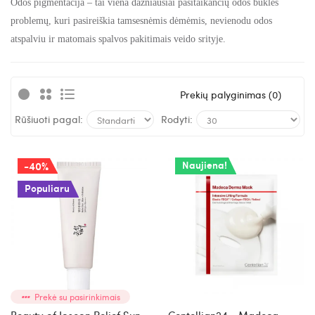
Odos pigmentacija – tai viena dažniausiai pasitaikančių odos būklės
problemų, kuri pasireiškia tamsesnėmis dėmėmis, nevienodu odos
atspalviu ir matomais spalvos pakitimais veido srityje.
Prekių palyginimas (0)
Rūšiuoti pagal:
Rodyti:
Naujiena!
-40%
Populiaru
Prekė su pasirinkimais