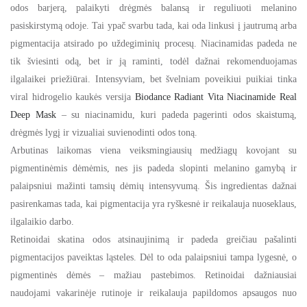
odos barjerą, palaikyti drėgmės balansą ir reguliuoti melanino
pasiskirstymą odoje. Tai ypač svarbu tada, kai oda linkusi į jautrumą arba
pigmentacija atsirado po uždegiminių procesų. Niacinamidas padeda ne
tik šviesinti odą, bet ir ją raminti, todėl dažnai rekomenduojamas
ilgalaikei priežiūrai. Intensyviam, bet švelniam poveikiui puikiai tinka
viral hidrogelio kaukės versija
Biodance Radiant Vita Niacinamide Real
Deep Mask
– su niacinamidu, kuri padeda pagerinti odos skaistumą,
drėgmės lygį ir vizualiai suvienodinti odos toną.
Arbutinas laikomas viena veiksmingiausių medžiagų kovojant su
pigmentinėmis dėmėmis, nes jis padeda slopinti melanino gamybą ir
palaipsniui mažinti tamsių dėmių intensyvumą. Šis ingredientas dažnai
pasirenkamas tada, kai pigmentacija yra ryškesnė ir reikalauja nuoseklaus,
ilgalaikio darbo.
Retinoidai skatina odos atsinaujinimą ir padeda greičiau pašalinti
pigmentacijos paveiktas ląsteles. Dėl to oda palaipsniui tampa lygesnė, o
pigmentinės dėmės – mažiau pastebimos. Retinoidai dažniausiai
naudojami vakarinėje rutinoje ir reikalauja papildomos apsaugos nuo