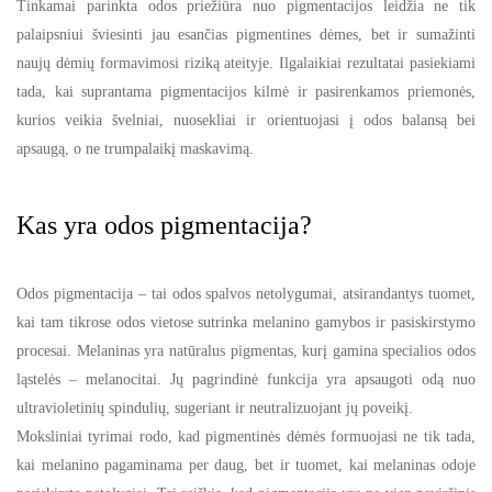
Tinkamai parinkta odos priežiūra nuo pigmentacijos leidžia ne tik
palaipsniui šviesinti jau esančias pigmentines dėmes, bet ir sumažinti
naujų dėmių formavimosi riziką ateityje. Ilgalaikiai rezultatai pasiekiami
tada, kai suprantama pigmentacijos kilmė ir pasirenkamos priemonės,
kurios veikia švelniai, nuosekliai ir orientuojasi į odos balansą bei
apsaugą, o ne trumpalaikį maskavimą.
Kas yra odos pigmentacija?
Odos pigmentacija – tai odos spalvos netolygumai, atsirandantys tuomet,
kai tam tikrose odos vietose sutrinka melanino gamybos ir pasiskirstymo
procesai. Melaninas yra natūralus pigmentas, kurį gamina specialios odos
ląstelės – melanocitai. Jų pagrindinė funkcija yra apsaugoti odą nuo
ultravioletinių spindulių, sugeriant ir neutralizuojant jų poveikį.
Moksliniai tyrimai rodo, kad pigmentinės dėmės formuojasi ne tik tada,
kai melanino pagaminama per daug, bet ir tuomet, kai melaninas odoje