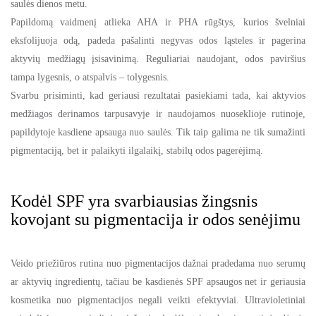
saulės dienos metu.
Papildomą vaidmenį atlieka AHA ir PHA rūgštys, kurios švelniai
eksfolijuoja odą, padeda pašalinti negyvas odos ląsteles ir pagerina
aktyvių medžiagų įsisavinimą. Reguliariai naudojant, odos paviršius
tampa lygesnis, o atspalvis – tolygesnis.
Svarbu prisiminti, kad geriausi rezultatai pasiekiami tada, kai aktyvios
medžiagos derinamos tarpusavyje ir naudojamos nuoseklioje rutinoje,
papildytoje kasdiene apsauga nuo saulės. Tik taip galima ne tik sumažinti
pigmentaciją, bet ir palaikyti ilgalaikį, stabilų odos pagerėjimą.
Kodėl SPF yra svarbiausias žingsnis
kovojant su pigmentacija ir odos senėjimu
Veido priežiūros rutina nuo pigmentacijos dažnai pradedama nuo serumų
ar aktyvių ingredientų, tačiau be kasdienės SPF apsaugos net ir geriausia
kosmetika nuo pigmentacijos negali veikti efektyviai. Ultravioletiniai