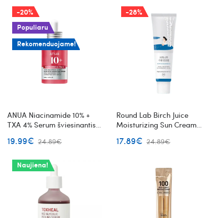
-20%
-28%
Populiaru
Rekomenduojame!
ANUA Niacinamide 10% +
Round Lab Birch Juice
TXA 4% Serum šviesinantis
Moisturizing Sun Cream
veido serumas
apsauginis kremas nuo
19.99€
17.89€
24.89€
24.89€
saulės su beržų sultimis
Naujiena!