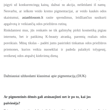
įsigyti už konkurencingą kainą, dažnai su akcija, neišeidami iš namų.
Nesvarbu, ar ieškote veido kremo pigmentacijai, ar veido kaukės odos
skaistumui,
asianblossom.lt
rasite sprendimus, leidžiančius susikurti
apgalvotą ir veikiančią odos priežiūros rutiną.
Rinkdamiesi mus, jūs renkatės ne tik galimybę pirkti kosmetiką pigiau
internetu, bet ir patikimą K-beauty atranką, paremtą realiais odos
poreikiais. Mūsų tikslas – padėti jums pasirinkti tinkamas odos priežiūros
priemones, kurios veikia nuosekliai ir padeda palaikyti tolygesnį,
sveikesnį odos atspalvį kiekvieną dieną.
Dažniausiai užduodami klausimai apie pigmentaciją (DUK)
Ar pigmentinės dėmės gali atsinaujinti net ir po to, kai jos
pašviesėja?