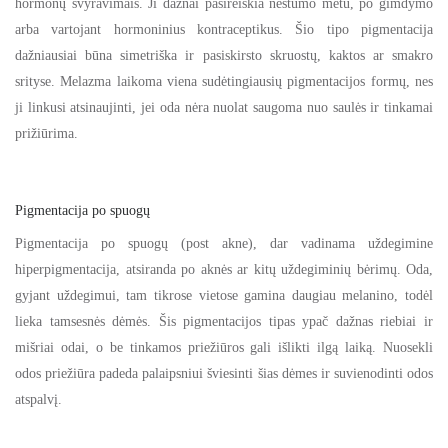
hormonų svyravimais. Ji dažnai pasireiškia nėštumo metu, po gimdymo
arba vartojant hormoninius kontraceptikus. Šio tipo pigmentacija
dažniausiai būna simetriška ir pasiskirsto skruostų, kaktos ar smakro
srityse. Melazma laikoma viena sudėtingiausių pigmentacijos formų, nes
ji linkusi atsinaujinti, jei oda nėra nuolat saugoma nuo saulės ir tinkamai
prižiūrima.
Pigmentacija po spuogų
Pigmentacija po spuogų (post akne), dar vadinama uždegimine
hiperpigmentacija, atsiranda po aknės ar kitų uždegiminių bėrimų. Oda,
gyjant uždegimui, tam tikrose vietose gamina daugiau melanino, todėl
lieka tamsesnės dėmės. Šis pigmentacijos tipas ypač dažnas riebiai ir
mišriai odai, o be tinkamos priežiūros gali išlikti ilgą laiką. Nuosekli
odos priežiūra padeda palaipsniui šviesinti šias dėmes ir suvienodinti odos
atspalvį.