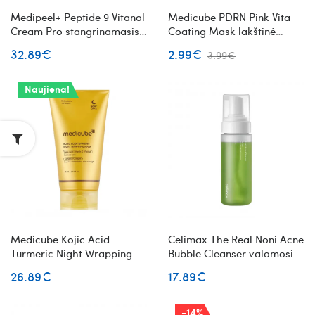
Medipeel+ Peptide 9 Vitanol
Medicube PDRN Pink Vita
Cream Pro stangrinamasis
Coating Mask lakštinė
ir atstatomasis veido
veido kaukė su PDRN
32.89€
2.99€
3.99€
kremas
Naujiena!
Medicube Kojic Acid
Celimax The Real Noni Acne
Turmeric Night Wrapping
Bubble Cleanser valomosios
Mask naktinė veido kaukė
veido putos su noni vaisiumi
26.89€
17.89€
ir salicilo rūgštimi
-14%