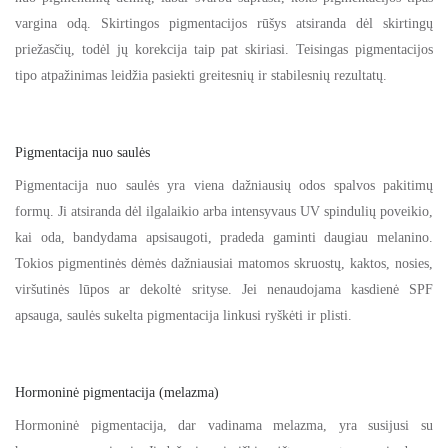
vargina odą. Skirtingos pigmentacijos rūšys atsiranda dėl skirtingų
priežasčių, todėl jų korekcija taip pat skiriasi. Teisingas pigmentacijos
tipo atpažinimas leidžia pasiekti greitesnių ir stabilesnių rezultatų.
Pigmentacija nuo saulės
Pigmentacija nuo saulės yra viena dažniausių odos spalvos pakitimų
formų. Ji atsiranda dėl ilgalaikio arba intensyvaus UV spindulių poveikio,
kai oda, bandydama apsisaugoti, pradeda gaminti daugiau melanino.
Tokios pigmentinės dėmės dažniausiai matomos skruostų, kaktos, nosies,
viršutinės lūpos ar dekoltė srityse. Jei nenaudojama kasdienė SPF
apsauga, saulės sukelta pigmentacija linkusi ryškėti ir plisti.
Hormoninė pigmentacija (melazma)
Hormoninė pigmentacija, dar vadinama melazma, yra susijusi su