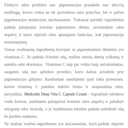
Efektyvi odos priežiūra nuo pigmentacijos prasideda nuo aktyvių
medžiagų, kurios veikia ne tik paviršinius odos pokyčius, bet ir pačius
pigmentacijos susidarymo mechanizmus. Tinkamai parinkti ingredientai
padeda palaipsniui šviesinti pigmentines dėmes, suvienodinti odos
atspalvį ir kartu stiprinti odos apsaugines funkcijas, kad pigmentacija
neatsinaujintų.
Vienas svarbiausių ingredientų kovojant su pigmentinėmis dėmėmis yra
vitaminas C. Jis padeda šviesinti odą, mažina tamsių dėmių ryškumą ir
suteikia odai skaistumo. Vitaminas C taip pat veikia kaip antioksidantas,
saugantis odą nuo aplinkos poveikio, kuris dažnai prisideda prie
pigmentacijos gilėjimo. Kasdieniam naudojimui ypač tinka priemonės,
kurios vitaminą C pateikia stabilia forma ir neapsunkina odos,
pavyzdžiui,
Medicube Deep Vita C Capsule Cream
– kapsulinės tekstūros
veido kremas, padedantis palaipsniui šviesinti odos atspalvį ir palaikyti
tolygesnę odos išvaizdą, o jo kombinuota tekstūra padeda sudrėkinti odą
be perdėto sunkumo.
Ne mažiau svarbus ingredientas yra niacinamidas, kuris padeda stiprinti