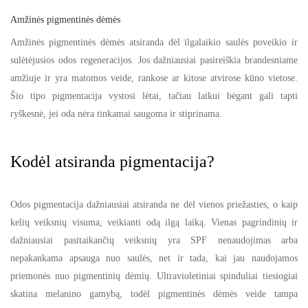
Amžinės pigmentinės dėmės
Amžinės pigmentinės dėmės atsiranda dėl ilgalaikio saulės poveikio ir
sulėtėjusios odos regeneracijos. Jos dažniausiai pasireiškia brandesniame
amžiuje ir yra matomos veide, rankose ar kitose atvirose kūno vietose.
Šio tipo pigmentacija vystosi lėtai, tačiau laikui bėgant gali tapti
ryškesnė, jei oda nėra tinkamai saugoma ir stiprinama.
Kodėl atsiranda pigmentacija?
Odos pigmentacija dažniausiai atsiranda ne dėl vienos priežasties, o kaip
kelių veiksnių visuma, veikianti odą ilgą laiką. Vienas pagrindinių ir
dažniausiai pasitaikančių veiksnių yra SPF nenaudojimas arba
nepakankama apsauga nuo saulės, net ir tada, kai jau naudojamos
priemonės nuo pigmentinių dėmių. Ultravioletiniai spinduliai tiesiogiai
skatina melanino gamybą, todėl pigmentinės dėmės veide tampa