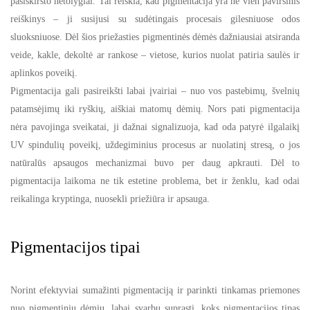
pasiskirsto netolygiai. Tai reiškia, kad pigmentacija yra ne vien paviršinis
reiškinys – ji susijusi su sudėtingais procesais gilesniuose odos
sluoksniuose. Dėl šios priežasties pigmentinės dėmės dažniausiai atsiranda
veide, kakle, dekoltė ar rankose – vietose, kurios nuolat patiria saulės ir
aplinkos poveikį.
Pigmentacija gali pasireikšti labai įvairiai – nuo vos pastebimų, švelnių
patamsėjimų iki ryškių, aiškiai matomų dėmių. Nors pati pigmentacija
nėra pavojinga sveikatai, ji dažnai signalizuoja, kad oda patyrė ilgalaikį
UV spindulių poveikį, uždegiminius procesus ar nuolatinį stresą, o jos
natūralūs apsaugos mechanizmai buvo per daug apkrauti. Dėl to
pigmentacija laikoma ne tik estetine problema, bet ir ženklu, kad odai
reikalinga kryptinga, nuosekli priežiūra ir apsauga.
Pigmentacijos tipai
Norint efektyviai sumažinti pigmentaciją ir parinkti tinkamas priemones
nuo pigmentinių dėmių, labai svarbu suprasti, koks pigmentacijos tipas