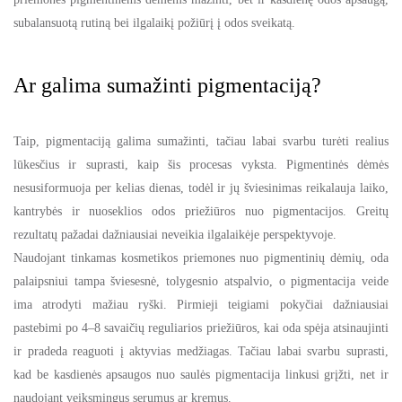
subalansuotą rutiną bei ilgalaikį požiūrį į odos sveikatą.
Ar galima sumažinti pigmentaciją?
Taip, pigmentaciją galima sumažinti, tačiau labai svarbu turėti realius
lūkesčius ir suprasti, kaip šis procesas vyksta. Pigmentinės dėmės
nesusiformuoja per kelias dienas, todėl ir jų šviesinimas reikalauja laiko,
kantrybės ir nuoseklios odos priežiūros nuo pigmentacijos. Greitų
rezultatų pažadai dažniausiai neveikia ilgalaikėje perspektyvoje.
Naudojant tinkamas kosmetikos priemones nuo pigmentinių dėmių, oda
palaipsniui tampa šviesesnė, tolygesnio atspalvio, o pigmentacija veide
ima atrodyti mažiau ryški. Pirmieji teigiami pokyčiai dažniausiai
pastebimi po 4–8 savaičių reguliarios priežiūros, kai oda spėja atsinaujinti
ir pradeda reaguoti į aktyvias medžiagas. Tačiau labai svarbu suprasti,
kad be kasdienės apsaugos nuo saulės pigmentacija linkusi grįžti, net ir
naudojant veiksmingus serumus ar kremus.