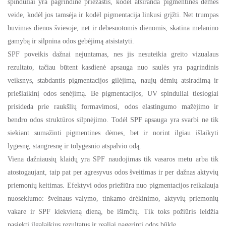
spinduliai yra pagrindinė priežastis, kodėl atsiranda pigmentinės dėmės
veide, kodėl jos tamsėja ir kodėl pigmentacija linkusi grįžti. Net trumpas
buvimas dienos šviesoje, net ir debesuotomis dienomis, skatina melanino
gamybą ir silpnina odos gebėjimą atsistatyti.
SPF poveikis dažnai nejuntamas, nes jis nesuteikia greito vizualaus
rezultato, tačiau būtent kasdienė apsauga nuo saulės yra pagrindinis
veiksnys, stabdantis pigmentacijos gilėjimą, naujų dėmių atsiradimą ir
priešlaikinį odos senėjimą. Be pigmentacijos, UV spinduliai tiesiogiai
prisideda prie raukšlių formavimosi, odos elastingumo mažėjimo ir
bendro odos struktūros silpnėjimo. Todėl SPF apsauga yra svarbi ne tik
siekiant sumažinti pigmentines dėmes, bet ir norint ilgiau išlaikyti
lygesnę, stangresnę ir tolygesnio atspalvio odą.
Viena dažniausių klaidų yra SPF naudojimas tik vasaros metu arba tik
atostogaujant, taip pat per agresyvus odos šveitimas ir per dažnas aktyvių
priemonių keitimas. Efektyvi odos priežiūra nuo pigmentacijos reikalauja
nuoseklumo: švelnaus valymo, tinkamo drėkinimo, aktyvių priemonių
vakare ir SPF kiekvieną dieną, be išimčių. Tik toks požiūris leidžia
pasiekti ilgalaikius rezultatus ir realiai pagerinti odos būklę.