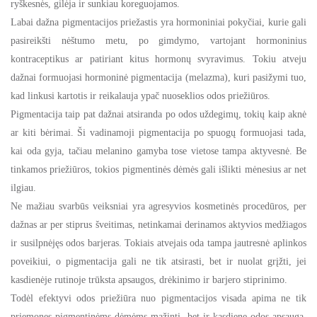
ryškesnės, gilėja ir sunkiau koreguojamos.
Labai dažna pigmentacijos priežastis yra hormoniniai pokyčiai, kurie gali
pasireikšti nėštumo metu, po gimdymo, vartojant hormoninius
kontraceptikus ar patiriant kitus hormonų svyravimus. Tokiu atveju
dažnai formuojasi hormoninė pigmentacija (melazma), kuri pasižymi tuo,
kad linkusi kartotis ir reikalauja ypač nuoseklios odos priežiūros.
Pigmentacija taip pat dažnai atsiranda po odos uždegimų, tokių kaip aknė
ar kiti bėrimai. Ši vadinamoji pigmentacija po spuogų formuojasi tada,
kai oda gyja, tačiau melanino gamyba tose vietose tampa aktyvesnė. Be
tinkamos priežiūros, tokios pigmentinės dėmės gali išlikti mėnesius ar net
ilgiau.
Ne mažiau svarbūs veiksniai yra agresyvios kosmetinės procedūros, per
dažnas ar per stiprus šveitimas, netinkamai derinamos aktyvios medžiagos
ir susilpnėjęs odos barjeras. Tokiais atvejais oda tampa jautresnė aplinkos
poveikiui, o pigmentacija gali ne tik atsirasti, bet ir nuolat grįžti, jei
kasdienėje rutinoje trūksta apsaugos, drėkinimo ir barjero stiprinimo.
Todėl efektyvi odos priežiūra nuo pigmentacijos visada apima ne tik
priemones pigmentinėms dėmėms mažinti, bet ir kasdienę odos apsaugą,