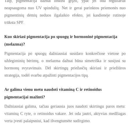
Taip, pigmentacija dažnai linkusi grįžti, ypač jei oda reguliariai
neapsaugoma nuo UV spindulių. Net ir gerai parinktos priemonės nuo
pigmentinių dėmių neduos ilgalaikio efekto, jei kasdienėje rutinoje
trūksta SPF.
Kuo skiriasi pigmentacija po spuogų ir hormoninė pigmentacija
(melazma)?
Pigmentacija po spuogų dažniausiai susidaro konkrečiose vietose po
uždegiminių bėrimų, o melazma dažnai būna simetriška ir susijusi su
hormonų svyravimais. Dėl skirtingų priežasčių skiriasi ir priežiūros
strategija, todėl svarbu atpažinti pigmentacijos tipą.
Ar galima vienu metu naudoti vitaminą C ir retinoidus
pigmentacijai mažinti?
Dažniausiai galima, tačiau geriausia juos naudoti skirtingu paros metu:
vitaminą C ryte, o retinoidus vakare. Jei oda jautri, aktyvias medžiagas
verta įvesti palaipsniui, kad išvengtumėte sudirgimo.