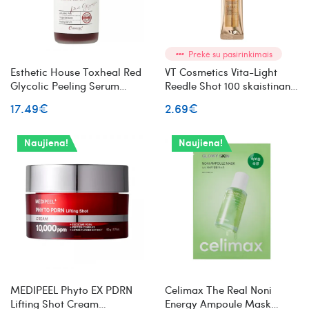
Prekė su pasirinkimais
Esthetic House Toxheal Red
VT Cosmetics Vita-Light
Glycolic Peeling Serum
Reedle Shot 100 skaistinanti
šveičiamasis serumas su
veido ampulė mini
17.49€
2.69€
glikolio rūgštimi
Naujiena!
Naujiena!
MEDIPEEL Phyto EX PDRN
Celimax The Real Noni
Lifting Shot Cream
Energy Ampoule Mask