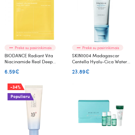
Prekė su pasirinkimais
Prekė su pasirinkimais
BIODANCE Radiant Vita
SKIN1004 Madagascar
Niacinamide Real Deep
Centella Hyalu-Cica Water-
Mask veido kaukė su
Fit Sun Serum apsauga nuo
6.59€
23.89€
niacinamidu
saulės SPF50+ PA++++
-34%
Populiaru