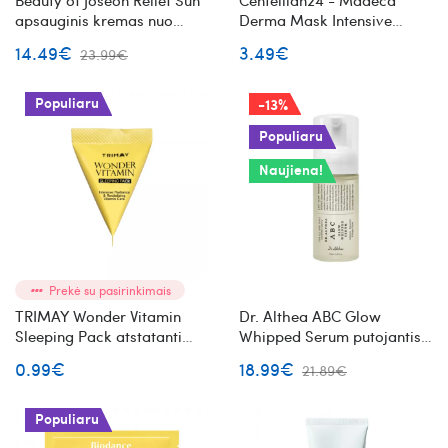
Beauty of Joseon Relief Sun
Centellian24 - Madeca
apsauginis kremas nuo
Derma Mask Intensive
saulės SPF 50+ PA++++
Lifting Formula
14.49€
3.49€
23.99€
Populiaru
-13%
Populiaru
Naujiena!
Prekė su pasirinkimais
TRIMAY Wonder Vitamin
Dr. Althea ABC Glow
Sleeping Pack atstatanti
Whipped Serum putojantis
naktinė veido kaukė mini
veido serumas
0.99€
18.99€
21.89€
Populiaru