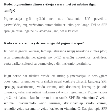
Kodėl pigmentinės dėmės ryškėja vasarą, net jei nebūnu ilgai
saulėje?
Pigmentacija gali ryškėti net nuo kasdienio UV poveikio:
pasivaikščiojimų, važiavimo automobiliu ar laiko prie lango. Dėl to SPF
apsauga reikalinga ne tik atostogaujant, bet ir kasdien.
Kada verta kreiptis į dermatologą dėl pigmentacijos?
Jei dėmės greitai keičiasi, tamsėja, atsiranda naujų neaiškios kilmės plotų
arba pigmentacija nepagerėja po 8–12 savaičių nuoseklios priežiūros,
verta pasikonsultuoti su dermatologu dėl tikslesnio įvertinimo.
Jeigu norite dar tiksliau susidėlioti rutiną pigmentacijai ir netolygiam
odos tonui, priemones verta rinktis pagal konkretų žingsnį:
kasdienę SPF
apsaugą
, skaistinamąjį veido serumą,
odą drėkinantį kremą ir, jei oda
toleruoja, vakarinei rutinai tinkamus aktyvius ingredientus. Pigmentacijos
priežiūrai dažnai aktualūs kremai nuo saulės SPF 50,
vitamino C veido
serumai
,
niacinamido veido serumai
,
skaistinamieji veido kremai
,
retinolio veido serumai
ir
veido kaukės su vitaminu C
. Daugiau apie
SPF