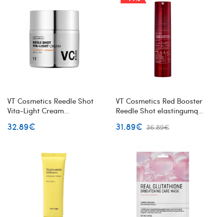
VT Cosmetics Reedle Shot
VT Cosmetics Red Booster
Vita-Light Cream
Reedle Shot elastingumą
skaistinantis veido kremas
gerinanti veido ampulė
32.89€
31.89€
36.89€