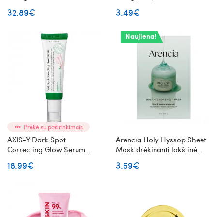
stangrinamasis veido
lakštinė veido kaukė
32.89€
3.49€
kremas su PDRN kompleksu
ir peptidais
Naujiena!
Prekė su pasirinkimais
AXIS-Y Dark Spot
Arencia Holy Hyssop Sheet
Correcting Glow Serum
Mask drėkinanti lakštinė
švytėjimą suteikiantis veido
veido kaukė
18.99€
3.69€
serumas