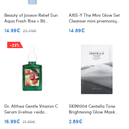
Beauty of Joseon Relief Sun
AXIS-Y The Mini Glow Set
Aqua Fresh Rise + B5
Cleanser mini priemonių
lengvas apsauginis kremas
veido priežiūros rinkinys
14.99€
14.89€
22.79€
nuo saulės SPF50+ PA++++
odos švytėjimui
-23%
Dr. Althea Gentle Vitamin C
SKIN1004 Centella Tone
Serum švelnus veido
Brightening Glow Mask
serumas su vitaminu C
skaistinanti lakštinė veido
16.99€
2.89€
21.99€
kaukė