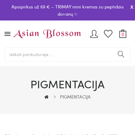
x
Apsipirkus už 69 € – TRIMAY mini kremas su peptidais
dovanų ✨
0
PIGMENTACIJA
PIGMENTACIJA