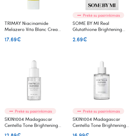
Prekė su pasirinkimais
TRIMAY Niacinamide
SOME BY MI Real
Melazero Vita Blanc Cream
Glutathione Brightening
veido kremas su
Care Mask lakštinė veido
17.69€
2.69€
niacinamidu ir šaltalankiais
kaukė su glutationu
Prekė su pasirinkimais
Prekė su pasirinkimais
SKIN1004 Madagascar
SKIN1004 Madagascar
Centella Tone Brightening
Centella Tone Brightening
Capsule Ampoule
Capsule Ampoule
12.89€
16.99€