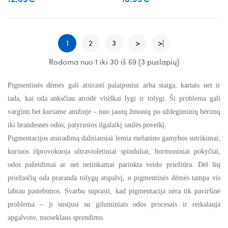
skaistinanti veido ampulė
skaistinanti veido ampulė
mini
50 ml
1
2
3
>
>|
Rodoma nuo 1 iki 30 iš 69 (3 puslapių)
Pigmentinės dėmės gali atsirasti palaipsniui arba staiga, kartais net ir
tada, kai oda anksčiau atrodė visiškai lygi ir tolygi. Ši problema gali
varginti bet kuriame amžiuje – nuo jaunų žmonių po uždegiminių bėrimų
iki brandesnės odos, patyrusios ilgalaikį saulės poveikį.
Pigmentacijos atsiradimą dažniausiai lemia melanino gamybos sutrikimai,
kuriuos išprovokuoja ultravioletiniai spinduliai, hormoniniai pokyčiai,
odos pažeidimai ar net netinkamai parinkta veido priežiūra. Dėl šių
priežasčių oda praranda tolygų atspalvį, o pigmentinės dėmės tampa vis
labiau pastebimos. Svarbu suprasti, kad pigmentacija nėra tik paviršinė
problema – ji susijusi su giluminiais odos procesais ir reikalauja
apgalvoto, nuoseklaus sprendimo.