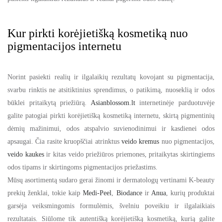
Kur pirkti korėjietišką kosmetiką nuo
pigmentacijos internetu
Norint pasiekti realių ir ilgalaikių rezultatų kovojant su pigmentacija,
svarbu rinktis ne atsitiktinius sprendimus, o patikimą, nuoseklią ir odos
būklei pritaikytą priežiūrą.
Asianblossom.lt
internetinėje parduotuvėje
galite patogiai pirkti korėjietišką kosmetiką internetu, skirtą pigmentinių
dėmių mažinimui, odos atspalvio suvienodinimui ir kasdienei odos
apsaugai. Čia rasite kruopščiai atrinktus
veido kremus
nuo pigmentacijos,
veido kaukes
ir kitas veido priežiūros priemones, pritaikytas skirtingiems
odos tipams ir skirtingoms pigmentacijos priežastims.
Mūsų asortimentą sudaro gerai žinomi ir dermatologų vertinami K-beauty
prekių ženklai, tokie kaip
Medi-Peel
,
Biodance
ir
Anua
, kurių produktai
garsėja veiksmingomis formulėmis, švelniu poveikiu ir ilgalaikiais
rezultatais. Siūlome tik autentišką korėjietišką kosmetiką, kurią galite