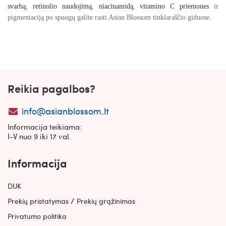
svarbą
,
retinolio naudojimą
,
niacinamidą
,
vitamino C priemones
ir
pigmentaciją po spuogų galite rasti Asian Blossom tinklaraščio giduose.
Reikia pagalbos?
info@asianblossom.lt
Informacija teikiama:
I-V nuo 9 iki 17 val.
Informacija
DUK
/
Prekių pristatymas
Prekių grąžinimas
Privatumo politika