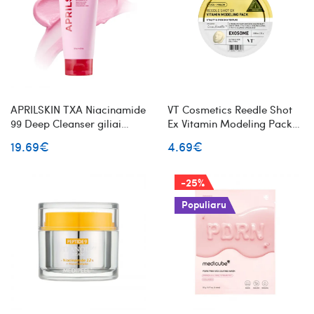
APRILSKIN TXA Niacinamide
VT Cosmetics Reedle Shot
99 Deep Cleanser giliai
Ex Vitamin Modeling Pack
valantis veido prausiklis
skaistinanti alginatinė veido
19.69€
4.69€
kaukė
-25%
Populiaru