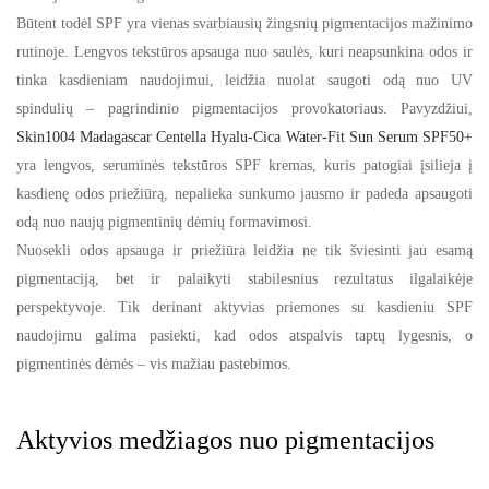
Būtent todėl SPF yra vienas svarbiausių žingsnių pigmentacijos mažinimo
rutinoje. Lengvos tekstūros apsauga nuo saulės, kuri neapsunkina odos ir
tinka kasdieniam naudojimui, leidžia nuolat saugoti odą nuo UV
spindulių – pagrindinio pigmentacijos provokatoriaus. Pavyzdžiui,
Skin1004 Madagascar Centella Hyalu-Cica Water-Fit Sun Serum SPF50+
yra lengvos, seruminės tekstūros SPF kremas, kuris patogiai įsilieja į
kasdienę odos priežiūrą, nepalieka sunkumo jausmo ir padeda apsaugoti
odą nuo naujų pigmentinių dėmių formavimosi.
Nuosekli odos apsauga ir priežiūra leidžia ne tik šviesinti jau esamą
pigmentaciją, bet ir palaikyti stabilesnius rezultatus ilgalaikėje
perspektyvoje. Tik derinant aktyvias priemones su kasdieniu SPF
naudojimu galima pasiekti, kad odos atspalvis taptų lygesnis, o
pigmentinės dėmės – vis mažiau pastebimos.
Aktyvios medžiagos nuo pigmentacijos