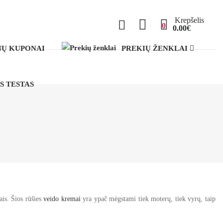
Krepšelis
0
0.00€
Ų KUPONAI
PREKIŲ ŽENKLAI
S TESTAS
tais. Šios rūšies
veido kremai
yra ypač mėgstami tiek moterų, tiek vyrų, taip