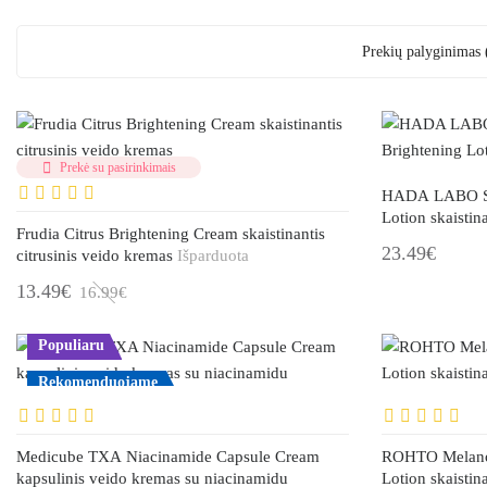
Prekių palyginimas 
Prekė su pasirinkimais
HADA LABO Sh
Lotion skaistin
Frudia Citrus Brightening Cream skaistinantis
23.49€
citrusinis veido kremas
Išparduota
13.49€
16.99€
Populiaru
Rekomenduojame
Medicube TXA Niacinamide Capsule Cream
ROHTO Melano 
kapsulinis veido kremas su niacinamidu
Lotion skaistin