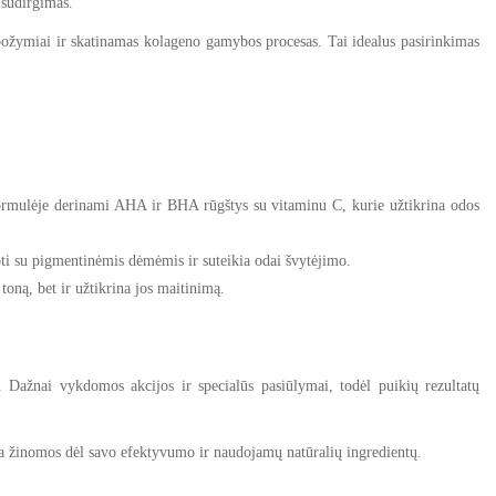
 sudirgimas.
požymiai ir skatinamas kolageno gamybos procesas. Tai idealus pasirinkimas
 formulėje derinami AHA ir BHA rūgštys su vitaminu C, kurie užtikrina odos
ovoti su pigmentinėmis dėmėmis ir suteikia odai švytėjimo.
 toną, bet ir užtikrina jos maitinimą.
s. Dažnai vykdomos akcijos ir specialūs pasiūlymai, todėl puikių rezultatų
a žinomos dėl savo efektyvumo ir naudojamų natūralių ingredientų.