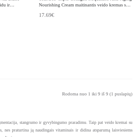
du ir
Nourishing Cream maitinantis veido kremas su
kolagenu
17.69€
Rodoma nuo 1 iki 9 iš 9 (1 puslapių)
pigmentacija, stangrumo ir gyvybingumo praradimu. Taip pat veido kremai su
, nes praturtina ją naudingais vitaminais ir didina atsparumą laisviesiems