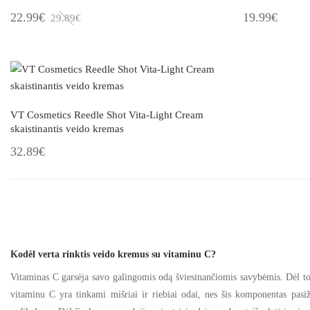
Išparduota
22.99€
19.99€
29.89€
VT Cosmetics Reedle Shot Vita-Light Cream
skaistinantis veido kremas
32.89€
Kodėl verta rinktis veido kremus su vitaminu C?
Vitaminas C garsėja savo galingomis odą šviesinančiomis savybėmis. Dėl to
vitaminu C yra tinkami mišriai ir riebiai odai, nes šis komponentas pasiž