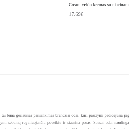
Cream veido kremas su niacinami
šaltalankiais
17.69€
 tai būna geriausias pasirinkimas brandžiai odai, kuri pasižymi padidėjusia 
ymi sebumą reguliuojančiu poveikiu ir siaurina poras. Sausai odai naudingas