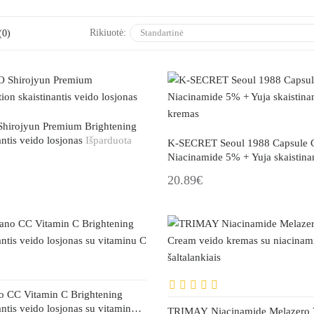
Rikiuotė:
(0)
irojyun Premium Brightening
antis veido losjonas
Išparduota
K-SECRET Seoul 1988 Capsule 
Niacinamide 5% + Yuja skaistinan
kremas
20.89€
CC Vitamin C Brightening
antis veido losjonas su vitaminu C
TRIMAY Niacinamide Melazero V