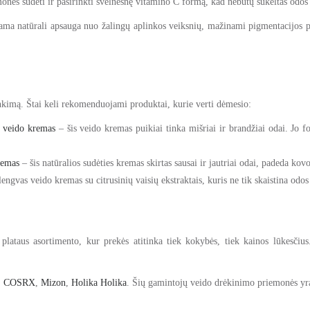
monės sudėti ir pasirinkti švelnesnę vitamino C formą, kad nebūtų sukeltas odos
inama natūrali apsauga nuo žalingų aplinkos veiksnių, mažinami pigmentacijos 
inkimą. Štai keli rekomenduojami produktai, kurie verti dėmesio:
veido kremas
– šis veido kremas puikiai tinka mišriai ir brandžiai odai. Jo
remas
– šis natūralios sudėties kremas skirtas sausai ir jautriai odai, padeda k
lengvas veido kremas su citrusinių vaisių ekstraktais, kuris ne tik skaistina odos
š plataus asortimento, kur prekės atitinka tiek kokybės, tiek kainos lūkesčiu
:
COSRX
,
Mizon
,
Holika Holika
. Šių gamintojų veido drėkinimo priemonės yr