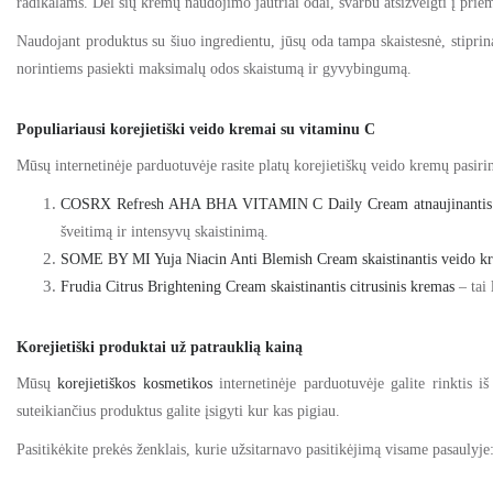
radikalams. Dėl šių kremų naudojimo jautriai odai, svarbu atsižvelgti į prie
Naudojant produktus su šiuo ingredientu, jūsų oda tampa skaistesnė, stipr
norintiems pasiekti maksimalų odos skaistumą ir gyvybingumą.
Populiariausi korejietiški veido kremai su vitaminu C
Mūsų internetinėje parduotuvėje rasite platų korejietiškų veido kremų pasir
COSRX Refresh AHA BHA VITAMIN C Daily Cream atnaujinantis 
šveitimą ir intensyvų skaistinimą.
SOME BY MI Yuja Niacin Anti Blemish Cream skaistinantis veido k
Frudia Citrus Brightening Cream skaistinantis citrusinis kremas
– tai 
Korejietiški produktai už patrauklią kainą
Mūsų
korejietiškos kosmetikos
internetinėje parduotuvėje galite rinktis i
suteikiančius produktus galite įsigyti kur kas pigiau.
Pasitikėkite prekės ženklais, kurie užsitarnavo pasitikėjimą visame pasaulyje