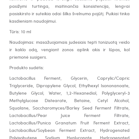
pasižymi turtinga, maitinančia konsistencija, lengvai
pasiskirsto ir suteikia odai šilko švelnumo pojūtį. Puikiai tinka
kasdieniam naudojimui.
Tūris: 10 ml
Naudojimas: masažuojamais judesiais tepti tonizuotą veido
ir kaklo odą, vengiant zonos aplink akis ir lūpas, kol
priemonė susigers.
Produkto sudėtis:
Lactobacillus Ferment, Glycerin, Caprylic/Capric
Triglyceride, Dipropylene Glycol, Ethylhexyl Isononanoate,
Butylene Glycol, Water, 1,2-Hexanediol, Polyglyceryl-3
Methylglucose Distearate, Betaine, Cetyl Alcohol,
Squalane, Saccharomyces/Barley Seed Ferment Filtrate,
Lactobacillus/Pear Juice Ferment Filtrate,
Lactobacillus/Punica Granatum Fruit Ferment Extract,
Lactobacillus/Soybean Ferment Extract, Hydrogenated
Polyisobutene, Sodium Hyaluronate, Hydrogenated