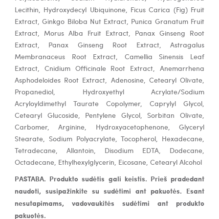
Lecithin, Hydroxydecyl Ubiquinone, Ficus Carica (Fig) Fruit
Extract, Ginkgo Biloba Nut Extract, Punica Granatum Fruit
Extract, Morus Alba Fruit Extract, Panax Ginseng Root
Extract, Panax Ginseng Root Extract, Astragalus
Membranaceus Root Extract, Camellia Sinensis Leaf
Extract, Cnidium Officinale Root Extract, Anemarrhena
Asphodeloides Root Extract, Adenosine, Cetearyl Olivate,
Propanediol, Hydroxyethyl Acrylate/Sodium
Acryloyldimethyl Taurate Copolymer, Caprylyl Glycol,
Cetearyl Glucoside, Pentylene Glycol, Sorbitan Olivate,
Carbomer, Arginine, Hydroxyacetophenone, Glyceryl
Stearate, Sodium Polyacrylate, Tocopherol, Hexadecane,
Tetradecane, Allantoin, Disodium EDTA, Dodecane,
Octadecane, Ethylhexylglycerin, Eicosane, Cetearyl Alcohol
PASTABA. Produkto sudėtis gali keistis. Prieš pradedant
naudoti, susipažinkite su sudėtimi ant pakuotės. Esant
nesutapimams, vadovaukitės sudėtimi ant produkto
pakuotės.