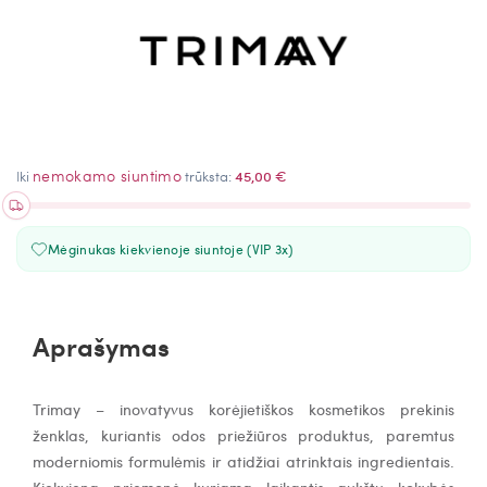
nemokamo siuntimo
Iki
trūksta:
45,00 €
Mėginukas kiekvienoje siuntoje (VIP 3x)
Aprašymas
Trimay – inovatyvus korėjietiškos kosmetikos prekinis
ženklas, kuriantis odos priežiūros produktus, paremtus
moderniomis formulėmis ir atidžiai atrinktais ingredientais.
Kiekviena priemonė kuriama laikantis aukštų kokybės