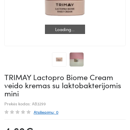
Loading...
Loading...
TRIMAY Lactopro Biome Cream
veido kremas su laktobakterijomis
mini
Prekės kodas:
AB3299
Atsiliepimų: 0