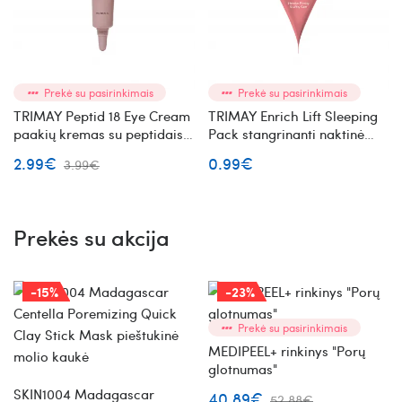
Prekė su pasirinkimais
Prekė su pasirinkimais
TRIMAY Peptid 18 Eye Cream
TRIMAY Enrich Lift Sleeping
paakių kremas su peptidais
Pack stangrinanti naktinė
mini
veido kaukė mini
2.99€
0.99€
3.99€
Prekės su akcija
-15%
-23%
Prekė su pasirinkimais
MEDIPEEL+ rinkinys "Porų
glotnumas"
SKIN1004 Madagascar
40.89€
52.88€