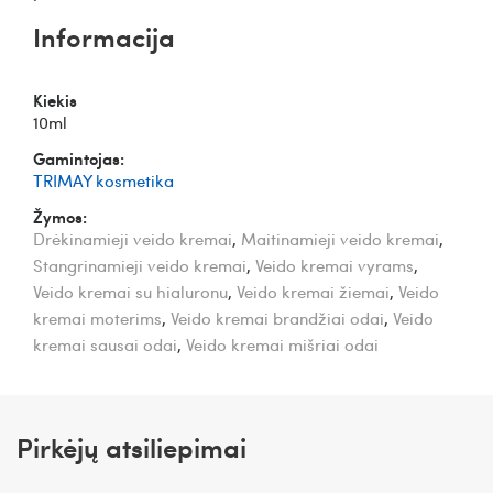
Informacija
Kiekis
10ml
Gamintojas:
TRIMAY kosmetika
Žymos:
Drėkinamieji veido kremai
,
Maitinamieji veido kremai
,
Stangrinamieji veido kremai
,
Veido kremai vyrams
,
Veido kremai su hialuronu
,
Veido kremai žiemai
,
Veido
kremai moterims
,
Veido kremai brandžiai odai
,
Veido
kremai sausai odai
,
Veido kremai mišriai odai
Pirkėjų atsiliepimai