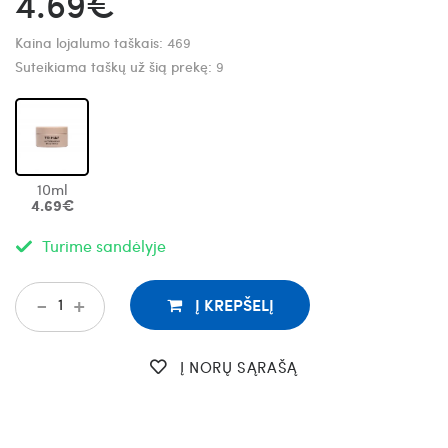
4.69€
Kaina lojalumo taškais:
469
Suteikiama taškų už šią prekę:
9
10ml
4.69€
Turime sandėlyje
-
+
Į KREPŠELĮ
Į NORŲ SĄRAŠĄ