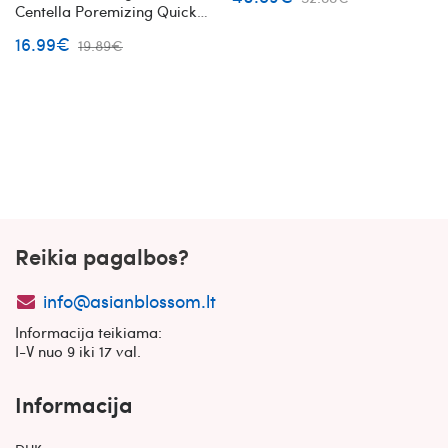
Centella Poremizing Quick
Clay Stick Mask pieštukinė
16.99€
19.89€
molio kaukė
Reikia pagalbos?
info@asianblossom.lt
Informacija teikiama:
I-V nuo 9 iki 17 val.
Informacija