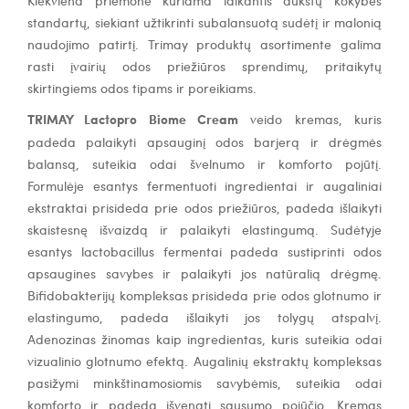
standartų, siekiant užtikrinti subalansuotą sudėtį ir malonią
naudojimo patirtį. Trimay produktų asortimente galima
rasti įvairių odos priežiūros sprendimų, pritaikytų
skirtingiems odos tipams ir poreikiams.
TRIMAY Lactopro Biome Cream
veido kremas, kuris
padeda palaikyti apsauginį odos barjerą ir drėgmės
balansą, suteikia odai švelnumo ir komforto pojūtį.
Formulėje esantys fermentuoti ingredientai ir augaliniai
ekstraktai prisideda prie odos priežiūros, padeda išlaikyti
skaistesnę išvaizdą ir palaikyti elastingumą. Sudėtyje
esantys lactobacillus fermentai padeda sustiprinti odos
apsaugines savybes ir palaikyti jos natūralią drėgmę.
Bifidobakterijų kompleksas prisideda prie odos glotnumo ir
elastingumo, padeda išlaikyti jos tolygų atspalvį.
Adenozinas žinomas kaip ingredientas, kuris suteikia odai
vizualinio glotnumo efektą. Augalinių ekstraktų kompleksas
pasižymi minkštinamosiomis savybėmis, suteikia odai
komforto ir padeda išvengti sausumo pojūčio. Kremas