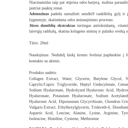
Niacinamidas taip pat stiprina odos barjerą, mažina paraudi
jautriai paakių zonai.
Adenozinas
padeda sumažinti smulki9 raukšlelių gylį ir 
lygmenyje, skatindama odos atsinaujinimo procesus.
Jūros dumblių ekstraktas
turtingas antioksidantų, vitam
laisvųjų radikalų, skatina kolageno sintezę ir palaiko sveiką 
Tūris: 20ml
Naudojimas:
Nedidelį kiekį kremo švelniai įtapšnokite į šv
kontakto su akimis.
Produkto sudėtis:
Collagen Extract, Water, Glycerin, Butylene Glycol, N
Caprylic/Capric Triglyceride, Heptyl Undecylenate, Cetear
Sodium Hyaluronate, Hydrolyzed Hyaluronic Acid, Hydro
Hyaluronate, Potassium Hyaluronate, Sodium Acetylate
Hyaluronic Acid, Dipotassium Glycyrrhizate, Chondrus Cri
Vulgaris Extract, Ethylhexylglycerin, Trideceth-6, Disodi
Aspartic Acid, Leucine, Alanine, Lysine, Arginine, Tyro
Isoleucine, Histidine, Cysteine, Methionine