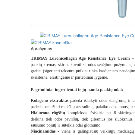
Aprašymas
TRIMAY Luronicollagen Age Resistance Eye Cream
– 
paakių kremas, skirtas kovoti su odos senėjimo požymiais, dr
greitai įsigerianti tekstūra puikiai tinka kasdieniam naudoji
skaistesnė, elastingesnė ir pastebimai lygesnė.
Pagrindiniai ingredientai ir jų nauda paakių odai:
Kolageno ekstraktas
padeda išlaikyti odos stangrumą ir 
padeda sumažinti raukšlių atsiradimą, palaiko odos tonusą ir 
Hialurono rūgščių
kompleksas
išsiskiria net 8 skirting
drėkina tiek odos paviršių, tiek gilesnius jos sluoksnius
sausumo pojūtį ir suteikia odai glotnumo.
Niacinamidas
-
viena iš galingiausių veikliųjų medžiag