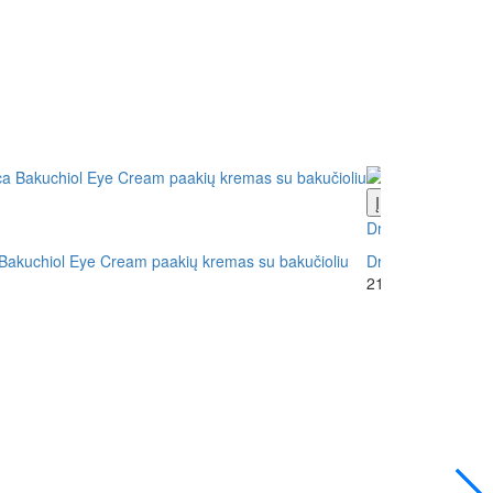
Į krepšelį
Page
Dr. Althea
Bakuchiol Eye Cream paakių kremas su bakučioliu
Dr. Althea Retino
21.89€
Su PVM: 2