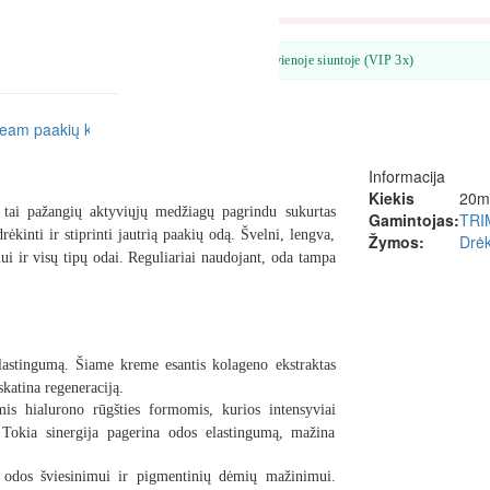
Mėginukas kiekvienoje siuntoje (VIP 3x)
Informacija
Kiekis
20m
tai pažangių aktyviųjų medžiagų pagrindu sukurtas
Gamintojas:
TRI
ėkinti ir stiprinti jautrią paakių odą. Švelni, lengva,
Žymos:
Drėk
mui ir visų tipų odai.
Reguliariai naudojant, oda tampa
elastingumą. Šiame kreme esantis kolageno ekstraktas
skatina regeneraciją.
omis hialurono rūgšties formomis, kurios intensyviai
. Tokia sinergija pagerina odos elastingumą, mažina
ų odos šviesinimui ir pigmentinių dėmių mažinimui.