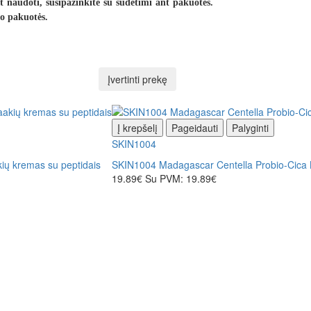
 naudoti, susipažinkite su sudėtimi ant pakuotės.
o pakuotės.
Įvertinti prekę
Į krepšelį
Pageidauti
Palyginti
SKIN1004
ų kremas su peptidais
SKIN1004 Madagascar Centella Probio-Cica 
19.89€
Su PVM: 19.89€