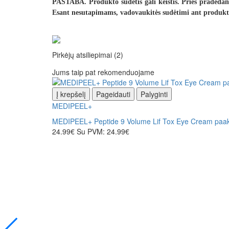
PASTABA. Produkto sudėtis gali keistis. Prieš pradedant
Esant nesutapimams, vadovaukitės sudėtimi ant produkt
Pirkėjų atsiliepimai
(2)
Jums taip pat rekomenduojame
Į krepšelį
Pageidauti
Palyginti
MEDIPEEL+
MEDIPEEL+ Peptide 9 Volume Lif Tox Eye Cream paaki
24.99€
Su PVM: 24.99€