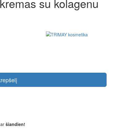
kremas su kolagenu
krepšelį
dar
šiandien!