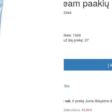
Eye Cream paakių 
Prekės kodas:
AB3344
Atsiliepimų: 2
13.49€
Kaina lojalumo taškais:
1349
Suteikiama taškų už šią prekę:
27
Turime sandėlyje
+
-
Į 
Į norų sąrašą
Jums liko:
00
:
00
:
00
Užsisakykite iki
12 val.
ir prekę Jums išsiųsime 
Iki
nemokamo siuntimo
trūksta:
45,00 €