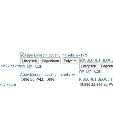
-17%
Į krepšelį
Pageidauti
Palyginti
Į krepšelį
Pageida
DR. MELAXIN
DR. MELAXIN
Asian Blossom dovanų maišelis 꽃
1.69€
Su PVM: 1.69€
K-SECRET SEOUL 198
eido kaukė
18.99€
22.89€
Su PV