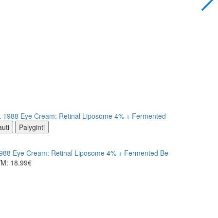
uti
Palyginti
8 Eye Cream: Retinal Liposome 4% + Fermented Bean paakių krem
M: 18.99€