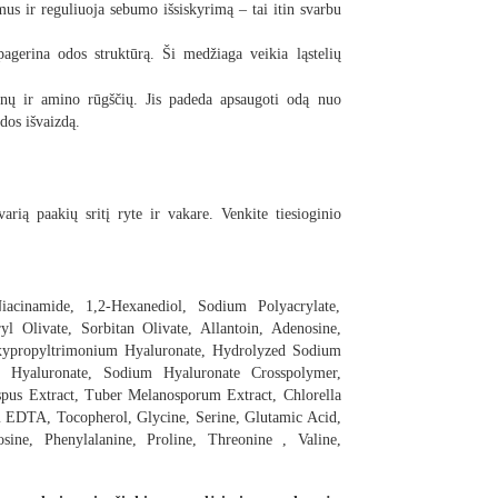
mus ir reguliuoja sebumo išsiskyrimą – tai itin svarbu
pagerina odos struktūrą. Ši medžiaga veikia ląstelių
inų ir amino rūgščių. Jis padeda apsaugoti odą nuo
odos išvaizdą.
arią paakių sritį ryte ir vakare. Venkite tiesioginio
iacinamide, 1,2-Hexanediol, Sodium Polyacrylate,
yl Olivate, Sorbitan Olivate, Allantoin, Adenosine,
xypropyltrimonium Hyaluronate, Hydrolyzed Sodium
d Hyaluronate, Sodium Hyaluronate Crosspolymer,
spus Extract, Tuber Melanosporum Extract, Chlorella
um EDTA, Tocopherol, Glycine, Serine, Glutamic Acid,
sine, Phenylalanine, Proline, Threonine , Valine,