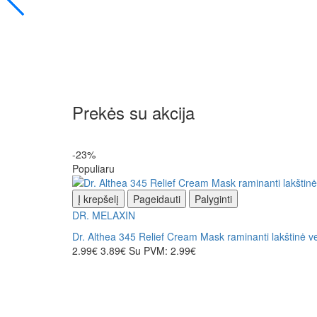
Prekės su akcija
-23%
Populiaru
Į krepšelį
Pageidauti
Palyginti
DR. MELAXIN
Dr. Althea 345 Relief Cream Mask raminanti lakštinė v
2.99€
3.89€
Su PVM: 2.99€