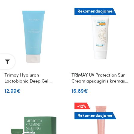
Rekomenduojame!
Trimay Hyaluron
TRIMAY UV Protection Sun
Lactobionic Deep Gel
Cream apsauginis kremas
Cleanser švelnus valomasis
nuo saulės SPF50+ PA++++
12.99€
16.89€
veido gelis
-12%
Rekomenduojame!