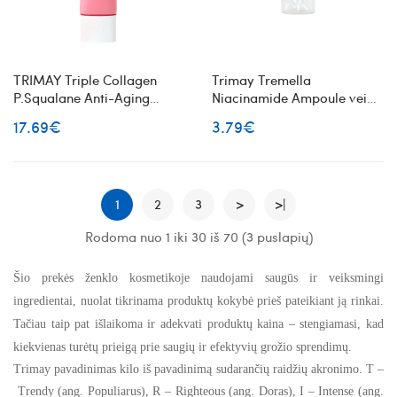
TRIMAY Triple Collagen
Trimay Tremella
P.Squalane Anti-Aging
Niacinamide Ampoule veido
Nourishing Cream
ampulė su niacinamidu mini
17.69€
3.79€
maitinantis veido kremas su
kolagenu
1
2
3
>
>|
Rodoma nuo 1 iki 30 iš 70 (3 puslapių)
Šio prekės ženklo kosmetikoje naudojami saugūs ir veiksmingi
ingredientai, nuolat tikrinama produktų kokybė prieš pateikiant ją rinkai.
Tačiau taip pat išlaikoma ir adekvati produktų kaina –
stengiamasi,
kad
kiekvienas turėtų prieigą prie saugių ir efektyvių grožio sprendimų.
Trimay pavadinimas kilo iš pavadinimą sudarančių raidžių akronimo. T –
Trendy (ang. Populiarus), R
–
Righteous (ang. Doras), I
–
Intense (ang.