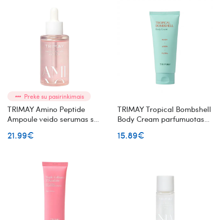
Prekė su pasirinkimais
TRIMAY Amino Peptide
TRIMAY Tropical Bombshell
Ampoule veido serumas su
Body Cream parfumuotas
peptidais
kūno kremas
21.99€
15.89€