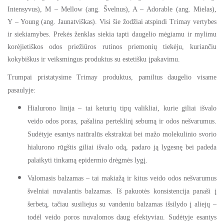
Intensyvus), M
– Mellow (ang. Švelnus), A –
Adorable (ang. Mielas),
Y
– Young (ang. Jaunatviškas). Visi šie žodži
ai atspindi Trimay vertybes
ir
siekiamybes. Prekės ženklas siekia tapti daugelio mėgiamu ir mylimu
korėjietiškos odos priežiūros rutinos priemonių tiekėju, kuriančiu
kokybiškus ir veiksmingus produktus su estetišku įpakavimu.
Trumpai pristatysime Trimay produktus, pamiltus daugelio visame
pasaulyje:
Hialurono linija
– tai keturių tipų valikliai, kurie giliai išvalo
veido odos poras, pašalina perteklinį sebumą ir odos nešvarumus.
Sudėtyje esantys natūralūs ekstraktai bei mažo molekulinio svorio
hialurono rūgštis giliai išvalo odą, padaro ją lygesnę bei
padeda
palaikyti
tinkamą epidermio drėgmės lygį.
Valomasis balzamas
– tai makiažą ir kitus veido odos nešvarumus
švelniai nuvalantis balzamas. Iš pakuotės konsistencija panaši į
šerbetą, tačiau susiliejus su vandeniu balzamas išsilydo į aliejų –
todėl veido poros nuvalomos daug efektyviau. Sudėtyje esantys