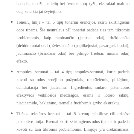
baobabų medžių, mielių bei fermentuotų ryžių ekstraktai maitina
odą, suteikia jai švytėjimo.
Tonerių linija – tai 5 tipų toneriai esencijos, skirti skirtingiems
odos tipams. Šie neutralaus pH toneriai padeda ties tam tikromis
problemomis, kaip raminančio (jautriai odai), drėkinančio
(dehidratuotai odai), šviesinančio (papilkėjusiai, pavargusiai odai),
jauninančio (brandžiai odai) bei pilingo (riebiai, mišriai odai)
efekto.
Ampulės, serumai – tai 4 tipų ampulės
-
serumai, kurie padeda
kovoti su odos senėjimo požymiais, raukšlelėmis, pilkėjimu,
dehidratacija bei jautrumu. Ingredientus sudaro patentuotos
efektyvios veikliosios medžiagos, esama ir lotoso šaknų,
niacinamido, baklažano, tremella fuciformis grybo ekstraktų.
Tirštos tekstūros kremai – tai 5 kremų subtiliose cilindrinėse
pakuotėse linija. Kremai skirti
skirtingiems odos tipams ir padeda
kovoti su tam tikromis problemomis. Linijoje yra
drėkinamasis,