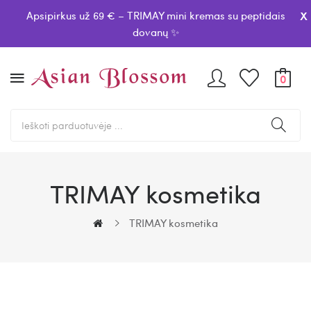
x
Apsipirkus už 69 € – TRIMAY mini kremas su peptidais
dovanų ✨
0
TRIMAY kosmetika
TRIMAY kosmetika