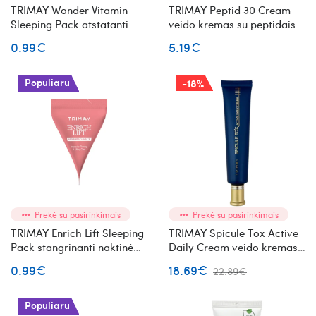
TRIMAY Wonder Vitamin
TRIMAY Peptid 30 Cream
Sleeping Pack atstatanti
veido kremas su peptidais
naktinė veido kaukė mini
mini
0.99€
5.19€
Populiaru
-18%
Prekė su pasirinkimais
Prekė su pasirinkimais
TRIMAY Enrich Lift Sleeping
TRIMAY Spicule Tox Active
Pack stangrinanti naktinė
Daily Cream veido kremas
veido kaukė mini
su mikroadatėlėmis
0.99€
18.69€
22.89€
Populiaru