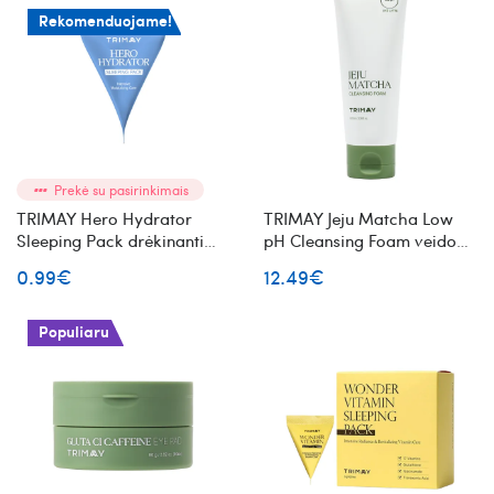
Rekomenduojame!
Prekė su pasirinkimais
TRIMAY Hero Hydrator
TRIMAY Jeju Matcha Low
Sleeping Pack drėkinanti
pH Cleansing Foam veido
naktinė veido kaukė mini
valomosios putos
0.99€
12.49€
Populiaru