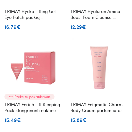
TRIMAY Hydro Lifting Gel
TRIMAY Hyaluron Amino
Eye Patch paakių
Boost Foam Cleanser
pagalvėlės
drėkinančios veido
16.79€
12.29€
prausimosi putos su
hialurono rūgštimi
Prekė su pasirinkimais
TRIMAY Enrich Lift Sleeping
TRIMAY Enigmatic Charm
Pack stangrinanti naktinė
Body Cream parfumuotas
veido kaukė 20vnt
kūno kremas
15.49€
15.89€