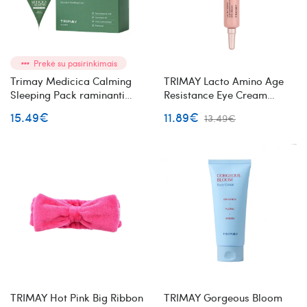
Prekė su pasirinkimais
Trimay Medicica Calming
TRIMAY Lacto Amino Age
Sleeping Pack raminanti
Resistance Eye Cream
naktinė veido kaukė 20vnt
paakių kremas su
15.49€
11.89€
13.49€
laktobakterijomis
TRIMAY Hot Pink Big Ribbon
TRIMAY Gorgeous Bloom