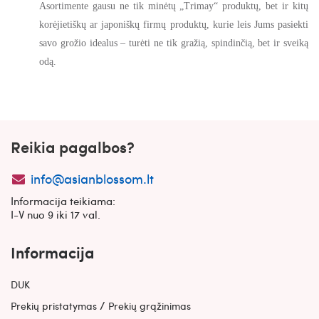
Asortimente gausu ne tik minėtų „Trimay“ produktų, bet ir kitų
korėjietiškų ar japoniškų firmų produktų, kurie leis Jums pasiekti
savo grožio idealus – turėti ne tik gražią, spindinčią, bet ir sveiką
odą.
Reikia pagalbos?
info@asianblossom.lt
Informacija teikiama:
I-V nuo 9 iki 17 val.
Informacija
DUK
/
Prekių pristatymas
Prekių grąžinimas