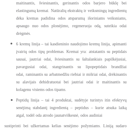
maitinantis, šviesinantis, gerinantis odos barjero būklę bei
elastingumą kremai. Natūralių ekstraktų ir veiksmingų ingredientų
dėka kremas padidina odos atsparumą išoriniams veiksniams,
apsaugo nuo odos plonėjimo, regeneruoja odą, suteikia odai
drėgmės.
6 kremų linija – tai kasdieninio naudojimo kremų linija, apimanti
įvairių odos tipų problemas. Kremai yra: atstatantis su peptidais
sausai, jautriai odai, šviesinantis su šaltalankiais papilkėjusiai,
pavargusiai odai, stangrinantis su lipopeptidais brandži
ai
odai,
raminantis su arbatmedžiu riebiai ir mišriai odai, drėkinantis
su alavijais dehidratuotai bei
jautriai odai ir maitinantis su
kolagenu visiems odos tipams.
Peptidų linija –
tai 4 produkt
ai, sudėtyje turintys itin efektyvų
senėjimą stabdantį ingredientą –
peptidus
– kurie atsuka laiką
atgal, todėl oda atrodo jaunatviškesnė, odos audiniai
sustiprinti bei užkertamas kelias senėjimo požymiams. Liniją sudaro