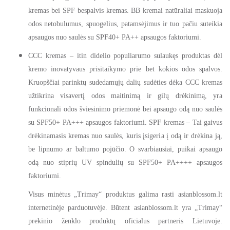
kremas bei SPF bespalvis kremas. BB kremai natūraliai maskuoja
odos netobulumus, spuogelius, patamsėjimus ir tuo pačiu suteikia
apsaugos nuo saulės su SPF40+ PA++ apsaugos faktoriumi.
CCC kremas
– itin didelio populiarumo sulaukęs produktas dėl
kremo inovatyvaus prisitaikymo prie bet kokios odos spalvos.
Kruopščiai parinktų sudedamųjų dalių sudėties dėka CCC kremas
užtikrina visavertį odos maitinimą ir gilų drėkinimą, yra
funkcionali odos šviesinimo priemonė bei apsaugo odą nuo saulės
su SPF
50+ PA+++ apsaugos faktoriumi. SPF kremas
– Tai gaivus
drėkinamasis kremas nuo saulės, kuris įsigeria į odą ir drėkina ją,
be lipnumo ar baltumo pojūčio. O svarbiausiai, puikai apsaugo
odą nuo stiprių UV spindulių
su SPF50+ PA++++ apsaugos
faktoriumi.
Visus minėtus „Trimay“ produktus galima rasti asianblossom.lt
internetinėje parduotuvėje. Būtent asianblossom.lt yra „Trimay“
prekinio ženklo produktų oficialus partneris Lietuvoje.