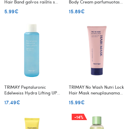
Hair Band galvos raištis su
Body Cream parfumuotas
kaspinu
kūno losjonas
5.99€
15.89€
TRIMAY Peptaluronic
TRIMAY No Wash Nutri Lock
Edelweiss Hydra Lifting UP
Hair Mask nenuplaunama
Essence Toner veido toneris
plaukų kaukė su keratinu ir
17.49€
15.99€
su peptidais ir hialuronu
peptidais
-14%