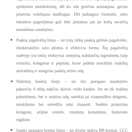
epidermio metabolizmą, dėl ko oda greičiau atsinaujina, geriau
įsisavina veikliąsias medžiagas. Dėl pažangios formulės, odos
tekstūros pagerėjimas gali būti juntamas jau
po
kelių savaičių
nuoseklaus naudojimo.
Paakių pagalvėlių linija – tai trijų rūšių paakių gelinės pagalvėlės,
išsiskiriančios savo įdomia ir efektyvia forma. Šių pagalvėlių
sudėtyje yra tokių efektyviai senėjimą stabdančių ingredientų kaip
retinolis, kolagenas ir peptidai, kurie padeda sumažinti raukšlių
atsiradimą ir stangrina paakių srities odą.
Naktinių kaukių linija – tai itin patogaus naudojimo
pakuočių
4
rūšių nakčiai skirtos veido kaukės. Jos ne tik mažina
paburkimus, bet ir maitina odą, suteikia jai visapusiškos drėgmės,
minkštumo bei neleidžia odai išsausėti. Sudėtis praturtina
kolagenu, azijine centele, vitaminų kompleksu, hialurono
rūgštimi.
Saulės apsaugos kremų linija – tai dviejų spalvų BB kremai, CCC