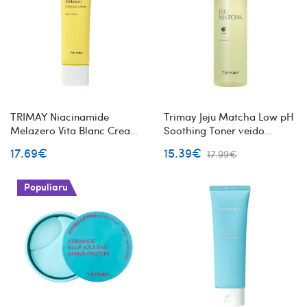
TRIMAY Niacinamide
Trimay Jeju Matcha Low pH
Melazero Vita Blanc Cream
Soothing Toner veido
veido kremas su
toneris su matcha
17.69€
15.39€
17.99€
niacinamidu ir šaltalankiais
Populiaru