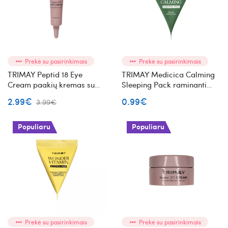
Prekė su pasirinkimais
Prekė su pasirinkimais
TRIMAY Peptid 18 Eye
TRIMAY Medicica Calming
Cream paakių kremas su
Sleeping Pack raminanti
peptidais mini
naktinė veido kaukė mini
2.99€
0.99€
3.99€
Populiaru
Populiaru
Prekė su pasirinkimais
Prekė su pasirinkimais