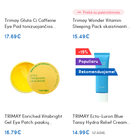
Prekė su pasirinkimais
Trimay Gluta Ci Caffeine
Trimay Wonder Vitamin
Eye Pad tonizuojančios
Sleeping Pack skaistinanti
paakių pagalvėlės su
naktinė veido kaukė 20vnt
17.69€
15.49€
kofeinu
-15%
Populiaru
Rekomenduojame!
TRIMAY Enriched Vitabright
TRIMAY Ecto-Luron Blue
Gel Eye Patch paakių
Tansy Hydra Relief Cream
pagalvėlės su vitaminu C
drėkinantis veido kremas su
16.79€
14.99€
17.69€
alavijais