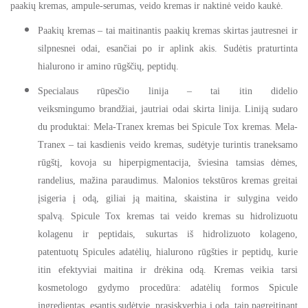
paakių kremas,
ampule-serumas, veido kremas ir naktin
ė veido kaukė.
Paakių kremas – tai maitinantis paakių kremas skirtas jautresnei ir
silpnesnei odai, esančiai po ir aplink akis. Sudėtis praturtinta
hialurono ir amino rūgščių, peptidų.
S
pecialaus rūpesčio linija –
tai itin didelio
veiksmingumo
brandžiai
, jautriai odai skirta linija.
Liniją sudaro
du produktai
: Mela-Tranex kremas bei Spicule Tox kremas. Mela-
Tranex
–
tai kasdienis veido kremas, s
udėtyje
turintis
traneksamo
rūgštį,
kovoja su
hiperpigmentacija, šviesina tamsias dėmes,
randelius, mažina paraudimus.
Malonios
tekstūros kremas greitai
įsigeria į odą, giliai ją maitina, skaistina ir sulygina veido
spalvą.
Spicule Tox kremas
tai veido kremas su hidrolizuotu
kolagenu ir peptidais, sukurtas iš hidrolizuoto kolageno,
patentuotų Spicules adatėlių, hialurono rūgšties ir peptidų, kurie
itin efektyviai maitina ir drėkina odą. Kremas veikia tarsi
kosmetologo gydymo procedūra: adatėlių formos Spicule
ingredientas, esantis sudėtyje, prasiskverbia į odą, taip pagreitinant