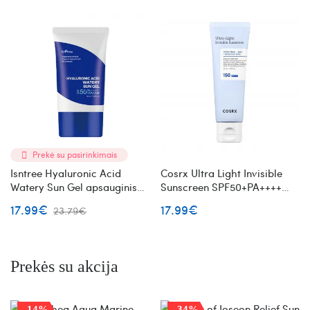
Prekė su pasirinkimais
Isntree Hyaluronic Acid
Cosrx Ultra Light Invisible
Watery Sun Gel apsauginis
Sunscreen SPF50+PA++++
gelis nuo saulės SPF50+
lengvas apsauginis veido
17.99€
17.99€
23.79€
PA++++
kremas nuo saulės
Prekės su akcija
-14%
-34%