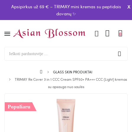
x
Apsipirkus už 69 € – TRIMAY mini kremas su peptidais
dovanų ✨
0
GLASS SKIN PRODUKTAI
TRIMAY Re:Cover 3 in 1 CCC Cream SPF50+ PA+++ CCC (Light) kremas
su apsauga nuo saulės
Populiaru