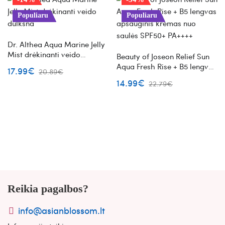
Populiaru
Populiaru
Dr. Althea Aqua Marine Jelly
Mist drėkinanti veido
Beauty of Joseon Relief Sun
dulksna
Aqua Fresh Rise + B5 lengvas
17.99€
20.89€
apsauginis kremas nuo
14.99€
22.79€
saulės SPF50+ PA++++
Reikia pagalbos?
info@asianblossom.lt