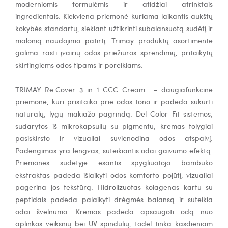
moderniomis formulėmis ir atidžiai atrinktais
ingredientais.
Kiekviena priemonė kuriama laikantis aukštų
kokybės standartų, siekiant užtikrinti subalansuotą sudėtį ir
malonią naudojimo patirtį. Trimay produktų asortimente
galima rasti įvairių odos priežiūros sprendimų, pritaikytų
skirtingiems odos tipams ir poreikiams.
TRIMAY Re:Cover 3 in 1 CCC Cream
– daugiafunkcinė
priemonė, kuri prisitaiko prie odos tono ir padeda sukurti
natūralų, lygų makiažo pagrindą. Dėl
Color Fit sistemos
,
sudarytos iš mikrokapsulių su pigmentu, kremas tolygiai
pasiskirsto ir vizualiai suvienodina odos atspalvį.
Padengimas yra lengvas, suteikiantis odai gaivumo efektą.
Priemonės sudėtyje esantis
spygliuotojo bambuko
ekstraktas
padeda išlaikyti odos komforto pojūtį, vizualiai
pagerina jos tekstūrą.
Hidrolizuotas kolagenas
kartu su
peptidais
padeda palaikyti drėgmės balansą ir suteikia
odai švelnumo. Kremas padeda apsaugoti odą nuo
aplinkos veiksnių bei UV spindulių, todėl tinka kasdieniam