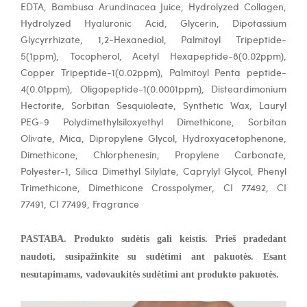
EDTA, Bambusa Arundinacea Juice, Hydrolyzed Collagen,
Hydrolyzed Hyaluronic Acid, Glycerin, Dipotassium
Glycyrrhizate, 1,2-Hexanediol, Palmitoyl Tripeptide-
5(1ppm), Tocopherol, Acetyl Hexapeptide-8(0.02ppm),
Copper Tripeptide-1(0.02ppm), Palmitoyl Penta peptide-
4(0.01ppm), Oligopeptide-1(0.0001ppm), Disteardimonium
Hectorite, Sorbitan Sesquioleate, Synthetic Wax, Lauryl
PEG-9 Polydimethylsiloxyethyl Dimethicone, Sorbitan
Olivate, Mica, Dipropylene Glycol, Hydroxyacetophenone,
Dimethicone, Chlorphenesin, Propylene Carbonate,
Polyester-1, Silica Dimethyl Silylate, Caprylyl Glycol, Phenyl
Trimethicone, Dimethicone Crosspolymer, CI 77492, CI
77491, CI 77499, Fragrance
PASTABA. Produkto sudėtis gali keistis. Prieš pradedant
naudoti, susipažinkite su sudėtimi ant pakuotės. Esant
nesutapimams, vadovaukitės sudėtimi ant produkto pakuotės.