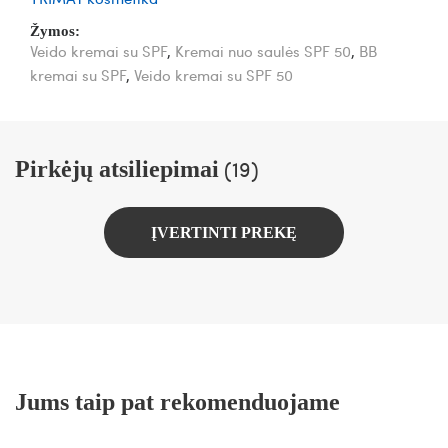
Žymos:
Veido kremai su SPF
,
Kremai nuo saulės SPF 50
,
BB
kremai su SPF
,
Veido kremai su SPF 50
(19)
Pirkėjų atsiliepimai
ĮVERTINTI PREKĘ
Jums taip pat rekomenduojame