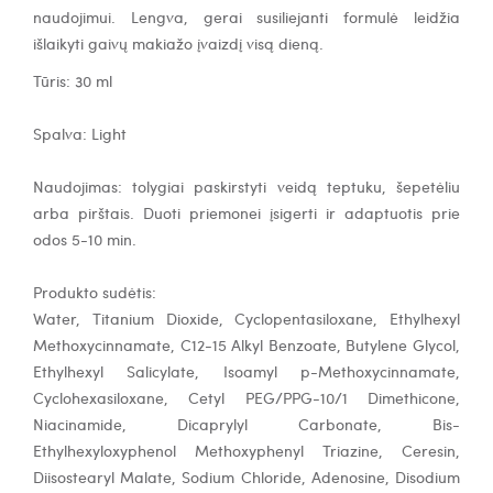
naudojimui. Lengva, gerai susiliejanti formulė leidžia
išlaikyti gaivų makiažo įvaizdį visą dieną.
Tūris: 30 ml
Spalva: Light
Naudojimas: tolygiai paskirstyti veidą teptuku, šepetėliu
arba pirštais. Duoti priemonei įsigerti ir adaptuotis prie
odos 5-10 min.
Produkto sudėtis:
Water, Titanium Dioxide, Cyclopentasiloxane, Ethylhexyl
Methoxycinnamate, C12-15 Alkyl Benzoate, Butylene Glycol,
Ethylhexyl Salicylate, Isoamyl p-Methoxycinnamate,
Cyclohexasiloxane, Cetyl PEG/PPG-10/1 Dimethicone,
Niacinamide, Dicaprylyl Carbonate, Bis-
Ethylhexyloxyphenol Methoxyphenyl Triazine, Ceresin,
Diisostearyl Malate, Sodium Chloride, Adenosine, Disodium