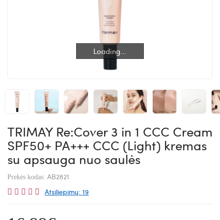
Loading...
Loading...
TRIMAY Re:Cover 3 in 1 CCC Cream
SPF50+ PA+++ CCC (Light) kremas
su apsauga nuo saulės
AB2821
Prekės kodas:
Atsiliepimų: 19